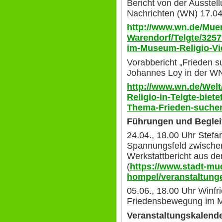
Bericht von der Ausstel
Nachrichten (WN) 17.04
http://www.wn.de/Muen
Warendorf/Telgte/325
im-Museum-Religio-Vi
Vorabbericht „Frieden s
Johannes Loy in der WN
http://www.wn.de/Wel
Religio-in-Telgte-biet
Thema-Frieden-suchen
Führungen und Beglei
24.04., 18.00 Uhr Stefa
Spannungsfeld zwischen 
Werkstattbericht aus de
(
https://www.stadt-mue
hompel/veranstaltunge
05.06., 18.00 Uhr Winfr
Friedensbewegung im M
Veranstaltungskalend