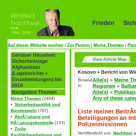
Frieden Sich
Auf dieser Website suchen
|
Zur Person
|
Meine Themen
|
Pre
Genauer Hinsehen:
View Article Map
Sicherheitslage
Afghanistan
Kosovo + Bericht von Wi
(Lageberichte +
Einzelmeldungen) bis
Alle(s)
»
Meine T
Browse
2019
in:
Regionen
»
Balka
Alle(s)
»
Publikat
Navigation Themen
Any of these cate
Meine Themen
(2454)
•
Sicherheitspolitik und
Liste meiner BeitrÃ
Bundeswehr
(787)
•
AbrÃ¼stung und
Beteiligungen an In
RÃ¼stungskontrolle
(133)
Polizeimissionen
•
Zivile
Veröffentlicht von:
Nachtwei
a
Konfliktbearbeitung und