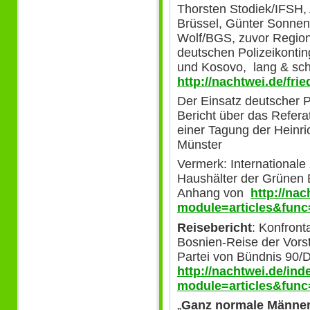
Thorsten Stodiek/IFSH, 
Brüssel, Günter Sonne
Wolf/BGS, zuvor Regio
deutschen Polizeikonti
und Kosovo, lang & sc
http://nachtwei.de/fr
Der Einsatz deutscher Po
Bericht über das Refera
einer Tagung der Heinri
Münster
Vermerk: Internationale 
Haushälter der Grünen 
Anhang von
http://na
module=articles&func
Reisebericht
: Konfronta
Bosnien-Reise der Vors
Partei von Bündnis 90/
http://nachtwei.de/in
module=articles&func
„
Ganz normale Männer