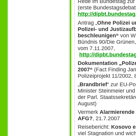
Rede im Bundestag zu
(erste Bundestagsdebat
http://dipbt.bundesta
Antrag „
Ohne Polizei u
Polizei- und Justizauf
beschleunigen“
von Wi
Bündnis 90/Die Grünen
vom 7.11.2007,
http://dipbt.bundesta
Dokumentation
„Poliz
2007“
(Fact Finding Ja
Polizeiprojekt 11/2002,
„
Brandbrief
“ zur EU-Po
Minister Steinmeier und
der Parl. Staatssekretä
August)
Vermerk
Alarmierende
AFG?
, 21.7.2007
Reisebericht:
Kosovo e
viel Stagnation und wich