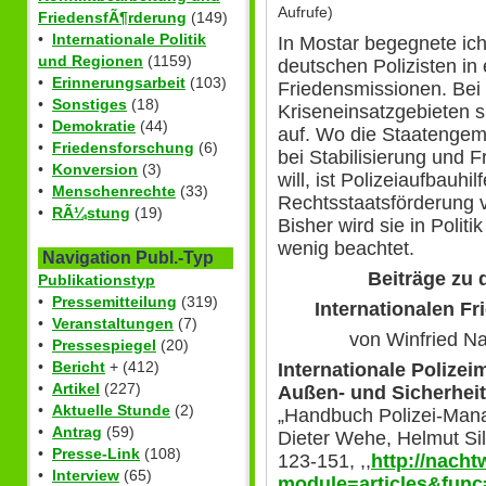
Aufrufe)
FriedensfÃ¶rderung
(149)
•
Internationale Politik
In Mostar begegnete ich
und Regionen
(1159)
deutschen Polizisten in 
•
Erinnerungsarbeit
(103)
Friedensmissionen. Bei
•
Sonstiges
(18)
Kriseneinsatzgebieten s
•
Demokratie
(44)
auf. Wo die Staatengeme
•
Friedensforschung
(6)
bei Stabilisierung und 
•
Konversion
(3)
will, ist Polizeiaufbauhi
•
Menschenrechte
(33)
Rechtsstaatsförderung 
•
RÃ¼stung
(19)
Bisher wird sie in Politi
wenig beachtet.
Navigation Publ.-Typ
Beiträge zu 
Publikationstyp
•
Pressemitteilung
(319)
Internationalen F
•
Veranstaltungen
(7)
von Winfried Na
•
Pressespiegel
(20)
•
Bericht
+ (412)
Internationale Polize
•
Artikel
(227)
Außen- und Sicherheit
•
Aktuelle Stunde
(2)
„Handbuch Polizei-Mana
•
Antrag
(59)
Dieter Wehe, Helmut Sil
•
Presse-Link
(108)
123-151, ,,
http://nacht
•
Interview
(65)
module=articles&func