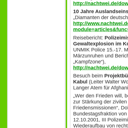
http://nachtwei.de/do
10 Jahre Auslandseins
„Diamanten der deutsche
http://www.nachtwei.d
module=articles&func
Reisebericht:
Polizeimi
Gewaltexplosion im K
UNMIK Police 15.-17. M
Märzunruhen und Berich
„Kampfzone“),
http://nachtwei.de/d
Besuch beim
Projektbü
Kabul
(Leiter Walter Wol
Langer Atem für Afghan
„Wer den Frieden will, b
zur Stärkung der zivilen
Friedensmissionen“, Do
Bundestagsfraktion von
12.10.2001, III Polizeim
Wiederaufbau von rechts