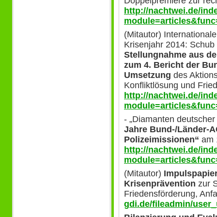
Doppelpremiere zur rech
http://nachtwei.de/in
module=articles&func
(Mitautor) Internationa
Krisenjahr 2014: Schub f
Stellungnahme aus dem
zum 4. Bericht der Bu
Umsetzung
des Aktions
Konfliktlösung und Frie
http://nachtwei.de/in
module=articles&func
- „Diamanten deutscher 
Jahre Bund-/Länder-AG
Polizeimissionen“
am 1
http://nachtwei.de/in
module=articles&func
(Mitautor)
Impulspapier
Krisenprävention
zur S
Friedensförderung, Anfa
gdi.de/fileadmin/user