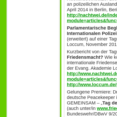
an polizeilichen Ausla
April 2014 in Berlin, Ber
http://nachtwei.de/in
module=articles&func
Parlamentarische Begl
Internationalen Poliz
(erweitert) auf einer T
Loccum, November 201
Kurzbericht von der Tag
Friedensmacht?
Wie kö
internationale Friedense
der Evang. Akademie 
http://www.nachtwei.d
module=articles&func
http://www.loccum.de
Gelungene Premiere: Dr
deutsche Peacekeeper i
GEMEINSAM – „
Tag d
(auch unter/in
www.frie
Bundeswehr/DBwV 9/201