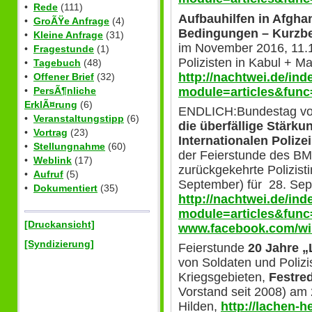
•
Rede
(111)
Aufbauhilfen in Afgha
•
GroÃŸe Anfrage
(4)
Bedingungen – Kurz
•
Kleine Anfrage
(31)
im November 2016, 11.
•
Fragestunde
(1)
Polizisten in Kabul + Ma
•
Tagebuch
(48)
http://nachtwei.de/in
•
Offener Brief
(32)
module=articles&func
•
PersÃ¶nliche
ErklÃ¤rung
(6)
ENDLICH:Bundestag voti
•
Veranstaltungstipp
(6)
die überfällige Stärku
•
Vortrag
(23)
Internationalen Poliz
•
Stellungnahme
(60)
der Feierstunde des BM
•
Weblink
(17)
zurückgekehrte Polizist
•
Aufruf
(5)
September) für 28. Se
•
Dokumentiert
(35)
http://nachtwei.de/in
module=articles&func
[Druckansicht]
www.facebook.com/win
[Syndizierung]
Feierstunde
20 Jahre „
von Soldaten und Polizis
Kriegsgebieten,
Festre
Vorstand seit 2008) am 
Hilden,
http://lachen-h