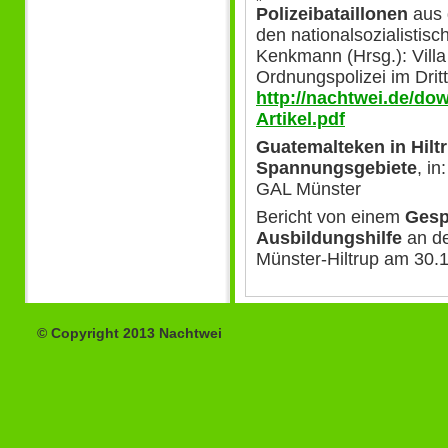
Polizeibataillonen
aus 
den nationalsozialistisc
Kenkmann (Hrsg.): Villa
Ordnungspolizei im Drit
http://nachtwei.de/dow
Artikel.pdf
Guatemalteken in Hiltru
Spannungsgebiete
, in
GAL Münster
Bericht von einem
Gesp
Ausbildungshilfe
an de
Münster-Hiltrup am 30.
© Copyright 2013 Nachtwei