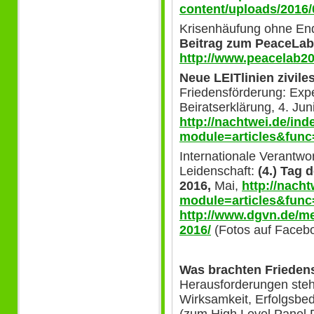
content/uploads/2016
Krisenhäufung ohne En
Beitrag zum PeaceLa
http://www.peacelab2
Neue LEITlinien zivil
Friedensförderung: Exp
Beiratserklärung, 4. Jun
http://nachtwei.de/in
module=articles&func
Internationale Verantwo
Leidenschaft:
(4.) Tag 
2016,
Mai,
http://nach
module=articles&func
http://www.dgvn.de/m
2016/
(Fotos auf Faceb
Was brachten Frieden
Herausforderungen steh
Wirksamkeit, Erfolgsb
(zum High Level Panel 