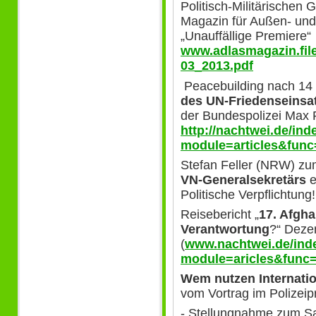
Politisch-Militärischen 
Magazin für Außen- und 
„Unauffällige Premiere“
www.adlasmagazin.fil
03_2013.pdf
Peacebuilding nach 14 
des UN-Friedenseinsat
der Bundespolizei Max F
http://nachtwei.de/in
module=articles&func
Stefan Feller (NRW) z
VN-Generalsekretärs
e
Politische Verpflichtung!
Reisebericht „
17. Afgha
Verantwortung
?“ Deze
(
www.nachtwei.de/ind
module=aricles&func=
Wem nutzen Internatio
vom Vortrag im Polizei
- Stellungnahme zum S