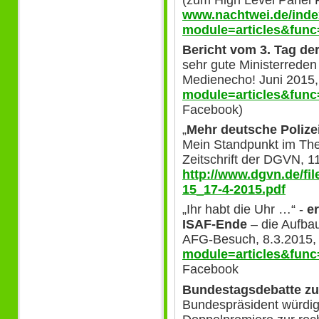
www.nachtwei.de/ind
module=articles&func
Bericht vom 3. Tag de
sehr gute Ministerreden 
Medienecho! Juni 2015
module=articles&func
Facebook)
„
Mehr deutsche Polize
Mein Standpunkt im The
Zeitschrift der DGVN, 1
http://www.dgvn.de/f
15_17-4-2015.pdf
„Ihr habt die Uhr …“ -
e
ISAF-Ende
– die Aufbau
AFG-Besuch, 8.3.2015
module=articles&func
Facebook
Bundestagsdebatte zur
Bundespräsident würdigt