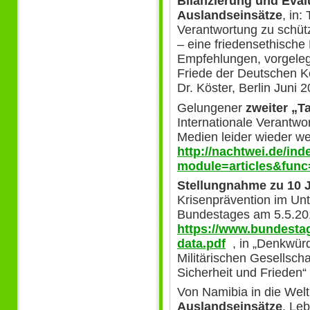
Bilanzierung und Eval
Auslandseinsätze
, in
Verantwortung zu schütze
– eine friedensethische
Empfehlungen, vorgeleg
Friede der Deutschen Ko
Dr. Köster, Berlin Juni 
Gelungener
zweiter „T
Internationale Verantwo
Medien leider wieder we
http://nachtwei.de/in
module=articles&func
Stellungnahme zu 10 
Krisenprävention im U
Bundestages am 5.5.20
https://www.bundesta
data.pdf
, in „Denkwürdi
Militärischen Gesellschaf
Sicherheit und Frieden“
Von Namibia in die Wel
Auslandseinsätze
. Le