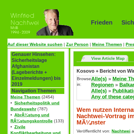
Frieden Sich
Auf dieser Website suchen
|
Zur Person
|
Meine Themen
|
Pre
Genauer Hinsehen:
View Article Map
Sicherheitslage
Afghanistan
Kosovo + Bericht von Wi
(Lageberichte +
Einzelmeldungen) bis
Alle(s)
»
Meine T
Browse
2019
in:
Regionen
»
Balka
Alle(s)
»
Publikat
Navigation Themen
Any of these cate
Meine Themen
(2454)
•
Sicherheitspolitik und
Wem nutzen Interna
Bundeswehr
(787)
•
AbrÃ¼stung und
Nachtwei-Vortrag i
RÃ¼stungskontrolle
(133)
MÃ¼nster
•
Zivile
Veröffentlicht von:
Nachtwei
a
Konfliktbearbeitung und