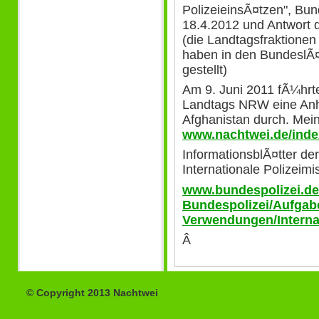
PolizeieinsÃ¤tzen", B
18.4.2012 und Antwort 
(die Landtagsfraktion
haben in den BundeslÃ¤
gestellt)
Am 9. Juni 2011 fÃ¼hrt
Landtags NRW eine AnhÃ
Afghanistan durch. Mei
www.nachtwei.de/index
InformationsblÃ¤tter de
Internationale Polizeimi
www.bundespolizei.de
Bundespolizei/Aufgab
Verwendungen/Interna
Â
© Copyright 2013 Nachtwei