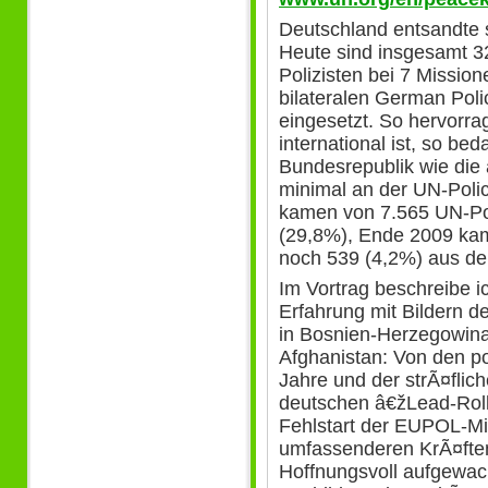
Deutschland entsandte 
Heute sind insgesamt 3
Polizisten bei 7 Missio
bilateralen German Poli
eingesetzt. So hervorra
international ist, so bed
Bundesrepublik wie die
minimal an der UN-Poli
kamen von 7.565 UN-Pol
(29,8%), Ende 2009 kam
noch 539 (4,2%) aus de
Im Vortrag beschreibe i
Erfahrung mit Bildern 
in Bosnien-Herzegowina
Afghanistan: Von den pol
Jahre und der strÃ¤flic
deutschen â€žLead-Roll
Fehlstart der EUPOL-Mi
umfassenderen KrÃ¤fte
Hoffnungsvoll aufgewac