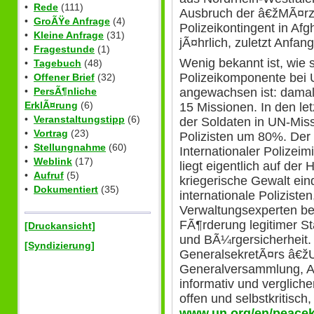
•
Rede
(111)
Ausbruch der â€žMÃ¤rz
•
GroÃŸe Anfrage
(4)
Polizeikontingent in Afg
•
Kleine Anfrage
(31)
jÃ¤hrlich, zuletzt Anfan
•
Fragestunde
(1)
Wenig bekannt ist, wie s
•
Tagebuch
(48)
Polizeikomponente bei
•
Offener Brief
(32)
angewachsen ist: damals
•
PersÃ¶nliche
ErklÃ¤rung
(6)
15 Missionen. In den le
•
Veranstaltungstipp
(6)
der Soldaten in UN-Mis
•
Vortrag
(23)
Polizisten um 80%. Der
•
Stellungnahme
(60)
Internationaler Polizei
•
Weblink
(17)
liegt eigentlich auf der
•
Aufruf
(5)
kriegerische Gewalt ei
•
Dokumentiert
(35)
internationale Poliziste
Verwaltungsexperten bei
FÃ¶rderung legitimer Sta
[Druckansicht]
und BÃ¼rgersicherheit. 
[Syndizierung]
GeneralsekretÃ¤rs â€žUn
Generalversammlung, A
informativ und verglich
offen und selbstkritisch,
www.un.org/en/peaceke