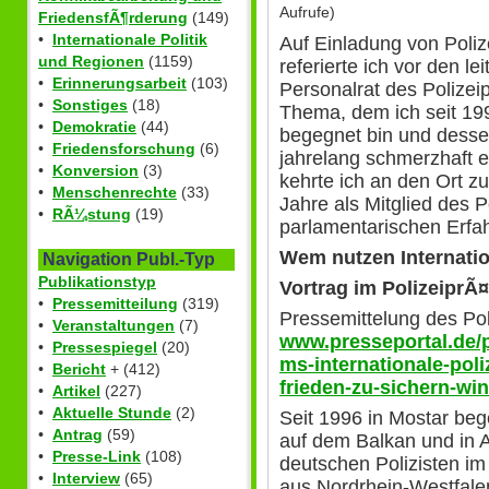
Aufrufe)
FriedensfÃ¶rderung
(149)
•
Internationale Politik
Auf Einladung von Poli
und Regionen
(1159)
referierte ich vor den 
•
Erinnerungsarbeit
(103)
Personalrat des Polize
•
Sonstiges
(18)
Thema, dem ich seit 19
•
Demokratie
(44)
begegnet bin und dessen
•
Friedensforschung
(6)
jahrelang schmerzhaft e
•
Konversion
(3)
kehrte ich an den Ort z
•
Menschenrechte
(33)
Jahre als Mitglied des P
•
RÃ¼stung
(19)
parlamentarischen Erfa
Wem nutzen Internatio
Navigation Publ.-Typ
Publikationstyp
Vortrag im Polizeipr
•
Pressemitteilung
(319)
Pressemittelung des Po
•
Veranstaltungen
(7)
www.presseportal.de/p
•
Pressespiegel
(20)
ms-internationale-po
•
Bericht
+ (412)
frieden-zu-sichern-win
•
Artikel
(227)
•
Aktuelle Stunde
(2)
Seit 1996 in Mostar be
•
Antrag
(59)
auf dem Balkan und in 
•
Presse-Link
(108)
deutschen Polizisten im
•
Interview
(65)
aus Nordrhein-Westfale