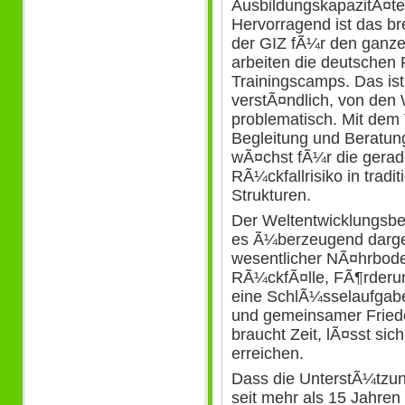
AusbildungskapazitÃ¤ten
Hervorragend ist das b
der GIZ fÃ¼r den ganze
arbeiten die deutschen 
Trainingscamps. Das is
verstÃ¤ndlich, von den 
problematisch. Mit dem 
Begleitung und Beratung
wÃ¤chst fÃ¼r die gerade
RÃ¼ckfallrisiko in tradi
Strukturen.
Der Weltentwicklungsbe
es Ã¼berzeugend dargeste
wesentlicher NÃ¤hrbode
RÃ¼ckfÃ¤lle, FÃ¶rderung
eine SchlÃ¼sselaufgabe 
und gemeinsamer Fried
braucht Zeit, lÃ¤sst sic
erreichen.
Dass die UnterstÃ¼tzung
seit mehr als 15 Jahren