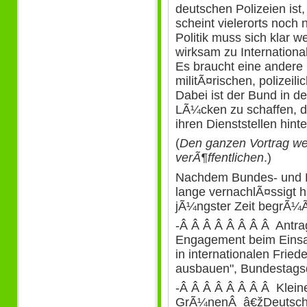
deutschen Polizeien ist
scheint vielerorts noch
Politik muss sich klar 
wirksam zu International
Es braucht eine andere
militÃ¤rischen, polizeil
Dabei ist der Bund in de
LÃ¼cken zu schaffen, di
ihren Dienststellen hint
(
Den ganzen Vortrag we
verÃ¶ffentlichen
.)
Nachdem Bundes- und 
lange vernachlÃ¤ssigt 
jÃ¼ngster Zeit begrÃ¼ÃŸ
-Â Â Â Â Â Â Â Â Antr
Engagement beim Einsatz
in internationalen Frie
ausbauen", Bundestags
-Â Â Â Â Â Â Â Â Klein
GrÃ¼nenÂ â€žDeutscher