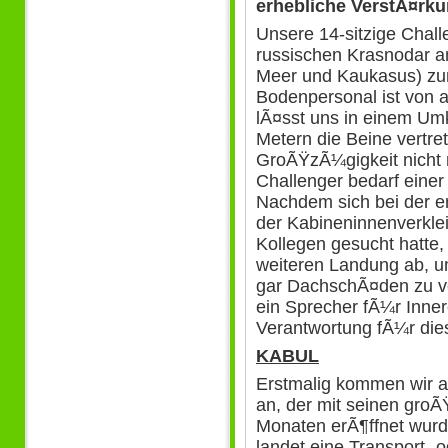
erhebliche VerstÃ¤rk
Unsere 14-sitzige Chall
russischen Krasnodar 
Meer und Kaukasus) zu
Bodenpersonal ist von a
lÃ¤sst uns in einem Umk
Metern die Beine vertre
GroÃŸzÃ¼gigkeit nicht 
Challenger bedarf einer
Nachdem sich bei der e
der Kabineninnenverkle
Kollegen gesucht hatte, 
weiteren Landung ab, u
gar DachschÃ¤den zu ver
ein Sprecher fÃ¼r Inner
Verantwortung fÃ¼r di
KABUL
Erstmalig kommen wir am
an, der mit seinen gro
Monaten erÃ¶ffnet wurde
landet eine Transport- 