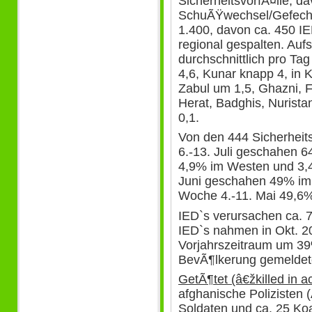
SicherheitsvorfÃ¤lle, da
SchuÃŸwechsel/Gefecht
1.400, davon ca. 450 IE
regional gespalten. Auf
durchschnittlich pro Ta
4,6, Kunar knapp 4, in 
Zabul um 1,5, Ghazni, 
Herat, Badghis, Nurista
0,1.
Von den 444 Sicherheit
6.-13. Juli geschahen 
4,9% im Westen und 3,4
Juni geschahen 49% im
Woche 4.-11. Mai 49,6
IED`s verursachen ca. 7
IED`s nahmen in Okt. 
Vorjahrszeitraum um 39
BevÃ¶lkerung gemelde
GetÃ¶tet (â€žkilled in ac
afghanische Polizisten 
Soldaten und ca. 25 Koa