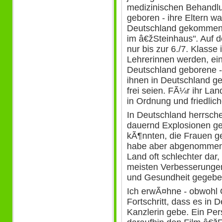
medizinischen Behandlun
geboren - ihre Eltern w
Deutschland gekommen
im â€žSteinhaus". Auf
nur bis zur 6./7. Klasse
Lehrerinnen werden, ein
Deutschland geborene -
ihnen in Deutschland ge
frei seien. FÃ¼r ihr La
in Ordnung und friedlic
In Deutschland herrsche
dauernd Explosionen geb
kÃ¶nnten, die Frauen g
habe aber abgenommen.
Land oft schlechter da
meisten Verbesserungen
und Gesundheit gegebe
Ich erwÃ¤hne - obwohl O
Fortschritt, dass es in 
Kanzlerin gebe. Ein Pe