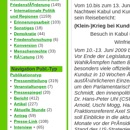
FriedensfÃ¶rderung
(149)
Vom 10.bis zum 13. Jun
•
Internationale Politik
Nachtwei Kabul und Kun
und Regionen
(1159)
sein Reisebericht:
•
Erinnerungsarbeit
(103)
(Klein-)Krieg bei Kun
•
Sonstiges
(18)
Besuch in Kabul 
•
Demokratie
(44)
•
Friedensforschung
(6)
Winfri
•
Konversion
(3)
Vom 10.-13. Juni 2009 
•
Menschenrechte
(33)
Vor Ende der Legislatu
•
RÃ¼stung
(19)
WahlkÃ¤mpfen hatten B
besonders viele offiziel
Navigation Publ.-Typ
Kunduz in 10 Wochen Ã¼
Publikationstyp
ausfÃ¼hrlicheren Einzel
•
Pressemitteilung
(319)
um den Parlamentarisch
•
Veranstaltungen
(7)
•
Pressespiegel
(20)
Schmidt, den innenpolit
•
Bericht
(412)
Dr. Hans-Peter Uhl (CS
•
Artikel
(227)
Arnold, Uschi Mogg, Ha
•
Aktuelle Stunde
(2)
Fraktionsreferent Axel 
•
Antrag
(59)
soll Einblicke in die ak
•
Presse-Link
(108)
Monate vor der PrÃ¤sid
•
Interview
+ (65)
Stand des US-Strategiew