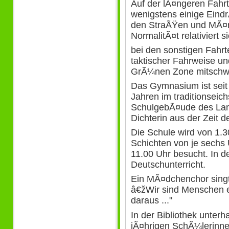
Auf der lÃ¤ngeren Fahr
wenigstens einige Eind
den StraÃŸen und MÃ¤rk
NormalitÃ¤t relativiert
bei den sonstigen Fahr
taktischer Fahrweise u
GrÃ¼nen Zone mitschwi
Das Gymnasium ist seit
Jahren im traditionseich
SchulgebÃ¤ude des Lan
Dichterin aus der Zeit 
Die Schule wird von 1.
Schichten von je sechs 
11.00 Uhr besucht. In d
Deutschunterricht.
Ein MÃ¤dchenchor sing
â€žWir sind Menschen e
daraus ..."
In der Bibliothek unterh
jÃ¤hrigen SchÃ¼lerinne