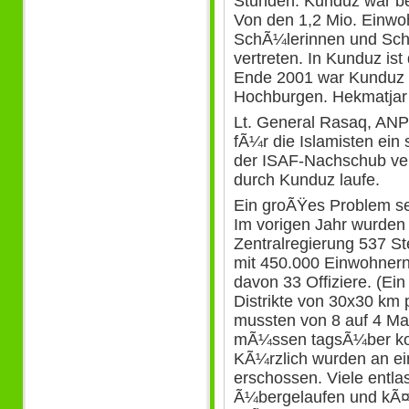
Stunden. Kunduz war b
Von den 1,2 Mio. Einwo
SchÃ¼lerinnen und SchÃ¼
vertreten. In Kunduz is
Ende 2001 war Kunduz ei
Hochburgen. Hekmatjar 
Lt. General Rasaq, ANP-
fÃ¼r die Islamisten ein 
der ISAF-Nachschub ve
durch Kunduz laufe.
Ein groÃŸes Problem sei 
Im vorigen Jahr wurden
Zentralregierung 537 St
mit 450.000 Einwohnern
davon 33 Offiziere. (E
Distrikte von 30x30 km 
mussten von 8 auf 4 Man
mÃ¼ssen tagsÃ¼ber kon
KÃ¼rzlich wurden an ei
erschossen. Viele entla
Ã¼bergelaufen und kÃ¤