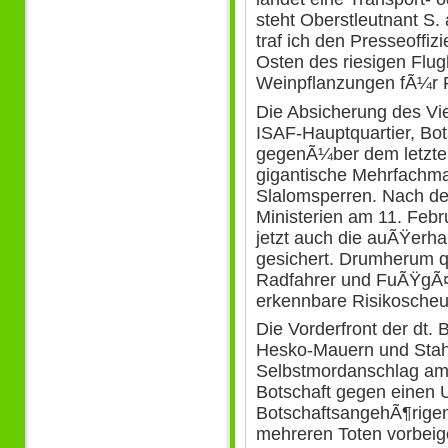
steht Oberstleutnant S.
traf ich den Presseoffi
Osten des riesigen Flug
Weinpflanzungen fÃ¼r 
Die Absicherung des Vi
ISAF-Hauptquartier, Bot
gegenÃ¼ber dem letzte
gigantische Mehrfachmau
Slalomsperren. Nach dem
Ministerien am 11. Febru
jetzt auch die auÃŸerha
gesichert. Drumherum qu
Radfahrer und FuÃŸgÃ
erkennbare Risikoscheu
Die Vorderfront der dt. 
Hesko-Mauern und Stahl
Selbstmordanschlag am 
Botschaft gegen einen 
BotschaftsangehÃ¶rigen
mehreren Toten vorbeig