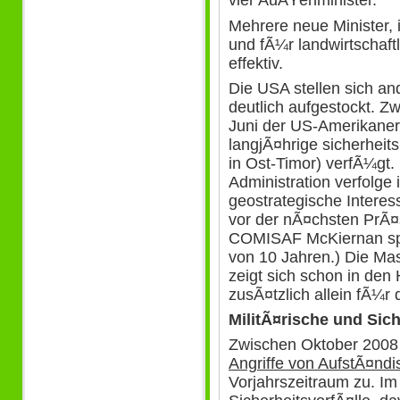
vier AuÃŸenminister.
Mehrere neue Minister, 
und fÃ¼r landwirtschaftl
effektiv.
Die USA stellen sich and
deutlich aufgestockt. Z
Juni der US-Amerikaner
langjÃ¤hrige sicherheit
in Ost-Timor) verfÃ¼gt.
Administration verfolge 
geostrategische Interes
vor der nÃ¤chsten PrÃ¤s
COMISAF McKiernan spr
von 10 Jahren.) Die Ma
zeigt sich schon in de
zusÃ¤tzlich allein fÃ¼
MilitÃ¤rische und Sich
Zwischen Oktober 2008
Angriffe von AufstÃ¤nd
Vorjahrszeitraum zu. I