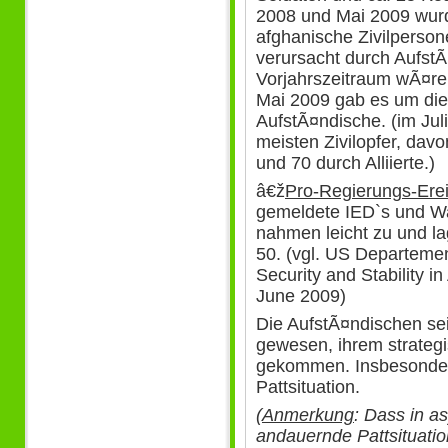
2008 und Mai 2009 wur
afghanische Zivilperso
verursacht durch Aufs
Vorjahrszeitraum wÃ¤r
Mai 2009 gab es um die 
AufstÃ¤ndische. (im Jul
meisten Zivilopfer, dav
und 70 durch Alliierte.)
â€ž
Pro-Regierungs-Ere
gemeldete IED`s und Wa
nahmen leicht zu und la
50. (vgl. US Departeme
Security and Stability i
June 2009)
Die AufstÃ¤ndischen seie
gewesen, ihrem strategi
gekommen. Insbesonder
Pattsituation.
(
Anmerkung
: Dass in a
andauernde Pattsituatio