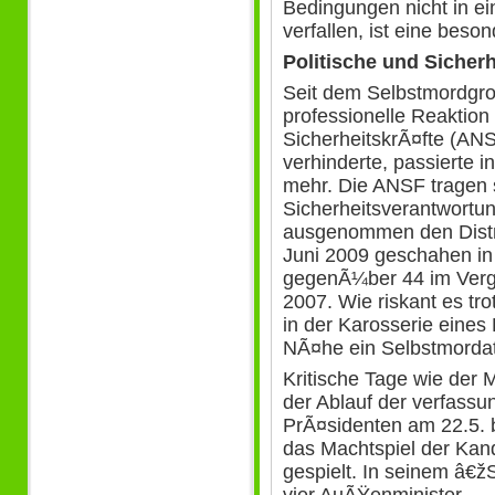
Bedingungen nicht in e
verfallen, ist eine bes
Politische und Sicherh
Seit dem Selbstmordgro
professionelle Reaktion
SicherheitskrÃ¤fte (AN
verhinderte, passierte 
mehr. Die ANSF tragen s
Sicherheitsverantwortun
ausgenommen den Distri
Juni 2009 geschahen in 
gegenÃ¼ber 44 im Vergl
2007. Wie riskant es tr
in der Karosserie eines
NÃ¤he ein Selbstmordatt
Kritische Tage wie der
der Ablauf der verfass
PrÃ¤sidenten am 22.5. bl
das Machtspiel der Kand
gespielt. In seinem â€žS