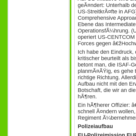
geÃ¤ndert: Unterhalb 
US-StreitkrÃ¤fte in AFG
Comprehensive Approach
Ebene das Intermediate
OperationsfÃ¼hrung. (
operiert US-CENTCOM mit
Forces gegen â€žHochwe
Ich habe den Eindruck,
kritischer beurteilt als
betont man, die ISAF-G
planmÃ¤ÃŸig, es gehe t
richtige Richtung. Allerd
Aufbau nicht mit den Erw
Botschaft, die wir an d
hÃ¶ren.
Ein hÃ¶herer Offizier: 
schnell Ã¤ndern wollen
Regiment Ã¼bernehmen
Polizeiaufbau
EU-Polizeimission E