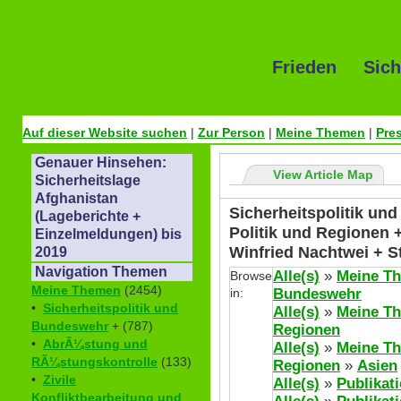
Frieden Sich
Auf dieser Website suchen
|
Zur Person
|
Meine Themen
|
Pre
Genauer Hinsehen:
View Article Map
Sicherheitslage
Afghanistan
Sicherheitspolitik un
(Lageberichte +
Politik und Regionen 
Einzelmeldungen) bis
Winfried Nachtwei + 
2019
Navigation Themen
Alle(s)
»
Meine T
Browse
Meine Themen
(2454)
in:
Bundeswehr
•
Sicherheitspolitik und
Alle(s)
»
Meine T
Bundeswehr
+ (787)
Regionen
•
AbrÃ¼stung und
Alle(s)
»
Meine T
RÃ¼stungskontrolle
(133)
Regionen
»
Asien
•
Zivile
Alle(s)
»
Publikat
Konfliktbearbeitung und