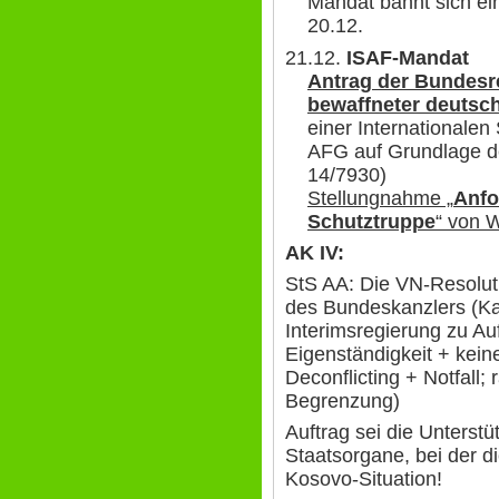
Mandat bahnt sich ei
20.12.
21.12.
ISAF-Mandat
Antrag der Bundesr
bewaffneter deutsche
einer Internationalen
AFG auf Grundlage de
14/7930)
Stellungnahme „
Anfo
Schutztruppe
“ von 
AK IV:
StS AA: Die VN-Resoluti
des Bundeskanzlers (Ka
Interimsregierung zu A
Eigenständigkeit + ke
Deconflicting + Notfall; 
Begrenzung)
Auftrag sei die Unterstü
Staatsorgane, bei der d
Kosovo-Situation!