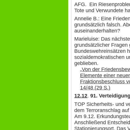
AFG. Ein Riesenproblem 
Tote und Verwundete h
Annelie B.: Eine Friede
grundsätzlich falsch. 
auseinanderhalten?
Marieluise: Das nächst
grundsätzlicher Fragen 
Bundeswehreinsätzen h
sozialdemokratischen u
geblieben.
„Von der Friedensbew
Elemente einer neuen 
Fraktionsbeschluss v
14/48 (29 S.)
12.12
.
91.
Verteidigun
TOP Sicherheits- und ve
dem Terroranschlag auf
Am 9.12. Erkundungstea
Anschließend Entscheid
Stationierungsort. Das 