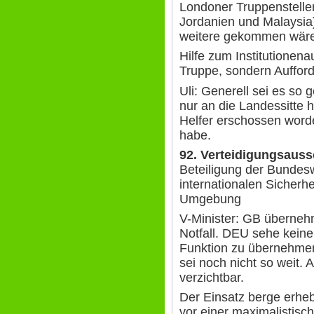
Londoner Truppenstelle
Jordanien und Malaysia
weitere gekommen wär
Hilfe zum Institutionena
Truppe, sondern Aufford
Uli: Generell sei es so 
nur an die Landessitte h
Helfer erschossen worde
habe.
92. Verteidigungsaus
Beteiligung der Bundes
internationalen Sicherh
Umgebung
V-Minister: GB überneh
Notfall. DEU sehe keine
Funktion zu übernehme
sei noch nicht so weit.
verzichtbar.
Der Einsatz berge erheb
vor einer maximalistisc