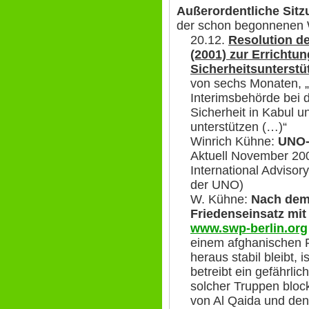
Außerordentliche Sit
der schon begonnenen
20.12.
Resolution de
(2001) zur Errichtun
Sicherheitsunterst
von sechs Monaten, 
Interimsbehörde bei d
Sicherheit in Kabul 
unterstützen (…)“
Winrich Kühne:
UNO-
Aktuell November 2001
International Adviso
der UNO)
W. Kühne:
Nach dem 
Friedenseinsatz mi
www.swp-berlin.org
einem afghanischen F
heraus stabil bleibt, 
betreibt ein gefährli
solcher Truppen bloc
von Al Qaida und den