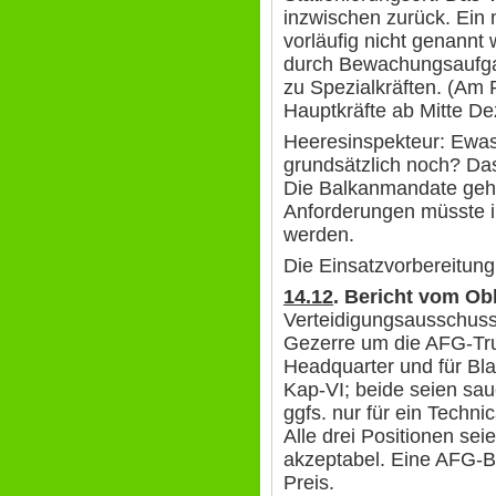
inzwischen zurück. Ein
vorläufig nicht genannt
durch Bewachungsaufga
zu Spezialkräften. (Am 
Hauptkräfte ab Mitte D
Heeresinspekteur: Ewas 
grundsätzlich noch? Da
Die Balkanmandate gehe
Anforderungen müsste in
werden.
Die Einsatzvorbereitun
14.12
. Bericht vom
Obl
Verteidigungsausschuss
Gezerre um die AFG-Trup
Headquarter und für Bl
Kap-VI; beide seien sau
ggfs. nur für ein Tech
Alle drei Positionen sei
akzeptabel. Eine AFG-B
Preis.