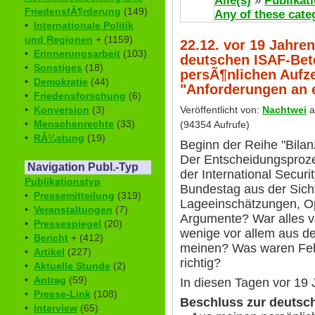
Alle(s)
»
Publikat
FriedensfÃ¶rderung
(149)
Any of these cate
•
Internationale Politik
und Regionen
+ (1159)
22.12. vor 19 Jahre
•
Erinnerungsarbeit
(103)
deutschen ISAF-Bete
•
Sonstiges
(18)
persÃ¶nlichen Aufz
•
Demokratie
(44)
"Anforderungen an 
•
Friedensforschung
(6)
•
Konversion
(3)
Veröffentlicht von:
Nachtwei
a
•
Menschenrechte
(33)
(94354 Aufrufe)
•
RÃ¼stung
(19)
Beginn der Reihe "Bilan
Der Entscheidungsproze
Navigation Publ.-Typ
der International Securi
Publikationstyp
Bundestag aus der Sicht
•
Pressemitteilung
(319)
Lageeinschätzungen, O
•
Veranstaltungen
(7)
Argumente? War alles vo
•
Pressespiegel
(20)
wenige vor allem aus d
•
Bericht
+ (412)
meinen? Was waren Feh
•
Artikel
(227)
richtig?
•
Aktuelle Stunde
(2)
•
Antrag
(59)
In diesen Tagen vor 19 
•
Presse-Link
(108)
Beschluss zur deutsch
•
Interview
(65)