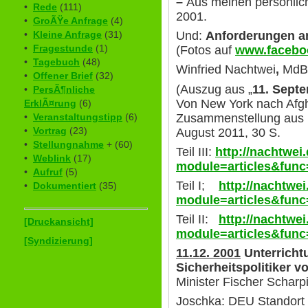
–
Aus meinen persönli
•
Rede
(111)
2001.
•
GroÃŸe Anfrage
(4)
Und:
Anforderungen a
•
Kleine Anfrage
(31)
•
Fragestunde
(1)
(Fotos auf
www.faceboo
•
Tagebuch
(48)
Winfried Nachtwei
,
MdB
•
Offener Brief
(32)
(Auszug aus „
11. Sept
•
PersÃ¶nliche
Von New York nach Afgha
ErklÃ¤rung
(6)
Zusammenstellung aus 
•
Veranstaltungstipp
(6)
•
Vortrag
(23)
August 2011, 30 S.
•
Stellungnahme
+ (60)
Teil III:
http://nachtwei
•
Weblink
(17)
module=articles&func
•
Aufruf
(5)
Teil I;
http://nachtwe
•
Dokumentiert
(35)
module=articles&func
Teil II:
http://nachtwe
[Druckansicht]
module=articles&func
[Syndizierung]
11.12. 2001
Unterricht
Sicherheitspolitiker 
Minister Fischer Scharp
Joschka: DEU Standort 