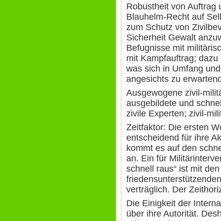
Robustheit von Auftrag
Blauhelm-Recht auf Sel
zum Schutz von Zivilbev
Sicherheit Gewalt anzuw
Befugnisse mit militäris
mit Kampfauftrag; dazu K
was sich in Umfang und
angesichts zu erwarten
Ausgewogene zivil-milit
ausgebildete und schnel
zivile Experten; zivil-mi
Zeitfaktor: Die ersten 
entscheidend für ihre A
kommt es auf den schne
an. Ein für Militärinterv
schnell raus“ ist mit de
friedensunterstützenden
verträglich. Der Zeithori
Die Einigkeit der Inter
über ihre Autorität. Des