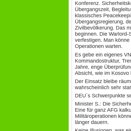
Konferenz. Sicherheits
Übergangszeit, Begleitu
klassisches Peacekeepi
Übergangsregierung, de
Zivilbevölkerung. Das 
beginnen. Die Warlord-St
verfestigen. Man könne 
Operationen warten.
Es gebe ein eigenes V
Kommandostruktur, Tre
Jahre, enge Überprüfung
Absicht, wie im Kosovo 
Der Einsatz bleibe räum
wahrscheinlich sehr sta
DEU`s Schwerpunkte sei
Minister S.: Die Sicherhe
Eine für ganz AFG kalku
Militäroperationen kön
länger dauern.
Keine Illusionen, was ei