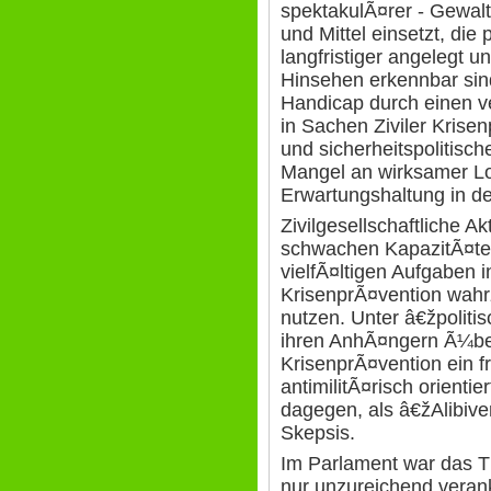
spektakulÃ¤rer - Gewalt
und Mittel einsetzt, die 
langfristiger angelegt 
Hinsehen erkennbar sind
Handicap durch einen v
in Sachen Ziviler Krise
und sicherheitspolitisc
Mangel an wirksamer Lo
Erwartungshaltung in d
Zivilgesellschaftliche A
schwachen KapazitÃ¤ten
vielfÃ¤ltigen Aufgaben i
KrisenprÃ¤vention wah
nutzen. Unter â€žpoliti
ihren AnhÃ¤ngern Ã¼be
KrisenprÃ¤vention ein f
antimilitÃ¤risch orient
dagegen, als â€žAlibiver
Skepsis.
Im Parlament war das T
nur unzureichend veran