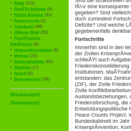
Sind die strukturellen 
•
Rede
(111)
fÃ¼r eine konsequente P
•
GroÃŸe Anfrage
(4)
gegeben? Sind vielleich
•
Kleine Anfrage
(31)
doch zumindest Fortsch
•
Fragestunde
(1)
Defizite? Und welche 
•
Tagebuch
(48)
gegebenenfalls denkbar
•
Offener Brief
(32)
•
PersÃ¶nliche
Fortschritte
ErklÃ¤rung
(6)
Immerhin sind in den le
•
Veranstaltungstipp
(6)
der Zivilen KrisenprÃ¤v
•
Vortrag
(23)
schlieÃŸt auch Aufgabe
•
Stellungnahme
(60)
Friedenskonsolidierung 
•
Weblink
(17)
Institutionen, MaÃŸnah
•
Aufruf
(5)
entstanden: das Zentru
•
Dokumentiert
(35)
(ZIF), der Zivile Fried
Zivile Konfliktbearbeitun
[Druckansicht]
Auslandsbeziehungen, d
Friedensforschung, die 
[Syndizierung]
Entwicklungspolitische 
Peace Counts Project
. 
Bundeskabinett im Jahr 
KrisenprÃ¤vention, Konf