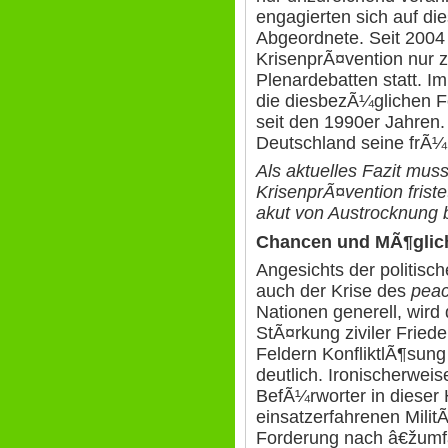
engagierten sich auf d
Abgeordnete. Seit 2004 
KrisenprÃ¤vention nur 
Plenardebatten statt. I
die diesbezÃ¼glichen F
seit den 1990er Jahren. 
Deutschland seine frÃ¼h
Als aktuelles Fazit muss
KrisenprÃ¤vention friste
akut von Austrocknung 
Chancen und MÃ¶glic
Angesichts der politisc
auch der Krise des
pea
Nationen generell, wird 
StÃ¤rkung ziviler Fried
Feldern KonfliktlÃ¶sung
deutlich. Ironischerwei
BefÃ¼rworter in dieser 
einsatzerfahrenen Milit
Forderung nach â€žum