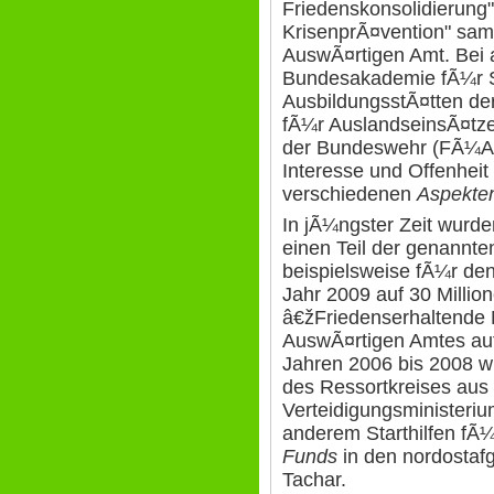
Friedenskonsolidierung"
KrisenprÃ¤vention" sam
AuswÃ¤rtigen Amt. Bei a
Bundesakademie fÃ¼r Si
AusbildungsstÃ¤tten de
fÃ¼r AuslandseinsÃ¤tz
der Bundeswehr (FÃ¼Ak
Interesse und Offenhei
verschiedenen
Aspekte
In jÃ¼ngster Zeit wurde
einen Teil der genannten
beispielsweise fÃ¼r de
Jahr 2009 auf 30 Million
â€žFriedenserhaltende
AuswÃ¤rtigen Amtes auf
Jahren 2006 bis 2008 w
des Ressortkreises aus 
Verteidigungsministeriu
anderem Starthilfen fÃ
Funds
in den nordostaf
Tachar.