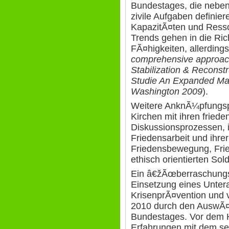
Bundestages, die neben 
zivile Aufgaben definie
KapazitÃ¤ten und Resso
Trends gehen in die Ric
FÃ¤higkeiten, allerding
comprehensive approa
Stabilization & Reconst
Studie An Expanded Man
Washington 2009
).
Weitere AnknÃ¼pfungsp
Kirchen mit ihren fried
Diskussionsprozessen, 
Friedensarbeit und ihr
Friedensbewegung, Frie
ethisch orientierten Sol
Ein â€žÃœberraschungser
Einsetzung eines Unter
KrisenprÃ¤vention und v
2010 durch den AuswÃ¤
Bundestages. Vor dem H
Erfahrungen mit dem se