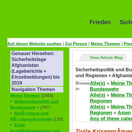
Frieden Sich
Auf dieser Website suchen
|
Zur Person
|
Meine Themen
|
Pre
Genauer Hinsehen:
View Article Map
Sicherheitslage
Afghanistan
Sicherheitspolitik und Bu
(Lageberichte +
und Regionen + Afghanis
Einzelmeldungen) bis
Alle(s)
»
Meine T
2019
Browse
in:
Bundeswehr
Navigation Themen
Alle(s)
»
Meine T
Meine Themen
(2454)
Regionen
•
Sicherheitspolitik und
Alle(s)
»
Meine T
Bundeswehr
+ (787)
Regionen
»
Asien
•
AbrÃ¼stung und
Any of these cate
RÃ¼stungskontrolle
(133)
•
Zivile
Zivile KrisenprÃ¤v
Konfliktbearbeitung und