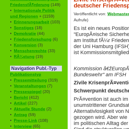
deutscher Friedensp
FriedensfÃ¶rderung
(149)
•
Internationale Politik
Veröffentlicht von:
Webmaste
und Regionen
+ (1159)
Aufrufe)
•
Erinnerungsarbeit
(103)
Es ist ein neues Positi
•
Sonstiges
(18)
•
Demokratie
(44)
"EuropÃ¤ische Sicherhe
•
Friedensforschung
(6)
am Institut fÃ¼r Frieden
•
Konversion
(3)
der Uni Hamburg (IFSH)
•
Menschenrechte
(33)
ist Kommissionsmitglied
•
RÃ¼stung
(19)
Kommission â€žEuropÃ¤i
Navigation Publ.-Typ
Bundeswehr" am IFSH
Publikationstyp
•
Pressemitteilung
(319)
Zivile KrisenprÃ¤venti
•
Veranstaltungen
(7)
Schwerpunkt deutscher
•
Pressespiegel
(20)
•
Bericht
(412)
PrÃ¤vention ist auch im 
•
Artikel
(227)
unumstrittener Grundsat
•
Aktuelle Stunde
(2)
Alternativlosigkeit von 
•
Antrag
(59)
gezogen wird. Aber wie 
•
Presse-Link
(108)
im politischen Alltag d
•
Interview
(65)