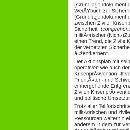
(Grundlagendokument d
WeiÃŸbuch zur Sicherhe
(Grundlagendokument de
zwischen Ziviler Krisen
Sicherheit" (
comprehens
militÃ¤rischer (Nicht-)
einen Trend, die Zivile 
der vernetzten Sicherhe
â€žentkernen".
Der Aktionsplan mit sein
operativen wie auch der 
KrisenprÃ¤vention litt 
PrioritÃ¤ten- und Schw
einhergehende Entgrenz
Zivilen KrisenprÃ¤venti
und politische Umsetzu
Trotz aller Teilfortschri
militÃ¤rischen und zivi
Ressourcen weiterhin ekl
anderem in dem zur Ve