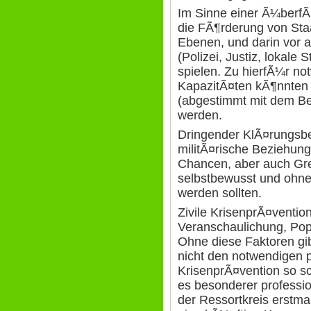
Im Sinne einer Ã¼berfÃ
die FÃ¶rderung von Staa
Ebenen, und darin vor a
(Polizei, Justiz, lokale 
spielen. Zu hierfÃ¼r n
KapazitÃ¤ten kÃ¶nnten er
(abgestimmt mit dem Be
werden.
Dringender KlÃ¤rungsbe
militÃ¤rische Beziehun
Chancen, aber auch Gr
selbstbewusst und ohn
werden sollten.
Zivile KrisenprÃ¤ventio
Veranschaulichung, Popu
Ohne diese Faktoren gi
nicht den notwendigen p
KrisenprÃ¤vention so sc
es besonderer professio
der Ressortkreis erstma