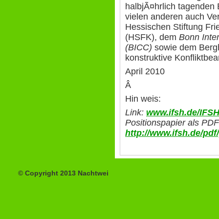
halbjÃ¤hrlich tagenden 
vielen anderen auch Ver
Hessischen Stiftung Fri
(HSFK), dem
Bonn Inter
(BICC)
sowie dem Berg
konstruktive Konfliktbea
April 2010
Â
Hin weis:
Link:
www.ifsh.de/IFS
Positionspapier als PDF
http://www.ifsh.de/pdf
© Copyright 2013 Nachtwei