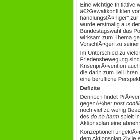
Eine wichtige Initiati
â€žGewaltkonflikten vor
handlungsfÃ¤higer" zur
wurde erstmalig aus der 
Bundestagswahl das Poli
wirksam zum Thema gem
VorschlÃ¤gen zu seiner
Im Unterschied zu viel
Friedensbewegung sind 
KrisenprÃ¤vention auch
die darin zum Teil ihre
eine berufliche Perspek
Defizite
Dennoch findet PrÃ¤ven
gegenÃ¼ber
post-confli
noch viel zu wenig Beac
des
do no harm
spielt 
Aktionsplan eine abneh
Konzeptionell ungeklÃ¤r
dem Aktionsplan Zivile 