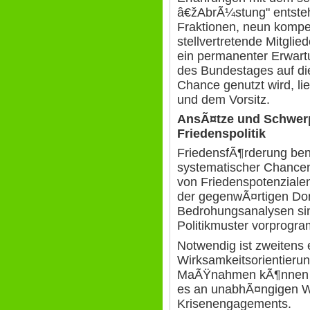
â€žAbrÃ¼stung" entsteht
Fraktionen, neun kompe
stellvertretende Mitgli
ein permanenter Erwart
des Bundestages auf di
Chance genutzt wird, lie
und dem Vorsitz.
AnsÃ¤tze und Schwer
Friedenspolitik
FriedensfÃ¶rderung benÃ
systematischer Chancen
von Friedenspotenzialen
der gegenwÃ¤rtigen Do
Bedrohungsanalysen si
Politikmuster vorprogra
Notwendig ist zweitens 
Wirksamkeitsorientierun
MaÃŸnahmen kÃ¶nnen w
es an unabhÃ¤ngigen W
Krisenengagements.