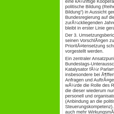
eine kÃ¼nftige Koopera
politische Bildung (Reih
Bildung") in Aussicht 
Bundesregierung auf di
zurÃ¼ckliegenden Jahre
bleibt in erster Linie ge
Der 3. Umsetzungsberich
seinen VorschlÃ¤gen zu
PrioritÃ¤tensetzung schn
vorgestellt werden.
Ein zentraler Ansatzpunk
Bundestags-Unteraussch
Katalysator fÃ¼r Parla
insbesondere bei Ã¶ffen
Anfragen und AuftrÃ¤g
wÃ¼rde die Rolle des Re
die dieser wiederum nu
personell und organisa
(Anbindung an die polit
Steuerungskompetenz). 
auch mehr WirkungsmÃ¶