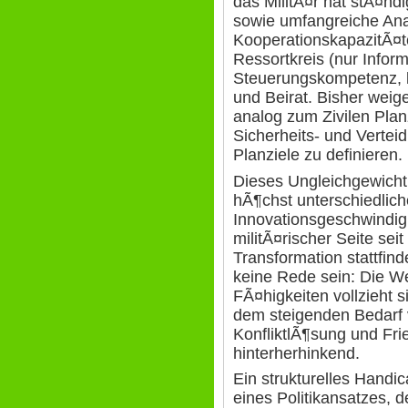
das MilitÃ¤r hat stÃ¤nd
sowie umfangreiche Ana
KooperationskapazitÃ¤
Ressortkreis (nur Infor
Steuerungskompetenz, k
und Beirat. Bisher weig
analog zum Zivilen Pla
Sicherheits- und Verteid
Planziele zu definieren.
Dieses Ungleichgewicht 
hÃ¶chst unterschiedlich
Innovationsgeschwindig
militÃ¤rischer Seite sei
Transformation stattfind
keine Rede sein: Die Wei
FÃ¤higkeiten vollzieht si
dem steigenden Bedarf vo
KonfliktlÃ¶sung und Fri
hinterherhinkend.
Ein strukturelles Handic
eines Politikansatzes, d