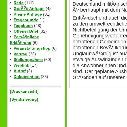
•
Rede
(111)
Deutschland militÃ¤risc
•
GroÃŸe Anfrage
(4)
Ã¼berhaupt mit dem Nato
•
Kleine Anfrage
(31)
EnttÃ¤uschend auch die
•
Fragestunde
(1)
zu den umweltrechtlich
•
Tagebuch
(48)
Nichtbeteiligung der 
•
Offener Brief
(32)
Genehmigungsverfahren 
•
PersÃ¶nliche
betroffenen Gemeinde
ErklÃ¤rung
(6)
betroffenen BevÃ¶lkerun
•
Veranstaltungstipp
(6)
UnglaubwÃ¼rdig ist au
•
Vortrag
(23)
etwaige Auswirkungen 
•
Stellungnahme
(60)
die Anwohnerinnen und 
•
Weblink
(17)
sind. Der geplante Ausb
•
Aufruf
(5)
•
Dokumentiert
(35)
GrÃ¼nden auf unseren 
[Druckansicht]
[Syndizierung]