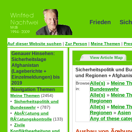
Frieden Sich
Auf dieser Website suchen
|
Zur Person
|
Meine Themen
|
Pre
Genauer Hinsehen:
View Article Map
Sicherheitslage
Afghanistan
Sicherheitspolitik und Bu
(Lageberichte +
und Regionen + Afghanis
Einzelmeldungen) bis
Alle(s)
»
Meine T
2019
Browse
in:
Bundeswehr
Navigation Themen
Alle(s)
»
Meine T
Meine Themen
(2454)
Regionen
•
Sicherheitspolitik und
Alle(s)
»
Meine T
Bundeswehr
+ (787)
Regionen
»
Asien
•
AbrÃ¼stung und
Any of these cate
RÃ¼stungskontrolle
(133)
•
Zivile
Ausbau von Ãœbung
Konfliktbearbeitung und