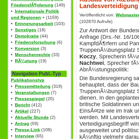
Landesverteidigung 
FriedensfÃ¶rderung
(149)
•
Internationale Politik
Veröffentlicht von:
Webmaste
und Regionen
+ (1159)
(102870 Aufrufe)
•
Erinnerungsarbeit
(103)
Zur Antwort der Bundes
•
Sonstiges
(18)
•
Demokratie
(44)
Anfrage (Drs.-Nr. 16/1
•
Friedensforschung
(6)
KampfdÃ¶rfern und Pan
•
Konversion
(3)
TruppenÃ¼bungsplatz 
•
Menschenrechte
(33)
Koczy
, Sprecherin fÃ¼r
•
RÃ¼stung
(19)
Nachtwei
, Sprecher fÃ
AbrÃ¼stungspolitik:
Navigation Publ.-Typ
Die Bundesregierung sa
Publikationstyp
behauptet, dass der B
•
Pressemitteilung
(319)
TruppenÃ¼bungsplatz S
•
Veranstaltungen
(7)
dienen. In den geplant
•
Pressespiegel
(20)
britische Soldatinnen u
•
Bericht
(412)
EinsÃ¤tze wie im Irak un
•
Artikel
(227)
werden. Mit Landesverte
•
Aktuelle Stunde
(2)
Verteidigungsbegriff wir
•
Antrag
(59)
ausgeweitet und politi
•
Presse-Link
(108)
•
Interview
(65)
kÃ¼nftig vielmehr dara