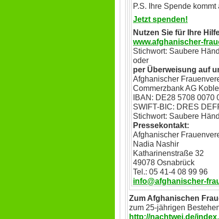
P.S. Ihre Spende kommt 
Jetzt spenden!
Nutzen Sie für Ihre Hil
www.afghanischer-fraue
Stichwort: Saubere Hän
oder
per Überweisung auf 
Afghanischer Frauenvere
Commerzbank AG Koble
IBAN: DE28 5708 0070 
SWIFT-BIC: DRES DEF
Stichwort: Saubere Hän
Pressekontakt:
Afghanischer Frauenvere
Nadia Nashir
Katharinenstraße 32
49078 Osnabrück
Tel.: 05 41-4 08 99 96
info@afghanischer-fra
Zum Afghanischen Frau
zum 25-jährigen Bestehe
http://nachtwei.de/inde