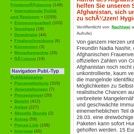
helfen Sie unseren 
FriedensfÃ¶rderung
(149)
•
Internationale Politik
Afghanistan, sich u
und Regionen
+ (1159)
zu schÃ¼tzen! Hygi
•
Erinnerungsarbeit
(103)
Veröffentlicht von:
Nachtwei
a
•
Sonstiges
(18)
Aufrufe)
•
Demokratie
(44)
•
Friedensforschung
(6)
Von ganzem Herzen unte
•
Konversion
(3)
Freundin Nadia Nashir, 
•
Menschenrechte
(33)
Afghanischen Frauenvere
•
RÃ¼stung
(19)
offiziellen Zahlen von Co
Afghanistan noch recht g
Navigation Publ.-Typ
unkontrollierte, kaum 
Publikationstyp
die mangelnde Identifika
•
Pressemitteilung
(319)
Möglichkeiten zu Selbst
•
Veranstaltungen
(7)
realistische Chancen au
•
Pressespiegel
(20)
verbreitete Mangelernäh
•
Bericht
(412)
und geschwächte Immun
•
Artikel
(227)
einemerheblichen Teil d
•
Aktuelle Stunde
(2)
28.03. eine dreiwöchig
•
Antrag
(59)
Paketen kann sofort Hu
•
Presse-Link
(108)
geholfen werden. 15 Eur
•
Interview
(65)