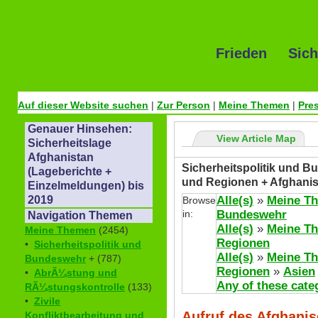
Frieden Sich
Auf dieser Website suchen
|
Zur Person
|
Meine Themen
|
Pre
Genauer Hinsehen:
View Article Map
Sicherheitslage
Afghanistan
Sicherheitspolitik und Bu
(Lageberichte +
und Regionen + Afghanis
Einzelmeldungen) bis
Alle(s)
»
Meine T
2019
Browse
in:
Bundeswehr
Navigation Themen
Alle(s)
»
Meine T
Meine Themen
(2454)
Regionen
•
Sicherheitspolitik und
Alle(s)
»
Meine T
Bundeswehr
+ (787)
Regionen
»
Asien
•
AbrÃ¼stung und
Any of these cate
RÃ¼stungskontrolle
(133)
•
Zivile
Aufruf des Afghanis
Konfliktbearbeitung und