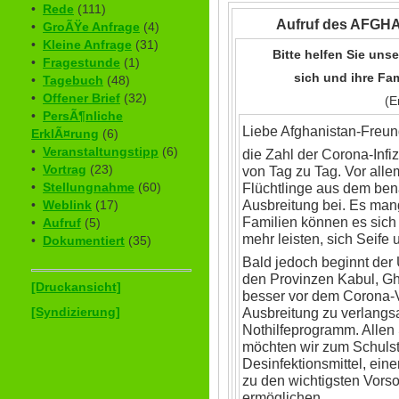
•
Rede
(111)
Aufruf des AFG
•
GroÃŸe Anfrage
(4)
•
Kleine Anfrage
(31)
Bitte helfen Sie uns
•
Fragestunde
(1)
sich und ihre Fa
•
Tagebuch
(48)
•
Offener Brief
(32)
(E
•
PersÃ¶nliche
Liebe Afghanistan-Freun
ErklÃ¤rung
(6)
•
Veranstaltungstipp
(6)
die Zahl der Corona-Infiz
•
Vortrag
(23)
von Tag zu Tag. Vor alle
•
Stellungnahme
(60)
Flüchtlinge aus dem ben
Ausbreitung bei. Es man
•
Weblink
(17)
Familien können es sich 
•
Aufruf
(5)
mehr leisten, sich Seife
•
Dokumentiert
(35)
Bald jedoch beginnt der 
den Provinzen Kabul, G
[Druckansicht]
besser vor dem Corona-V
[Syndizierung]
Ausbreitung zu verlangsa
Nothilfeprogramm. Allen
möchten wir zum Schulsta
Desinfektionsmittel, ein
zu den wichtigsten Vo
ermöglichen.