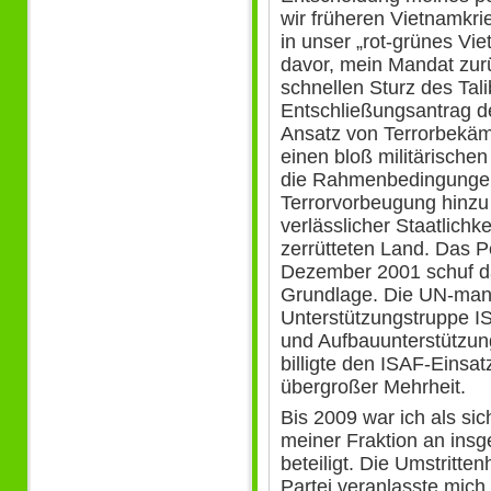
wir früheren Vietnamkri
in unser „rot-grünes Vie
davor, mein Mandat zu
schnellen Sturz des Ta
Entschließungsantrag de
Ansatz von Terrorbekäm
einen bloß militärischen
die Rahmenbedingungen.
Terrorvorbeugung hinzu 
verlässlicher Staatlichk
zerrütteten Land. Das
Dezember 2001 schuf daf
Grundlage. Die UN-manda
Unterstützungstruppe I
und Aufbauunterstützun
billigte den ISAF-Einsat
übergroßer Mehrheit.
Bis 2009 war ich als sic
meiner Fraktion an in
beteiligt. Die Umstritte
Partei veranlasste mich 