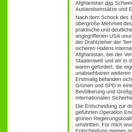
Afghanistan
das
Schwer
Auslandseinsätze und 
Nach dem Schock des 11
übergroße Mehrheit des
praktische und deutliche
angegriffenen USA unum
der Drahtzieher der Terr
sicheren Hafens interna
Afghanistan, bei der Ver
Staatenwelt und wir in 
waren gefordert, die ei
unabsehbaren weiteren 
Erstmalig befanden sic
Grünen und SPD in einer
Bevölkerung und Großg
internationalen Sicherh
Die Entscheidung zur d
geführten Operation End
grünen Regierungskoali
umstritten. Für mich wu
Entscheidung meines pol