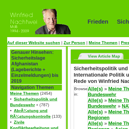
Frieden Sich
Auf dieser Website suchen
|
Zur Person
|
Meine Themen
|
Pre
Genauer Hinsehen:
View Article Map
Sicherheitslage
Afghanistan
Sicherheitspolitik u
(Lageberichte +
Internationale Politik
Einzelmeldungen) bis
Rede von Winfried Na
2019
Navigation Themen
Alle(s)
»
Meine T
Browse
Meine Themen
(2454)
in:
Bundeswehr
•
Sicherheitspolitik und
Alle(s)
»
Meine T
Bundeswehr
+ (787)
Bundeswehr
»
NA
•
AbrÃ¼stung und
Alle(s)
»
Meine T
RÃ¼stungskontrolle
(133)
Regionen
•
Zivile
Alle(s)
»
Meine T
Konfliktbearbeitung und