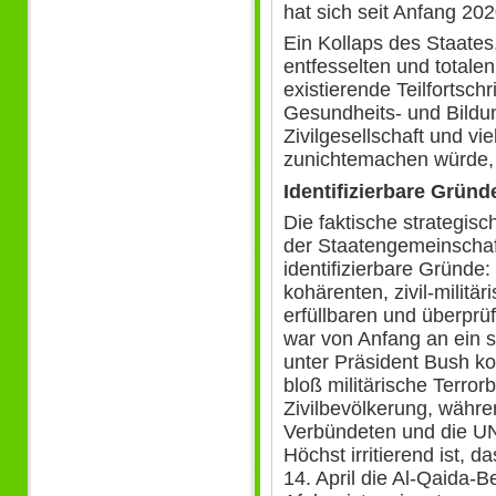
hat sich seit Anfang 202
Ein Kollaps des Staates
entfesselten und totale
existierende Teilfortschri
Gesundheits- und Bildu
Zivilgesellschaft und vi
zunichtemachen würde, i
Identifizierbare Gründ
Die faktische strategis
der Staatengemeinschaf
identifizierbare Gründe
kohärenten, zivil-militä
erfüllbaren und überprü
war von Anfang an ein s
unter Präsident Bush kon
bloß militärische Terro
Zivilbevölkerung, währ
Verbündeten und die UN
Höchst irritierend ist, 
14. April die Al-Qaida-B