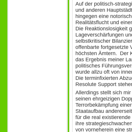
Auf der politisch-strate
und anderen Hauptstädt
hingegen eine notorisc
Realitätsflucht und ein
Die Reaktionslosigkeit
Lageverschärfungen un
selbstkritischer Bilanzi
offenbarte fortgesetzte 
höchsten Ämtern. Der K
das Ergebnis meiner Lan
politisches Führungsver
wurde allzu oft von inne
Die terminfixierten Ab
Resolute Support stehen 
Allerdings stellt sich mi
seinen ehrgeizigen Dopp
Terrorbekämpfung einers
Staataufbau andererseit
für die real existierend
ihre strategieschwachen
von vorneherein eine st