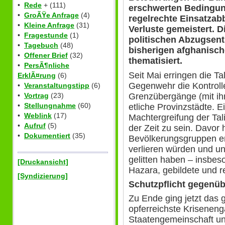
•
Rede
+ (111)
erschwerten Bedingun
•
GroÃŸe Anfrage
(4)
regelrechte Einsatza
•
Kleine Anfrage
(31)
Verluste gemeistert. D
•
Fragestunde
(1)
politischen Abzugsent
•
Tagebuch
(48)
bisherigen afghanisc
•
Offener Brief
(32)
thematisiert.
•
PersÃ¶nliche
Seit Mai erringen die Ta
ErklÃ¤rung
(6)
Gegenwehr die Kontroll
•
Veranstaltungstipp
(6)
Grenzübergänge (mit ih
•
Vortrag
(23)
•
Stellungnahme
(60)
etliche Provinzstädte. 
•
Weblink
(17)
Machtergreifung der Tal
•
Aufruf
(5)
der Zeit zu sein. Davor 
•
Dokumentiert
(35)
Bevölkerungsgruppen en
verlieren würden und un
gelitten haben – insbes
[Druckansicht]
Hazara, gebildete und r
[Syndizierung]
Schutzpflicht gegenü
Zu Ende ging jetzt das 
opferreichste Kriseneng
Staatengemeinschaft un