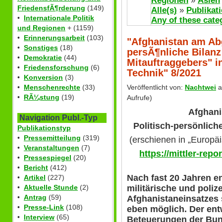
Regionen
»
Asien
FriedensfÃ¶rderung
(149)
Alle(s)
»
Publikat
•
Internationale Politik
Any of these cate
und Regionen
+ (1159)
•
Erinnerungsarbeit
(103)
"Afghanistan am Abg
•
Sonstiges
(18)
persÃ¶nliche Bilanz
•
Demokratie
(44)
Mitauftraggebers" i
•
Friedensforschung
(6)
Technik" 8/2021
•
Konversion
(3)
•
Menschenrechte
(33)
Veröffentlicht von:
Nachtwei
a
•
RÃ¼stung
(19)
Aufrufe)
Afghani
Navigation Publ.-Typ
Politisch-persönlich
Publikationstyp
•
Pressemitteilung
(319)
(erschienen in „Europä
•
Veranstaltungen
(7)
https://mittler-rep
•
Pressespiegel
(20)
•
Bericht
(412)
Nach fast 20 Jahren e
•
Artikel
(227)
•
Aktuelle Stunde
(2)
militärische und polize
•
Antrag
(59)
Afghanistaneinsatzes 
•
Presse-Link
(108)
eben möglich. Der entw
•
Interview
(65)
Beteuerungen der Bun