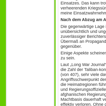
Einsatzes. Das kann tro
verheerenden Kriegssü
meine Einsatzwahrnehm
Nach dem Abzug am 
Die gegenwärtige Lage i
unübersichtlich und un
zuverlässiger Berichter
Übermaß an Propaganda
gegenüber.
Einige Aspekte scheine
zu sein.
Laut „Long War Journal“ 
die Zahl der Taliban-kont
(von 407), sehr viele d
Angriffsschwerpunkt der
die Heimatregionen füh
und Regierungsoffizielle
afghanischen Regierung 
Machtbasis dauerhaft ve
effektiv verloren. Ohne