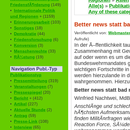
Regionen
»
Asien
FriedensfÃ¶rderung
(149)
Alle(s)
»
Publikat
•
Internationale Politik
Any of these cate
und Regionen
+ (1159)
•
Erinnerungsarbeit
(103)
Better news statt b
•
Sonstiges
(18)
Veröffentlicht von:
Webmaste
•
Demokratie
(44)
Aufrufe)
•
Friedensforschung
(6)
In der Ã–ffentlichkeit t
•
Konversion
(3)
Zusammenhang mit Gewa
•
Menschenrechte
(33)
auf oder wenn es um di
•
RÃ¼stung
(19)
Bundeswehrmandates geh
Navigation Publ.-Typ
wichtigen Fortschritte 
Publikationstyp
werden hierzulande in de
•
Pressemitteilung
(319)
wahrgenommen. Hierzu 
•
Veranstaltungen
(7)
Better news statt bad
•
Pressespiegel
(20)
Winfried Nachtwei, MdB,
•
Bericht
+ (412)
•
Artikel
(227)
AnschlÃ¤ge und schlech
•
Aktuelle Stunde
(2)
hÃ¶chsten Aufmerksamk
•
Antrag
(59)
finden MilitÃ¤rfragen w
•
Presse-Link
(108)
Reaction Force, SÃ¼dei
•
Interview
(65)