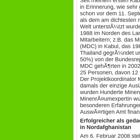
Seit meinem ersten Kabu
in Erinnerung, wie sehr
schon vor dem 11. Sep
als dem am dichtesten 
Welt unterstÃ¼tzt wurde
1988 im Norden des Lan
Mitarbeitern; z.B. das 
(MDC) in Kabul, das 19
Thailand gegrÃ¼ndet un
50%) von der Bundesrep
MDC gehÃ¶rten in 2002
25 Personen, davon 12
Der Projektkoordinator 
damals der einzige Aus
wurden Hunderte Minenf
MinenrÃ¤umexpertin wur
besonderen Erfahrunge
AuswÃ¤rtigen Amt finanz
Erfolgreicher als ged
in Nordafghanistan
Am 6. Februar 2008 stel