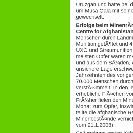
Uruzgan und hatte bei
um Musa Qala mit seine
gewechselt.
Erfolge beim Minenr
Centre for Afghanista
Menschen durch Landmin
Munition getÃ¶tet und 4
UXO und Streumunition.
meisten Opfer waren mÃ
und aus dem SÃ¼den, 
unsichere Lage erschwer
Jahrzehnten des vorig
70.000 Menschen durch
verstÃ¼mmelt. In den l
erhebliche FlÃ¤chen v
FrÃ¼her fielen den Min
Monat zum Opfer, inzw
teilte die afghanische R
MinenbestÃ¤nde vernich
vom 21.1.2008)