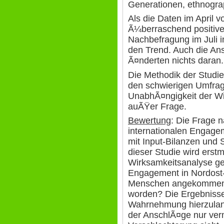
Generationen, ethnograp
Als die Daten im April 
Ã¼berraschend positive
Nachbefragung im Juli 
den Trend. Auch die An
Ã¤nderten nichts daran.
Die Methodik der Studie 
den schwierigen Umfra
UnabhÃ¤ngigkeit der Wis
auÃŸer Frage.
Bewertung
: Die Frage 
internationalen Engag
mit Input-Bilanzen und S
dieser Studie wird erstm
Wirksamkeitsanalyse gel
Engagement in Nordost-
Menschen angekommen
worden? Die Ergebnisse 
Wahrnehmung hierzulan
der AnschlÃ¤ge nur verm