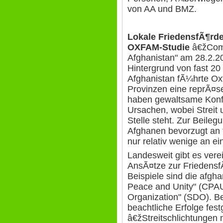
von AA und BMZ.
Lokale FriedensfÃ¶rde
OXFAM-Studie
â€žComm
Afghanistan" am 28.2.20
Hintergrund von fast 20 
Afghanistan fÃ¼hrte Ox
Provinzen eine reprÃ¤s
haben gewaltsame Konfli
Ursachen, wobei Streit
Stelle steht. Zur Beileg
Afghanen bevorzugt an tr
nur relativ wenige an ei
Landesweit gibt es vere
AnsÃ¤tze zur Friedensf
Beispiele sind die afg
Peace and Unity" (CPA
Organization" (SDO). B
beachtliche Erfolge fest
â€žStreitschlichtungen