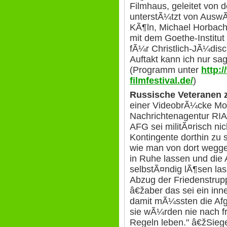
Filmhaus, geleitet von d
unterstÃ¼tzt von AuswÃ¤
KÃ¶ln, Michael Horbach
mit dem Goethe-Institut
fÃ¼r Christlich-JÃ¼di
Auftakt kann ich nur sa
(Programm unter
http:
filmfestival.de/
)
Russische Veteranen 
einer VideobrÃ¼cke Mos
Nachrichtenagentur RIA
AFG sei militÃ¤risch nic
Kontingente dorthin zu 
wie man von dort wegge
in Ruhe lassen und die
selbstÃ¤ndig lÃ¶sen la
Abzug der Friedenstru
â€žaber das sei ein inn
damit mÃ¼ssten die Afg
sie wÃ¼rden nie nach f
Regeln leben." â€žSiege