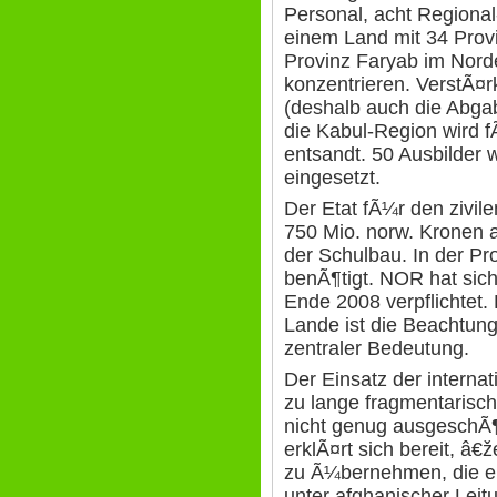
Personal, acht Regiona
einem Land mit 34 Provi
Provinz Faryab im Nord
konzentrieren. VerstÃ¤
(deshalb auch die Abgab
die Kabul-Region wird f
entsandt. 50 Ausbilder
eingesetzt.
Der Etat fÃ¼r den zivil
750 Mio. norw. Kronen a
der Schulbau. In der P
benÃ¶tigt. NOR hat sic
Ende 2008 verpflichtet.
Lande ist die Beachtung
zentraler Bedeutung.
Der Einsatz der interna
zu lange fragmentaris
nicht genug ausgeschÃ¶p
erklÃ¤rt sich bereit, â€
zu Ã¼bernehmen, die ei
unter afghanischer Leitu