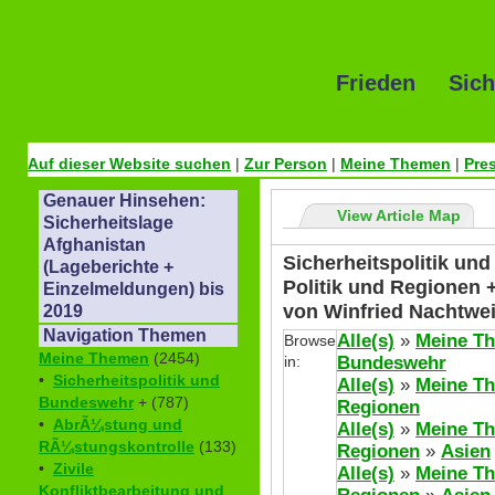
Frieden Sich
Auf dieser Website suchen
|
Zur Person
|
Meine Themen
|
Pre
Genauer Hinsehen:
View Article Map
Sicherheitslage
Afghanistan
Sicherheitspolitik un
(Lageberichte +
Politik und Regionen 
Einzelmeldungen) bis
von Winfried Nachtwe
2019
Navigation Themen
Alle(s)
»
Meine T
Browse
Meine Themen
(2454)
in:
Bundeswehr
•
Sicherheitspolitik und
Alle(s)
»
Meine T
Bundeswehr
+ (787)
Regionen
•
AbrÃ¼stung und
Alle(s)
»
Meine T
RÃ¼stungskontrolle
(133)
Regionen
»
Asien
•
Zivile
Alle(s)
»
Meine T
Konfliktbearbeitung und