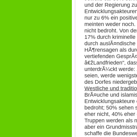
und der Regierung zu
Entwicklungsakteur
nur zu 6% ein positi
meinten weder noch. 
nicht bedroht. Von de
17% durch kriminelle
durch auslÃ¤ndische 
HÃ¶rensagen als durc
vertiefenden GesprÃ¤
â€žLandfrieden", das
unterdrÃ¼ckt werde:
seien, werde wenigst
des Dorfes niedergeb
Westliche und traditi
BrÃ¤uche und islamis
Entwicklungsakteure 
bedroht; 50% sehen 
eher nicht, 40% eher
Truppen werden als n
aber ein Grundmisst
schaffe die Bundeswe