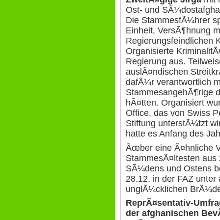
Ost- und SÃ¼dostafghan
Die StammesfÃ¼hrer spr
Einheit, VersÃ¶hnung m
Regierungsfeindlichen 
Organisierte Kriminali
Regierung aus. Teilweis
auslÃ¤ndischen Streitkr
dafÃ¼r verantwortlich m
StammesangehÃ¶rige de
hÃ¤tten. Organisiert wu
Office, das von Swiss P
Stiftung unterstÃ¼tzt w
hatte es Anfang des Jah
Ãœber eine Ã¤hnliche 
StammesÃ¤ltesten aus 
SÃ¼dens und Ostens be
28.12. in der FAZ unte
unglÃ¼cklichen BrÃ¼de
ReprÃ¤sentativ-Umfr
der afghanischen Bev