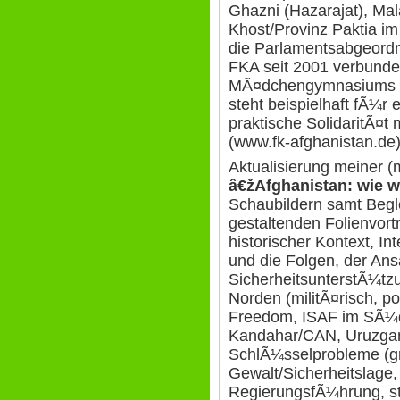
Ghazni (Hazarajat), Mal
Khost/Provinz Paktia i
die Parlamentsabgeordn
FKA seit 2001 verbunden
MÃ¤dchengymnasiums S
steht beispielhaft fÃ¼r
praktische SolidaritÃ¤t
(www.fk-afghanistan.de
Aktualisierung meiner (
â€žAfghanistan: wie w
Schaubildern samt Begle
gestaltenden Folienvort
historischer Kontext, I
und die Folgen, der Ans
SicherheitsunterstÃ¼tz
Norden (militÃ¤risch, po
Freedom, ISAF im SÃ¼
Kandahar/CAN, Uruzgan
SchlÃ¼sselprobleme (g
Gewalt/Sicherheitslage,
RegierungsfÃ¼hrung, st