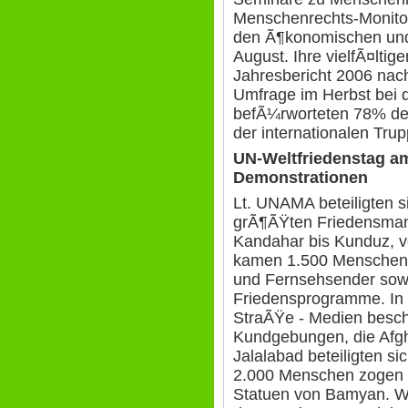
Menschenrechts-Monitori
den Ã¶konomischen und
August. Ihre vielfÃ¤ltige
Jahresbericht 2006 nach
Umfrage im Herbst bei 
befÃ¼rworteten 78% de
der internationalen Trup
UN-Weltfriedenstag a
Demonstrationen
Lt. UNAMA beteiligten 
grÃ¶ÃŸten Friedensmani
Kandahar bis Kunduz, vo
kamen 1.500 Menschen
und Fernsehsender sowi
Friedensprogramme. In 
StraÃŸe - Medien besch
Kundgebungen, die Afgh
Jalalabad beteiligten s
2.000 Menschen zogen 
Statuen von Bamyan. W