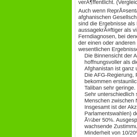
verÃ¶ffentlicht. (Vergle
Auch wenn ReprÃ¤sentat
afghanischen Gesellscha
sind die Ergebnisse als
aussagekrÃ¤ftiger als 
Ferndiagnosen, bei de
der einen oder anderen 
wesentlichen Ergebniss
Die Binnensicht der A
hoffnungsvoller als d
Afghanistan ist ganz u
Die AFG-Regierung, 
bekommen erstaunlic
Taliban sehr geringe.
Sehr unterschiedlich
Menschen zwischen 
Insgesamt ist der Akz
Parlamentswahlen) de
Ã¼ber 50%. Ausgespr
wachsende Zustimmu
Minderheit von 10/20