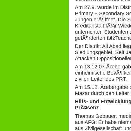
Am 27.9. wurde im Distr
Primary + Secondary S
Jungen erÃ¶ffnet. Die 
Kreditanstalt fÃ¼r Wied
unterrichten Studenten
gefÃ¶rderten â€žTeache
Der Distrikt Ali Abad li
Siedlungsgebiet. Seit J
Attacken Oppositioneller
Am 13.12.07 Ãœbergabe
einheimische BevÃ¶lker
zivilen Leiter des PRT.
Am 15.12. Ãœbergabe d
Mazar durch den Leiter
Hilfs- und Entwicklun
PrÃ¤senz
Thomas Gebauer, medic
aus AFG: Er habe niem
aus Zivilgesellschaft 