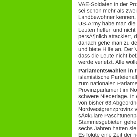
VAE-Soldaten in der Pro
sei schon mehr als zwei
Landbewohner kennen, a
US-Army habe man die
Leuten helfen und nich
persÃ¶nlich attackiert
danach gehe man zu den 
und biete Hilfe an. Der 
dass die Leute nicht be
werde verletzt. Alle wol
Parlamentswahlen in 
islamistische Parteiena
zum nationalen Parlame
Provinzparlament im No
schwere Niederlage. In
von bisher 63 Abgeordne
Nordwestgrenzprovinz ve
sÃ¤kulare Paschtunenpa
Stammesgebieten gehen 
sechs Jahren hatten sie
Es folgte eine Zeit der r