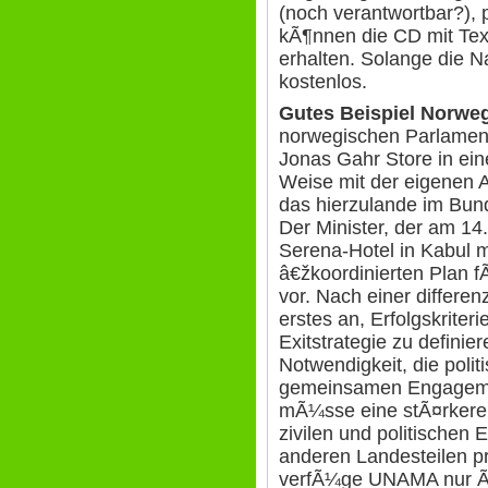
(noch verantwortbar?), 
kÃ¶nnen die CD mit Tex
erhalten. Solange die N
kostenlos.
Gutes Beispiel Norwe
norwegischen Parlament
Jonas Gahr Store in ei
Weise mit der eigenen A
das hierzulande im Bun
Der Minister, der am 14.
Serena-Hotel in Kabul mi
â€žkoordinierten Plan 
vor. Nach einer differen
erstes an, Erfolgskriter
Exitstrategie zu definie
Notwendigkeit, die poli
gemeinsamen Engageme
mÃ¼sse eine stÃ¤rkere 
zivilen und politischen
anderen Landesteilen p
verfÃ¼ge UNAMA nur Ã¼