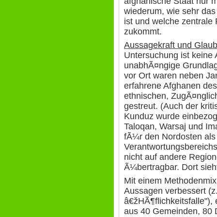
afghanische Staat nur 
wiederum, wie sehr das
ist und welche zentrale 
zukommt.
Aussagekraft und Glau
Untersuchung ist keine 
unabhÃ¤ngige Grundla
vor Ort waren neben Ja
erfahrene Afghanen de
ethnischen, ZugÃ¤nglichk
gestreut. (Auch der krit
Kunduz wurde einbezo
Taloqan, Warsaj und Im
fÃ¼r den Nordosten al
Verantwortungsbereichs
nicht auf andere Regi
Ã¼bertragbar. Dort sieh
Mit einem Methodenmix
Aussagen verbessert (z
â€žHÃ¶flichkeitsfalle"),
aus 40 Gemeinden, 80 D