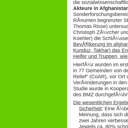
die sozialwissenschaftl
Akteure in Afghanista
Sonderforschungsberei
RÃ¤umen begrenzter Staa
Thomas Risse) untersuch
Christoph ZÃ¼rcher un
Koehler) die SchlÃ¼sse
BevÃ¶lkerung im afghan
Kunduz, Takhar) das En
Helfer und Truppen, wie
HierfÃ¼r wurden im ers
in 77 Gemeinden von de
Relief" (CoAR), vor Ort
VerÃ¤nderungen in den l
Studie wurde in Koopera
des BMZ durchgefÃ¼hrt
Die wesentlichen Ergeb
Sicherheit
: Eine Ã¼b
Meinung, dass sich di
zwei Jahren verbesse
Jeweils ca. 80% sch