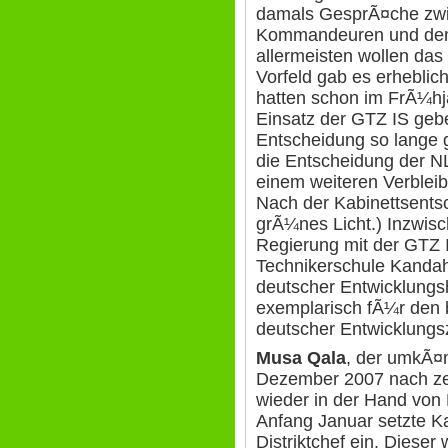
damals GesprÃ¤che zwis
Kommandeuren und dem 
allermeisten wollen das 
Vorfeld gab es erheblich
hatten schon im FrÃ¼h
Einsatz der GTZ IS gebet
Entscheidung so lange g
die Entscheidung der 
einem weiteren Verbleib
Nach der Kabinettsent
grÃ¼nes Licht.) Inzwisc
Regierung mit der GTZ 
Technikerschule Kandah
deutscher Entwicklungsh
exemplarisch fÃ¼r den 
deutscher Entwicklungs
Musa Qala
, der umkÃ¤mp
Dezember 2007 nach ze
wieder in der Hand von
Anfang Januar setzte K
Distriktchef ein. Dieser