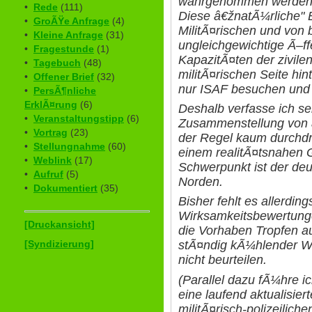
wahrgenommen werden F
•
Rede
(111)
Diese â€žnatÃ¼rliche" 
•
GroÃŸe Anfrage
(4)
MilitÃ¤rischen und von 
•
Kleine Anfrage
(31)
ungleichgewichtige Ã–ffe
•
Fragestunde
(1)
KapazitÃ¤ten der zivilen
•
Tagebuch
(48)
militÃ¤rischen Seite hin
•
Offener Brief
(32)
nur ISAF besuchen und
•
PersÃ¶nliche
ErklÃ¤rung
(6)
Deshalb verfasse ich s
•
Veranstaltungstipp
(6)
Zusammenstellung von â
•
Vortrag
(23)
der Regel kaum durchdr
•
Stellungnahme
(60)
einem realitÃ¤tsnahen 
•
Weblink
(17)
Schwerpunkt ist der de
•
Aufruf
(5)
Norden.
•
Dokumentiert
(35)
Bisher fehlt es allerdin
Wirksamkeitsbewertung
[Druckansicht]
die Vorhaben Tropfen a
[Syndizierung]
stÃ¤ndig kÃ¼hlender Was
nicht beurteilen.
(Parallel dazu fÃ¼hre i
eine laufend aktualisie
militÃ¤risch-polizeilich