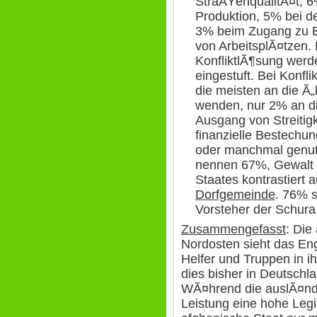
StraÃŸenqualitÃ¤t, 6%
Produktion, 5% bei de
3% beim Zugang zu El
von ArbeitsplÃ¤tzen.
KonfliktlÃ¶sung werde
eingestuft. Bei Konf
die meisten an die Ã„
wenden, nur 2% an di
Ausgang von Streitigk
finanzielle Bestechu
oder manchmal genutz
nennen 67%, Gewalt 
Staates kontrastiert 
Dorfgemeinde
. 76% 
Vorsteher der Schura 
Zusammengefasst
: Die
Nordosten sieht das En
Helfer und Truppen in ih
dies bisher in Deutsch
WÃ¤hrend die auslÃ¤nd
Leistung eine hohe Legi