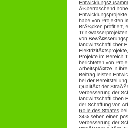
Entwicklungszusamm
Ã¼berraschend hohe
Entwicklungsprojekte
habe von Projekten 
BrÃ¼cken profitiert, 
Trinkwasserprojekten
von BewÃ¤sserungsp
landwirtschaftlicher 
ElektrizitÃ¤tsprojekt
Projekte im Bereich 
berichteten von Proj
ArbeitsplÃ¤tze in ih
Beitrag leisten Entw
bei der Bereitstellun
QualitÃ¤t der StraÃŸ
Verbesserung der Sch
landwirtschaftlichen 
der Schaffung von Ar
Rolle des Staates
bei
34% sehen einen posi
Verbesserung der Sch