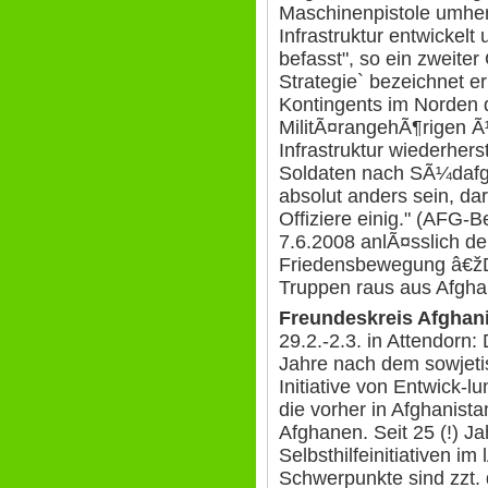
Maschinenpistole umherz
Infrastruktur entwickel
befasst", so ein zweiter
Strategie` bezeichnet 
Kontingents im Norden 
MilitÃ¤rangehÃ¶rigen Ã
Infrastruktur wiederher
Soldaten nach SÃ¼dafg
absolut anders sein, da
Offiziere einig." (AFG-
7.6.2008 anlÃ¤sslich de
Friedensbewegung â€žD
Truppen raus aus Afghan
Freundeskreis Afghan
29.2.-2.3. in Attendorn
Jahre nach dem sowjeti
Initiative von Entwick-l
die vorher in Afghanista
Afghanen. Seit 25 (!) J
Selbsthilfeinitiativen i
Schwerpunkte sind zzt. d