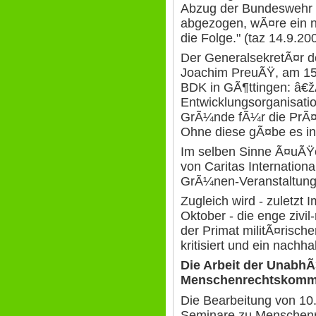
Abzug der Bundeswehr 
abgezogen, wÃ¤re ein n
die Folge." (taz 14.9.20
Der GeneralsekretÃ¤r de
Joachim PreuÃŸ, am 15
BDK in GÃ¶ttingen: â€ž
Entwicklungsorganisat
GrÃ¼nde fÃ¼r die PrÃ¤se
Ohne diese gÃ¤be es in 
Im selben Sinne Ã¤uÃŸer
von Caritas Internationa
GrÃ¼nen-Veranstaltung m
Zugleich wird - zuletzt
Oktober - die enge zivi
der Primat militÃ¤rische
kritisiert und ein nachha
Die Arbeit der Unabh
Menschenrechtskommi
Die Bearbeitung von 10
Seminare zu Menschenre