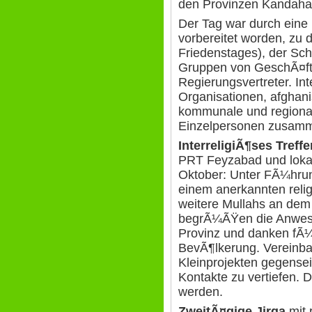
den Provinzen Kandahar
Der Tag war durch eine
vorbereitet worden, zu d
Friedenstages), der Sc
Gruppen von GeschÃ¤ftsl
Regierungsvertreter. In
Organisationen, afghan
kommunale und regional
Einzelpersonen zusamm
InterreligiÃ¶ses Treffe
PRT Feyzabad und lokal
Oktober: Unter FÃ¼hrun
einem anerkannten rel
weitere Mullahs an dem 
begrÃ¼ÃŸen die Anwesen
Provinz und danken fÃ¼r
BevÃ¶lkerung. Vereinba
Kleinprojekten gegensei
Kontakte zu vertiefen. 
werden.
ZweitÃ¤gige Jirga
mit 