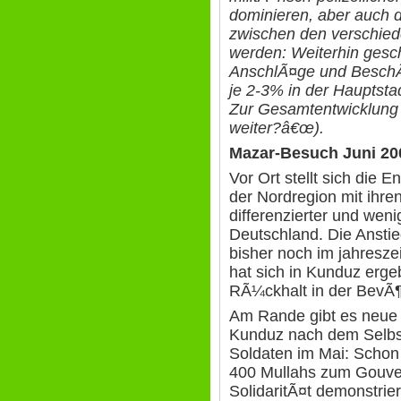
dominieren, aber auch 
zwischen den verschied
werden: Weiterhin gesc
AnschlÃ¤ge und Besch
je 2-3% in der Hauptst
Zur Gesamtentwicklung
weiter?â€œ).
Mazar-Besuch Juni 20
Vor Ort stellt sich die E
der Nordregion mit ihre
differenzierter und weni
Deutschland. Die Anstie
bisher noch im jahresze
hat sich in Kunduz erge
RÃ¼ckhalt in der BevÃ¶l
Am Rande gibt es neue 
Kunduz nach dem Selbs
Soldaten im Mai: Scho
400 Mullahs zum Gouve
SolidaritÃ¤t demonstrie