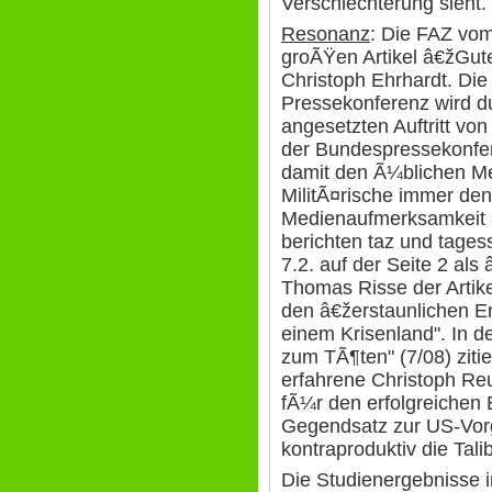
Verschlechterung sieht.
Resonanz
: Die FAZ vom
groÃŸen Artikel â€žGu
Christoph Ehrhardt. D
Pressekonferenz wird dur
angesetzten Auftritt von
der Bundespressekonfer
damit den Ã¼blichen M
MilitÃ¤rische immer den
Medienaufmerksamkeit a
berichten taz und tages
7.2. auf der Seite 2 al
Thomas Risse der Artikel
den â€žerstaunlichen E
einem Krisenland". In 
zum TÃ¶ten" (7/08) zitie
erfahrene Christoph Reu
fÃ¼r den erfolgreichen 
Gegendsatz zur US-Vorg
kontraproduktiv die Tali
Die Studienergebnisse 