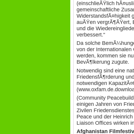
(einschlieÃŸlich hÃ¤usl
gemeinschaftliche Zusa
WiderstandsfÃ¤higkeit
auÃŸen vergrÃ¶ÃŸert, E
und die Wiedereinglied
verbessert."
Da solche BemÃ¼hungen
von der Internationalen
werden, kommen sie nur
BevÃ¶lkerung zugute.
Notwendig sind eine nat
FriedensfÃ¶rderung und
notwendigen KapazitÃ¤
(www.oxfam.de.downlo
(Community Peacebuildi
einigen Jahren von Fri
Zivilen Friedensdienste
Peace und der Heinrich 
Liaison Offices wirken i
Afghanistan Filmfestiv