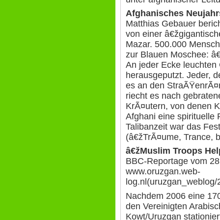
Afghanisches Neujahrs
Matthias Gebauer berich
von einer â€žgigantisch
Mazar. 500.000 Mensche
zur Blauen Moschee: â€ž
An jeder Ecke leuchten 
herausgeputzt. Jeder, de
es an den StraÃŸenrÃ¤n
riecht es nach gebrate
KrÃ¤utern, von denen K
Afghani eine spirituelle
Talibanzeit war das Fest
(â€žTrÃ¤ume, Trance, b
â€žMuslim Troops Hel
BBC-Reportage vom 28.
www.oruzgan.web-
log.nl(uruzgan_weblog/
Nachdem 2006 eine 170 
den Vereinigten Arabisc
Kowt/Uruzgan stationiert