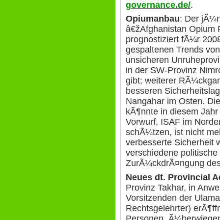
governance.de/
.
Opiumanbau
: Der jÃ¼
â€žAfghanistan Opium 
prognostiziert fÃ¼r 2008
gespaltenen Trends von 
unsicheren Unruheprov
in der SW-Provinz Nimr
gibt; weiterer RÃ¼ckgan
besseren Sicherheitsla
Nangahar im Osten. Die
kÃ¶nnte in diesem Jahr 
Vorwurf, ISAF im Nor
schÃ¼tzen, ist nicht me
verbesserte Sicherheit
verschiedene politisc
ZurÃ¼ckdrÃ¤ngung de
Neues dt. Provincial 
Provinz Takhar, in Anw
Vorsitzenden der Ulama
Rechtsgelehrter) erÃ¶f
Personen, Ã¼berwiegend