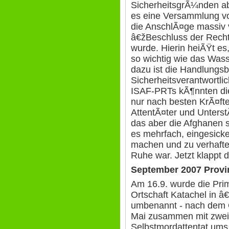
SicherheitsgrÃ¼nden a
es eine Versammlung vo
die AnschlÃ¤ge massiv v
â€žBeschluss der Rechts
wurde. Hierin heiÃŸt e
so wichtig wie das Was
dazu ist die Handlungsb
Sicherheitsverantwortli
ISAF-PRTs kÃ¶nnten die
nur nach besten KrÃ¤fte
AttentÃ¤ter und Unters
das aber die Afghanen s
es mehrfach, eingesicker
machen und zu verhafte
Ruhe war. Jetzt klappt d
September 2007 Prov
Am 16.9. wurde die Pri
Ortschaft Katachel in â
umbenannt - nach dem O
Mai zusammen mit zwe
Selbstmordattentat um