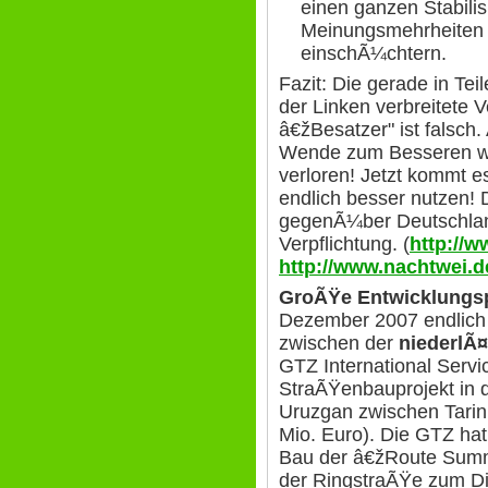
einen ganzen Stabili
Meinungsmehrheiten 
einschÃ¼chtern.
Fazit: Die gerade in Te
der Linken verbreitete V
â€žBesatzer" ist falsch.
Wende zum Besseren wir
verloren! Jetzt kommt e
endlich besser nutzen!
gegenÃ¼ber Deutschlan
Verpflichtung. (
http://
http://www.nachtwei.d
GroÃŸe Entwicklungs
Dezember
2007
endlich
zwischen der
niederlÃ
GTZ International Servi
StraÃŸenbauprojekt in d
Uruzgan zwischen Tari
Mio. Euro). Die GTZ hat
Bau der â€žRoute Summi
der RingstraÃŸe zum Dis