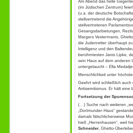
Am Abend das helle Gegentei
(im Jüdischen Zentrum) feier
(u.a. der deutsche Botschaft
stellvertretend die Angehöri
stellvertretenen Parlamentsv
Gesangsdarbietungen, Rezita
Margers Vestermanis, Ghetto-
die Judenretter überhaupt zu
Intelligenz und den Baltende
berühmtesten Janis Lipke, de
sein Haus auf dem anderen U
untergetaucht – Ella Medailj
Menschlichkeit unter höchste
Geehrt wird schließlich auc
Antisemitismus. Er hält eine l
Fortsetzung der Spurensu
(…) Suche nach weiteren „we
„Dortmunder-Haus“ gestanden h
damals fälschlicherweise Mo
hieß „Herrenhausen“, weil hi
Schneider
, Ghetto-Überlebe