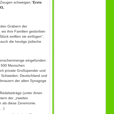
n Zeugen schweigen.“
Erste
93,
t den Gräbern der
 wo ihre Familien gestorben
Stück wollten sie einfügen“,
 auch die heutige jüdische
 Menschenmenge eingefunden:
ns 500 Menschen
rch private Großspender und
l, Schweden, Deutschland und
ndmauern der alten Synagoge
Redebeiträge (
unter ihnen
etern der „zweiten
r als diese Zeremonie.
(…)