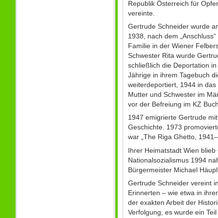
Republik Österreich für Opfe
vereinte.
Gertrude Schneider wurde am 
1938, nach dem „Anschluss“ Ö
Familie in der Wiener Felber
Schwester Rita wurde Gertru
schließlich die Deportation 
Jährige in ihrem Tagebuch d
weiterdeportiert, 1944 in d
Mutter und Schwester im Mär
vor der Befreiung im KZ B
1947 emigrierte Gertrude mit
Geschichte. 1973 promovierte
war „The Riga Ghetto, 1941–
Ihrer Heimatstadt Wien blie
Nationalsozialismus 1994 nah
Bürgermeister Michael Häupl
Gertrude Schneider vereint i
Erinnerten – wie etwa in ihr
der exakten Arbeit der Histor
Verfolgung, es wurde ein Teil