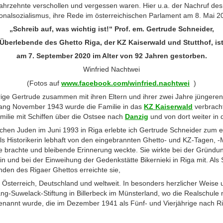
ahrzehnte verschollen und vergessen waren. Hier u.a. der Nachruf des
ionalsozialismus, ihre Rede im österreichischen Parlament am 8. Mai 
„Schreib auf, was wichtig ist!“ Prof. em. Gertrude Schneider,
Überlebende des Ghetto Riga, der KZ Kaiserwald und Stutthof, is
am 7. September 2020 im Alter von 92 Jahren gestorben.
Winfried Nachtwei
(Fotos auf
www.facebook.com/winfried.nachtwei
)
rige Gertrude zusammen mit ihren Eltern und ihrer zwei Jahre jüngere
nfang November 1943 wurde die Familie in das
KZ Kaiserwald
verbracht
amilie mit Schiffen über die Ostsee nach
Danzig
und von dort weiter in
ischen Juden im Juni 1993 in Riga erlebte ich Gertrude Schneider zum e
ls Historikerin lebhaft von den eingebrannten Ghetto- und KZ-Tagen, -
e brachte und bleibende Erinnerung weckte. Sie wirkte bei der Gründ
in und bei der Einweihung der Gedenkstätte Bikernieki in Riga mit. Als
den des Rigaer Ghettos erreichte sie,
Österreich, Deutschland und weltweit. In besonders herzlicher Weise un
ng-Suwelack-Stiftung in Billerbeck im Münsterland, wo die Realschule
enannt wurde, die im Dezember 1941 als Fünf- und Vierjährige nach Ri