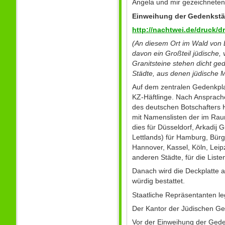
Angela und mir gezeichneten
Einweihung der Gedenkstätt
http://nachtwei.de/druck/
(An diesem Ort im Wald von
davon ein Großteil jüdische,
Granitsteine stehen dicht ge
Städte, aus denen jüdische 
Auf dem zentralen Gedenkpla
KZ-Häftlinge. Nach Ansprachen
des deutschen Botschafters H
mit Namenslisten der im Rau
dies für Düsseldorf, Arkadij
Lettlands) für Hamburg, Bürg
Hannover, Kassel, Köln, Leip
anderen Städte, für die Liste
Danach wird die Deckplatte a
würdig bestattet.
Staatliche Repräsentanten l
Der Kantor der Jüdischen Ge
Vor der Einweihung der Gede