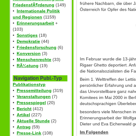
frühere Nachbarn, die über J
FriedensfÃ¶rderung
(149)
Österreich für Opfer des Nat
•
Internationale Politik
und Regionen
(1159)
•
Erinnerungsarbeit
+
(103)
•
Sonstiges
(18)
•
Demokratie
(44)
•
Friedensforschung
(6)
•
Konversion
(3)
Im Februar wurde die 13-jäh
•
Menschenrechte
(33)
Rigaer Ghetto deportiert. A
•
RÃ¼stung
(19)
die Nationalsozialisten die F
Navigation Publ.-Typ
Beim 1. Welttreffen der Lett
Publikationstyp
persönlicher Erfahrung und a
•
Pressemitteilung
(319)
das Unvorstellbare ganz nah
•
Veranstaltungen
(7)
Komitees im Mai 2000 in Berl
•
Pressespiegel
(20)
deutschsprachigen Überleben
•
Bericht
(412)
besonders viele Menschen in 
•
Artikel
(227)
Erinnerungsarbeit der Wolfga
•
Aktuelle Stunde
(2)
Dieter und Eva Eichenwald g
•
Antrag
(59)
Im Folgenden
•
Presse-Link
(108)