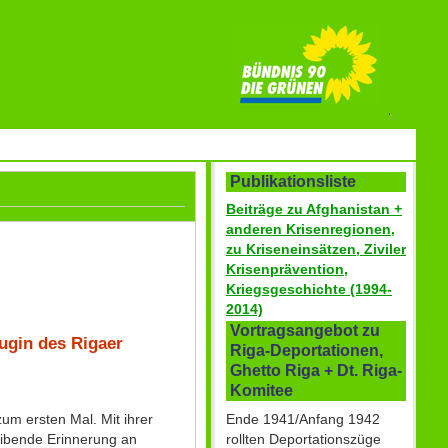
Publikationsliste
Beiträge zu Afghanistan +
anderen Krisenregionen,
zu Kriseneinsätzen, Ziviler
Krisenprävention,
Kriegsgeschichte (1994-
2014)
Vortragsangebot zu
ugin des Rigaer
Riga-Deportationen,
Ghetto Riga + Dt. Riga-
Komitee
Ende 1941/Anfang 1942
um ersten Mal. Mit ihrer
rollten Deportationszüge
eibende Erinnerung an