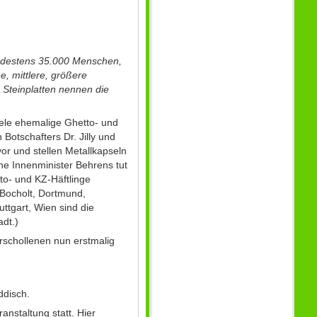
ndestens 35.000 Menschen,
e, mittlere, größere
 Steinplatten nennen die
ele ehemalige Ghetto- und
Botschafters Dr. Jilly und
or und stellen Metallkapseln
e Innenminister Behrens tut
to- und KZ-Häftlinge
 Bocholt, Dortmund,
ttgart, Wien sind die
adt.)
rschollenen nun erstmalig
ddisch.
anstaltung s
tatt. Hier