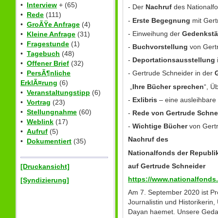
•
Interview
+ (65)
- Der
Nachruf
des Nationalfo
•
Rede
(111)
-
Erste Begegnung
mit Gert
•
GroÃŸe Anfrage
(4)
- Einweihung der
Gedenkstät
•
Kleine Anfrage
(31)
•
Fragestunde
(1)
-
Buchvorstellung
von Gertr
•
Tagebuch
(48)
-
Deportationsausstellung
•
Offener Brief
(32)
•
PersÃ¶nliche
- Gertrude Schneider in der
G
ErklÃ¤rung
(6)
„
Ihre Bücher sprechen
“, Ü
•
Veranstaltungstipp
(6)
-
Exlibris
– eine ausleihbare
•
Vortrag
(23)
•
Stellungnahme
(60)
-
Rede von Gertrude Schnei
•
Weblink
(17)
-
Wichtige Bücher
von Gert
•
Aufruf
(5)
Nachruf des
•
Dokumentiert
(35)
Nationalfonds der Republik
auf Gertrude Schneider
[Druckansicht]
https://www.nationalfonds
[Syndizierung]
Am 7. September 2020 ist Pro
Journalistin und Historikeri
Dayan haemet. Unsere Gedank