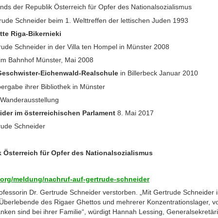
nds der Republik Österreich für Opfer des Nationalsozialismus
rude Schneider beim 1. Welttreffen der lettischen Juden 1993
te Riga-Bikernieki
ude Schneider in der Villa ten Hompel in Münster 2008
im Bahnhof Münster, Mai 2008
eschwister-Eichenwald-Realschule
in Billerbeck Januar 2010
bergabe ihrer Bibliothek in Münster
 Wanderausstellung
der im österreichischen Parlament
8. Mai 2017
rude Schneider
 Österreich für Opfer des Nationalsozialismus
.org/meldung/nachruf-auf-gertrude-schneider
fessorin Dr. Gertrude Schneider verstorben. „Mit Gertrude Schneider i
n, Überlebende des Rigaer Ghettos und mehrerer Konzentrationslager,
en sind bei ihrer Familie“, würdigt Hannah Lessing, Generalsekretäri