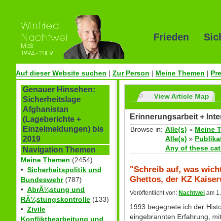
Frieden Sic
Auf dieser Website suchen
|
Zur Person
|
Meine Themen
|
Pr
Genauer Hinsehen:
View Article Map
Sicherheitslage
Afghanistan
Erinnerungsarbeit + Inte
(Lageberichte +
Einzelmeldungen) bis
Browse in:
Alle(s)
»
Meine 
Alle(s)
»
Publika
2019
Any of these ca
Navigation Themen
Meine Themen
(2454)
"Schreib auf, was wich
•
Sicherheitspolitik und
Ghettos, der KZ Kaiserw
Bundeswehr
(787)
•
AbrÃ¼stung und
Veröffentlicht von:
Nachtwei
am 1.
RÃ¼stungskontrolle
(133)
1993 begegnete ich der Histo
•
Zivile
eingebrannten Erfahrung, mit
Konfliktbearbeitung und