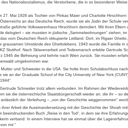
r des Nationalsozialismus, die Verstorbene, die in so besonderer Weis
27. Mai 1928 als Tochter von Pinkas Maier und Charlotte Hirschhorn 
sterreichs an das Deutsche Reich, wurde sie als Jüdin der Schule ver
straße geführte Volkswarenhaus Hirschhorn demoliert. Mit ihren Eltern 
de delogiert – sie mussten in jüdische „Sammelwohnungen“ ziehen; im
in das vom Deutschen Reich okkupierte Lettland. Dort, im Rigaer Ghetto
ie grausamen Umstände des Ghettolebens. 1943 wurde die Familie in 
as KZ Stutthof. Nach Sklavenarbeit und Todesmarsch erlebte Gertrude 
z 1945 die Befreiung und kehrte nach Wien zurück. Sie mussten erfahr
uchenwald umgekommen war.
 Mutter und Schwester in die USA. Sie holte ihren Schulabschluss nach
 sie an der Graduate School of the City University of New York (CUNY)
1944“.
b Gertrude Schneider trotz allem verbunden. Im Rahmen der Wiederein
m sie die österreichische Staatsbürgerschaft wieder an, die ihr – so 
 anlässlich der Verleihung – „von der Geschichte weggenommen“ word
n ihrer Arbeit die Auseinandersetzung mit der Geschichte der Shoah mi
em beeindruckenden Buch „Reise in den Tod“, in dem sie ihre Erfahrunge
ikerin verband. In einem Interview hat sie einmal über die Lagererfahru
 von mir.“