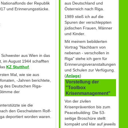
aus Deutschland und
 Nationalfonds der Republik
Österreich nach Riga.
2017 und Erinnerungsstücke.
1989 stieß ich auf die
Spuren der verschleppten
t
jüdischen Frauen, Männer
und Kinder.
Mit meinem bebilderten
Vortrag "Nachbarn von
nebenan - verschollen in
n Schwester aus Wien in das
Riga" stehe ich gern für
, im August 1944 schafften
Erinnerungsveranstaltungen
 das
KZ Stutthof
.
und Schulen zur Verfügung.
rsten Mal, wie sie aus
(
Anlage
)
Monaten, -Jahren berichtete,
Vorstellung der
ung des Deutschen Riga-
"Toolbox
 Stimme der
Krisenmanagement"
Von der zivilen
terstützte sie die
Krisenprävention bis zum
 nach den Geschwistern Rolf-
Peacebuilding: Die 53-
ga deportiert worden waren.
seitige Broschüre stellt
kompakt und klar auf jeweils