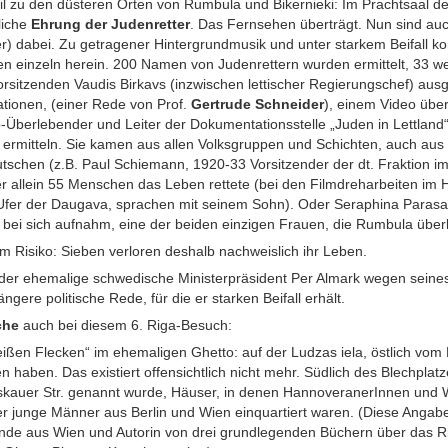
l zu den düsteren Orten von Rumbula und Bikernieki: Im Prachtsaal de
liche
Ehrung der Judenretter
. Das Fernsehen überträgt. Nun sind auc
er) dabei. Zu getragener Hintergrundmusik und unter starkem Beifall k
gen einzeln herein. 200 Namen von Judenrettern wurden ermittelt, 33 
orsitzenden Vaudis Birkavs (inzwischen lettischer Regierungschef) aus
tionen, (einer Rede von Prof.
Gertrude Schneider
), einem Video über
Überlebender und Leiter der Dokumentationsstelle „Juden in Lettland“,
 ermitteln. Sie kamen aus allen Volksgruppen und Schichten, auch aus 
utschen (z.B. Paul Schiemann, 1920-33 Vorsitzender der dt. Fraktion im
r allein 55 Menschen das Leben rettete (bei den Filmdreharbeiten im 
fer der Daugava, sprachen mit seinem Sohn). Oder Seraphina Parasa,
e bei sich aufnahm, eine der beiden einzigen Frauen, die Rumbula überl
m Risiko: Sieben verloren deshalb nachweislich ihr Leben.
h der ehemalige schwedische Ministerpräsident Per Almark wegen sein
ängere politische Rede, für die er starken Beifall erhält.
che
auch bei diesem 6. Riga-Besuch:
ißen Flecken“ im ehemaligen Ghetto: auf der Ludzas iela, östlich vom
aben. Das existiert offensichtlich nicht mehr. Südlich des Blechplatze
skauer Str. genannt wurde, Häuser, in denen HannoveranerInnen und W
er junge Männer aus Berlin und Wien einquartiert waren. (Diese Angabe
nde aus Wien und Autorin von drei grundlegenden Büchern über das Ri