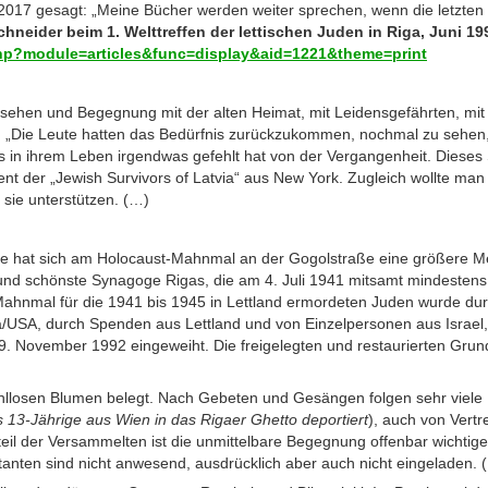
2017 gesagt: „Meine Bücher werden weiter sprechen, wenn die letzte
neider beim 1. Welttreffen der lettischen Juden in Riga, Juni 19
php?module=articles&func=display&aid=1221&theme=print
rsehen und Begegnung mit der alten Heimat, mit Leidensgefährten, mi
 „Die Leute hatten das Bedürfnis zurückzukommen, nochmal zu sehen,
ss in ihrem Leben irgendwas gefehlt hat von der Vergangenheit. Dieses 
ent der „Jewish Survivors of Latvia“ aus New York. Zugleich wollte man
ie unterstützen. (…)
e hat sich am Holocaust-Mahnmal an der Gogolstraße eine größere
e und schönste Synagoge Rigas, die am 4. Juli 1941 mitsamt mindeste
ahnmal für die 1941 bis 1945 in Lettland ermordeten Juden wurde du
via/USA, durch Spenden aus Lettland und von Einzelpersonen aus Israe
. November 1992 eingeweiht. Die freigelegten und restaurierten Gru
hllosen Blumen belegt. Nach Gebeten und Gesängen folgen sehr viele 
ls 13-Jährige aus Wien in das Rigaer Ghetto deportiert
), auch von Vertr
eil der Versammelten ist die unmittelbare Begegnung offenbar wichtige
entanten sind nicht anwesend, ausdrücklich aber auch nicht eingeladen. 