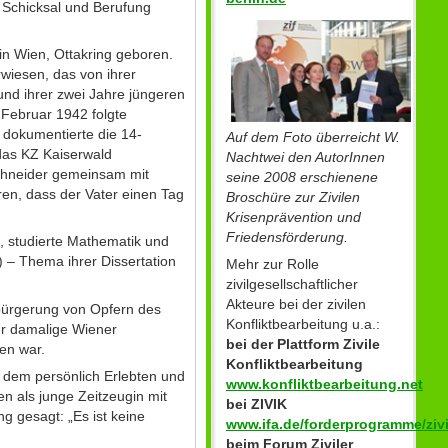
e Schicksal und Berufung
in Wien, Ottakring geboren.
wiesen, das von ihrer
und ihrer zwei Jahre jüngeren
 Februar 1942 folgte
, dokumentierte die 14-
Auf dem Foto überreicht W.
das KZ Kaiserwald
Nachtwei den AutorInnen
Schneider gemeinsam mit
seine 2008 erschienene
en, dass der Vater einen Tag
Broschüre zur Zivilen
Krisenprävention und
Friedensförderung.
, studierte Mathematik und
 – Thema ihrer Dissertation
Mehr zur Rolle
zivilgesellschaftlicher
Akteure bei der zivilen
bürgerung von Opfern des
Konfliktbearbeitung u.a.:
der damalige Wiener
bei der Plattform Zivile
en war.
Konfliktbearbeitung
t dem persönlich Erlebten und
www.konfliktbearbeitung.net
n als junge Zeitzeugin mit
bei ZIVIK
ng gesagt: „Es ist keine
www.ifa.de/forderprogramme/zivi
beim Forum Ziviler