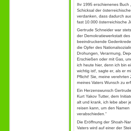
Ihr 1995 erschienenes Buch 
Schicksal der österreichische
verdanken, dass dadurch auc
fast 10.000 österreichische 
Gertrude Schneider war stets
der Demokratiewerkstatt des 
beeindruckende Gedenkrede 
die Opfer des Nationalsoziali
Drohungen, Verarmung, Deporti
Erschießen oder mit Gas, und
ich heute hier, denn ich bin
wichtig ist!, sagte er, als 
Pflicht! Sie, meine verehrten
meines Vaters Wunsch zu erf
Ein Herzenswunsch Gertrude S
Kurt Yakov Tutter, dem Initi
alt und krank, ich lebe aber 
reisen kann, um den Namen 
verabschieden.“
Die Eröffnung der Shoah-Na
Vaters wird auf einer der Ste