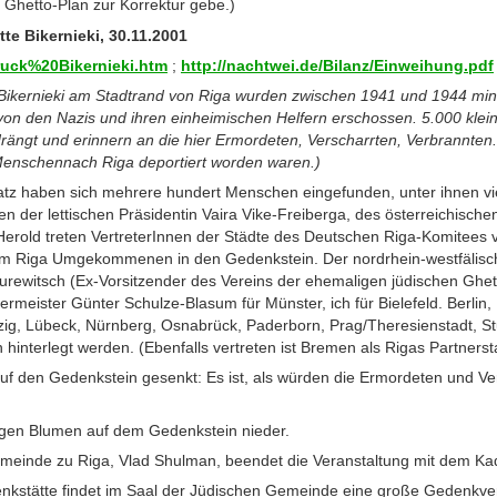
 Ghetto-Plan zur Korrektur gebe.)
e Bikernieki, 30.11.2001
druck%20Bikernieki.htm
;
http://nachtwei.de/Bilanz/Einweihung.pdf
 Bikernieki am Stadtrand von Riga wurden zwischen 1941 und 1944 mi
 von den Nazis und ihren einheimischen Helfern erschossen. 5.000 klein
drängt und erinnern an die hier Ermordeten, Verscharrten, Verbrannten.
Menschennach Riga deportiert worden waren.)
tz haben sich mehrere hundert Menschen eingefunden, unter ihnen vi
 der lettischen Präsidentin Vaira Vike-Freiberga, des österreichischen 
erold treten VertreterInnen der Städte des Deutschen Riga-Komitees v
m Riga Umgekommenen in den Gedenkstein. Der nordrhein-westfälisch
 Gurewitsch (Ex-Vorsitzender des Vereins der ehemaligen jüdischen Ghet
ermeister Günter Schulze-Blasum für Münster, ich für Bielefeld. Berlin,
zig, Lübeck, Nürnberg, Osnabrück, Paderborn, Prag/Theresienstadt, Stu
n hinterlegt werden. (Ebenfalls vertreten ist Bremen als Rigas Partnerst
uf den Gedenkstein gesenkt: Es ist, als würden die Ermordeten und Ve
egen Blumen auf dem Gedenkstein nieder.
meinde zu Riga, Vlad Shulman, beendet die Veranstaltung mit dem Ka
nkstätte findet im Saal der Jüdischen Gemeinde eine große
Gedenkver