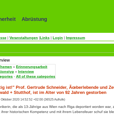
herheit Abrüstung
esse
|
Veranstaltungen
|
Links
|
Login
|
Impressum
rview
Themen
»
Erinnerungsarbeit
tionstyp
»
Interview
tegories
-
All of these categories
tig ist!" Prof. Gertrude Schneider, Ãœberlebende und Ze
ald + Stutthof, ist im Alter von 92 Jahren gestorben
 Oktober 2020 14:52:52 +02:00 (36525 Aufrufe)
rikerin, die als 13-Jährige aus Wien nach Riga deportiert worden war, z
 ihrer historischen Kompetenz und mit ihrem Lebensfeuer schuf sie bl