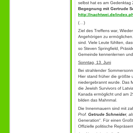
selbst hat es am Gedenktag 
Begegnung mit Gertrude Sch
http://nachtwei.de/index.
(…)
Ziel des Treffens war, Wiede
Angehörigen zu ermöglichen.
sind. Viele Leute fühlten, da
so Steven Springfield, Präsid
Gemeinde kennenlernen und s
Sonntag, 13. Juni
Bei strahlender Sommersonn
Hier stand früher die größt
niedergebrannt wurde. Das M
die Jewish Survivors of Lat
Kanada ermöglicht und am 29
bilden das Mahnmal.
Die Innenmauern sind mit za
Prof.
Getrude Schneider
, a
Generation“. Für einen Großt
Offizielle politische Repräs