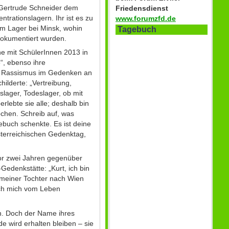
 Gertrude Schneider dem
Friedensdienst
trationslagern. Ihr ist es zu
www.forumzfd.de
m Lager bei Minsk, wohin
Tagebuch
dokumentiert wurden.
he mit SchülerInnen 2013 in
“, ebenso ihre
d Rassismus im Gedenken an
hilderte: „Vertreibung,
slager, Todeslager, ob mit
lebte sie alle; deshalb bin
ochen. Schreib auf, was
ebuch schenkte. Es ist deine
österreichischen Gedenktag,
vor zwei Jahren gegenüber
edenkstätte: „Kurt, ich bin
t meiner Tochter nach Wien
ch mich vom Leben
n. Doch der Name ihres
e wird erhalten bleiben – sie