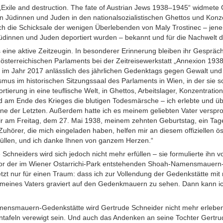
„Exile and destruction. The fate of Austrian Jews 1938–1945“ widmete
n Jüdinnen und Juden in den nationalsozialistischen Ghettos und Konzen
h die Schicksale der wenigen Überlebenden von Maly Trostinec – jene
Jüdinnen und Juden deportiert wurden – bekannt und für die Nachwelt 
 eine aktive Zeitzeugin. In besonderer Erinnerung bleiben ihr Gespräc
österreichischen Parlaments bei der Zeitreisewerkstatt „Annexion 1938
im Jahr 2017 anlässlich des jährlichen Gedenktags gegen Gewalt un
smus im historischen Sitzungssaal des Parlaments in Wien, in der sie sc
erung in eine teuflische Welt, in Ghettos, Arbeitslager, Konzentration
 am Ende des Krieges die blutigen Todesmärsche – ich erlebte und über
 eine der Letzten. Außerdem hatte ich es meinem geliebten Vater verspr
er mir am Freitag, dem 27. Mai 1938, meinem zehnten Geburtstag, ein Tag
 Zuhörer, die mich eingeladen haben, helfen mir an diesem offiziellen 
üllen, und ich danke Ihnen von ganzem Herzen.“
chneiders wird sich jedoch nicht mehr erfüllen – sie formulierte ihn 
ator der im Wiener Ostarrichi-Park entstehenden Shoah-Namensmauern-G
jetzt nur für einen Traum: dass ich zur Vollendung der Gedenkstätte mi
meines Vaters graviert auf den Gedenkmauern zu sehen. Dann kann i
mensmauern-Gedenkstätte wird Gertrude Schneider nicht mehr erlebe
intafeln verewigt sein. Und auch das Andenken an seine Tochter Gertrud