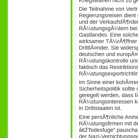
Kriegswaffen nicht zu 
Die Teilnahme von Vertr
Regierungsreisen dient
und der VerkaufsfÃ¶rde
RÃ¼stungsgÃ¼tern bei 
Gastlandes. Eine solche 
wirksamer TÃ¼rÃ¶ffner
DrittlÃ¤nder. Sie widers
deutschen und europÃ¤i
RÃ¼stungskontrolle und
faktisch das Restriktion
RÃ¼stungsexportrichtlin
Im Sinne einer kohÃ¤re
Sicherheitspolitik sollt
geregelt werden, dass f
RÃ¼stungsinteressen k
in Drittstaaten ist.
Eine persÃ¶nliche Anme
RÃ¼stungsfirmen mit de
â€žTodesfuge" pauschal
der Nazi-Vernichtungspoli