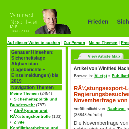
Frieden Sich
Auf dieser Website suchen
|
Zur Person
|
Meine Themen
|
Pre
Genauer Hinsehen:
View Article Map
Sicherheitslage
Afghanistan
Artikel von Winfried Nach
(Lageberichte +
Einzelmeldungen) bis
Browse in:
Alle(s)
»
Publikat
2019
RÃ¼stungsexport-L
Navigation Themen
Regierungsbesuchen
Meine Themen
(2454)
•
Sicherheitspolitik und
Novemberfrage von 
Bundeswehr
(787)
Veröffentlicht von:
Nachtwei
a
•
AbrÃ¼stung und
(35848 Aufrufe)
RÃ¼stungskontrolle
(133)
•
Zivile
Die Novemberfrage von 
Konfliktbearbeitung und
richtet sich auf die Tei