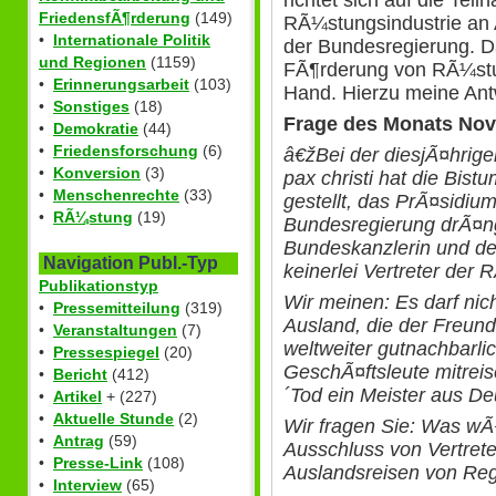
FriedensfÃ¶rderung
(149)
RÃ¼stungsindustrie an 
•
Internationale Politik
der Bundesregierung. Da
und Regionen
(1159)
FÃ¶rderung von RÃ¼stung
•
Erinnerungsarbeit
(103)
Hand. Hierzu meine Ant
•
Sonstiges
(18)
Frage des Monats No
•
Demokratie
(44)
•
Friedensforschung
(6)
â€žBei der diesjÃ¤hrig
•
Konversion
(3)
pax christi hat die Bis
•
Menschenrechte
(33)
gestellt, das PrÃ¤sidi
•
RÃ¼stung
(19)
Bundesregierung drÃ¤n
Bundeskanzlerin und de
Navigation Publ.-Typ
keinerlei Vertreter der
Publikationstyp
Wir meinen: Es darf nic
•
Pressemitteilung
(319)
Ausland, die der Freun
•
Veranstaltungen
(7)
weltweiter gutnachbarli
•
Pressespiegel
(20)
GeschÃ¤ftsleute mitreis
•
Bericht
(412)
´Tod ein Meister aus Deu
•
Artikel
+ (227)
•
Aktuelle Stunde
(2)
Wir fragen Sie: Was wÃ
•
Antrag
(59)
Ausschluss von Vertret
•
Presse-Link
(108)
Auslandsreisen von Reg
•
Interview
(65)