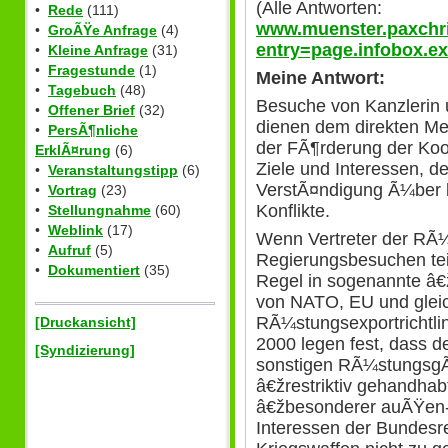
(Alle Antworten:
•
Rede
(111)
www.muenster.paxchri
•
GroÃŸe Anfrage
(4)
entry=page.infobox.ex
•
Kleine Anfrage
(31)
•
Fragestunde
(1)
Meine Antwort:
•
Tagebuch
(48)
Besuche von Kanzlerin 
•
Offener Brief
(32)
dienen dem direkten Me
•
PersÃ¶nliche
der FÃ¶rderung der Ko
ErklÃ¤rung
(6)
Ziele und Interessen, d
•
Veranstaltungstipp
(6)
VerstÃ¤ndigung Ã¼ber k
•
Vortrag
(23)
Konflikte.
•
Stellungnahme
(60)
•
Weblink
(17)
Wenn Vertreter der RÃ¼
•
Aufruf
(5)
Regierungsbesuchen tei
•
Dokumentiert
(35)
Regel in sogenannte â€
von NATO, EU und gleic
RÃ¼stungsexportrichtli
[Druckansicht]
2000 legen fest, dass d
[Syndizierung]
sonstigen RÃ¼stungsgÃ
â€žrestriktiv gehandhabt
â€žbesonderer auÃŸen- 
Interessen der Bundesre