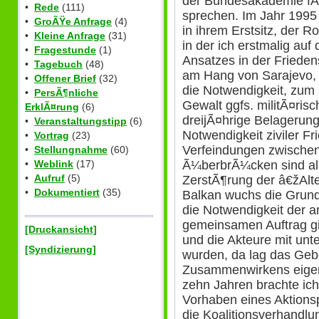
der Bundesakademie fÃ¼r
•
Rede
(111)
sprechen. Im Jahr 1995
•
GroÃŸe Anfrage
(4)
in ihrem Erstsitz, der R
•
Kleine Anfrage
(31)
in der ich erstmalig auf
•
Fragestunde
(1)
Ansatzes in der Friedens
•
Tagebuch
(48)
am Hang von Sarajevo, 
•
Offener Brief
(32)
die Notwendigkeit, zum 
•
PersÃ¶nliche
Gewalt ggfs. militÃ¤ris
ErklÃ¤rung
(6)
dreijÃ¤hrige Belagerung
•
Veranstaltungstipp
(6)
Notwendigkeit ziviler F
•
Vortrag
(23)
Verfeindungen zwische
•
Stellungnahme
(60)
Ã¼berbrÃ¼cken sind als
•
Weblink
(17)
•
Aufruf
(5)
ZerstÃ¶rung der â€žAlt
•
Dokumentiert
(35)
Balkan wuchs die Grunde
die Notwendigkeit der 
gemeinsamen Auftrag gi
[Druckansicht]
und die Akteure mit unte
[Syndizierung]
wurden, da lag das Geb
Zusammenwirkens eigent
zehn Jahren brachte ic
Vorhaben eines Aktionsp
die Koalitionsverhandlu