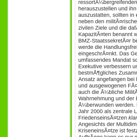
ressortÃ¼bergreifenden
herauszustellen und ih
auszustatten, sollten 
neben den militÃ¤rische
zivilen Ziele und die da
KapazitÃ¤ten benannt 
BMZ-StaatssekretÃ¤r b
werde die Handlungsfrei
eingeschrÃ¤nkt. Das Gege
umfassendes Mandat sol
Exekutive verbessern u
bestmÃ¶gliches Zusamme
Ansatz angefangen bei 
und ausgewogenen FÃ¤h
auch die Ã¼bliche MilitÃ
Wahrnehmung und der 
Ã¼berwunden werden. D
Jahr 2000 als zentrale 
FriedenseinsÃ¤tzen
kla
Angesichts der Multidim
KriseneinsÃ¤tze ist fest
AuftrÃ¤ge kann es nur