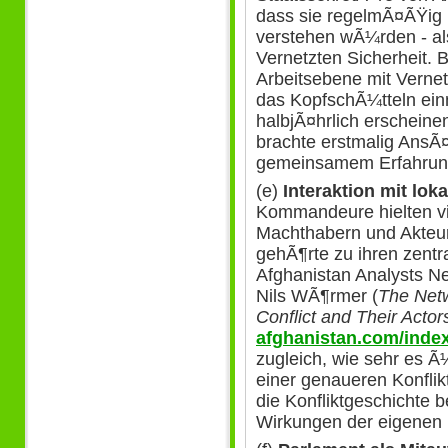
dass sie regelmÃ¤ÃŸig m
verstehen wÃ¼rden - als
Vernetzten Sicherheit. B
Arbeitsebene mit Vernetz
das KopfschÃ¼tteln ei
halbjÃ¤hrlich erscheine
brachte erstmalig Ans
gemeinsamem Erfahrun
(e)
Interaktion mit lok
Kommandeure hielten vie
Machthabern und Akteu
gehÃ¶rte zu ihren zentr
Afghanistan Analysts Ne
Nils WÃ¶rmer (
The Netw
Conflict and Their Actor
afghanistan.com/inde
zugleich, wie sehr es 
einer genaueren Konflik
die Konfliktgeschichte 
Wirkungen der eigenen