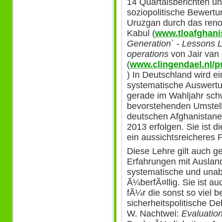
14 Quartalsberichten un
soziopolitische Bewert
Uruzgan durch das ren
Kabul (
www.tloafghani
Generation` - Lessons L
operations
von Jair van 
(
www.clingendael.nl/p
) In Deutschland wird e
systematische Auswertu
gerade im Wahljahr sch
bevorstehenden Umstell
deutschen Afghanistane
2013 erfolgen. Sie ist 
ein aussichtsreicheres
Diese Lehre gilt auch g
Erfahrungen mit Ausland
systematische und unab
Ã¼berfÃ¤llig. Sie ist a
fÃ¼r die sonst so viel 
sicherheitspolitische De
W. Nachtwei:
Evaluatio