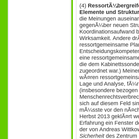
(4)
RessortÃ¼bergreif
Elemente und Struktu
die Meinungen auseinand
gegenÃ¼ber neuen Stru
Koordinationsaufwand b
Wirksamkeit. Andere dr
ressortgemeinsame Pla
Entscheidungskompetenz
eine ressortgemeinsame 
die dem Kabinettssonde
zugeordnet war.) Meine
wÃ¤ren ressortgemeinsa
Lage und Analyse, fÃ¼
(insbesondere bezogen 
Menschenrechtsverbrec
sich auf diesem Feld si
mÃ¼sste vor den nÃ¤ch
Herbst 2013 geklÃ¤rt we
Erfahrung ein Fenster de
der von Andreas Wittko
Sicherheit
des Zentrum I