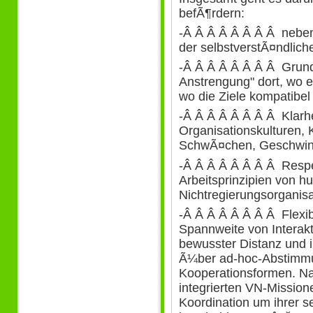
befÃ¶rdern:
-Â Â Â Â Â Â Â Â neben a
der selbstverstÃ¤ndlich
-Â Â Â Â Â Â Â Â Grun
Anstrengung" dort, wo 
wo die Ziele kompatibel 
-Â Â Â Â Â Â Â Â Klarhe
Organisationskulturen, 
SchwÃ¤chen, Geschwindi
-Â Â Â Â Â Â Â Â Resp
Arbeitsprinzipien von 
Nichtregierungsorganisa
-Â Â Â Â Â Â Â Â Flexi
Spannweite von Interak
bewusster Distanz und 
Ã¼ber ad-hoc-Abstimmu
Kooperationsformen. Na
integrierten VN-Missio
Koordination um ihrer se