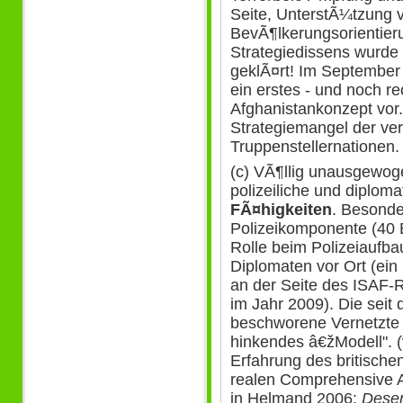
Seite, UnterstÃ¼tzung 
BevÃ¶lkerungsorientieru
Strategiedissens wurde 
geklÃ¤rt! Im September
ein erstes - und noch re
Afghanistankonzept vor.
Strategiemangel der ve
Truppenstellernationen.
(c) VÃ¶llig unausgewogen
polizeiliche und diplom
FÃ¤higkeiten
. Besonde
Polizeikomponente (40 
Rolle beim Polizeiaufba
Diplomaten vor Ort (ei
an der Seite des ISAF
im Jahr 2009). Die sei
beschworene Vernetzte S
hinkendes â€žModell". 
Erfahrung des britische
realen Comprehensive A
in Helmand 2006:
Deser