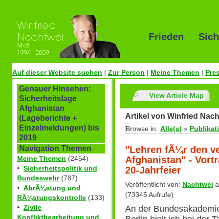
Frieden Sich
Auf dieser Website suchen
|
Zur Person
|
Meine Themen
|
Pre
Genauer Hinsehen:
View Article Map
Sicherheitslage
Afghanistan
Artikel von Winfried Nach
(Lageberichte +
Einzelmeldungen) bis
Browse in:
Alle(s)
»
Publikat
2019
"Lehren fÃ¼r den ve
Navigation Themen
Afghanistan" - Vort
Meine Themen
(2454)
•
Sicherheitspolitik und
20-Jahrfeier
Bundeswehr
(787)
Veröffentlicht von:
Nachtwei
a
•
AbrÃ¼stung und
(73345 Aufrufe)
RÃ¼stungskontrolle
(133)
•
Zivile
An der Bundesakademie 
Konfliktbearbeitung und
Berlin hielt ich bei der