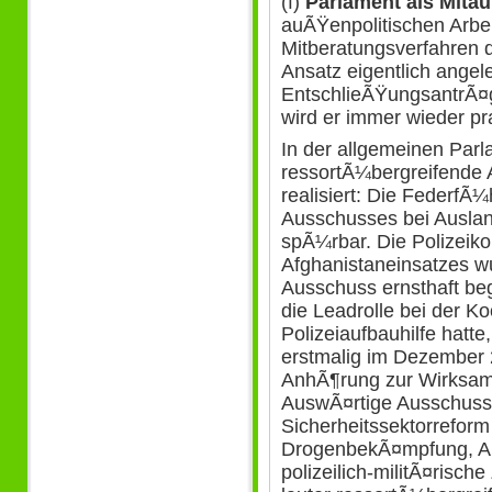
(f)
Parlament als Mitau
auÃŸenpolitischen Arbe
Mitberatungsverfahren 
Ansatz eigentlich angele
EntschlieÃŸungsantrÃ¤
wird er immer wieder pra
In der allgemeinen Parl
ressortÃ¼bergreifende 
realisiert: Die FederfÃ
Ausschusses bei Ausland
spÃ¼rbar. Die Polizeik
Afghanistaneinsatzes 
Ausschuss ernsthaft beg
die Leadrolle bei der Ko
Polizeiaufbauhilfe hatte
erstmalig im Dezember 
AnhÃ¶rung zur Wirksamk
AuswÃ¤rtige Ausschuss
Sicherheitssektorreform
DrogenbekÃ¤mpfung, Au
polizeilich-militÃ¤risch