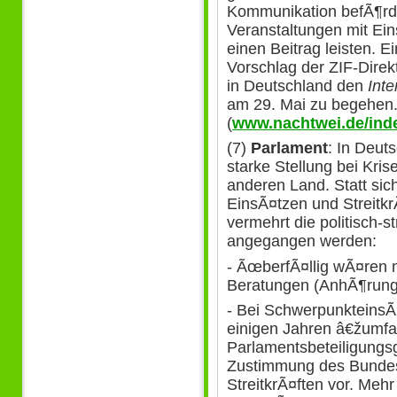
Kommunikation befÃ¶rde
Veranstaltungen mit Ei
einen Beitrag leisten. E
Vorschlag der ZIF-Direk
in Deutschland den
Int
am 29. Mai zu begehen
(
www.nachtwei.de/inde
(7)
Parlament
: In Deut
starke Stellung bei Kri
anderen Land. Statt sich
EinsÃ¤tzen und StreitkrÃ
vermehrt die politisch-
angegangen werden:
- ÃœberfÃ¤llig wÃ¤ren
Beratungen (AnhÃ¶runge
- Bei SchwerpunkteinsÃ
einigen Jahren â€žumf
Parlamentsbeteiligungsge
Zustimmung des Bundes
StreitkrÃ¤ften vor. Me