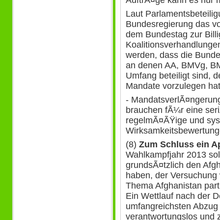
Laut Parlamentsbeteilig
Bundesregierung das vo
dem Bundestag zur Billi
Koalitionsverhandlungen
werden, dass die Bunde
an denen AA, BMVg, B
Umfang beteiligt sind,
Mandate vorzulegen hat
- MandatsverlÃ¤ngerun
brauchen fÃ¼r eine ser
regelmÃ¤ÃŸige und sys
Wirksamkeitsbewertung
(8)
Zum Schluss ein A
Wahlkampfjahr 2013 sollt
grundsÃ¤tzlich den Afgh
haben, der Versuchung 
Thema Afghanistan partei
Ein Wettlauf nach der D
umfangreichsten Abzug
verantwortungslos und z