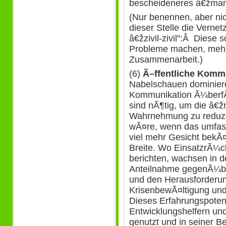
bescheideneres â€žmanag
(Nur benennen, aber ni
dieser Stelle die Verne
â€žzivil-zivil":Â Diese s
Probleme machen, mehr a
Zusammenarbeit.)
(6)
Ã–ffentliche Komm
Nabelschauen dominiere
Kommunikation Ã¼berfÃ
sind nÃ¶tig, um die â€žn
Wahrnehmung zu reduzie
wÃ¤re, wenn das umfa
viel mehr Gesicht bekÃ
Breite. Wo EinsatzrÃ¼c
berichten, wachsen in d
Anteilnahme gegenÃ¼be
und den Herausforderun
KrisenbewÃ¤ltigung und
Dieses Erfahrungspoten
Entwicklungshelfern un
genutzt und in seiner Be