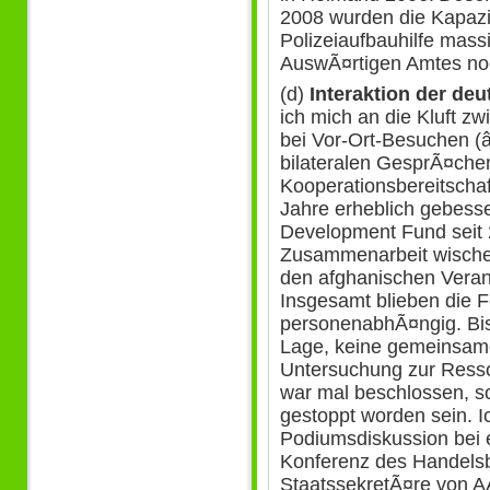
2008 wurden die Kapazi
Polizeiaufbauhilfe massi
AuswÃ¤rtigen Amtes no
(d)
Interaktion der de
ich mich an die Kluft zw
bei Vor-Ort-Besuchen (â
bilateralen GesprÃ¤chen 
Kooperationsbereitschaf
Jahre erheblich gebesse
Development Fund seit 2
Zusammenarbeit wische
den afghanischen Verant
Insgesamt blieben die Fo
personenabhÃ¤ngig. Bis
Lage, keine gemeinsam
Untersuchung zur Ress
war mal beschlossen, s
gestoppt worden sein. I
Podiumsdiskussion bei e
Konferenz des Handelsb
StaatssekretÃ¤re von A