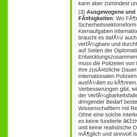
kann aber zumindest un
(3)
Ausgewogene und 
FÃ¤higkeiten
: Wo FÃ¶r
Sicherheitssektorreform
Kernaufgaben internati
braucht es dafÃ¼r auch
verfÃ¼gbare und durchh
auf Seiten der Diplomati
Entwicklungszusammenarb
muss die Polizeien von
ihre zusÃ¤tzliche Daue
internationalen Polizeim
ausfÃ¼llen zu kÃ¶nnen.
Verbesserungen gibt, w
der VerfÃ¼gbarkeitsfall
dringender Bedarf best
Wissenschaftlern mit Re
Ohne eine solche interk
es keine fundierte â€žzi
und keine realistische 
mÃ¶glich und sinnvoll is