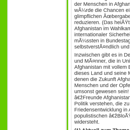
der Menschen in Afghani
wÃ¼rde die Chancen ein
glimpflichen Ãœbergabe
reduzieren. (Das heiÃŸt
Afghanistan im Wahlka
internationaler Sicherhe
mÃ¼ssten in Bundesta
selbstverstÃ¤ndlich und
Inzwischen gibt es in D
und MÃ¤nner, die in Uni
Afghanistan mit vollem 
dieses Land und seine 
denen die Zukunft Afghan
Menschen und der Opfer
umsonst gewesen sein! 
â€žFreunde Afghanistans
Politik verstehen, die z
Friedensentwicklung in
populistischen â€žBlo
widersteht.