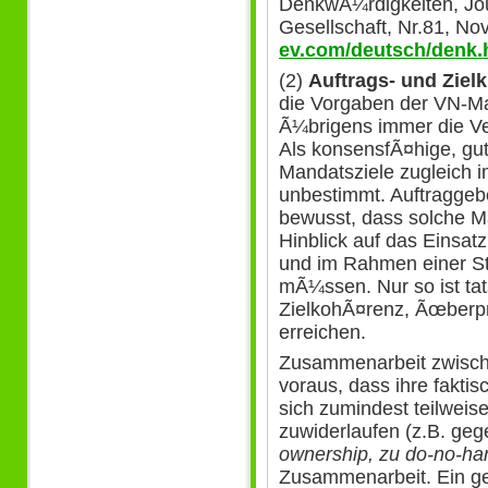
DenkwÃ¼rdigkeiten, Jour
Gesellschaft, Nr.81, N
ev.com/deutsch/denk.
(2)
Auftrags- und Zielk
die Vorgaben der VN-Ma
Ã¼brigens immer die Ve
Als konsensfÃ¤hige, gut
Mandatsziele zugleich i
unbestimmt. Auftraggebe
bewusst, dass solche M
Hinblick auf das Einsatz
und im Rahmen einer Str
mÃ¼ssen. Nur so ist tats
ZielkohÃ¤renz, Ãœberpr
erreichen.
Zusammenarbeit zwisch
voraus, dass ihre faktis
sich zumindest teilweis
zuwiderlaufen (z.B. ge
ownership, zu do-no-ha
Zusammenarbeit. Ein ge