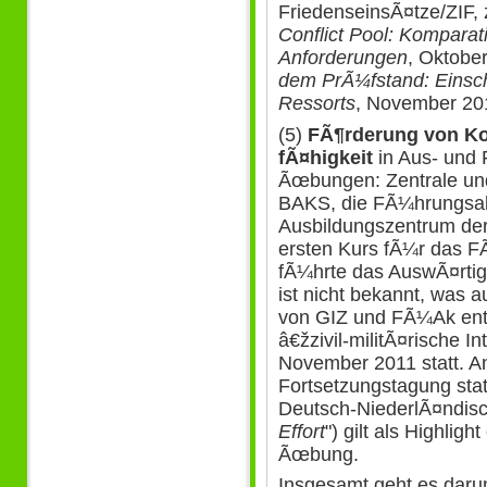
FriedenseinsÃ¤tze/ZIF, 
Conflict Pool: Komparati
Anforderungen
, Oktobe
dem PrÃ¼fstand: Einsc
Ressorts
, November 20
(5)
FÃ¶rderung von Koo
fÃ¤higkeit
in Aus- und 
Ãœbungen: Zentrale und
BAKS, die FÃ¼hrungsa
Ausbildungszentrum der
ersten Kurs fÃ¼r das 
fÃ¼hrte das AuswÃ¤rti
ist nicht bekannt, was 
von GIZ und FÃ¼Ak ent
â€žzivil-militÃ¤rische In
November 2011 statt. An
Fortsetzungstagung sta
Deutsch-NiederlÃ¤ndis
Effort
") gilt als Highlig
Ãœbung.
Insgesamt geht es daru