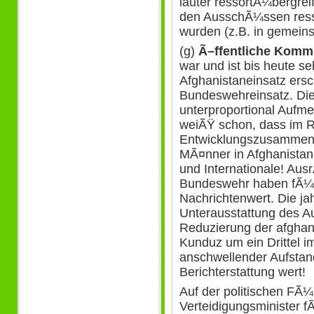
lauter ressortÃ¼bergrei
den AusschÃ¼ssen ress
wurden (z.B. in gemei
(g)
Ã–ffentliche Komm
war und ist bis heute seh
Afghanistaneinsatz ersc
Bundeswehreinsatz. Di
unterproportional Aufm
weiÃŸ schon, dass im 
Entwicklungszusammena
MÃ¤nner in Afghanistan
und Internationale! Au
Bundeswehr haben fÃ¼r 
Nachrichtenwert. Die ja
Unterausstattung des A
Reduzierung der afghani
Kunduz um ein Drittel i
anschwellender Aufstan
Berichterstattung wert!
Auf der politischen FÃ¼
Verteidigungsminister f