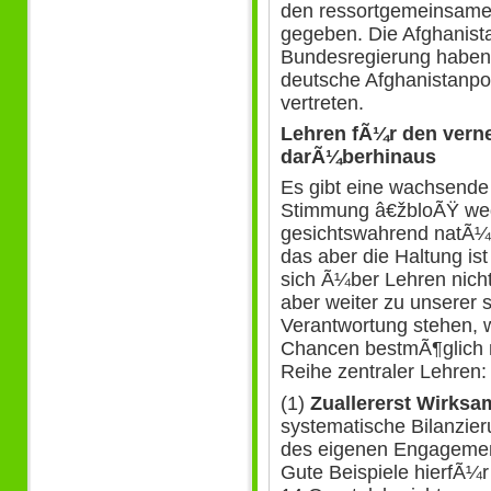
den ressortgemeinsamen
gegeben. Die Afghanist
Bundesregierung haben o
deutsche Afghanistanpoli
vertreten.
Lehren fÃ¼r den verne
darÃ¼berhinaus
Es gibt eine wachsende
Stimmung â€žbloÃŸ weg
gesichtswahrend natÃ¼rl
das aber die Haltung is
sich Ã¼ber Lehren nicht
aber weiter zu unserer s
Verantwortung stehen, 
Chancen bestmÃ¶glich n
Reihe zentraler Lehren:
(1)
Zuallererst Wirksa
systematische Bilanzie
des eigenen Engagemen
Gute Beispiele hierfÃ¼