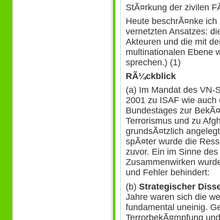
StÃ¤rkung der zivilen F
Heute beschrÃ¤nke ich 
vernetzten Ansatzes: di
Akteuren und die mit de
multinationalen Ebene 
sprechen.) (1)
RÃ¼ckblick
(a) Im Mandat des VN-S
2001 zu ISAF wie auch
Bundestages zur BekÃ¤m
Terrorismus und zu Afgh
grundsÃ¤tzlich angeleg
spÃ¤ter wurde die Ress
zuvor. Ein im Sinne des
Zusammenwirken wurde
und Fehler behindert:
(b)
Strategischer Diss
Jahre waren sich die w
fundamental uneinig. G
TerrorbekÃ¤mpfung und 