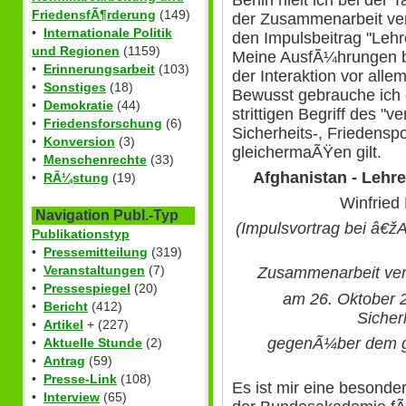
FriedensfÃ¶rderung
(149)
der Zusammenarbeit ver
•
Internationale Politik
den Impulsbeitrag "Leh
und Regionen
(1159)
Meine AusfÃ¼hrungen b
•
Erinnerungsarbeit
(103)
der Interaktion vor alle
•
Sonstiges
(18)
Bewusst gebrauche ich 
•
Demokratie
(44)
strittigen Begriff des "
•
Friedensforschung
(6)
Sicherheits-, Friedenspo
•
Konversion
(3)
gleichermaÃŸen gilt.
•
Menschenrechte
(33)
Afghanistan - Lehr
•
RÃ¼stung
(19)
Winfried
Navigation Publ.-Typ
(Impulsvortrag bei â€žA
Publikationstyp
•
Pressemitteilung
(319)
•
Veranstaltungen
(7)
Zusammenarbeit vers
•
Pressespiegel
(20)
am 26. Oktober
•
Bericht
(412)
Sicherh
•
Artikel
+ (227)
gegenÃ¼ber dem g
•
Aktuelle Stunde
(2)
•
Antrag
(59)
•
Presse-Link
(108)
Es ist mir eine besonde
•
Interview
(65)