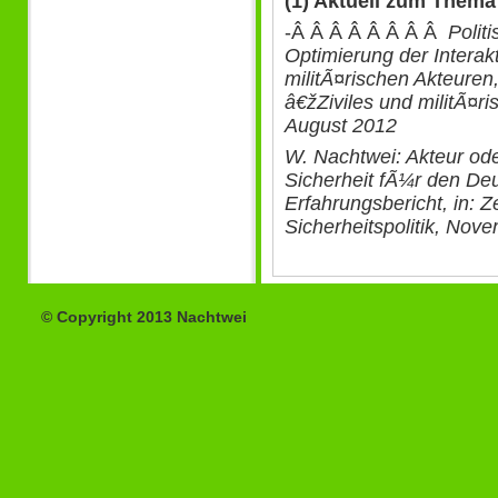
(1) Aktuell zum Thema
-Â Â Â Â Â Â Â Â
Polit
Optimierung der Interak
militÃ¤rischen Akteuren
â€žZiviles und militÃ¤r
August 2012
W. Nachtwei: Akteur od
Sicherheit fÃ¼r den De
Erfahrungsbericht, in: Z
Sicherheitspolitik, Nov
© Copyright 2013 Nachtwei