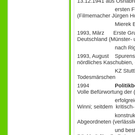
13.12.1941 aus Osnabr
ersten Film zu d
(Filmemacher Jürgen H
Mierek Bor
1993, März Erste Gru
Deutschland (Münster-
nach Rig
1993, August Spurensu
nördliches Kaschubien,
KZ Stutthof und
Todesmärschen
1994
Politik
Volle Befürwortung der (d
erfolgreichen) B
Winni; seitdem kritisch-
konstruktive Un
Abgeordneten (verlässli
und bestes Verhäl