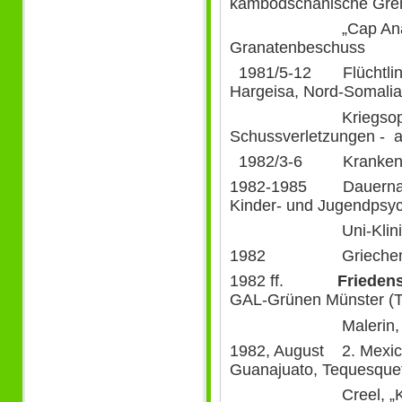
kambodschanische Gren
„Cap Anamur“), 
Granatenbeschuss
1981/5-12 Flüchtlings
Hargeisa, Nord-Somalia 
Kriegsopfer – 
Schussverletzungen - a
1982/3-6 Krankenhau
1982-1985 Dauernacht
Kinder- und Jugendpsych
Uni-Klinik M
1982 Griechenlandr
1982 ff.
Frieden
GAL-Grünen Münster (T
Malerin, I.-Korp
1982, August 2. Mexico
Guanajuato, Tequesque
Creel, „Kupfersc