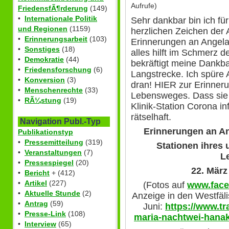
Aufrufe)
FriedensfÃ¶rderung
(149)
•
Internationale Politik
Sehr dankbar bin ich für
und Regionen
(1159)
herzlichen Zeichen der 
•
Erinnerungsarbeit
(103)
Erinnerungen an Angela
•
Sonstiges
(18)
alles hilft im Schmerz d
•
Demokratie
(44)
bekräftigt meine Dankb
•
Friedensforschung
(6)
Langstrecke. Ich spüre 
•
Konversion
(3)
dran! HIER zur Erinneru
•
Menschenrechte
(33)
Lebensweges. Dass sie a
•
RÃ¼stung
(19)
Klinik-Station Corona inf
rätselhaft.
Navigation Publ.-Typ
Erinnerungen an A
Publikationstyp
•
Pressemitteilung
(319)
Stationen ihres
•
Veranstaltungen
(7)
L
•
Pressespiegel
(20)
22. März
•
Bericht
+ (412)
•
Artikel
(227)
(Fotos auf
www.face
•
Aktuelle Stunde
(2)
Anzeige in den Westfäl
•
Antrag
(59)
Juni:
https://www.tr
•
Presse-Link
(108)
maria-nachtwei-hana
•
Interview
(65)