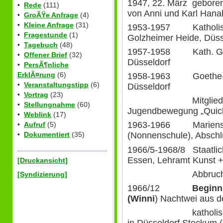
1947, 22. März geboren 
•
Rede
(111)
von Anni und Karl Hana
•
GroÃŸe Anfrage
(4)
•
Kleine Anfrage
(31)
1953-1957 Katholisc
•
Fragestunde
(1)
Golzheimer Heide, Düss
•
Tagebuch
(48)
1957-1958 Kath. Grund
•
Offener Brief
(32)
Düsseldorf
•
PersÃ¶nliche
ErklÃ¤rung
(6)
1958-1963 Goethe-Sch
•
Veranstaltungstipp
(6)
Düsseldorf
•
Vortrag
(23)
Mitglied in der
•
Stellungnahme
(60)
Jugendbewegung „Quic
•
Weblink
(17)
1963-1966 Marienschu
•
Aufruf
(5)
•
Dokumentiert
(35)
(Nonnenschule), Abschlu
1966/5-1968/8 Staatlic
Essen, Lehramt Kunst +
[Druckansicht]
Abbruch wegen
[Syndizierung]
1966/12
Beginn
(Winni
) Nachtwei aus d
katholischen Pfa