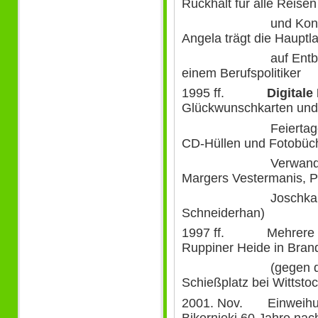
Rückhalt für alle Reisen
und Konfliktgebie
Angela trägt die Hauptla
auf Entbehrungen
einem Berufspolitiker
1995 ff.
Digitale
Glückwunschkarten und 
Feiertagen, Gebu
CD-Hüllen und Fotobüch
Verwandte, Freun
Margers Vestermanis, P
Joschka Fischer,
Schneiderhan)
1997 ff. Mehrere Pro
Ruppiner Heide in Bran
(gegen den gepl
Schießplatz bei Wittstoc
2001. Nov. Einweihun
Bikernieki 60 Jahre na