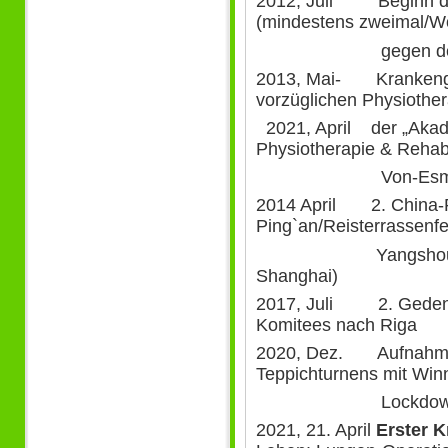
2012, Juli Beginn des
(mindestens zweimal/Woc
gegen den Alte
2013, Mai- Krankengy
vorzüglichen Physiother
2021, April der „Akade
Physiotherapie & Rehabil
Von-Esmarch-S
2014 April 2. China-R
Ping`an/Reisterrassenfe
Yangshou/Karstke
Shanghai)
2017, Juli 2. Gedenk
Komitees nach Riga
2020, Dez. Aufnahme 
Teppichturnens mit Win
Lockdowns für K
2021, 21. April
Erster 