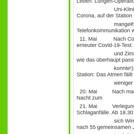
Leben: Lungen-Operatio
Uni-Klinik Münst
Corona, auf der Station
mangelhafte K
Telefonkommunikation w
11. Mai Nach Corona-
erneuter Covid-19-Test:
und Zimmernachba
wie das überhaupt pass
konnte!), Verleg
Station: Das Atmen fällt
weniger Kraft z
20. Mai Nach massive
Nacht zum
21. Mai Verlegung auf
Schlaganfälle. Ab 18.30
sich Winni im S
nach 55 gemeinsamen 