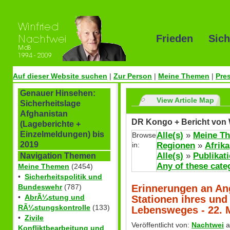
Frieden Sich
Auf dieser Website suchen
|
Zur Person
|
Meine Themen
|
Pre
Genauer Hinsehen:
View Article Map
Sicherheitslage
Afghanistan
DR Kongo + Bericht von 
(Lageberichte +
Einzelmeldungen) bis
Alle(s)
»
Meine T
Browse
2019
in:
Regionen
»
Afrika
Alle(s)
»
Publikat
Navigation Themen
Any of these cate
Meine Themen
(2454)
•
Sicherheitspolitik und
Erinnerungen an An
Bundeswehr
(787)
•
AbrÃ¼stung und
Stationen ihres un
RÃ¼stungskontrolle
(133)
Lebensweges - 22. M
•
Zivile
Veröffentlicht von:
Nachtwei
a
Konfliktbearbeitung und