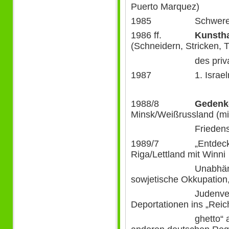
Puerto Marquez)
1985 Schwerer Ban
1986 ff.
Kunstha
(Schneidern, Stricken,
des privaten V
1987 1. Israelre
1988/8
Gedenk
Minsk/Weißrussland (mi
Friedens-AG 
1989/7 „Entdeckungs
Riga/Lettland mit Winni
Unabhängigkeit
sowjetische Okkupation
Judenvernichtung
Deportationen ins „Rei
ghetto“ aus dem 