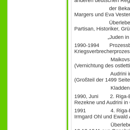
anderen deutschen Reg
der Bekanntschaf
Margers und Eva Vester
Überlebender de
Partisan, Historiker, 
„Juden in Lett
1990-1994 Prozessbe
Kriegsverbrecherprozes
Maikovskis am L
(Vernichtung des ostlet
Audrini im Januar
(Großteil der 1499 Seite
Kladden zu 205 S
1990, Juni 2. Riga-B
Rezekne und Audrini in 
1991 4. Riga-Besuc
Irmgard Ohl und Ewald 
Überlebende der