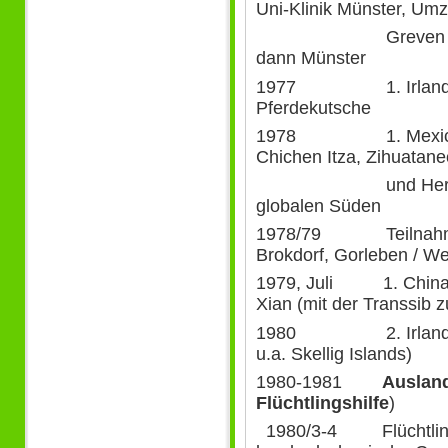
Uni-Klinik Münster, Um
Greven (erste W
dann Münster
1977 1. Irland-Re
Pferdekutsche
1978 1. Mexico-Rei
Chichen Itza, Zihuatanec
und Herzöffner fü
globalen Süden
1978/79 Teilnahme 
Brokdorf, Gorleben / W
1979, Juli 1. China-R
Xian (mit der Transsib z
1980 2. Irland-Rei
u.a. Skellig Islands)
1980-1981
Ausland
Flüchtlingshilfe
)
1980/3-4 Flüchtlings