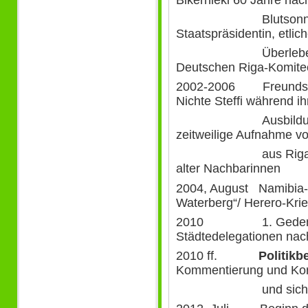
Blutsonntag“ mit
Staatspräsidentin, etli
Überlebenden, S
Deutschen Riga-Komite
2002-2006 Freundschaf
Nichte Steffi während ih
Ausbildung in Mü
zeitweilige Aufnahme v
aus Riga, Unterst
alter Nachbarinnen
2004, August Namibia-
Waterberg“/ Herero-Kri
2010 1. Gedenkreis
Städtedelegationen nac
2010 ff.
Politikb
Kommentierung und Korre
und sicherheitspo