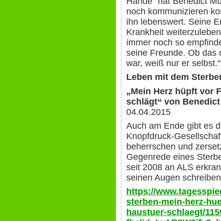
Hände“ hat Benedict Mül
noch kommunizieren kon
ihn lebenswert. Seine E
Krankheit weiterzuleben,
immer noch so empfinde
seine Freunde. Ob das d
war, weiß nur er selbst.“
Leben mit dem Sterbe
„Mein Herz hüpft vor 
schlägt“ von Benedict
04.04.2015
Auch am Ende gibt es d
Knopfdruck-Gesellschaft
beherrschen und zersetz
Gegenrede eines Sterben
seit 2008 an ALS erkran
seinen Augen schreiben. 
https://www.tagesspieg
sterben-mein-herz-hue
haustuer-schlaegt/11