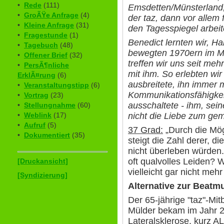
•
Rede
(111)
Emsdetten/Münsterland,
•
GroÃŸe Anfrage
(4)
der taz, dann vor allem
•
Kleine Anfrage
(31)
den Tagesspiegel arbeit
•
Fragestunde
(1)
Benedict lernten wir, Ha
•
Tagebuch
(48)
bewegten 1970ern im Mü
•
Offener Brief
(32)
treffen wir uns seit meh
•
PersÃ¶nliche
mit ihm. So erlebten wir
ErklÃ¤rung
(6)
ausbreitete, ihn immer 
•
Veranstaltungstipp
(6)
Kommunikationsfähigkeit
•
Vortrag
(23)
ausschaltete - ihm, sei
•
Stellungnahme
(60)
nicht die Liebe zum g
•
Weblink
(17)
•
Aufruf
(5)
37 Grad:
„Durch die Mög
•
Dokumentiert
(35)
steigt die Zahl derer, d
nicht überleben würden.
oft qualvolles Leiden? W
[Druckansicht]
vielleicht gar nicht me
[Syndizierung]
Alternative zur Beatm
Der 65-jährige "taz"-Mi
Mülder bekam im Jahr 
Lateralsklerose, kurz AL