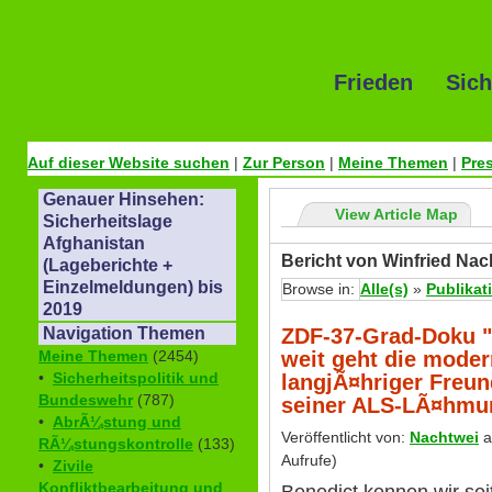
Frieden Sich
Auf dieser Website suchen
|
Zur Person
|
Meine Themen
|
Pre
Genauer Hinsehen:
View Article Map
Sicherheitslage
Afghanistan
Bericht von Winfried Nac
(Lageberichte +
Einzelmeldungen) bis
Browse in:
Alle(s)
»
Publikat
2019
ZDF-37-Grad-Doku "
Navigation Themen
weit geht die moder
Meine Themen
(2454)
•
Sicherheitspolitik und
langjÃ¤hriger Freun
Bundeswehr
(787)
seiner ALS-LÃ¤hmu
•
AbrÃ¼stung und
Veröffentlicht von:
Nachtwei
a
RÃ¼stungskontrolle
(133)
Aufrufe)
•
Zivile
Konfliktbearbeitung und
Benedict kennen wir se