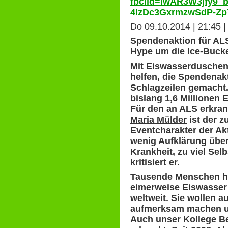
fbclid=IwAR3W3jfy9_
4lzDc3GxrmzwSdP-ZpT
Do 09.10.2014 | 21:45 |
Spendenaktion für AL
Hype um die Ice-Buck
Mit Eiswasserdusche
helfen, die Spendenak
Schlagzeilen gemacht. 
bislang 1,6 Millionen
Für den an ALS erkran
Maria Mülder
ist der 
Eventcharakter der Ak
wenig Aufklärung über
Krankheit, zu viel Sel
kritisiert er.
Tausende Menschen h
eimerweise Eiswasser 
weltweit. Sie wollen a
aufmerksam machen u
Auch unser Kollege Be