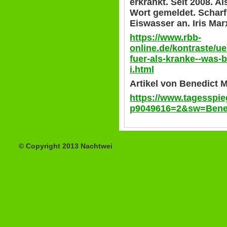
erkrankt. Seit 2008. Als
Wort gemeldet. Scharf 
Eiswasser an. Iris Mar
https://www.rbb-
online.de/kontraste/
fuer-als-kranke--was-
i.html
Artikel von Benedict 
https://www.tagesspie
p9049616=2&sw=Ben
© Copyright 2013 Nachtwei