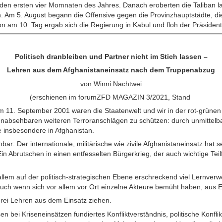
 in den ersten vier Momnaten des Jahres. Danach eroberten die Taliban
n. Am 5. August begann die Offensive gegen die Provinzhauptstädte, die
n am 10. Tag ergab sich die Regierung in Kabul und floh der Präsiden
Politisch dranbleiben und Partner nicht im Stich lassen –
Lehren aus dem Afghanistaneinsatz nach dem Truppenabzug
von Winni Nachtwei
(erschienen im forumZFD MAGAZIN 3/2021, Stand
 11. September 2001 waren die Staatenwelt und wir in der rot-grünen K
nabsehbaren weiteren Terroranschlägen zu schützen: durch unmittel
e insbesondere in Afghanistan.
bar: Der internationale, militärische wie zivile Afghanistaneinsatz hat 
 Ein Abrutschen in einen entfesselten Bürgerkrieg, der auch wichtige Tei
 allem auf der politisch-strategischen Ebene erschreckend viel Lernv
uch wenn sich vor allem vor Ort einzelne Akteure bemüht haben, aus E
 drei Lehren aus dem Einsatz ziehen.
 bei Kriseneinsätzen fundiertes Konfliktverständnis, politische Konfli