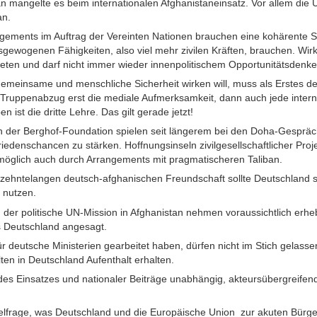
an mangelte es beim internationalen Afghanistaneinsatz. Vor allem die 
an.
ements im Auftrag der Vereinten Nationen brauchen eine kohärente Str
gewogenen Fähigkeiten, also viel mehr zivilen Kräften, brauchen. Wi
 treten und darf nicht immer wieder innenpolitischem Opportunitätsdenke
ür gemeinsame und menschliche Sicherheit wirken will, muss als Erstes 
 Truppenabzug erst die mediale Aufmerksamkeit, dann auch jede intern
n ist die dritte Lehre. Das gilt gerade jetzt!
 der Berghof-Foundation spielen seit längerem bei den Doha-Gespräch
 Friedenschancen zu stärken. Hoffnungsinseln zivilgesellschaftlicher Pr
öglich auch durch Arrangements mit pragmatischeren Taliban.
rzehntelangen deutsch-afghanischen Freundschaft sollte Deutschland
 nutzen.
er politische UN-Mission in Afghanistan nehmen voraussichtlich erhebli
s Deutschland angesagt.
ür deutsche Ministerien gearbeitet haben, dürfen nicht im Stich gelasse
lten in Deutschland Aufenthalt erhalten.
n des Einsatzes und nationaler Beiträge unabhängig, akteursübergreifend
selfrage, was Deutschland und die Europäische Union zur akuten Bürge