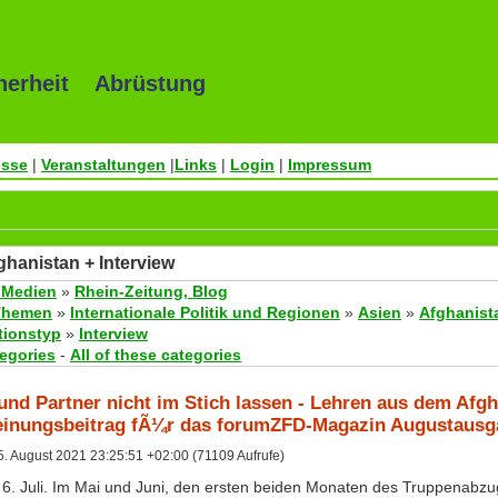
herheit Abrüstung
esse
|
Veranstaltungen
|
Links
|
Login
|
Impressum
ghanistan + Interview
 Medien
»
Rhein-Zeitung, Blog
Themen
»
Internationale Politik und Regionen
»
Asien
»
Afghanist
tionstyp
»
Interview
tegories
-
All of these categories
 und Partner nicht im Stich lassen - Lehren aus dem Afg
inungsbeitrag fÃ¼r das forumZFD-Magazin Augustausg
. August 2021 23:25:51 +02:00 (71109 Aufrufe)
 6. Juli. Im Mai und Juni, den ersten beiden Monaten des Truppenabzu