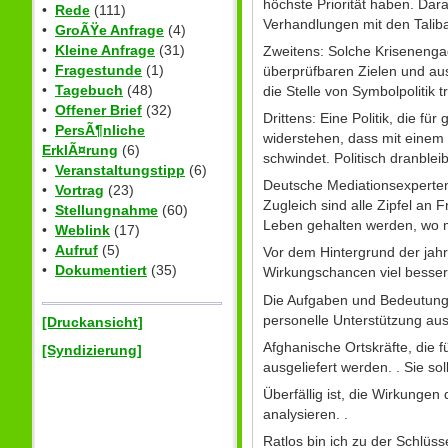
höchste Priorität haben. Dar
•
Rede
(111)
Verhandlungen mit den Talib
•
GroÃŸe Anfrage
(4)
•
Kleine Anfrage
(31)
Zweitens: Solche Krisenengag
•
Fragestunde
(1)
überprüfbaren Zielen und aus
•
Tagebuch
(48)
die Stelle von Symbolpolitik
•
Offener Brief
(32)
Drittens: Eine Politik, die f
•
PersÃ¶nliche
widerstehen, dass mit einem
ErklÃ¤rung
(6)
schwindet. Politisch dranbleibe
•
Veranstaltungstipp
(6)
Deutsche Mediationsexperten
•
Vortrag
(23)
Zugleich sind alle Zipfel an
•
Stellungnahme
(60)
Leben gehalten werden, wo m
•
Weblink
(17)
•
Aufruf
(5)
Vor dem Hintergrund der jah
•
Dokumentiert
(35)
Wirkungschancen viel besser
Die Aufgaben und Bedeutung d
personelle Unterstützung au
[Druckansicht]
Afghanische Ortskräfte, die f
[Syndizierung]
ausgeliefert werden. . Sie sol
Überfällig ist, die Wirkunge
analysieren. .
Ratlos bin ich zu der Schlüs