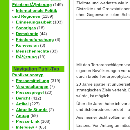
Ziviltote und -verletzte wie
FriedensfÃ¶rderung
(149)
Distzrikte und Grenzstatione
•
Internationale Politik
ohne Gegenwehr fielen. Scho
und Regionen
(1159)
•
Erinnerungsarbeit
(103)
•
Sonstiges
(18)
•
Demokratie
(44)
•
Friedensforschung
(6)
•
Konversion
(3)
•
Menschenrechte
(33)
•
RÃ¼stung
(19)
Mit den Terroranschlägen vom
Navigation Publ.-Typ
eigenen Bevölkerungen vor u
Publikationstyp
durch breite Terrorprophylax
•
Pressemitteilung
(319)
20 Jahre später ist unüberseh
•
Veranstaltungen
(7)
strategischen Ziele verfehlt.
•
Pressespiegel
(20)
würde, ist möglich.
•
Bericht
(412)
Über die Jahre habe ich vor
•
Artikel
(227)
und Schönrednerei erlebt – a
•
Aktuelle Stunde
(2)
•
Antrag
(59)
Aus meiner Sicht sollten wir
•
Presse-Link
(108)
Erstens: Von Anfang an müssen
•
Interview
+ (65)