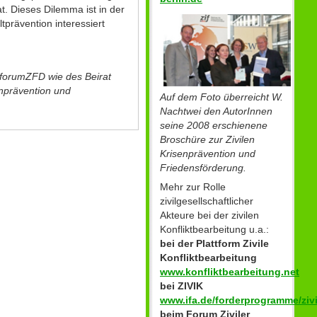
. Dieses Dilemma ist in der
tprävention interessiert
 forumZFD wie des Beirat
enprävention und
Auf dem Foto überreicht W.
Nachtwei den AutorInnen
seine 2008 erschienene
Broschüre zur Zivilen
Krisenprävention und
Friedensförderung.
Mehr zur Rolle
zivilgesellschaftlicher
Akteure bei der zivilen
Konfliktbearbeitung u.a.:
bei der Plattform Zivile
Konfliktbearbeitung
www.konfliktbearbeitung.net
bei ZIVIK
www.ifa.de/forderprogramme/zivi
beim Forum Ziviler