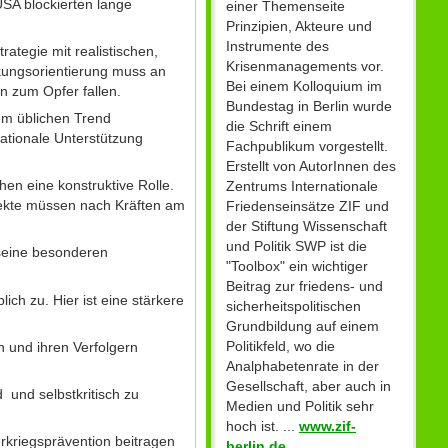
USA blockierten lange
einer Themenseite
Prinzipien, Akteure und
Instrumente des
ategie mit realistischen,
Krisenmanagements vor.
rkungsorientierung muss an
Bei einem Kolloquium im
n zum Opfer fallen.
Bundestag in Berlin wurde
dem üblichen Trend
die Schrift einem
ationale Unterstützung
Fachpublikum vorgestellt.
Erstellt von AutorInnen des
en eine konstruktive Rolle.
Zentrums Internationale
ojekte müssen nach Kräften am
Friedenseinsätze ZIF und
der Stiftung Wissenschaft
und Politik SWP ist die
 seine besonderen
"Toolbox" ein wichtiger
Beitrag zur friedens- und
ch zu. Hier ist eine stärkere
sicherheitspolitischen
Grundbildung auf einem
Politikfeld, wo die
n und ihren Verfolgern
Analphabetenrate in der
Gesellschaft, aber auch in
 und selbstkritisch zu
Medien und Politik sehr
hoch ist. ...
www.zif-
rkriegsprävention beitragen
berlin.de