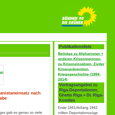
Publikationsliste
Beiträge zu Afghanistan +
anderen Krisenregionen,
zu Kriseneinsätzen, Ziviler
Krisenprävention,
an
Kriegsgeschichte (1994-
2014)
Vortragsangebot zu
Riga-Deportationen,
hanistaneinsatz nach
Ghetto Riga + Dt. Riga-
abe
Komitee
Ende 1941/Anfang 1942
ges gab es genau so viele
rollten Deportationszüge