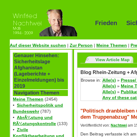
Frieden Sic
Auf dieser Website suchen
|
Zur Person
|
Meine Themen
|
Pr
Genauer Hinsehen:
View Article Map
Sicherheitslage
Afghanistan
Blog Rhein-Zeitung + Af
(Lageberichte +
Einzelmeldungen) bis
Browse in:
Alle(s)
»
Presse/
Alle(s)
»
Meine 
2019
Alle(s)
»
Publika
Navigation Themen
Any of these ca
Meine Themen
(2454)
•
Sicherheitspolitik und
"Politisch dranbleiben
Bundeswehr
(787)
dem Truppenabzug" Me
•
AbrÃ¼stung und
RÃ¼stungskontrolle
(133)
Veröffentlicht von:
Nachtwei
am 15
•
Zivile
Den Beitrag verfasste ich am
Konfliktbearbeitung und