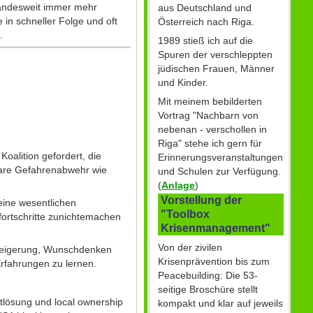
 landesweit immer mehr
aus Deutschland und
 in schneller Folge und oft
Österreich nach Riga.
t.
1989 stieß ich auf die
Spuren der verschleppten
jüdischen Frauen, Männer
und Kinder.
Mit meinem bebilderten
Vortrag "Nachbarn von
nebenan - verschollen in
Riga" stehe ich gern für
oalition gefordert, die
Erinnerungsveranstaltungen
bare Gefahrenabwehr wie
und Schulen zur Verfügung.
(
Anlage
)
Vorstellung der
seine wesentlichen
"Toolbox
lfortschritte zunichtemachen
Krisenmanagement"
Von der zivilen
erweigerung, Wunschdenken
Krisenprävention bis zum
rfahrungen zu lernen.
Peacebuilding: Die 53-
seitige Broschüre stellt
ktlösung und local ownership
kompakt und klar auf jeweils