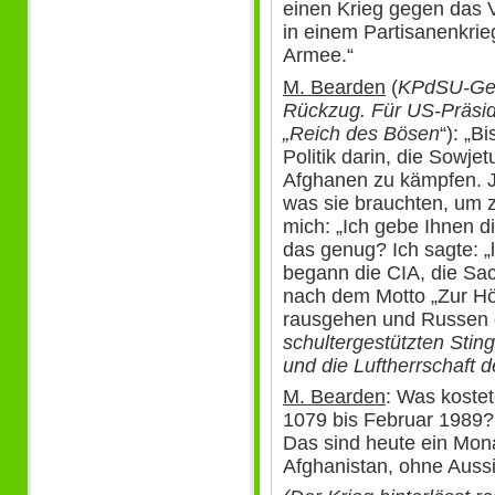
einen Krieg gegen das V
in einem Partisanenkrieg
Armee.“
M. Bearden
(
KPdSU-Gen
Rückzug. Für US-Präsi
„Reich des Bösen
“): „B
Politik darin, die Sowje
Afghanen zu kämpfen. Je
was sie brauchten, um 
mich: „Ich gebe Ihnen di
das genug? Ich sagte: „
begann die CIA, die Sac
nach dem Motto „Zur Höl
rausgehen und Russen e
schultergestützten Stin
und die Luftherrschaft 
M. Bearden
: Was koste
1079 bis Februar 1989? 
Das sind heute ein Mon
Afghanistan, ohne Aussic