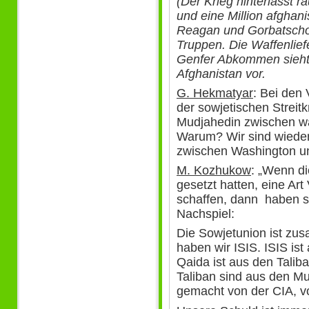
(Der Krieg hinterlässt r
und eine Million afghan
Reagan und Gorbatscho
Truppen. Die Waffenlie
Genfer Abkommen sieht 
Afghanistan vor.
G. Hekmatyar
: Bei den
der sowjetischen Streit
Mudjahedin zwischen w
Warum? Wir sind wieder
zwischen Washington u
M. Kozhukow
: „Wenn di
gesetzt hatten, eine Art
schaffen, dann haben si
Nachspiel:
Die Sowjetunion ist zu
haben wir ISIS. ISIS is
Qaida ist aus den Tali
Taliban sind aus den M
gemacht von der CIA, v