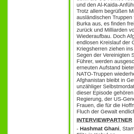
und den Al-Kaida-Anfüh
Trotz allem begrüßen Mi
ausländischen Truppen v
Burka aus, es finden fre
zurück und Milliarden vo
Wiederaufbau. Doch Afgh
endlosen Kreislauf der
Kriegsherren ziehen ins
Segen der Vereinigten S
Führer, werden ausgesc
erneuten Aufstand bietet
NATO-Truppen wiederhol
Afghanistan bleibt in G
unzähliger Selbstmordat
dieser Episode gehören e
Regierung, der US-Gene
Frauen, die für die Hof
Fluch der Gewalt endlic
INTERVIEWPARTNER
-
Hashmat Ghani
, Stam