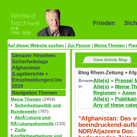
Frieden Sich
Auf dieser Website suchen
|
Zur Person
|
Meine Themen
|
Pre
Genauer Hinsehen:
View Article Map
Sicherheitslage
Afghanistan
Blog Rhein-Zeitung + Afg
(Lageberichte +
Einzelmeldungen) bis
Alle(s)
»
Presse/ 
Browse
2019
in:
Alle(s)
»
Meine T
Regionen
»
Asien
Navigation Themen
Alle(s)
»
Publikat
Meine Themen
(2454)
Any of these cate
•
Sicherheitspolitik und
Bundeswehr
(787)
"Afghanistan: Das v
•
AbrÃ¼stung und
RÃ¼stungskontrolle
(133)
beeindruckend-aufk
•
Zivile
NDR/Aljazeera Doc.
Konfliktbearbeitung und