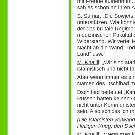
mit Freude aufnehmen. 
sah es schon an ihren A
S. Samar
: „Die Sowjet
unterstützen. Wie konn
der das brutale Regime 
medizinischen Fakultät 
Widerstand. Wir verteilt
Nacht an die Wand „To
Land“ usw.“
M. Khalili
: „Wir sind sta
islamistisch und nicht fa
Aber wenn immer es ein
Namen des Dschihad mob
Dschihad bedeutet „Kampf
Russen hätten keinen Gl
nicht unter Kommunisten
sein. Also schloss ich m
(Die Islamisten verwand
Heiligen Krieg, den Dsc
M. Khalili
: „Wenn man fü