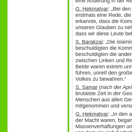
eine Änderung in der Rel
G. Hekmatyar
: „Bei den
erstmals eine Rede, die
erkannte, dass die Ko
unseren Glauben zu ne
dass wir diese Leute b
S. Barakzai
: „Die islam
beschuldigten die Kom
beschuldigten die ande
zwischen Linken und Re
Beide waren extrem unrei
führen, unreif den groß
Volkes zu bewahren.“
S. Samar
(
nach der Apr
brutalste Zeit in der G
Menschen aus allen Ges
mitgenommen und vers
G. Hekmatyar
: „In den 
der Macht waren, begann
Massenverhaftungen un