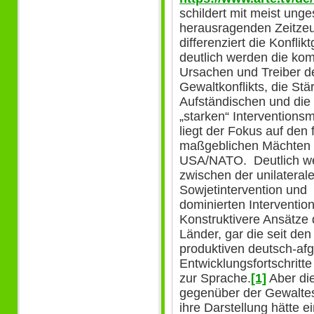
schildert mit meist ung
herausragenden Zeitzeug
differenziert die Konfli
deutlich werden die ko
Ursachen und Treiber d
Gewaltkonflikts, die St
Aufständischen und di
„starken“ Interventions
liegt der Fokus auf den 
maßgeblichen Mächten 
USA/NATO. Deutlich we
zwischen der unilateral
Sowjetintervention und d
dominierten Interventi
Konstruktivere Ansätze
Länder, gar die seit de
produktiven deutsch-af
Entwicklungsfortschritt
zur Sprache.
[1]
Aber di
gegenüber der Gewaltes
ihre Darstellung hätte e