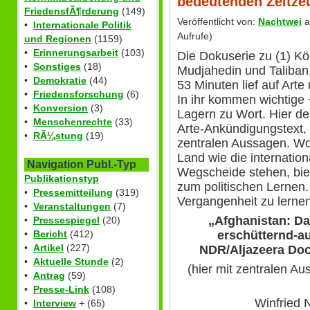
bedeutenden Zeitzeu
FriedensfÃ¶rderung
(149)
Veröffentlicht von:
Nachtwei
a
•
Internationale Politik
Aufrufe)
und Regionen
(1159)
•
Erinnerungsarbeit
(103)
Die Dokuserie zu (1) Kö
•
Sonstiges
(18)
Mudjahedin und Taliban
•
Demokratie
(44)
53 Minuten lief auf Arte 
•
Friedensforschung
(6)
In ihr kommen wichtige
•
Konversion
(3)
Lagern zu Wort. Hier de
•
Menschenrechte
(33)
Arte-Ankündigungstext, 
•
RÃ¼stung
(19)
zentralen Aussagen. Wo 
Land wie die internation
Navigation Publ.-Typ
Wegscheide stehen, biete
Publikationstyp
zum politischen Lernen.
•
Pressemitteilung
(319)
Vergangenheit zu lerne
•
Veranstaltungen
(7)
„Afghanistan: D
•
Pressespiegel
(20)
erschütternd-a
•
Bericht
(412)
•
Artikel
(227)
NDR/Aljazeera Do
•
Aktuelle Stunde
(2)
(hier mit zentralen Au
•
Antrag
(59)
•
Presse-Link
(108)
Winfried 
•
Interview
+ (65)