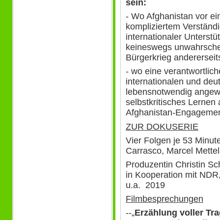
sein:
- Wo Afghanistan vor e
kompliziertem Verständ
internationaler Unterst
keineswegs unwahrschei
Bürgerkrieg andererseit
- wo eine verantwortlic
internationalen und deu
lebensnotwendig angewie
selbstkritisches Lernen
Afghanistan-Engagemen
ZUR DOKUSERIE
Vier Folgen je 53 Minu
Carrasco, Marcel Mettel
Produzentin Christin S
in Kooperation mit NDR
u.a. 2019
Filmbesprechungen
--„
Erzählung voller Tra