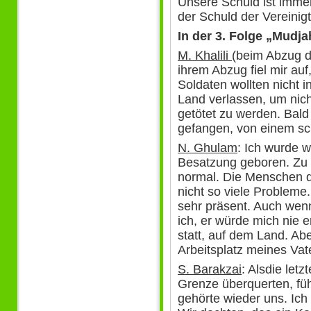
Unsere Schuld ist immens
der Schuld der Vereinig
In der 3. Folge „Mudja
M. Khalili
(beim Abzug d
ihrem Abzug fiel mir auf
Soldaten wollten nicht 
Land verlassen, um nic
getötet zu werden. Bald
gefangen, von einem sc
N. Ghulam
: Ich wurde 
Besatzung geboren. Zu d
normal. Die Menschen do
nicht so viele Probleme.
sehr präsent. Auch wenn
ich, er würde mich nie e
statt, auf dem Land. A
Arbeitsplatz meines Va
S. Barakzai
: Alsdie let
Grenze überquerten, füh
gehörte wieder uns. Ich