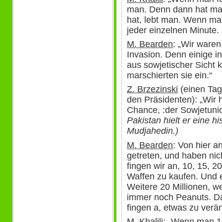
man. Denn dann hat ma
hat, lebt man. Wenn man
jeder einzelnen Minute.
M. Bearden
: „Wir waren
Invasion. Denn einige in
aus sowjetischer Sicht 
marschierten sie ein.“
Z. Brzezinski
(einen Tag
den Präsidenten): „Wir h
Chance, :der Sowjetunio
Pakistan hielt er eine h
Mudjahedin.)
M. Bearden
: Von hier an
getreten, und haben nic
fingen wir an, 10, 15, 2
Waffen zu kaufen. Und
Weitere 20 Millionen, w
immer noch Peanuts. Das 
fingen a, etwas zu verä
M. Khalili
: „Wenn man 10