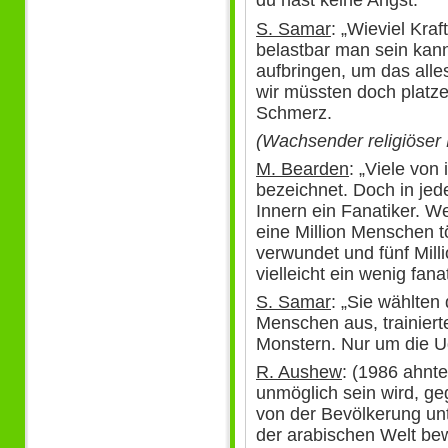
du hast keine Angst.
S. Samar
: „Wieviel Kra
belastbar man sein kan
aufbringen, um das alle
wir müssten doch platze
Schmerz.
(Wachsender religiöser
M. Bearden
: „Viele von
bezeichnet. Doch in jed
Innern ein Fanatiker. W
eine Million Menschen tö
verwundet und fünf Milli
vielleicht ein wenig fana
S. Samar
: „Sie wählten
Menschen aus, trainiert
Monstern. Nur um die 
R. Aushew
: (1986 ahnt
unmöglich sein wird, ge
von der Bevölkerung un
der arabischen Welt bew