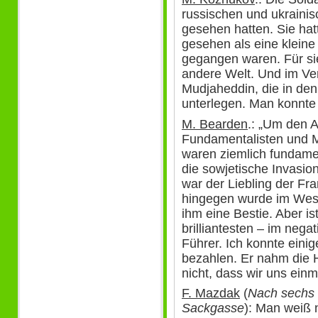
russischen und ukrainis
gesehen hatten. Sie ha
gesehen als eine kleine 
gegangen waren. Für sie 
andere Welt. Und im Ve
Mudjaheddin, die in den
unterlegen. Man konnte 
M. Bearden
.: „Um den A
Fundamentalisten und Mo
waren ziemlich fundamen
die sowjetische Invasi
war der Liebling der Fr
hingegen wurde im West
ihm eine Bestie. Aber is
brilliantesten – im nega
Führer. Ich konnte einig
bezahlen. Er nahm die Hi
nicht, dass wir uns einm
F. Mazdak
(
Nach sechs 
Sackgasse
): Man weiß n