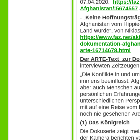
07.04.2020,
https://ta
Afghanistan/!5674557
- „
Keine Hoffnungsträg
Afghanistan vom Hippie
Land wurde“, von Nikl
https://www.faz.net/akt
dokumentation-afghan
arte-16714678.html
Der ARTE-Text zur Do
interviewten Zeitzeugen
„Die Konflikte in und u
immens beeinflusst. Af
aber auch Menschen au
persönlichen Erfahrung
unterschiedlichen Pers
mit auf eine Reise vom P
noch nie gesehenen Ar
(1) Das Königreich
Die Dokuserie zeigt mei
der Kamera berichten v