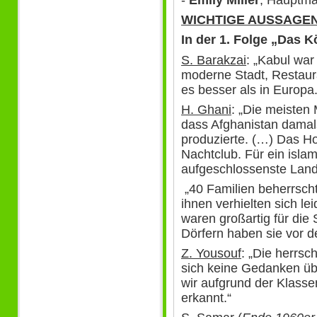
-
Emily Miller
, Hauptm
WICHTIGE AUSSAGEN
In der 1. Folge „Das K
S. Barakzai
: „Kabul war
moderne Stadt, Restaur
es besser als in Europa.
H. Ghani
: „Die meisten
dass Afghanistan dama
produzierte. (…) Das Ho
Nachtclub. Für ein isla
aufgeschlossenste Land
„40 Familien beherrsch
ihnen verhielten sich lei
waren großartig für die
Dörfern haben sie vor d
Z. Yousouf
: „Die herrs
sich keine Gedanken üb
wir aufgrund der Klasse
erkannt.“