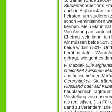
S. Samar
(
Ende 1960er 
Studentenrebellion
): F
auch in Afghanistan kam
heiraten, um studieren 
schon Feministinnen wa
kennen. Mein Mann hat a
Von Anfang an sagte ic
Ehefrau sein kann. Ich 
wir müssen beide 50% d
beide wirklich 50%. Und
berühmt dafür. Wenn An
gefragt, wie geht es de
F. Mazdak
(
Die afghani
Gleichheit zwischen Mä
aus bescheidenen Verhä
Gerechtigkeit. Sie träum
Russland oder auf Kub
hauptsächlich Tagträume
Vorstellung von unserem
als realistisch. (…) Für
Land zu verändern. Die 