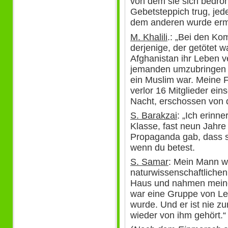
von dem sie sich bedroht
Gebetsteppich trug, jed
dem anderen wurde erm
M. Khalili
.: „Bei den Ko
derjenige, der getötet w
Afghanistan ihr Leben v
jemanden umzubringen m
ein Muslim war. Meine F
verlor 16 Mitglieder eins
Nacht, erschossen von
S. Barakzai
: „Ich erinne
Klasse, fast neun Jahre 
Propaganda gab, dass si
wenn du betest.
S. Samar
: Mein Mann wa
naturwissenschaftliche
Haus und nahmen meine
war eine Gruppe von Le
wurde. Und er ist nie 
wieder von ihm gehört.“