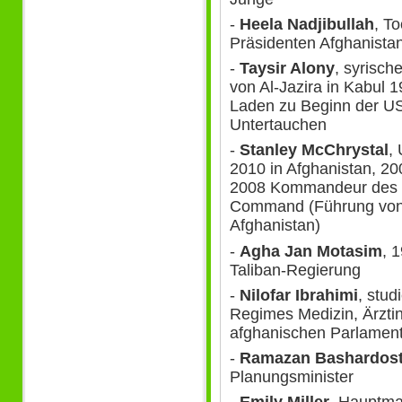
-
Heela Nadjibullah
, T
Präsidenten Afghanista
-
Taysir Alony
, syrisch
von Al-Jazira in Kabul 
Laden zu Beginn der US
Untertauchen
-
Stanley McChrystal
,
2010 in Afghanistan, 2
2008 Kommandeur des U
Command (Führung von S
Afghanistan)
-
Agha Jan Motasim
, 
Taliban-Regierung
-
Nilofar Ibrahimi
, stu
Regimes Medizin, Ärztin
afghanischen Parlamen
-
Ramazan Bashardos
Planungsminister