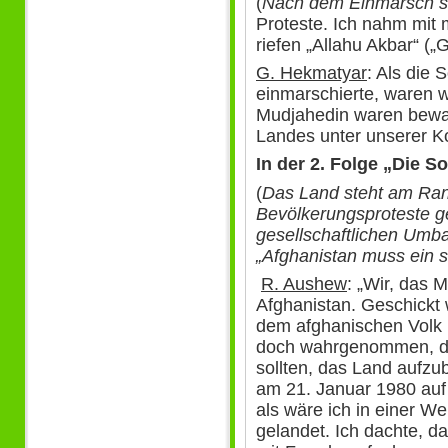
(
Nach dem Einmarsch s
Proteste. Ich nahm mit 
riefen „Allahu Akbar“ („G
G. Hekmatyar
: Als die 
einmarschierte, waren wi
Mudjahedin waren bewaf
Landes unter unserer Ko
In der 2. Folge „Die 
(
Das Land steht am Rand
Bevölkerungsproteste g
gesellschaftlichen Umb
„Afghanistan muss ein so
R. Aushew
: „Wir, das M
Afghanistan. Geschickt 
dem afghanischen Volk 
doch wahrgenommen, da
sollten, das Land aufzu
am 21. Januar 1980 auf
als wäre ich in einer W
gelandet. Ich dachte, d