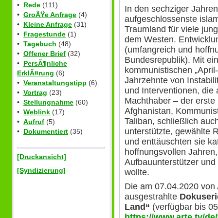
•
Rede
(111)
In den sechziger Jahre
•
GroÃŸe Anfrage
(4)
aufgeschlossenste isla
•
Kleine Anfrage
(31)
Traumland für viele jun
•
Fragestunde
(1)
dem Westen. Entwicklun
•
Tagebuch
(48)
(umfangreich und hoffn
•
Offener Brief
(32)
Bundesrepublik). Mit ei
•
PersÃ¶nliche
kommunistischen „April
ErklÃ¤rung
(6)
Jahrzehnte von Instabili
•
Veranstaltungstipp
(6)
und Interventionen, die
•
Vortrag
(23)
Machthaber – der erste 
•
Stellungnahme
(60)
Afghanistan, Kommunis
•
Weblink
(17)
Taliban, schließlich a
•
Aufruf
(5)
unterstützte, gewählte
•
Dokumentiert
(35)
und enttäuschten sie kat
hoffnungsvollen Jahren
[Druckansicht]
Aufbauunterstützer und 
[Syndizierung]
wollte.
Die am 07.04.2020 von
ausgestrahlte
Dokuseri
Land“
(verfügbar bis 0
https://www.arte.tv/d