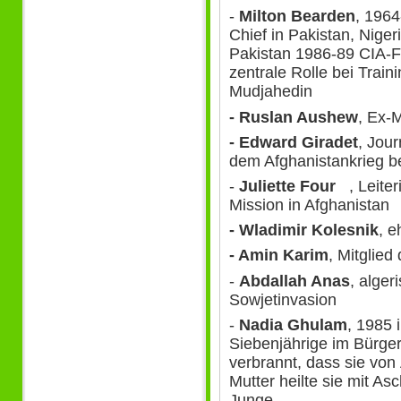
-
Milton Bearden
, 1964
Chief in Pakistan, Niger
Pakistan 1986-89 CIA-Fi
zentrale Rolle bei Train
Mudjahedin
- Ruslan Aushew
, Ex-
- Edward Giradet
, Jour
dem Afghanistankrieg be
-
Juliette Four
, Leiter
Mission in Afghanistan
- Wladimir Kolesnik
, e
- Amin Karim
, Mitglie
-
Abdallah Anas
, alger
Sowjetinvasion
-
Nadia Ghulam
, 1985 
Siebenjährige im Bürge
verbrannt, dass sie von
Mutter heilte sie mit Asc
Junge