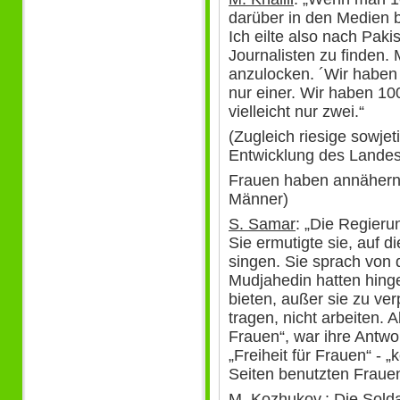
darüber in den Medien ber
Ich eilte also nach Paki
Journalisten zu finden.
anzulocken. ´Wir haben 
nur einer. Wir haben 10
vielleicht nur zwei.“
(Zugleich riesige sowjet
Entwicklung des Landes
Frauen haben annähernd
Männer)
S. Samar
: „Die Regieru
Sie ermutigte sie, auf
singen. Sie sprach von d
Mudjahedin hatten hinge
bieten, außer sie zu ver
tragen, nicht arbeiten. 
Frauen“, war ihre Antwor
„Freiheit für Frauen“ - „
Seiten benutzten Frauen
M. Kozhukov
.: Die Sol