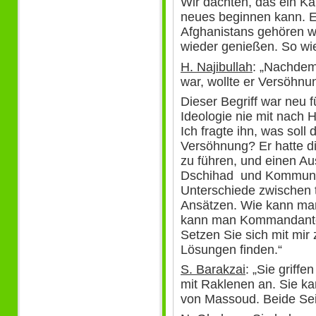
Wir dachten, das ein Ka
neues beginnen kann. E
Afghanistans gehören w
wieder genießen. So wi
H. Najibullah
: „Nachdem
war, wollte er Versöhnu
Dieser Begriff war neu f
Ideologie nie mit nach 
Ich fragte ihn, was sol
Versöhnung? Er hatte di
zu führen, und einen A
Dschihad und Kommunism
Unterschiede zwischen t
Ansätzen. Wie kann man
kann man Kommandanten
Setzen Sie sich mit mi
Lösungen finden.“
S. Barakzai
: „Sie griff
mit Raklenen an. Sie k
von Massoud. Beide Sei