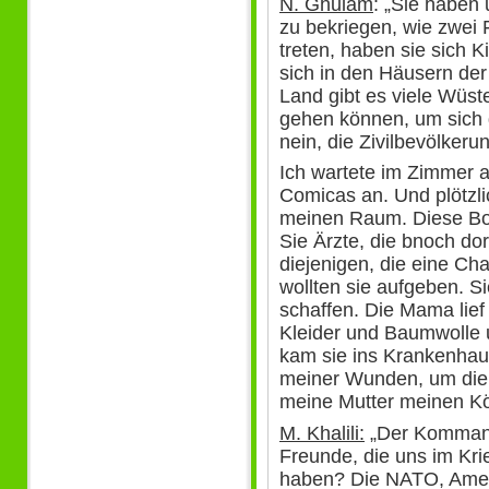
N. Ghulam
: „Sie haben 
zu bekriegen, wie zwei 
treten, haben sie sich 
sich in den Häusern de
Land gibt es viele Wüst
gehen können, um sich 
nein, die Zivilbevölkeru
Ich wartete im Zimmer a
Comicas an. Und plötzli
meinen Raum. Diese Bo
Sie Ärzte, die bnoch do
diejenigen, die eine Ch
wollten sie aufgeben. Si
schaffen. Die Mama lie
Kleider und Baumwolle u
kam sie ins Krankenhaus
meiner Wunden, um die 
meine Mutter meinen Kö
M. Khalili:
„Der Kommand
Freunde, die uns im Kri
haben? Die NATO, Ameri