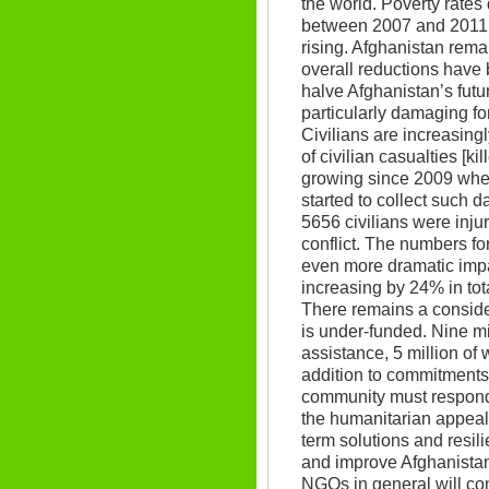
the world. Poverty rates
between 2007 and 2011,
rising. Afghanistan rem
overall reductions have
halve Afghanistan’s futu
particularly damaging f
Civilians are increasing
of civilian casualties [k
growing since 2009 when
started to collect such 
5656 civilians were injur
conflict. The numbers for
even more dramatic impac
increasing by 24% in tot
There remains a consid
is under-funded. Nine m
assistance, 5 million of 
addition to commitments
community must respond
the humanitarian appeals
term solutions and resil
and improve Afghanistan’
NGOs in general will cont