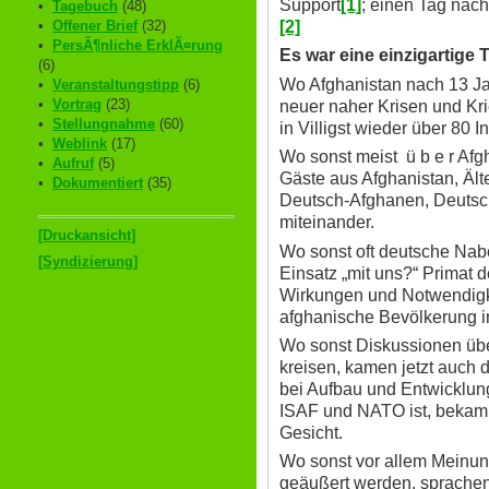
Support
[1]
; einen Tag nac
•
Tagebuch
(48)
[2]
•
Offener Brief
(32)
•
PersÃ¶nliche ErklÃ¤rung
Es war eine einzigartige
(6)
Wo Afghanistan nach 13 Ja
•
Veranstaltungstipp
(6)
•
Vortrag
(23)
neuer naher Krisen und Kr
•
Stellungnahme
(60)
in Villigst wieder über 80 
•
Weblink
(17)
Wo sonst meist ü b e r Afg
•
Aufruf
(5)
Gäste aus Afghanistan, Ält
•
Dokumentiert
(35)
Deutsch-Afghanen, Deutsc
miteinander.
[Druckansicht]
Wo sonst oft deutsche Nab
[Syndizierung]
Einsatz „mit uns?“ Primat de
Wirkungen und Notwendigke
afghanische Bevölkerung i
Wo sonst Diskussionen übe
kreisen, kamen jetzt auch d
bei Aufbau und Entwicklun
ISAF und NATO ist, bekam
Gesicht.
Wo sonst vor allem Meinun
geäußert werden, sprachen