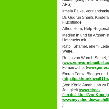
AFG),
Irmela Falke, Vorstandsmit
Dr. Gudrun Sharifi, Kinderä
Flüchtlinge,
Alfred Horn, Help-Regionald
Medien in und für Afghanis
Umbruchs mit
Ratbil Shamel, ehem. Leit
Welle,
Ronja von Wurmb-Seibel, Jo
(
www.vonwurmbseibel.c
Filmemacher (
www.genera
Emran Feroz, Blogger und f
(
http://pakhtunkhwa911.
„
Von König Amanullah zu 
Jonigkeit (
www.circe-
film.de/aktuell/vonKoen
www.myvideo.de/watc
);