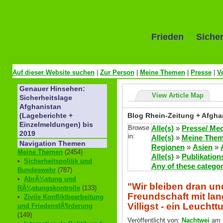
Frieden Sicher
Auf dieser Website suchen
|
Zur Person
|
Meine Themen
|
Presse
|
V
Genauer Hinsehen:
View Article Map
Sicherheitslage
Afghanistan
Blog Rhein-Zeitung + Afghan
(Lageberichte +
Einzelmeldungen) bis
Browse
Alle(s)
»
Presse/ Me
2019
in:
Alle(s)
»
Meine The
Navigation Themen
Regionen
»
Asien
»
Meine Themen
(2454)
Alle(s)
»
Publikation
•
Sicherheitspolitik und
Any of these categor
Bundeswehr
(787)
•
AbrÃ¼stung und
"Wir bleiben dran u
RÃ¼stungskontrolle
(133)
Freundschaft mit la
•
Zivile Konfliktbearbeitung
Villigst - ein Leuchtt
und FriedensfÃ¶rderung
(149)
Veröffentlicht von:
Nachtwei
am 1