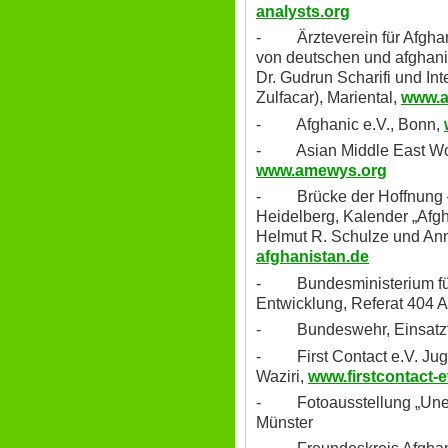
analysts.org
- Ärzteverein für Afghani
von deutschen und afghani
Dr. Gudrun Scharifi und Int
Zulfacar), Mariental,
www.a
- Afghanic e.V., Bonn,
- Asian Middle East Wo
www.amewys.org
- Brücke der Hoffnung – Hi
Heidelberg, Kalender „Afgh
Helmut R. Schulze und An
afghanistan.de
- Bundesministerium für 
Entwicklung, Referat 404
- Bundeswehr, Einsatz
- First Contact e.V. Jug
Waziri,
www.firstcontact-
- Fotoausstellung „Unerf
Münster