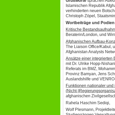
Grußworte
sprachen Abed 
Islamischen Republik Afghan
verhinderten neuen Botscha
Christoph Zöpel, Staatsmin
Wortbeiträge und Podien
Kritische Bestandsaufnah
Beraterin/London, und Win
Afghanischen Aufbau-Kon
The Liaison Office/Kabul, 
Afghanistan Analysts Netw
Ansätze einer integrierten
mit Dr. Ulrike Hopp-Nishan
Referats im BMZ, Mohamma
Provinz Bamyan, Jens Schw
Auslandshilfe und VENRO
Funktionen nationaler und 
(Nicht-)Regierungsorganis
afghanischen Zivilgesellsch
Rahela Haschim Sediqi,
Wolf Plesmann, Projektleit
Studiengängen Verwaltungs