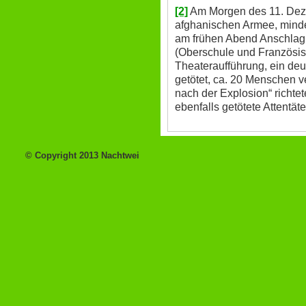
[2]
Am Morgen des 11. Dez
afghanischen Armee, minde
am frühen Abend Anschlag 
(Oberschule und Französis
Theateraufführung, ein deu
getötet, ca. 20 Menschen ve
nach der Explosion“ richte
ebenfalls getötete Attentät
© Copyright 2013 Nachtwei