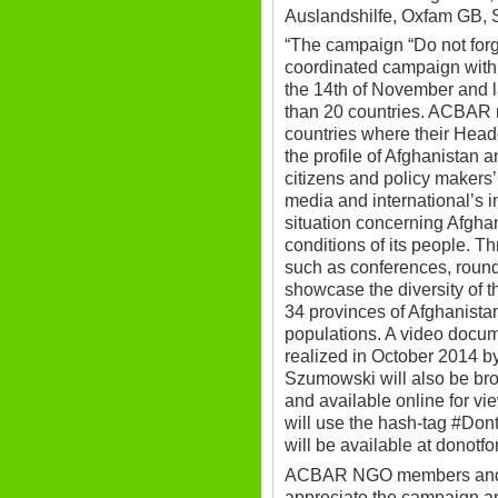
Auslandshilfe, Oxfam GB, Sa
“The campaign “Do not forg
coordinated campaign with 
the 14th of November and la
than 20 countries. ACBAR m
countries where their Headq
the profile of Afghanistan a
citizens and policy makers’
media and international’s in
situation concerning Afghan
conditions of its people. T
such as conferences, round
showcase the diversity of th
34 provinces of Afghanista
populations. A video doc
realized in October 2014 b
Szumowski will also be br
and available online for v
will use the hash-tag #Don
will be available at donotf
ACBAR NGO members and A
appreciate the campaign and