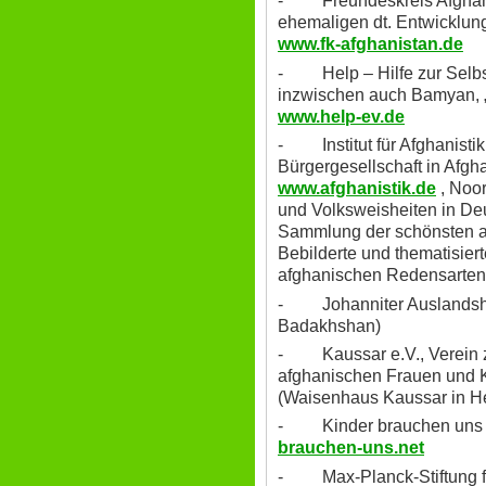
- Freundeskreis Afghanis
ehemaligen dt. Entwicklun
www.fk-afghanistan.de
- Help – Hilfe zur Selbsth
inzwischen auch Bamyan, „
www.help-ev.de
- Institut für Afghanistik
Bürgergesellschaft in Afgh
www.afghanistik.de
, Noor
und Volksweisheiten in De
Sammlung der schönsten a
Bebilderte und thematisie
afghanischen Redensarten
- Johanniter Auslandshilf
Badakhshan)
- Kaussar e.V., Verein zu
afghanischen Frauen und K
(Waisenhaus Kaussar in He
- Kinder brauchen uns e
brauchen-uns.net
- Max-Planck-Stiftung für