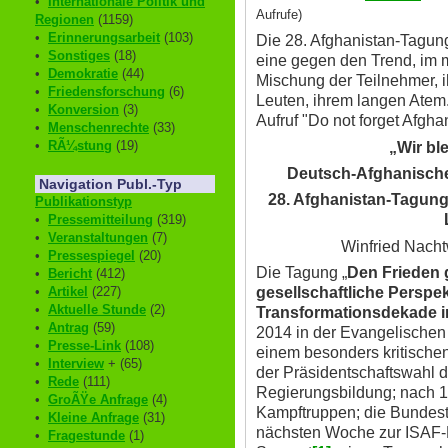
•
Internationale Politik und
Aufrufe)
Regionen
(1159)
•
Erinnerungsarbeit
(103)
Die 28. Afghanistan-Tagung 
•
Sonstiges
(18)
eine gegen den Trend, im 
•
Demokratie
(44)
Mischung der Teilnehmer, 
•
Friedensforschung
(6)
Leuten, ihrem langen Atem
•
Konversion
(3)
Aufruf "Do not forget Afgh
•
Menschenrechte
(33)
•
RÃ¼stung
(19)
„Wir bl
Deutsch-Afghanische
Navigation Publ.-Typ
28. Afghanistan-Tagung s
Publikationstyp
•
Pressemitteilung
(319)
•
Veranstaltungen
(7)
Winfried Nacht
•
Pressespiegel
(20)
Die Tagung „
Den Frieden 
•
Bericht
(412)
gesellschaftliche Perspek
•
Artikel
(227)
•
Aktuelle Stunde
(2)
Transformationsdekade i
•
Antrag
(59)
2014 in der Evangelischen
•
Presse-Link
(108)
einem besonders kritischen
•
Interview
+ (65)
der Präsidentschaftswahl d
•
Rede
(111)
Regierungsbildung; nach 1
•
GroÃŸe Anfrage
(4)
Kampftruppen; die Bundest
•
Kleine Anfrage
(31)
nächsten Woche zur ISAF-
•
Fragestunde
(1)