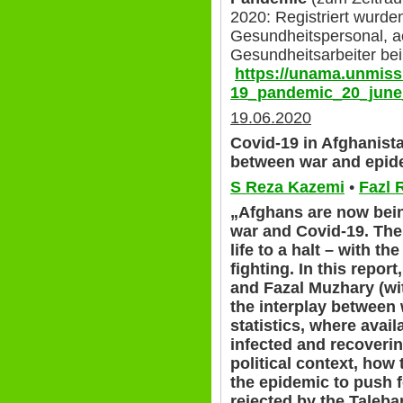
2020: Registriert wurden
Gesundheitspersonal, ac
Gesundheitsarbeiter be
https://unama.unmiss
19_pandemic_20_june
19.06.2020
Covid-19 in Afghanista
between war and epid
S Reza Kazemi
•
Fazl
„Afghans are now bein
war and Covid-19. Th
life to a halt – with th
fighting. In this repo
and Fazal Muzhary (wit
the interplay between
statistics, where availa
infected and recoverin
political context, how
the epidemic to push f
rejected by the Taleba