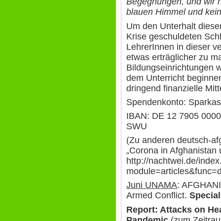
Begegnungen, und wir h
blauen Himmel und kei
Um den Unterhalt diese
Krise geschuldeten Schl
LehrerInnen in dieser v
etwas erträglicher zu m
Bildungseinrichtungen 
dem Unterricht beginne
dringend finanzielle Mitt
Spendenkonto: Sparkas
IBAN: DE 12 7905 000
SWU
(Zu anderen deutsch-afg
„Corona in Afghanistan 
http://nachtwei.de/inde
module=articles&func=d
Juni UNAMA
: AFGHANIS
Armed Conflict.
Special
Report: Attacks on He
Pandemic
(zum Zeitrau