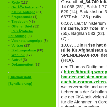
Gesundheit
34.749 Infi
•
Rede
(111)
14.058 (351, Balkh 1.77
•
GroÃŸe Anfrage
(4)
529 (14), Badakhshan 34
•
Kleine Anfrage
(31)
637Tests, 135 positiv.
•
Fragestunde
(1)
•
Tagebuch
(48)
02.07.
Laut Ministerium 
•
Offener Brief
(32)
Infizierte, 807 Tote
. In
•
PersÃ¶nliche
(55), Baghlan 583 (22)
ErklÃ¤rung
(6)
(7)..
•
Veranstaltungstipp
(6)
10.07.
„Die Krise hat 
•
Vortrag
(23)
Hilfe für Afghanistan 
•
Stellungnahme
(60)
SPENDENAUFRUF des F
•
Weblink
(17)
(FKA),
•
Aufruf
(5)
•
Dokumentiert
(35)
den Thomas Ruttig am 10
(
https://thruttig.word
hat-den-meisten-armut
[Druckansicht]
auch-in-corona-zeiten-
[Syndizierung]
weiterverbreite und unte
Lehrer aus der Schullan
die der FKA seit vielen 
für die Afghanen in Cor