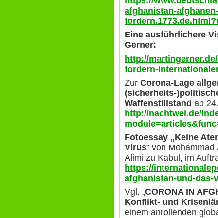
https://www.deutschla
afghanistan-afghanen-
fordern.1773.de.html?
Eine ausführlichere Vi
Gerner:
http://martingerner.d
fordern-international
Zur
Corona-Lage allge
(sicherheits-)politisc
Waffenstillstand
ab 24.
http://nachtwei.de/in
module=articles&func
Fotoessay „Keine Ate
Virus
“ von Mohammad A
Alimi zu Kabul, im Auftra
https://internationale
afghanistan-und-das-v
Vgl. „
CORONA IN AFGH
Konflikt- und Krisenl
einem anrollenden globa