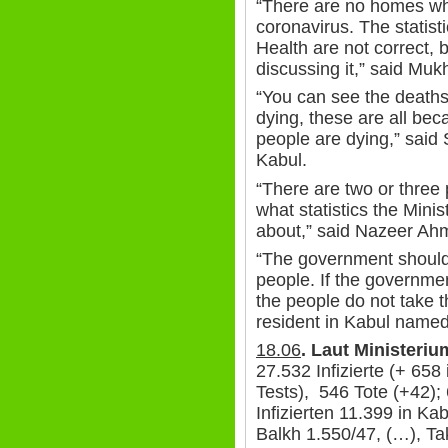
“There are no homes wh
coronavirus. The statist
Health are not correct,
discussing it,” said Mukh
“You can see the deaths
dying, these are all bec
people are dying,” said 
Kabul.
“There are two or three
what statistics the Minis
about,” said Nazeer Ahm
“The government should 
people. If the governmen
the people do not take t
resident in Kabul named 
18.06
. Laut Ministeriu
27.532 Infizierte (+ 658
Tests), 546 Tote (+42);
Infizierten 11.399 in Ka
Balkh 1.550/47, (…), Ta