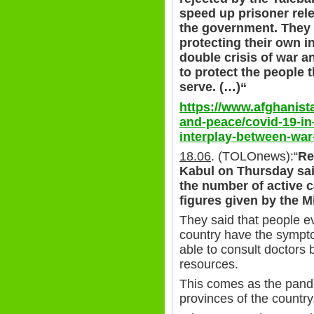
speed up prisoner rele
the government. They 
protecting their own i
double crisis of war a
to protect the people 
serve. (…)“
https://www.afghanist
and-peace/covid-19-in
interplay-between-war
18.06
. (TOLOnews):“
Re
Kabul on Thursday sai
the number of active 
figures given by the Mi
They said that people e
country have the symptom
able to consult doctors 
resources.
This comes as the pande
provinces of the country