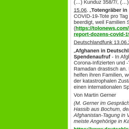
(…) Kunduz 358/7/, (…
15.06
. „
Totengräber in
COVID-19-Tote pro Tag 
beerdigt, weil Familien 
(
https://tolonews.com/
report-dozens-covid-1
Deutschlandfunk 13.06.
„
Afghanen in Deutschl
Spendenaufruf
- In Afg
Corona-Infizierten und 
Ramadan drastisch an. 
helfen ihren Familien, 
der katastrophalen Zust
einen internationalen S
Von Martin Gerner
(M. Gerner im Gespräch 
Hassib aus Bochum, der 
Afghanistan-Tagung in V
meiste Angehörige in Ka