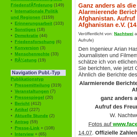
Ganz anders als die 
FriedensfÃ¶rderung
(149)
Alarmierende Berich
•
Internationale Politik
und Regionen
(1159)
Afghanistan. Aufruf
•
Erinnerungsarbeit
(103)
Afghanistan e.V. (14
•
Sonstiges
(18)
Veröffentlicht von:
Nachtwei
a
•
Demokratie
(44)
Aufrufe)
•
Friedensforschung
(6)
•
Konversion
(3)
Den Ingenieur Arian H
•
Menschenrechte
(33)
Journalisten und Filme
•
RÃ¼stung
(19)
schätze ich von etlichen
Sie berichten, wie jetzt
Navigation Publ.-Typ
Ähnlich die Berichte d
Publikationstyp
Alarmierende Bericht
•
Pressemitteilung
(319)
A
•
Veranstaltungen
(7)
•
Pressespiegel
(20)
ganz anders al
•
Bericht
(412)
Aufruf des Freu
•
Artikel
(227)
W. Nachtwe
•
Aktuelle Stunde
(2)
•
Antrag
(59)
Fotos auf
www.face
•
Presse-Link
+ (108)
14.07
.
Offizielle Zahle
•
Interview
+ (65)