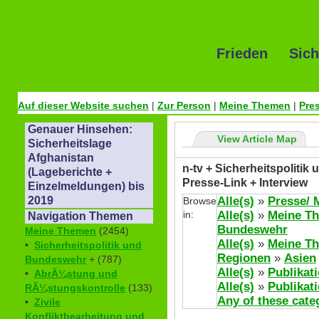
Frieden Sich
Auf dieser Website suchen
|
Zur Person
|
Meine Themen
|
Pre
Genauer Hinsehen:
View Article Map
Sicherheitslage
Afghanistan
n-tv + Sicherheitspoliti
(Lageberichte +
Presse-Link + Interview
Einzelmeldungen) bis
Alle(s)
»
Presse/ 
2019
Browse
in:
Alle(s)
»
Meine T
Navigation Themen
Bundeswehr
Meine Themen
(2454)
Alle(s)
»
Meine T
•
Sicherheitspolitik und
Regionen
»
Asien
Bundeswehr
+ (787)
Alle(s)
»
Publikat
•
AbrÃ¼stung und
Alle(s)
»
Publikat
RÃ¼stungskontrolle
(133)
Any of these cate
•
Zivile
Konfliktbearbeitung und