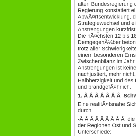
alten Bundesregierung d
Regierung konstatiert e
AbwÃ¤rtsentwicklung, 
Strategiewechsel und 
Anstrengungen kurzfrist
Die nÃ¤chsten 12 bis 18
DemgegenÃ¼ber betont 
trotz aller Schwierigkei
einem besonderen Ernst 
Zwischenbilanz im Jahr
Anstrengungen ist keine
nachjustiert, mehr nicht.
Halbherzigkeit und des 
und brandgefÃ¤hrlich.
1. Â Â Â Â Â Â Â Sch
Eine realitÃ¤tsnahe Sic
durch
-Â Â Â Â Â Â Â Â Â die
der Regionen Ost und S
Unterschiede;