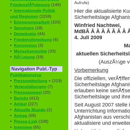
Aufrufe)
FriedensfÃ¶rderung
(149)
Hier die aktualisierte K
•
Internationale Politik
und Regionen
(1159)
Sicherheitslage Afghani
•
Erinnerungsarbeit
(103)
Winfried Nachtwei,
•
Sonstiges
(18)
MdBÂ Â Â Â Â Â Â Â Â 
•
Demokratie
(44)
4. Juli 2009
•
Friedensforschung
(6)
Ma
•
Konversion
(3)
•
Menschenrechte
(33)
aktuellen Sicherheits
•
RÃ¼stung
(19)
(AuszÃ¼ge vo
Navigation Publ.-Typ
Vorbemerkung
Publikationstyp
Die offiziellen, verÃ¶ffe
•
Pressemitteilung
+ (319)
Sicherheitslage Afghani
•
Veranstaltungen
(7)
erlauben keine seriÃ¶s
•
Pressespiegel
(20)
Sicherheitslage und ihre
•
Bericht
(412)
•
Artikel
(227)
Seit August 2007 stelle 
•
Aktuelle Stunde
(2)
Unterrichtung Informatio
•
Antrag
(59)
Afghanistan aus versc
•
Presse-Link
(108)
aktualisiere und erweite
•
Interview
(65)