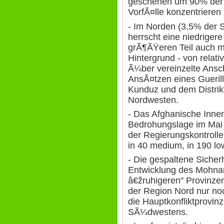
geschehen um 90% der S
VorfÃ¤lle konzentrieren 
- Im Norden (3,5% der S
herrscht eine niedrigere
grÃ¶ÃŸeren Teil auch m
Hintergrund - von relat
Ã¼ber vereinzelte Ansc
AnsÃ¤tzen eines Guerill
Kunduz und dem Distrik
Nordwesten.
- Das Afghanische Innen
Bedrohungslage im Mai 
der Regierungskontrolle, 
in 40 medium, in 190 lo
- Die gespaltene Sicherh
Entwicklung des Mohna
â€žruhigeren" Provinze
der Region Nord nur noc
die Hauptkonfliktprovi
SÃ¼dwestens.