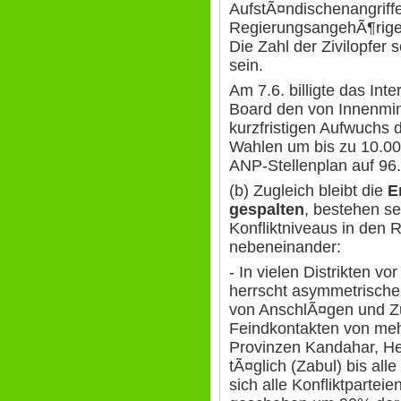
AufstÃ¤ndischenangriff
RegierungsangehÃ¶rige
Die Zahl der Zivilopfe
sein.
Am 7.6. billigte das Int
Board den von Innenmin
kurzfristigen Aufwuchs 
Wahlen um bis zu 10.00
ANP-Stellenplan auf 96
(b) Zugleich bleibt die
E
gespalten
, bestehen se
Konfliktniveaus in den 
nebeneinander:
- In vielen Distrikten 
herrscht asymmetrische
von AnschlÃ¤gen und 
Feindkontakten von meh
Provinzen Kandahar, H
tÃ¤glich (Zabul) bis all
sich alle Konfliktparte