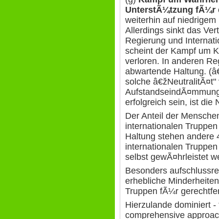
UnterstÃ¼tzung fÃ¼r d
weiterhin auf niedrigem
Allerdings sinkt das Ve
Regierung und Internati
scheint der Kampf um 
verloren. In anderen Reg
abwartende Haltung. (â€
solche â€žNeutralitÃ¤t" 
AufstandseindÃ¤mmung 
erfolgreich sein, ist di
Der Anteil der Mensche
internationalen Truppe
Haltung stehen andere 
internationalen Truppen 
selbst gewÃ¤hrleistet w
Besonders aufschlussrei
erhebliche Minderheiten 
Truppen fÃ¼r gerechtfer
Hierzulande dominiert -
comprehensive approac