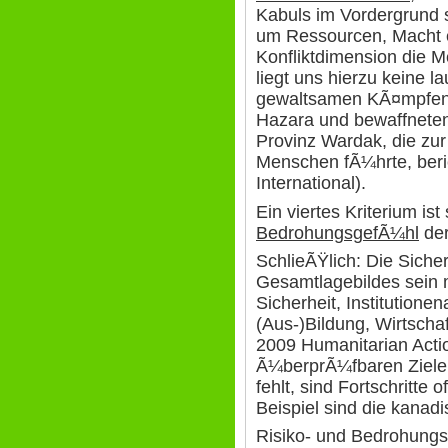
Kabuls im Vordergrund 
um Ressourcen, Macht 
Konfliktdimension die 
liegt uns hierzu keine l
gewaltsamen KÃ¤mpfen 
Hazara und bewaffnete
Provinz Wardak, die zu
Menschen fÃ¼hrte, beri
International).
Ein viertes Kriterium is
BedrohungsgefÃ¼hl
der
SchlieÃŸlich: Die Sicher
Gesamtlagebildes sein 
Sicherheit, Institutionen
(Aus-)Bildung, Wirtschaf
2009 Humanitarian Actio
Ã¼berprÃ¼fbaren Zielen 
fehlt, sind Fortschritte 
Beispiel sind die kana
Risiko- und Bedrohung