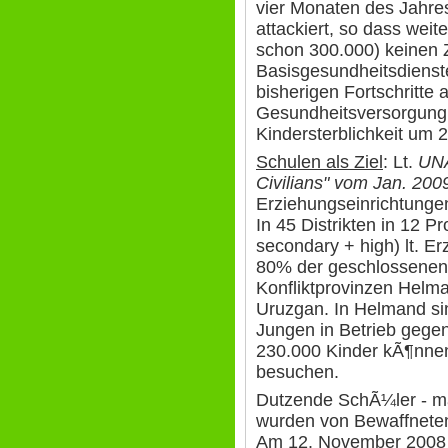
vier Monaten des Jahre
attackiert, so dass we
schon 300.000) keinen
Basisgesundheitsdienst
bisherigen Fortschritte 
Gesundheitsversorgung 
Kindersterblichkeit um 
Schulen als Ziel
: Lt.
UNA
Civilians" vom Jan. 20
Erziehungseinrichtungen
In 45 Distrikten in 12 P
secondary + high) lt. E
80% der geschlossenen 
Konfliktprovinzen Helm
Uruzgan. In Helmand si
Jungen in Betrieb gege
230.000 Kinder kÃ¶nnen
besuchen.
Dutzende SchÃ¼ler - man
wurden von Bewaffneten 
Am 12. November 2008 