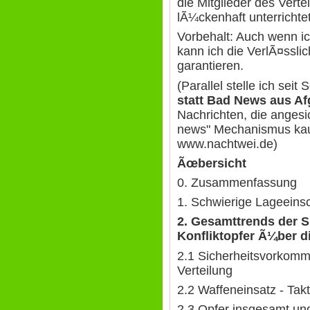
die Mitglieder des Vert
lÃ¼ckenhaft unterrichtet
Vorbehalt: Auch wenn i
kann ich die VerlÃ¤sslic
garantieren.
(Parallel stelle ich sei
statt Bad News aus Af
Nachrichten, die anges
news" Mechanismus kau
www.nachtwei.de)
Ãœbersicht
0. Zusammenfassung
1. Schwierige Lageein
2. Gesamttrends der S
Konfliktopfer Ã¼ber d
2.1 Sicherheitsvorkomm
Verteilung
2.2 Waffeneinsatz - Tak
2.3 Opfer insgesamt und 