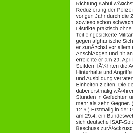
Richtung Kabul wÃ¤chst
Reduzierung der Polizei
vorigen Jahr durch die 
sowieso schon schwache
Distrikte praktisch ohn
Teil eingesickerte Milit
gegen afghanische Sich
er zunÃ¤chst vor allem
AnschlÃ¤gen und hit-an
erreichte er am 29. Apri
Seitdem fÃ¼hrten die 
Hinterhalte und Angriff
und Ausbildung verraten
Einheiten zielten. Die 
dabei erstmalig wÃ¤hr
Stunden in Gefechten un
mehr als zehn Gegner. 
12.6.) Erstmalig in der 
am 29.4. ein Bundesweh
sich deutsche ISAF-Sol
Beschuss zurÃ¼ckzusch