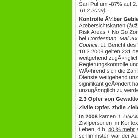
Sari Pul um -87% auf 2.
10.2.2009)
Kontrolle Ã¼ber Gebi
Ãœbersichtskarten (â€ž
Risk Areas + No Go Zo
bei
Cordesman, Mai 2009
Council
. Lt. Bericht d
10.3.2009 gelten 231 de
weitgehend zugÃ¤nglich
Regierungskontrolle und
WÃ¤hrend sich die Zahl d
Dienste weitgehend unzu
signifikant geÃ¤ndert hat
unzugÃ¤nglich zu werde
2.3
Opfer von Gewaltko
Zivile Opfer, zivile Ziel
In 2008
kamen lt.
UNAMA
Zivilpersonen im Kontex
Leben, d.h.
40 % mehr
a
schlimmsten war der Aug