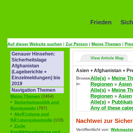
Frieden Sich
Auf dieser Website suchen
|
Zur Person
|
Meine Themen
|
Pre
Genauer Hinsehen:
View Article Map
Sicherheitslage
Afghanistan
Asien + Afghanistan + Pr
(Lageberichte +
Einzelmeldungen) bis
Alle(s)
»
Meine T
Browse
2019
in:
Regionen
»
Asien
Alle(s)
»
Meine T
Navigation Themen
Regionen
»
Asien
Meine Themen
(2454)
Alle(s)
»
Publikat
•
Sicherheitspolitik und
Any of these cate
Bundeswehr
(787)
•
AbrÃ¼stung und
Nachtwei zur Sicher
RÃ¼stungskontrolle
(133)
•
Zivile
Veröffentlicht von:
Webmaste
Konfliktbearbeitung und