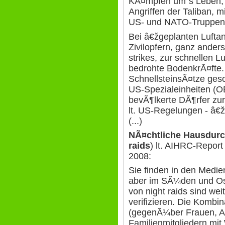
KÃ¤mpfen um`s Leben, 
Angriffen der Taliban, 
US- und NATO-Truppen, 
Bei â€žgeplanten Luftan
Zivilopfern, ganz ander
strikes, zur schnellen 
bedrohte BodenkrÃ¤fte.
SchnellsteinsÃ¤tze ges
US-Spezialeinheiten (O
bevÃ¶lkerte DÃ¶rfer zu
lt. US-Regelungen - â€ž
(...)
NÃ¤chtliche Hausdurc
raids
) lt. AIHRC-Repor
2008:
Sie finden in den Medie
aber im SÃ¼den und Os
von night raids sind wei
verifizieren. Die Kombi
(gegenÃ¼ber Frauen, Ag
Familienmitgliedern mi