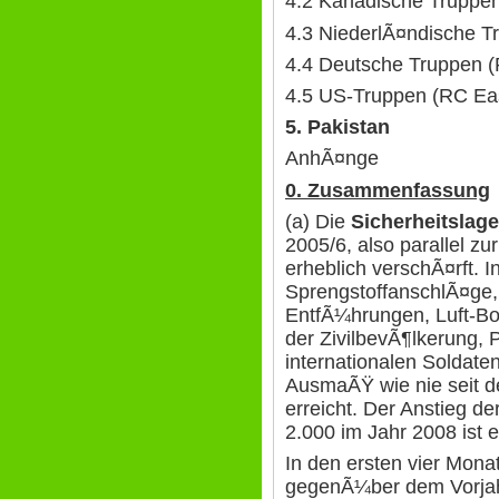
4.2 Kanadische Truppe
4.3 NiederlÃ¤ndische T
4.4 Deutsche Truppen (
4.5 US-Truppen (RC Ea
5. Pakistan
AnhÃ¤nge
0. Zusammenfassung
(a) Die
Sicherheitslage
2005/6, also parallel z
erheblich verschÃ¤rft. 
SprengstoffanschlÃ¤ge,
EntfÃ¼hrungen, Luft-Bo
der ZivilbevÃ¶lkerung, 
internationalen Soldate
AusmaÃŸ wie nie seit d
erreicht. Der Anstieg d
2.000 im Jahr 2008 ist 
In den ersten vier Mona
gegenÃ¼ber dem Vorjah