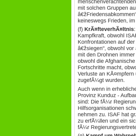
menschenverachtenden 
mit solchen Gruppen au
â€žFriedensabkommen" 
keineswegs Frieden, im
(f)
KrÃ¤fteverhÃ¤ltnis
Kampfkraft, obwohl ISA
Konfrontationen auf der
â€žsiegen", obwohl vor 
mit den Drohnen immer 
obwohl die Afghanische
Fortschritte macht, ob
Verluste an KÃ¤mpfern 
zugefÃ¼gt wurden.
Auch wenn in erhebliche
Provinz Kunduz - Aufba
sind: Die fÃ¼r Regierun
Hilfsorganisationen sch
nehmen zu. ISAF hat g
zu erfÃ¼llen und ein si
fÃ¼r Regierungsvertrete
(g)
Kampf um Wahrneh