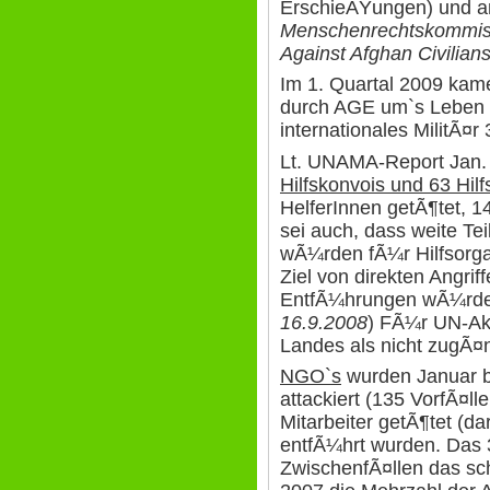
ErschieÃŸungen) und an
Menschenrechtskommis
Against Afghan Civilia
Im 1. Quartal 2009 kam
durch AGE um`s Leben (
internationales MilitÃ¤r
Lt. UNAMA-Report Jan.
Hilfskonvois und 63 Hilf
HelferInnen getÃ¶tet, 1
sei auch, dass weite Te
wÃ¼rden fÃ¼r Hilfsorgan
Ziel von direkten Angri
EntfÃ¼hrungen wÃ¼rde
16.9.2008
) FÃ¼r UN-Akt
Landes als nicht zugÃ¤n
NGO`s
wurden Januar b
attackiert (135 VorfÃ¤l
Mitarbeiter getÃ¶tet (d
entfÃ¼hrt wurden. Das 3
ZwischenfÃ¤llen das sc