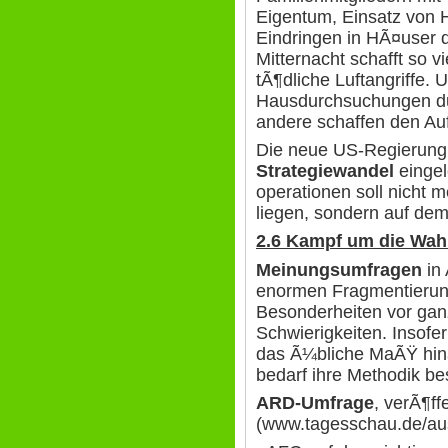
Eigentum, Einsatz von
Eindringen in HÃ¤user 
Mitternacht schafft so 
tÃ¶dliche Luftangriffe
Hausdurchsuchungen dur
andere schaffen den Auf
Die neue US-Regierung 
Strategiewandel
eingel
operationen soll nicht
liegen, sondern auf de
2.6 Kampf um die Wa
Meinungsumfragen
in 
enormen Fragmentierung
Besonderheiten vor ga
Schwierigkeiten. Insof
das Ã¼bliche MaÃŸ hina
bedarf ihre Methodik be
ARD-Umfrage
, verÃ¶ff
(www.tagesschau.de/aus