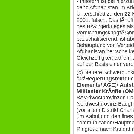
- Insofern ist die hierzu
ganz Afghanistan im Kri
Unterschied zu den 22 K
2001, falsch. Das lÃ¤uf
des BÃ¼rgerkrieges als
VernichtungskriegfÃ¼hr
pauschalisierend, ist ab
Behauptung von Verteid
Afghanistan herrsche ke
Gleichzeitigkeit extrem 
auf der Basis einer verb
(c) Neuere Schwerpunkt
â€ž
Regierungsfeindlic
Elements/ AGE
)/
Aufst
Militanter KrÃ¤fte (OM
SÃ¼dwestprovinzen Far
Nordwestprovinz Badghi
(vor allem Distrikt Cha
um Kabul und den lines 
communication/Hauptna
Ringroad nach Kandaha