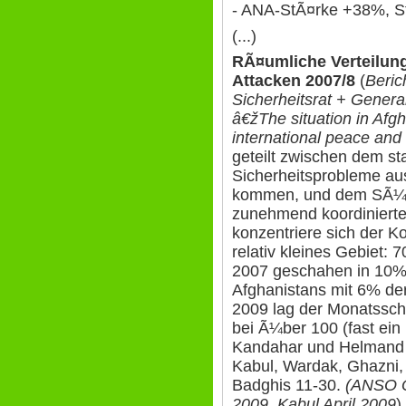
- ANA-StÃ¤rke +38%, St
(...)
RÃ¤umliche Verteilung
Attacken 2007/8
(
Beric
Sicherheitsrat + Gener
â€žThe situation in Afgh
international peace and 
geteilt zwischen dem s
Sicherheitsprobleme aus
kommen, und dem SÃ¼d
zunehmend koordinierte
konzentriere sich der K
relativ kleines Gebiet: 
2007 geschahen in 10% (
Afghanistans mit 6% de
2009 lag der Monatssch
bei Ã¼ber 100 (fast ein D
Kandahar und Helmand 
Kabul, Wardak, Ghazni, 
Badghis 11-30.
(ANSO Q
2009, Kabul April 2009
)