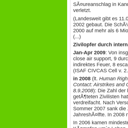
SÃ¤ureanschlag in Kand
verletzt.
(Landesweit gibt es 11.
2002 gebaut. Die SchÃ¼l
2000 auf mehr als 6 Mi
(...)
Z
ivilopfer durch inter
Jan-Apr 2009
: Von ins
close air support, 9 dur
indirektes Feuer, 8 esca
(ISAF CIVCAS Cell v. 2.
in 2008
(lt.
Human Right
Contact: Airstrikes and 
8.9.2008
): Die Zahl de
getÃ¶teten Zivilisten ha
verdreifacht. Nach Vers
Sommer 2007 sank die Za
JahreshÃ¤lfte. In 2008 
In 2006 kamen mindeste