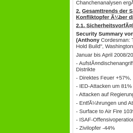
Chanchenanalysen ergÃ
2
.
Gesamttrends der S
Konfliktopfer Ã¼ber d
2.1. SicherheitsvorfÃ¤
Security Summary vo
(Anthony
Cordesman: T
Hold Build", Washingto
Januar bis April 2008/2
- AufstÃ¤ndischenangri
Distrikte
- Direktes Feuer +57%,
- IED-Attacken um 81%
- Attacken auf Regier
- EntfÃ¼hrungen und At
- Surface to Air Fire 10
- ISAF-Offensivoperati
- Zivilopfer -44%