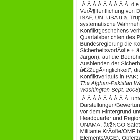
-Â Â Â Â Â Â Â Â Â die
VerÃ¶ffentlichung von D
ISAF, UN, USA u.a. Trup
systematische Wahrneh
Konfliktgeschehens verh
Quartalsberichten des 
Bundesregierung die Ko
SicherheitsvorfÃ¤lle + 
Jargon), auf die Bedro
Ausblenden der Sicherh
â€žZugÃ¤nglichkeit", d
Konfliktverlaufs in PAK; 
The Afghan-Pakistan Wa
Washington Sept. 2008
-Â Â Â Â Â Â Â Â Â unt
Darstellungen/Bewertun
vor dem Hintergrund unt
Headquarter und Regio
UNAMA, â€žNGO Safety 
Militante KrÃ¤fte/OMF 
Elements/AGE). Opferza