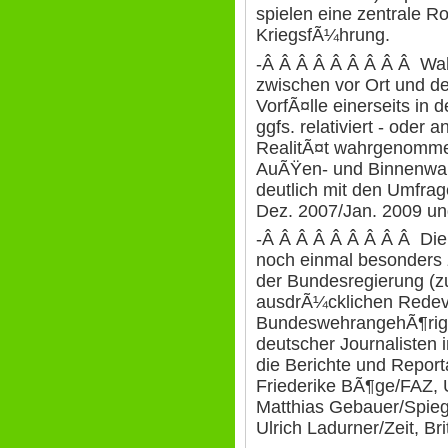
spielen eine zentrale Ro
KriegsfÃ¼hrung.
-Â Â Â Â Â Â Â Â Â Wa
zwischen vor Ort und de
VorfÃ¤lle einerseits in 
ggfs. relativiert - oder a
RealitÃ¤t wahrgenomme
AuÃŸen- und Binnenwa
deutlich mit den Umfr
Dez. 2007/Jan. 2009 un
-Â Â Â Â Â Â Â Â Â Die
noch einmal besonders 
der Bundesregierung (zu
ausdrÃ¼cklichen Redev
BundeswehrangehÃ¶rige)
deutscher Journalisten 
die Berichte und Report
Friederike BÃ¶ge/FAZ, 
Matthias Gebauer/Spieg
Ulrich Ladurner/Zeit, Br