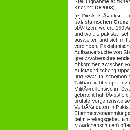
Stellungnahme â€žKrieg
Krieg!?" 10/2008)
(e) Die AufstÃ¤ndische
pakistanischen Grenz
stÃ¼tzen, wo ca. 150 Au
und wo die pakistanisc
ausweiten und sich mit 
verbinden. Pakistanische
Aufbauversuche von St
grenzÃ¼berschreitende
Abkommen zwischen Re
AufstÃ¤ndischengruppe
und Swat-Tal scheinen 
Taliban nicht stoppen z
MilitÃ¤roffensive im Sw
gebracht hat, lÃ¤sst si
brutale Vorgehensweise
VerbÃ¼ndeten in Pakis
Stammesversammlunge
beim Freitagsgebet, En
MÃ¤dchenschulen) offe