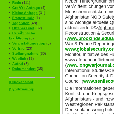
Neben Hintergrundinfor
•
Rede
(111)
VerÃ¶ffentlichungen v
•
GroÃŸe Anfrage
(4)
Menschenrechtskommiss
•
Kleine Anfrage
(31)
Afghanistan NGO Safet
•
Fragestunde
(1)
sind wichtige aktuelle Q
•
Tagebuch
(48)
aktualisierte â€ž
Afghani
•
Offener Brief
(32)
Reconstruction & Securi
•
PersÃ¶nliche
(
www.brookings.edu/a
ErklÃ¤rung
(6)
War & Peace Reporting/
•
Veranstaltungstipp
(6)
•
Vortrag
(23)
www.globalsecurity.or
•
Stellungnahme
(60)
Monitor, Initiative des 
•
Weblink
(17)
www.afghanconflictmoni
•
Aufruf
(5)
(
www.longwarjournal.
•
Dokumentiert
(35)
International Studies/CS
Council on Security & 
Council (
www.senliscou
[Druckansicht]
Die Informationen gebe
[Syndizierung]
Konflikt- und Kriegsg
Afghanistans - und inz
Westregionen Pakistans
Deutschland wenig bek