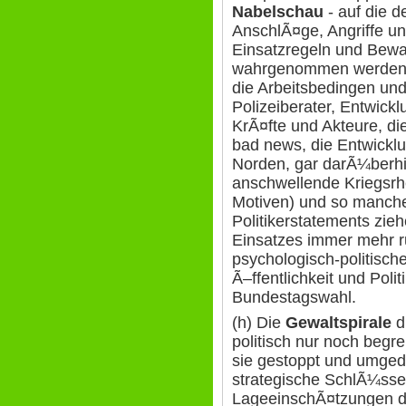
Nabelschau
- auf die d
AnschlÃ¤ge, Angriffe un
Einsatzregeln und Bewaf
wahrgenommen werden di
die Arbeitsbedingen un
Polizeiberater, Entwick
KrÃ¤fte und Akteure, di
bad news, die Entwickl
Norden, gar darÃ¼berhi
anschwellende Kriegsrh
Motiven) und so manches
Politikerstatements zie
Einsatzes immer mehr r
psychologisch-politisch
Ã–ffentlichkeit und Poli
Bundestagswahl.
(h) Die
Gewaltspirale
d
politisch nur noch begre
sie gestoppt und umgedr
strategische SchlÃ¼ssel
LageeinschÃ¤tzungen d