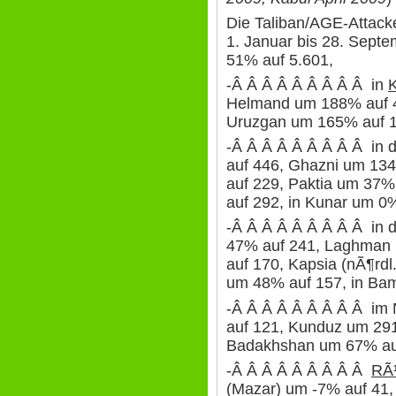
Die Taliban/AGE-Attack
1. Januar bis 28. Sept
51% auf 5.601,
-Â Â Â Â Â Â Â Â Â in
Helmand um 188% auf 4
Uruzgan um 165% auf 1
-Â Â Â Â Â Â Â Â Â in
auf 446, Ghazni um 13
auf 229, Paktia um 37%
auf 292, in Kunar um 0
-Â Â Â Â Â Â Â Â Â in 
47% auf 241, Laghman
auf 170, Kapsia (nÃ¶rd
um 48% auf 157, in Ba
-Â Â Â Â Â Â Â Â Â im
auf 121, Kunduz um 291
Badakhshan um 67% au
-Â Â Â Â Â Â Â Â Â
RÃ
(Mazar) um -7% auf 41,