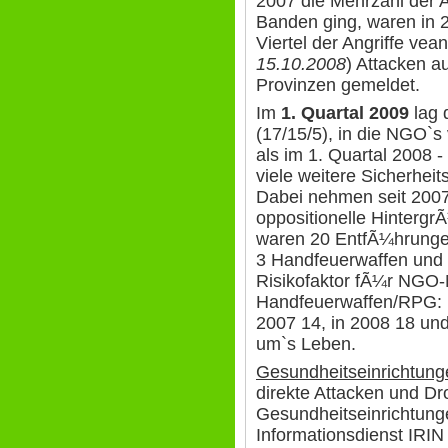
2007 die Mehrzahl der An
Banden ging, waren in 
Viertel der Angriffe veant
15.10.2008
) Attacken 
Provinzen gemeldet.
Im
1. Quartal 2009
lag 
(17/15/5), in die NGO`
als im 1. Quartal 2008 
viele weitere Sicherhei
Dabei nehmen seit 2007
oppositionelle Hintergr
waren 20 EntfÃ¼hrungen,
3 Handfeuerwaffen und 
Risikofaktor fÃ¼r NGO-M
Handfeuerwaffen/RPG: 
2007 14, in 2008 18 und
um`s Leben.
Gesundheitseinrichtunge
direkte Attacken und D
Gesundheitseinrichtungen
Informationsdienst IRIN