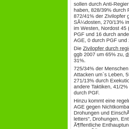
sollen durch Anti-Regie
haben, 828/39% durch 
872/41% der Zivilopfer
SÃ¼dosten, 270/13% im
im Westen, Nordost 45 
PGF und 16 durch ander
AGE, 0 durch PGF und 
Die
Zivilopfer durch reg
ggb 2007 um 65% zu,
d
31%.
725/34% der Menschen 
Attacken um`s Leben, 5
271/13% durch Exekuti
andere Taktiken, 41/2% 
durch PGF.
Hinzu kommt eine regel
AGE gegen Nichtkombat
Drohungen und EinschÃ
letters", Drohungen, En
Ã¶ffentliche Enthaupt