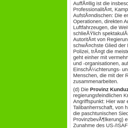
AuffÃ¤llig ist die insb
ProfessionalitÃ¤t, Kamp
AufstÃ¤ndischen: Die 
Operationen, direkten 
Luftfahrzeugen, die Wei
schlieÃŸlich spektakul
AutoritÃ¤t von Regierun
schwÃ¤chste Glied der 
Polizei, trÃ¤gt die meis
geht einher mit vermehrt
und -organisationen, au
EinschÃ¼chterungs- un
Menschen, die mit der R
zusammenarbeiten.
(d) Die
Provinz Kundu
regierungsfeindlichen Kr
Angriffspunkt: Hier war
Talibanherrschaft, von h
die paschtunischen Sie
ProvinzbevÃ¶lkerung) e
Zunahme des US-/ISAF