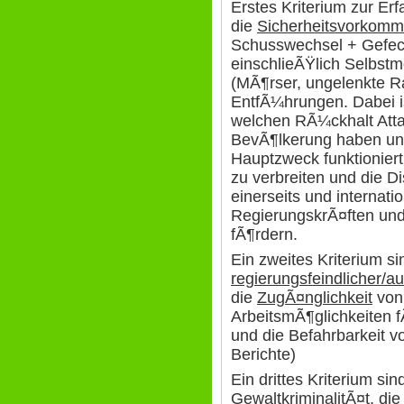
Erstes Kriterium zur Er
die
Sicherheitsvorkomm
Schusswechsel + Gefec
einschlieÃŸlich Selbstm
(MÃ¶rser, ungelenkte Ra
EntfÃ¼hrungen. Dabei i
welchen RÃ¼ckhalt Atta
BevÃ¶lkerung haben und 
Hauptzweck funktionier
zu verbreiten und die 
einerseits und internati
RegierungskrÃ¤ften und
fÃ¶rdern.
Ein zweites Kriterium s
regierungsfeindlicher/a
die
ZugÃ¤nglichkeit
von 
ArbeitsmÃ¶glichkeiten 
und die Befahrbarkeit 
Berichte)
Ein drittes Kriterium sin
GewaltkriminalitÃ¤t
, di