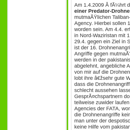
Am 1.4.2009 Â fÃ¼hrt d
einer Predator-Drohne
mutmaÃŸlichen Taliban
Agency. Hierbei sollen 
worden sein. Am 4.4. er
in Nord-Waziristan mit 
29.4. gegen ein Ziel in
ist der 16. Drohnenangr
Angriffe gegen mutmaÃŸl
werden in der pakistanis
abgelehnt, angebliche 
von mir auf die Drohne
lobt ihre â€žsehr gute 
dass die Drohnenangriffe 
schlecht aussehen lass
GesprÃ¤chspartnern do
teilweise zuwider laufe
Agencies der FATA, won
die Drohnenangriffe ke
man unter der despotisc
keine Hilfe vom pakist