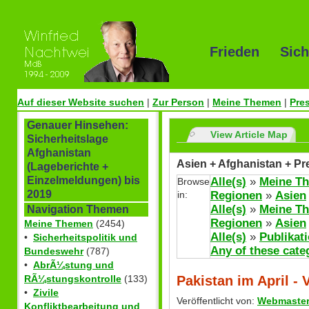
Frieden Sich
Auf dieser Website suchen
|
Zur Person
|
Meine Themen
|
Pre
Genauer Hinsehen:
View Article Map
Sicherheitslage
Afghanistan
Asien + Afghanistan + Pr
(Lageberichte +
Einzelmeldungen) bis
Alle(s)
»
Meine T
Browse
2019
in:
Regionen
»
Asien
Alle(s)
»
Meine T
Navigation Themen
Regionen
»
Asien
Meine Themen
(2454)
Alle(s)
»
Publikat
•
Sicherheitspolitik und
Any of these cate
Bundeswehr
(787)
•
AbrÃ¼stung und
Pakistan im April - 
RÃ¼stungskontrolle
(133)
•
Zivile
Veröffentlicht von:
Webmaste
Konfliktbearbeitung und