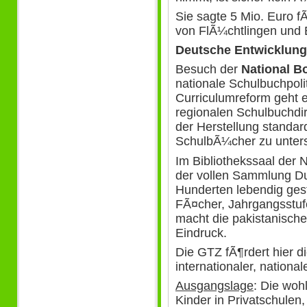
Sie sagte 5 Mio. Euro 
von FlÃ¼chtlingen und 
Deutsche Entwicklun
Besuch der
National B
nationale Schulbuchpoli
Curriculumreform geht e
regionalen Schulbuchdir
der Herstellung standard
SchulbÃ¼cher zu unter
Im Bibliothekssaal der 
der vollen Sammlung Du
Hunderten lebendig ges
FÃ¤cher, Jahrgangsstuf
macht die pakistanische 
Eindruck.
Die GTZ fÃ¶rdert hier d
internationaler, nationa
Ausgangslage
: Die woh
Kinder in Privatschulen,