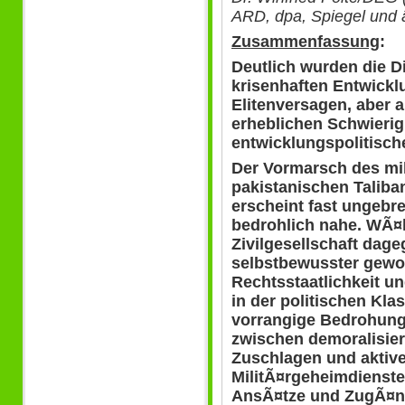
ARD, dpa, Spiegel und
Zusammenfassung
:
Deutlich wurden die 
krisenhaften Entwickl
Elitenversagen, aber 
erheblichen Schwierig
entwicklungspolitisc
Der Vormarsch des mi
pakistanischen Talib
erscheint fast ungebr
bedrohlich nahe. WÃ¤
Zivilgesellschaft dage
selbstbewusster gewo
Rechtsstaatlichkeit un
in der politischen Kl
vorrangige Bedrohung
zwischen demoralisi
Zuschlagen und aktive
MilitÃ¤rgeheimdienste
AnsÃ¤tze und ZugÃ¤n