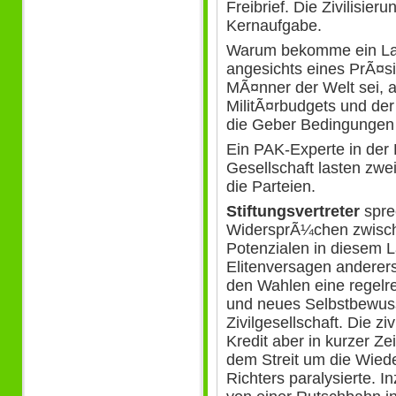
Freibrief. Die Zivilisier
Kernaufgabe.
Warum bekomme ein La
angesichts eines PrÃ¤si
MÃ¤nner der Welt sei, 
MilitÃ¤rbudgets und d
die Geber Bedingungen 
Ein PAK-Experte in der 
Gesellschaft lasten zwe
die Parteien.
Stiftungsvertreter
spre
WidersprÃ¼chen zwisc
Potenzialen in diesem 
Elitenversagen anderers
den Wahlen eine regel
und neues Selbstbewuss
Zivilgesellschaft. Die zi
Kredit aber in kurzer Ze
dem Streit um die Wied
Richters paralysierte. 