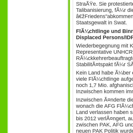
StraÃŸe. Sie protestier
Talibanisierung, fÃ¼r 
â€žFriedens"abkommens
Staatsgewalt in Swat.
FlÃ¼chtlinge und Binn
Displaced Persons/IDP
Wiederbegegnung mit Kil
Representative UNHCR
RÃ¼ckkehrerbeauftragt
StabilitÃ¤tspakt fÃ¼r 
Kein Land habe Ã¼ber e
viele FlÃ¼chtlinge auf
noch 1,7 Mio. afghanisch
Inzwischen kommen imm
Inzwischen Ã¤nderte di
wonach die AFG FlÃ¼cht
Land verlassen haben so
bis 2012 verlÃ¤ngert,
zwischen PAK, AFG un
neuen PAK Politik wur