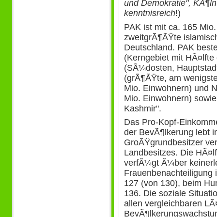
und Demokratie", KÃ¶ln
kenntnisreich
!)
PAK ist mit ca. 165 Mi
zweitgrÃ¶ÃŸte islamisc
Deutschland. PAK beste
(Kerngebiet mit HÃ¤lfte
(SÃ¼dosten, Hauptstadt 
(grÃ¶ÃŸte, am wenigste
Mio. Einwohnern) und N
Mio. Einwohnern) sowie
Kashmir".
Das Pro-Kopf-Einkommen 
der BevÃ¶lkerung lebt i
GroÃŸgrundbesitzer v
Landbesitzes. Die HÃ¤l
verfÃ¼gt Ã¼ber keiner
Frauenbenachteiligung is
127 (von 130), beim Hu
136. Die soziale Situati
allen vergleichbaren L
BevÃ¶lkerungswachstum