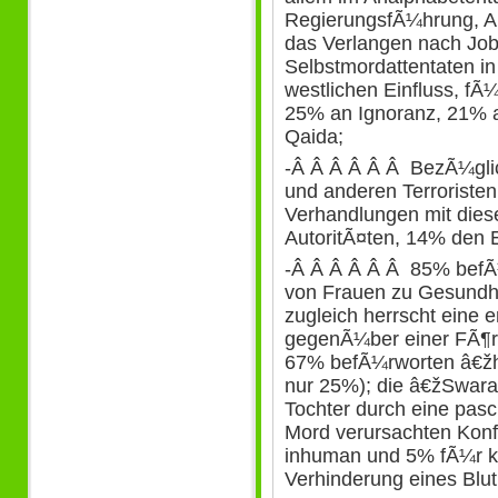
RegierungsfÃ¼hrung, Ar
das Verlangen nach Jobs
Selbstmordattentaten i
westlichen Einfluss, fÃ
25% an Ignoranz, 21% 
Qaida;
-Â Â Â Â Â Â BezÃ¼gli
und anderen Terroriste
Verhandlungen mit dies
AutoritÃ¤ten, 14% den 
-Â Â Â Â Â Â 85% befÃ
von Frauen zu Gesundhe
zugleich herrscht eine 
gegenÃ¼ber einer FÃ¶r
67% befÃ¼rworten â€žhon
nur 25%); die â€žSwara
Tochter durch eine pasc
Mord verursachten Konfl
inhuman und 5% fÃ¼r kri
Verhinderung eines Blut