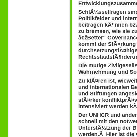
Entwicklungszusammen
SchlÃ¼sselfragen sin
Politikfelder und inte
beitragen kÃ¶nnen bzw
zu bremsen, wie sie zu 
â€žBetter" Governanc
kommt der StÃ¤rkung 
durchsetzungsfÃ¤higen
RechtsstaatsfÃ¶rderun
Die mutige Zivilgesell
Wahrnehmung und Soli
Zu klÃ¤ren ist, wiewe
und internationalen 
und Stiftungen angesi
stÃ¤rker konfliktprÃ¤
intensiviert werden k
Der UNHCR und ander
schnell mit den notwe
UnterstÃ¼tzung der Bi
werden.Â Hier ist die