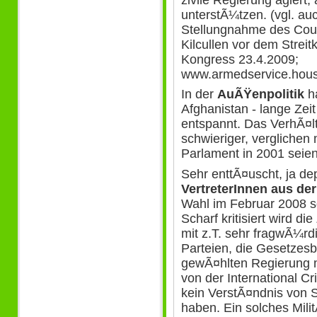
zivile Regierung agiert,
unterstÃ¼tzen. (vgl. au
Stellungnahme des Cou
Kilcullen vor dem Strei
Kongress 23.4.2009;
www.armedservice.hous
In der
AuÃŸenpolitik
ha
Afghanistan - lange Zeit
entspannt. Das VerhÃ¤lt
schwieriger, verglichen 
Parlament in 2001 seien 
Sehr enttÃ¤uscht, ja de
VertreterInnen aus der
Wahl im Februar 2008 so
Scharf kritisiert wird 
mit z.T. sehr fragwÃ¼rdig
Parteien, die Gesetzes
gewÃ¤hlten Regierung 
von der International Cr
kein VerstÃ¤ndnis von S
haben. Ein solches Mili