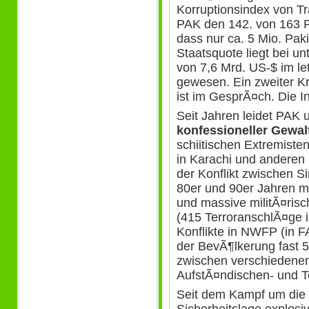
Korruptionsindex von Tr
PAK den 142. von 163 P
dass nur ca. 5 Mio. Pak
Staatsquote liegt bei u
von 7,6 Mrd. US-$ im le
gewesen. Ein zweiter K
ist im GesprÃ¤ch. Die In
Seit Jahren leidet PAK 
konfessioneller Gewal
schiitischen Extremiste
in Karachi und anderen
der Konflikt zwischen S
80er und 90er Jahren m
und massive militÃ¤ris
(415 TerroranschlÃ¤ge i
Konflikte in NWFP (in F
der BevÃ¶lkerung fast 50
zwischen verschiedene
AufstÃ¤ndischen- und T
Seit dem Kampf um die 