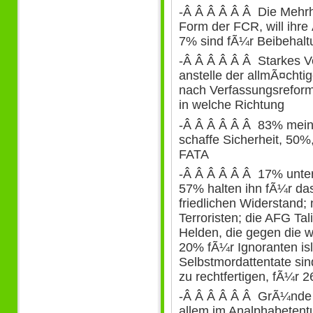
-Â Â Â Â Â Â Die Mehrhei
Form der FCR, will ihre
7% sind fÃ¼r Beibehalt
-Â Â Â Â Â Â Starkes V
anstelle der allmÃ¤chti
nach Verfassungsreform 
in welche Richtung
-Â Â Â Â Â Â 83% mein
schaffe Sicherheit, 50%,
FATA
-Â Â Â Â Â Â 17% unter
57% halten ihn fÃ¼r da
friedlichen Widerstand;
Terroristen; die AFG Ta
Helden, die gegen die 
20% fÃ¼r Ignoranten is
Selbstmordattentate si
zu rechtfertigen, fÃ¼r 
-Â Â Â Â Â Â GrÃ¼nde d
allem im Analphabetent