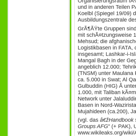
Organisierungsraum fÃ¼
und in anderen Teilen P
Koelbl (Spiegel 19/09) 
Ausbildungszentrale des
GrÃ¶ÃŸte Gruppen sind 
mit schÃ¤tzungsweise 1
Mehsud; die afghanisch
Logistikbasen in FATA,
insgesamt; Lashkar-i-I
Mangal Bagh in der Ge
angeblich 12.000; Tehr
(TNSM) unter Maulana F
ca. 5.000 in Swat; Al Qa
Gulbuddin (HIG) Â unte
1.000, mit Taliban kÃ¤
Network unter Jalaluddi
Basen in Nord-Wazirist
Mujahideen (ca.200), Ja
(vgl. das
â€žHandbook 9 
Groups AFG
" (+ PAK),
www.wikileaks.org/wiki/A