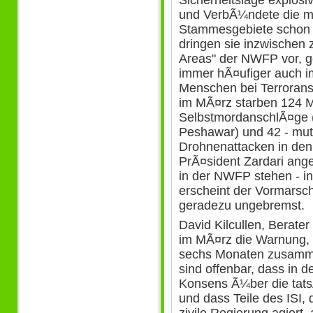
Sicherheitslage explosi
und VerbÃ¼ndete die m
Stammesgebiete schon l
dringen sie inzwischen
Areas" der NWFP vor,
immer hÃ¤ufiger auch i
Menschen bei Terroransc
im MÃ¤rz starben 124 
SelbstmordanschlÃ¤ge (u
Peshawar) und 42 - mutm
Drohnenattacken in den
PrÃ¤sident Zardari ange
in der NWFP stehen - i
erscheint der Vormarsch
geradezu ungebremst.
David Kilcullen, Berate
im MÃ¤rz die Warnung, d
sechs Monaten zusamm
sind offenbar, dass in d
Konsens Ã¼ber die tat
und dass Teile des ISI, 