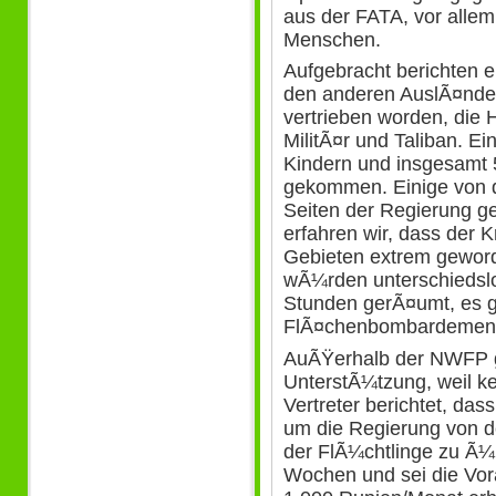
aus der FATA, vor allem
Menschen.
Aufgebracht berichten e
den anderen AuslÃ¤nder
vertrieben worden, die
MilitÃ¤r und Taliban. Ein
Kindern und insgesamt 5
gekommen. Einige von 
Seiten der Regierung g
erfahren wir, dass der 
Gebieten extrem gewor
wÃ¼rden unterschiedslo
Stunden gerÃ¤umt, es ge
FlÃ¤chenbombardement
AuÃŸerhalb der NWFP ge
UnterstÃ¼tzung, weil k
Vertreter berichtet, da
um die Regierung von d
der FlÃ¼chtlinge zu Ã¼
Wochen und sei die Vor