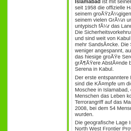
Islamabad
ist mit sein
seit 1958 die offizielle
seinem groÃŸzÃ¼gigen,
seinem vielen GrÃ¼n u
untypisch fÃ¼r das Land
Die Sicherheitsvorkehru
und sind weit von Kabul 
mehr SandsÃ¤cke. Die S
weniger angespannt, au
das hiesige groÃŸe Ser
grÃ¶ÃŸere AbstÃ¤nde be
Serena in Kabul.
Der erste entspanntere
sind die KÃ¤mpfe um d
Moschee in Islamabad, d
Menschen das Leben kos
Terrorangriff auf das M
2008, bei dem 54 Mensc
wurden.
Die geografische Lage 
North West Frontier Pr