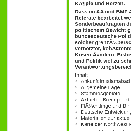
KÃ¶pfe und Herzen.
Dass im AA und BMZ 
Referate bearbeitet w
Sonderbeauftragten d
politischem Gewicht gi
bundesdeutsche Politi
solcher grenzÃ¼bersch
vernetzter, kohÃ¤rente
KrisenlÃ¤ndern. Bish
und Politik viel zu se
Verantwortungsbereic
Inhalt
Ankunft in Islamabad
Allgemeine Lage
Stammesgebiete
Aktueller Brennpun
FlÃ¼chtlinge und Bin
Deutsche Entwicklu
Materialien zur aktue
Karte der Northwest 