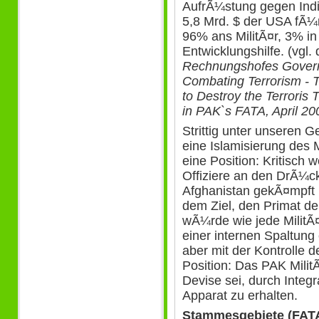
AufrÃ¼stung gegen Ind
5,8 Mrd. $ der USA fÃ¼
96% ans MilitÃ¤r, 3% i
Entwicklungshilfe. (vgl.
Rechnungshofes Governm
Combating Terrorism -
to Destroy the Terroris
in PAK`s FATA, April 20
Strittig unter unseren G
eine Islamisierung des M
eine Position: Kritisch 
Offiziere an den DrÃ¼c
Afghanistan gekÃ¤mpft h
dem Ziel, den Primat der
wÃ¼rde wie jede MilitÃ¤
einer internen Spaltun
aber mit der Kontrolle 
Position: Das PAK MilitÃ¤
Devise sei, durch Integ
Apparat zu erhalten.
Stammesgebiete (FAT