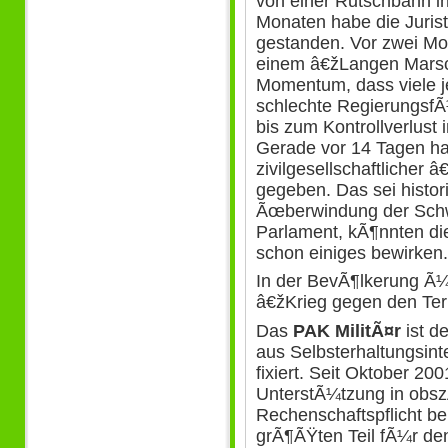
von einer Rutschbahn i
Monaten habe die Juris
gestanden. Vor zwei Mon
einem â€žLangen Marsch
Momentum, dass viele j
schlechte RegierungsfÃ
bis zum Kontrollverlust 
Gerade vor 14 Tagen hab
zivilgesellschaftlicher 
gegeben. Das sei histor
Ãœberwindung der Sch
Parlament, kÃ¶nnten di
schon einiges bewirken.
In der BevÃ¶lkerung Ã¼
â€žKrieg gegen den Terr
Das
PAK MilitÃ¤r
ist d
aus Selbsterhaltungsint
fixiert. Seit Oktober 20
UnterstÃ¼tzung in obs
Rechenschaftspflicht 
grÃ¶ÃŸten Teil fÃ¼r de