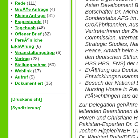
•
Rede
(111)
Asian Development B
•
GroÃŸe Anfrage
(4)
Botschafter Dr. Micha
•
Kleine Anfrage
(31)
Sonderstabs AFG im 
•
Fragestunde
(1)
GroÃŸbritannien, Aus
•
Tagebuch
(48)
VertreterInnen der Zi
•
Offener Brief
(32)
Commission, Internati
•
PersÃ¶nliche
Strategic Studies, Na
ErklÃ¤rung
(6)
Peace, Anwalt beim
•
Veranstaltungstipp
(6)
den deutschen Stiftu
•
Vortrag
(23)
HSS,HBS, FNS) der 
•
Stellungnahme
(60)
ErÃ¶ffung des Deuts
•
Weblink
(17)
Entwicklungszusamme
•
Aufruf
(5)
Besuch der National 
•
Dokumentiert
(35)
Nursing House in Raw
FlÃ¼chtlingen aus d
[Druckansicht]
Zur Delegation gehÃ¶r
[Syndizierung]
leitenden Beamtinnen de
Hoven und Christiane H
Pakistan-Experten Dr. 
Jochen Hippler/INEF, U
Dr. Winfried Polte/DEG 