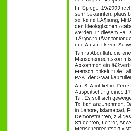
Im Spiegel 19/2009 recht
sehr bekannten, plausi
sei keine LÃ¶sung, MitlÃ
den ideologischen Ãœb
werden. In diesem Fall 
TÃ¼nche fÃ¼r fehlenden
und Ausdruck von Schw
Tahira Abdullah, die ene
Menschenrechtskommiss
Abkommen ein â€žVerbr
Menschlichkeit." Die Ta
PAK, der Staat kapitulie
Am 3. April lief im Fer
Auspeitschung eines 1
Tal. Es soll sich geweig
Taliban anzunehmen. Da
in Lahore, Islamabad,
Demonstranten, zivilges
Studenten, Lehrer, AnwÃ
Menschenrechtsaktiviste