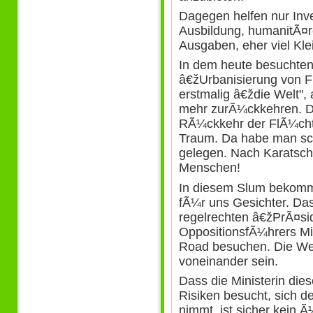
Dagegen helfen nur Inve
Ausbildung, humanitÃ¤r
Ausgaben, eher viel Kle
In dem heute besuchten
â€žUrbanisierung von Fl
erstmalig â€ždie Welt",
mehr zurÃ¼ckkehren. D
RÃ¼ckkehr der FlÃ¼chtli
Traum. Da habe man sc
gelegen. Nach Karatsch
Menschen!
In diesem Slum bekomm
fÃ¼r uns Gesichter. Das
regelrechten â€žPrÃ¤si
OppositionsfÃ¼hrers Mi
Road besuchen. Die Wel
voneinander sein.
Dass die Ministerin diese
Risiken besucht, sich d
nimmt, ist sicher kein Ã