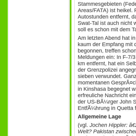
Stammesgebieten (Feder
Areas/FATA) ist heikel.
Autostunden entfernt, d
Swat-Tal ist auch nicht
soll es schon mit dem T
Am letzten Abend hat in
kaum der Empfang mit 
begonnen, treffen scho
Meldungen ein: In F-7/3
km entfernt, hat ein Se
der Grenzpolizei angegri
sieben verwundet. Gan
momentanen GesprÃ¤chs
in Kinshasa begegnet war
erfreuliche Nachricht ei
der US-BÃ¼rger John S
EntfÃ¼hrung in Quetta f
Allgemeine Lage
(vgl.
Jochen Hippler: â€
Welt? Pakistan zwischen