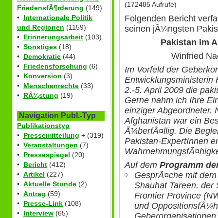
(172485 Aufrufe)
FriedensfÃ¶rderung
(149)
Folgenden Bericht verf
•
Internationale Politik
und Regionen
(1159)
seinen jÃ¼ngsten Pakis
•
Erinnerungsarbeit
(103)
Pakistan im A
•
Sonstiges
(18)
Winfried Na
•
Demokratie
(44)
•
Friedensforschung
(6)
Im Vorfeld der Geberkon
•
Konversion
(3)
Entwicklungsministerin
•
Menschenrechte
(33)
2.-5. April 2009 die pa
•
RÃ¼stung
(19)
Gerne nahm ich Ihre Ein
einziger Abgeordneter.
Navigation Publ.-Typ
Afghanistan war ein Be
Publikationstyp
Ã¼berfÃ¤llig. Die Begle
•
Pressemitteilung
+ (319)
Pakistan-ExpertInnen er
•
Veranstaltungen
(7)
WahrnehmungsfÃ¤higkei
•
Pressespiegel
(20)
Auf dem
Programm der
•
Bericht
(412)
•
Artikel
(227)
GesprÃ¤che mit dem 
•
Aktuelle Stunde
(2)
Shauhat Tareen, der 
•
Antrag
(59)
Frontier Province (N
•
Presse-Link
(108)
und OppositionsfÃ¼hr
•
Interview
(65)
Geberorganisatione