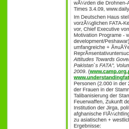
wÃ¼rden die Drohnen-At
Times 3.4.09, www.dail
Im Deutschen Haus stell
vorzÃ¼glichen FATA-K
vor, Chief Executive v
Motivation Programe - 
development/Peshawar).
umfangreiche + Ã¤uÃŸer
ReprÃ¤sentativuntersu
Attitudes Towards Gover
Pakistan`s FATA", Volum
2009
. (
www.camp.org.
www.understandingfat
Personen (2.000 in der
der Frauen in der Stamm
Talibanisierung der Sta
Feuerwaffen, Zukunft d
Institution der Jirga, pol
afghanische FlÃ¼chtlin
zu asiatischen + westli
Ergebnisse: