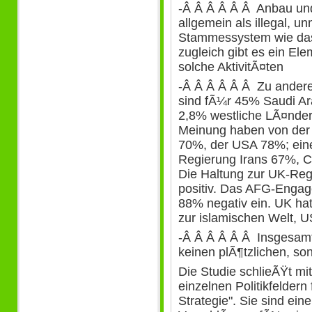
-Â Â Â Â Â Â Anbau un
allgemein als illegal, 
Stammessystem wie das
zugleich gibt es ein El
solche AktivitÃ¤ten
-Â Â Â Â Â Â Zu anderen
sind fÃ¼r 45% Saudi Ara
2,8% westliche LÃ¤nder,
Meinung haben von der
70%, der USA 78%; ein
Regierung Irans 67%, C
Die Haltung zur UK-Reg
positiv. Das AFG-Enga
88% negativ ein. UK ha
zur islamischen Welt, 
-Â Â Â Â Â Â Insgesa
keinen plÃ¶tzlichen, so
Die Studie schlieÃŸt m
einzelnen Politikfelder
Strategie". Sie sind ein