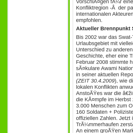
VorschlÃ¤gen fÃ¼r eine
Konfliktregion -Â der p
internationalen Akteure
empfohlen.
Aktueller Brennpunk
Bis 2002 war das Swat-T
Urlaubsgebiet mit vielle
Unterschied zu anderen 
Geschichte, eher eine T
Februar 2008 stimmte h
sÃ¤kulare Awami Nationa
in seiner aktuellen Rep
(ZEIT 30.4.2009
), wie 
lokalen Konflikten anwuc
AnstoÃŸes war die â€žine
die KÃ¤mpfe im Herbst 
3.000 Menschen zum Opf
160 Soldaten + Poliziste
offiziellen Zahlen. Jetzt
TrÃ¼mmerhaufen zerstÃ
An einem groÃŸen Markt 