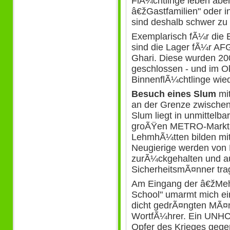
FlÃ¼chtlinge leben aber
â€žGastfamilien" oder
sind deshalb schwer zu 
Exemplarisch fÃ¼r die 
sind die Lager fÃ¼r AF
Ghari. Diese wurden 20
geschlossen - und im O
BinnenflÃ¼chtlinge wied
Besuch eines Slum
mit
an der Grenze zwischen
Slum liegt in unmittelb
groÃŸen METRO-Markt. 
LehmhÃ¼tten bilden mit
Neugierige werden von 
zurÃ¼ckgehalten und a
SicherheitsmÃ¤nner trag
Am Eingang der â€žMe
School" umarmt mich ein
dicht gedrÃ¤ngten MÃ¤nn
WortfÃ¼hrer. Ein UNHCR
Opfer des Krieges gege