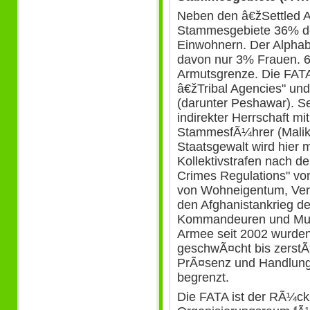
Neben den â€žSettled 
Stammesgebiete 36% der
Einwohnern. Der Alphabe
davon nur 3% Frauen. 60
Armutsgrenze. Die FATA 
â€žTribal Agencies" und
(darunter Peshawar). Sei
indirekter Herrschaft mit
StammesfÃ¼hrer (Malik
Staatsgewalt wird hier 
Kollektivstrafen nach d
Crimes Regulations" vo
von Wohneigentum, Ver
den Afghanistankrieg de
Kommandeuren und Mull
Armee seit 2002 wurden 
geschwÃ¤cht bis zerstÃ¶r
PrÃ¤senz und Handlung
begrenzt.
Die FATA ist der RÃ¼ck