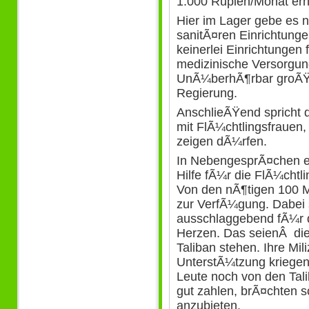
1.000 Rupien/Monat erh
Hier im Lager gebe es n
sanitÃ¤ren Einrichtunge
keinerlei Einrichtungen 
medizinische Versorgung
UnÃ¼berhÃ¶rbar groÃŸ i
Regierung.
AnschlieÃŸend spricht di
mit FlÃ¼chtlingsfrauen,
zeigen dÃ¼rfen.
In NebengesprÃ¤chen er
Hilfe fÃ¼r die FlÃ¼chtli
Von den nÃ¶tigen 100 M
zur VerfÃ¼gung. Dabei 
ausschlaggebend fÃ¼r
Herzen. Das seienÂ diej
Taliban stehen. Ihre Mi
UnterstÃ¼tzung kriegen 
Leute noch von den Tal
gut zahlen, brÃ¤chten s
anzubieten.