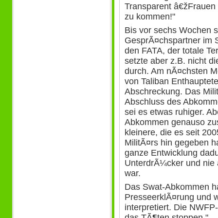
Transparent â€žFrauen is
zu kommen!"
Bis vor sechs Wochen s
GesprÃ¤chspartner im S
den FATA, der totale Ter
setzte aber z.B. nicht 
durch. Am nÃ¤chsten M
von Taliban Enthauptete
Abschreckung. Das Milit
Abschluss des Abkomm
sei es etwas ruhiger. A
Abkommen genauso zu
kleinere, die es seit 200
MilitÃ¤rs hin gegeben h
ganze Entwicklung dadu
UnterdrÃ¼cker und nie
war.
Das Swat-Abkommen ha
PresseerklÃ¤rung und we
interpretiert. Die NWFP-
das TÃ¶ten stoppen."