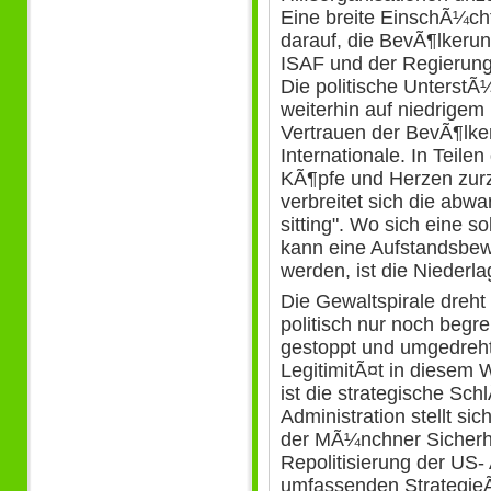
Eine breite EinschÃ¼ch
darauf, die BevÃ¶lkeru
ISAF und der Regierun
Die politische UnterstÃ
weiterhin auf niedrigem 
Vertrauen der BevÃ¶lke
Internationale. In Teil
KÃ¶pfe und Herzen zurz
verbreitet sich die abw
sitting". Wo sich eine so
kann eine Aufstandsbe
werden, ist die Niederla
Die Gewaltspirale dreht 
politisch nur noch begre
gestoppt und umgedreh
LegitimitÃ¤t in diesem
ist die strategische Sc
Administration stellt si
der MÃ¼nchner Sicherhe
Repolitisierung der US- 
umfassenden Strategi