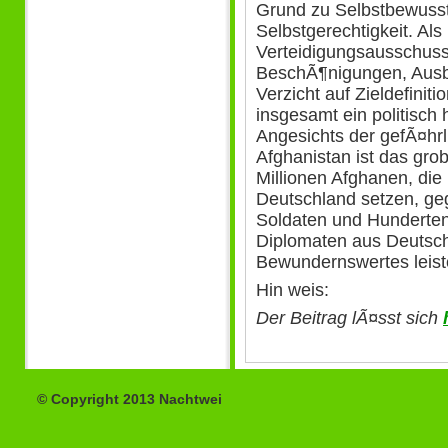
Grund zu Selbstbewussts
Selbstgerechtigkeit. Als
Verteidigungsausschuss
BeschÃ¶nigungen, Ausb
Verzicht auf Zieldefini
insgesamt ein politisch
Angesichts der gefÃ¤hr
Afghanistan ist das gr
Millionen Afghanen, di
Deutschland setzen, g
Soldaten und Hunderten 
Diplomaten aus Deutschl
Bewundernswertes leiste
Hin weis:
Der Beitrag lÃ¤sst sich
© Copyright 2013 Nachtwei