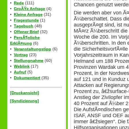
•
Rede
(111)
Chancen genutzt werde
•
GroÃŸe Anfrage
(4)
Die werden aber von Ã
•
Kleine Anfrage
(31)
Ã¼berschattet. Dass di
•
Fragestunde
(1)
ausgeprÃ¤gt sind, ist nu
•
Tagebuch
(48)
MÃ¤rz Ã¼berschritt die 
•
Offener Brief
(32)
Woche die 200. Im Vorj
•
PersÃ¶nliche
Ã¼berschritten. In den
ErklÃ¤rung
(6)
die SicherheitsvorfÃ¤ll
•
Veranstaltungstipp
(6)
Vorjahrszeitraum in Kan
•
Vortrag
(23)
Helmand um 188 Prozent
•
Stellungnahme
(60)
•
Weblink
(17)
Provinzen Wardak um 4
•
Aufruf
(5)
Prozent, in der Nordwe
•
Dokumentiert
(35)
auf 121 und in Kunduz 
Attacken auf Regierun
Prozent zu, â€žsurface-t
[Druckansicht]
Anstieg der Zivilopfer
[Syndizierung]
40 Prozent auf Ã¼ber 2
Die AufstÃ¤ndischen ge
ISAF, ANSF und OEF auf
immer â€žsiegen". Die 
Hilfsorganisationen un