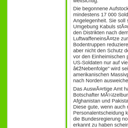
weitsichtig.
Die begonnene Aufstoc
mindestens 17 000 Solda
Angelegenheit. Sie sol
Umgebung Kabuls stÃ¤rk
den Distrikten nach de
LuftwaffeneinsÃ¤tze zu
Bodentruppen reduziere
aber nicht den Schutz 
vor den Einheimischen 
US-Soldaten nur auf vie
â€žNebenfolge" wird sei
amerikanischen Massiv
nach Norden ausweiche
Das AuswÃ¤rtige Amt ha
Botschafter MÃ¼tzelbu
Afghanistan und Pakistan
Diese gute, wenn auch 
Personalentscheidung k
die Bundesregierung no
erkannt zu haben schein