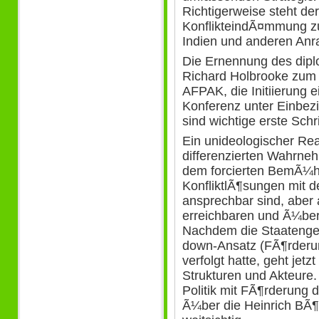
Richtigerweise steht der
KonflikteindÃ¤mmung zu
Indien und anderen Anrai
Die Ernennung des dip
Richard Holbrooke zum
AFPAK, die Initiierung e
Konferenz unter Einbezi
sind wichtige erste Schri
Ein unideologischer Rea
differenzierten Wahrne
dem forcierten BemÃ¼h
KonfliktlÃ¶sungen mit de
ansprechbar sind, aber
erreichbaren und Ã¼ber
Nachdem die Staatengem
down-Ansatz (FÃ¶rderung
verfolgt hatte, geht jetz
Strukturen und Akteure
Politik mit FÃ¶rderung d
Ã¼ber die Heinrich BÃ¶