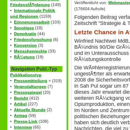
Veröffentlicht von:
Webmaste
FriedensfÃ¶rderung
(149)
(176604 Aufrufe)
•
Internationale Politik
und Regionen
(1159)
Folgenden Beitrag verfa
•
Erinnerungsarbeit
(103)
Zeitschrift "Strategie & 
•
Sonstiges
(18)
Letzte Chance in 
•
Demokratie
(44)
•
Friedensforschung
(6)
Winfried Nachtwei MdB
•
Konversion
(3)
BÃ¼ndnis 90/Die GrÃ¼n
•
Menschenrechte
(33)
und im Unterausschuss
•
RÃ¼stung
(19)
RÃ¼stungskontrolle
Die WÃ¤hlerregistrierung
Navigation Publ.-Typ
ungestÃ¶rter als erwart
Publikationstyp
2008 die Sicherheitsvo
•
Pressemitteilung
+ (319)
in Sah Pul sogar um 87 
•
Veranstaltungen
(7)
dieses Jahr erwartet d
•
Pressespiegel
(20)
weiteren RÃ¼ckgang vo
•
Bericht
(412)
Opiumproduktion, einen
•
Artikel
(227)
im Norden und Zentrum v
•
Aktuelle Stunde
(2)
•
Antrag
(59)
politischen Beziehunge
•
Presse-Link
(108)
haben sich deutlich verb
•
Interview
(65)
Nachrichten, die viel z