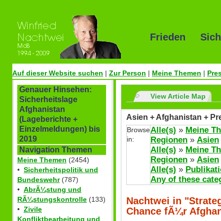
Frieden Sich
Auf dieser Website suchen
|
Zur Person
|
Meine Themen
|
Pre
Genauer Hinsehen:
View Article Map
Sicherheitslage
Afghanistan
Asien + Afghanistan + Pr
(Lageberichte +
Einzelmeldungen) bis
Alle(s)
»
Meine T
Browse
2019
in:
Regionen
»
Asien
Alle(s)
»
Meine T
Navigation Themen
Regionen
»
Asien
Meine Themen
(2454)
Alle(s)
»
Publikat
•
Sicherheitspolitik und
Any of these cate
Bundeswehr
(787)
•
AbrÃ¼stung und
Nachtwei in "Strateg
RÃ¼stungskontrolle
(133)
•
Zivile
Chance fÃ¼r Afghan
Konfliktbearbeitung und