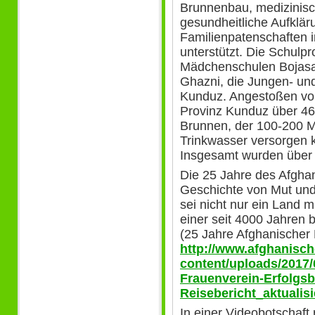
Brunnenbau, medizinis
gesundheitliche Aufklär
Familienpatenschaften 
unterstützt. Die Schulpr
Mädchenschulen Bojasar
Ghazni, die Jungen- un
Kunduz. Angestoßen vo
Provinz Kunduz über 46
Brunnen, der 100-200 
Trinkwasser versorgen k
Insgesamt wurden über 
Die 25 Jahre des Afgha
Geschichte von Mut un
sei nicht nur ein Land m
einer seit 4000 Jahren 
(25 Jahre Afghanischer 
http://www.afghanisch
content/uploads/2017/
Frauenverein-Erfolgsb
Reisebericht_aktualisi
In einer Videobotschaft