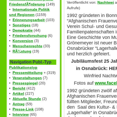
Veröffentlicht von:
Nachtwei
a
FriedensfÃ¶rderung
(149)
Aufrufe)
•
Internationale Politik
und Regionen
(1159)
1992 gründeten in Bonn
•
Erinnerungsarbeit
(103)
"Afghanischen Frauenver
•
Sonstiges
(18)
Verein Schul- und Gesu
•
Demokratie
(44)
Familienpatenschaften i
•
Friedensforschung
(6)
Eine Geschichte von Mu
•
Konversion
(3)
Grönemeyer ist neuer Bo
•
Menschenrechte
(33)
Osnabrücker "Lagerhall
•
RÃ¼stung
(19)
und herzlich gefeiert.
Jubiläumsfest 25 Ja
Navigation Publ.-Typ
Publikationstyp
in Osnabrück: 
•
Pressemitteilung
+ (319)
Winfried Nachtw
•
Veranstaltungen
(7)
Fotos auf
www.face
•
Pressespiegel
(20)
•
Bericht
(412)
1992 gründeten zwölf a
•
Artikel
(227)
Afghanischen Frauenve
•
Aktuelle Stunde
(2)
füllten Mitglieder, Fre
•
Antrag
(59)
den Saal des Kultur- 
•
Presse-Link
(108)
„Lagerhalle“ in Osnabr
•
Interview
(65)