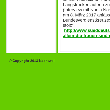
Langstreckenläuferin z
(Interview mit Nadia Na
am 8. März 2017 anlässl
Bundesverdienstkreuzes
stolz“,
http://www.sueddeutsc
allem-die-frauen-sind-
© Copyright 2013 Nachtwei