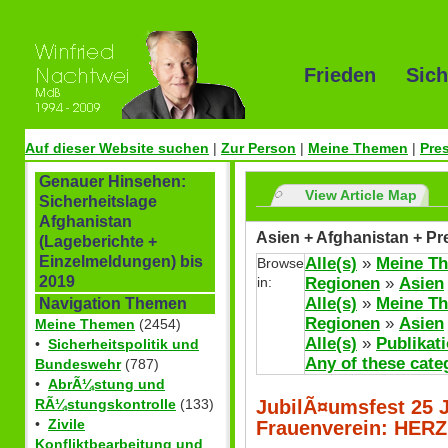
Frieden Sich
Auf dieser Website suchen
|
Zur Person
|
Meine Themen
|
Pre
Genauer Hinsehen:
View Article Map
Sicherheitslage
Afghanistan
Asien + Afghanistan + Pr
(Lageberichte +
Einzelmeldungen) bis
Alle(s)
»
Meine T
Browse
2019
in:
Regionen
»
Asien
Alle(s)
»
Meine T
Navigation Themen
Regionen
»
Asien
Meine Themen
(2454)
Alle(s)
»
Publikat
•
Sicherheitspolitik und
Any of these cate
Bundeswehr
(787)
•
AbrÃ¼stung und
JubilÃ¤umsfest 25 
RÃ¼stungskontrolle
(133)
•
Zivile
Frauenverein: HE
Konfliktbearbeitung und