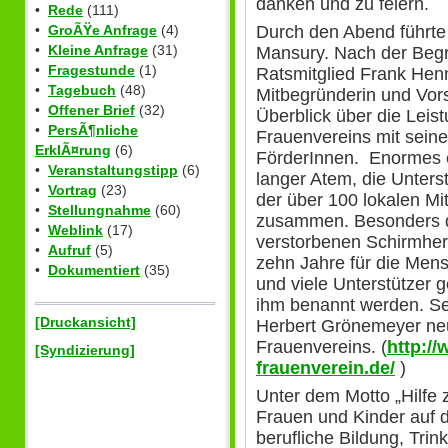
danken und zu feiern.
•
Rede
(111)
Durch den Abend führte
•
GroÃŸe Anfrage
(4)
•
Kleine Anfrage
(31)
Mansury. Nach der Beg
•
Fragestunde
(1)
Ratsmitglied Frank Henn
•
Tagebuch
(48)
Mitbegründerin und Vor
•
Offener Brief
(32)
Überblick über die Lei
•
PersÃ¶nliche
Frauenvereins mit seine
ErklÃ¤rung
(6)
FörderInnen. Enormes 
•
Veranstaltungstipp
(6)
langer Atem, die Unters
•
Vortrag
(23)
der über 100 lokalen Mit
•
Stellungnahme
(60)
zusammen. Besonders d
•
Weblink
(17)
verstorbenen Schirmher
•
Aufruf
(5)
zehn Jahre für die Mens
•
Dokumentiert
(35)
und viele Unterstützer 
ihm benannt werden. Sei
[Druckansicht]
Herbert Grönemeyer neu
Frauenvereins. (
http:/
[Syndizierung]
frauenverein.de/
)
Unter dem Motto „Hilfe z
Frauen und Kinder auf 
berufliche Bildung, Tri