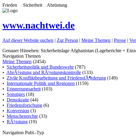
Frieden Sicherheit Abrüstung
www.nachtwei.de
Auf dieser Website suchen
|
Zur Person
|
Meine Themen
|
Presse
|
Ver
Genauer Hinsehen: Sicherheitslage Afghanistan (Lageberichte + Ein
Navigation Themen
Meine Themen
(2454)
•
Sicherheitspolitik und Bundeswehr
(787)
•
AbrÃ¼stung und RÃ¼stungskontrolle
(133)
•
Zivile Konfliktbearbeitung und FriedensfÃ¶rderung
(149)
•
Internationale Politik und Regionen
(1159)
•
Erinnerungsarbeit
(103)
•
Sonstiges
(18)
•
Demokratie
(44)
•
Friedensforschung
(6)
•
Konversion
(3)
•
Menschenrechte
(33)
•
RÃ¼stung
(19)
Navigation Publ.-Typ