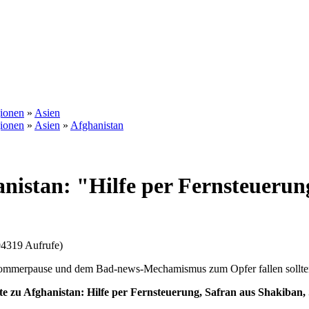
gionen
»
Asien
gionen
»
Asien
»
Afghanistan
stan: "Hilfe per Fernsteuerung
94319 Aufrufe)
der Sommerpause und dem Bad-news-Mechamismus zum Opfer fallen sollt
zu Afghanistan: Hilfe per Fernsteuerung, Safran aus Shakiban,