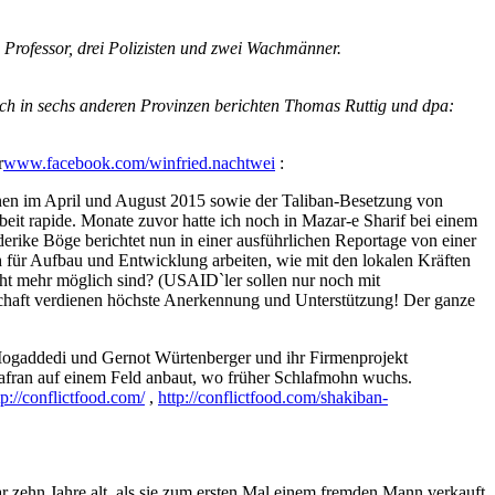
 Professor, drei Polizisten und zwei Wachmänner.
ch in sechs anderen Provinzen berichten Thomas Ruttig und dpa
:
r
www.facebook.com/winfried.nachtwei
:
nen im April und August 2015 sowie der Taliban-Besetzung von
t rapide. Monate zuvor hatte ich noch in Mazar-e Sharif bei einem
erike Böge berichtet nun in einer ausführlichen Reportage von einer
h für Aufbau und Entwicklung arbeiten, wie mit den lokalen Kräften
ht mehr möglich sind? (USAID`ler sollen nur noch mit
schaft verdienen höchste Anerkennung und Unterstützung! Der ganze
-Mogaddedi und Gernot Würtenberger und ihr Firmenprojekt
s Safran auf einem Feld anbaut, wo früher Schlafmohn wuchs.
tp://conflictfood.com/
,
http://conflictfood.com/shakiban-
zehn Jahre alt, als sie zum ersten Mal einem fremden Mann verkauft