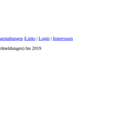
anstaltungen
|
Links
|
Login
|
Impressum
zelmeldungen) bis 2019