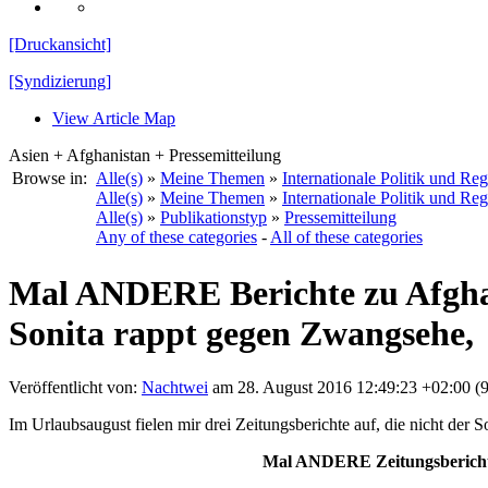
[Druckansicht]
[Syndizierung]
View Article Map
Asien + Afghanistan + Pressemitteilung
Browse in:
Alle(s)
»
Meine Themen
»
Internationale Politik und Re
Alle(s)
»
Meine Themen
»
Internationale Politik und Re
Alle(s)
»
Publikationstyp
»
Pressemitteilung
Any of these categories
-
All of these categories
Mal ANDERE Berichte zu Afghani
Sonita rappt gegen Zwangsehe,
Veröffentlicht von:
Nachtwei
am 28. August 2016 12:49:23 +02:00 (
Im Urlaubsaugust fielen mir drei Zeitungsberichte auf, die nicht 
Mal ANDERE Zeitungsberichte 