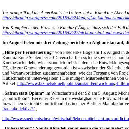
Terrorangriff auf die Amerikanische Universität in Kabul am Abend de
https://thruttig.wordpress.com/2016/08/24/angriff-auf-kabuler-amer
Von Kämpfen in den Provinzen Kunduz (´Ängste, dass sich der Fall 
https://thruttig.wordpress.com/2016/08/22/nicht-nur-in-kundus-wiede
Im August fielen mir drei Zeitungsberichte zu Afghanistan auf, 
„
Hilfe per Fernsteuerung“
von Friederike Böge am 15. August in d
Kunduz Ende September 2015 verschärften sich die sowieso schon kr
Kurzbesuch erlebt, wie erstaunlich frei sich deutsche Entwicklungsex
EZ, die zur Gratwanderung geworden ist – zwischen der Sicherheit de
und Verantwortlichen zusammenarbeiten, wie der Fortgang von Proje
Hubschraubern unterwegs sein.) Die mutigen MitarbeiterInnen von G
Artikel
http://www.faz.net/aktuell/politik/ausland/entwicklungshilfe
„Safran statt Opium
“
im Wirtschaftsteil der SZ am 5. August: Mich
„Conflictfood“. Bei einer Reise in die westafghanische Provinz Herat
Inzwischen vertreibt Conflictfood das in einer Berliner Manufaktur v
frauenkollektiv-2/
,
http://www.sueddeutsche.de/wirtschaft/lebensmittel-start-up-conflict
„Unbezahlbar“/„Sonita Alizadeh rappt gegen die Zwangsehe“,
vo