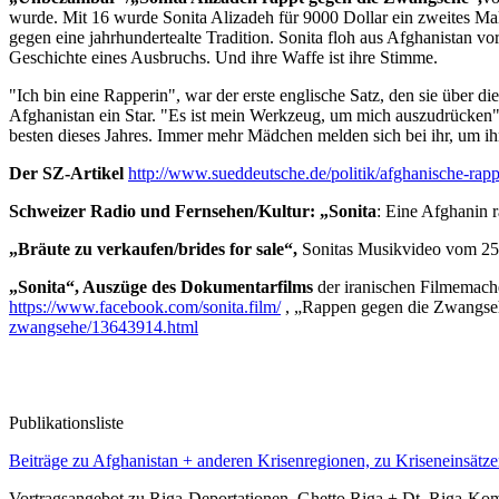
wurde. Mit 16 wurde Sonita Alizadeh für 9000 Dollar ein zweites Mal
gegen eine jahrhundertealte Tradition. Sonita floh aus Afghanistan v
Geschichte eines Ausbruchs. Und ihre Waffe ist ihre Stimme.
"Ich bin eine Rapperin", war der erste englische Satz, den sie über d
Afghanistan ein Star. "Es ist mein Werkzeug, um mich auszudrücken", s
besten dieses Jahres. Immer mehr Mädchen melden sich bei ihr, um ihr
Der SZ-Artikel
http://www.sueddeutsche.de/politik/afghanische-rap
Schweizer Radio und Fernsehen/Kultur: „Sonita
: Eine Afghanin 
„Bräute zu verkaufen/brides for sale“,
Sonitas Musikvideo vom 25.
„Sonita“, Auszüge des Dokumentarfilms
der iranischen Filmemac
https://www.facebook.com/sonita.film/
, „Rappen gegen die Zwangse
zwangsehe/13643914.html
Publikationsliste
Beiträge zu Afghanistan + anderen Krisenregionen, zu Kriseneinsätze
Vortragsangebot zu Riga-Deportationen, Ghetto Riga + Dt. Riga-Kom