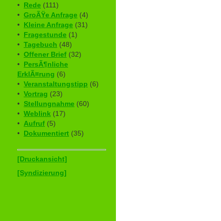
•
Rede
(111)
•
GroÃŸe Anfrage
(4)
•
Kleine Anfrage
(31)
•
Fragestunde
(1)
•
Tagebuch
(48)
•
Offener Brief
(32)
•
PersÃ¶nliche
ErklÃ¤rung
(6)
•
Veranstaltungstipp
(6)
•
Vortrag
(23)
•
Stellungnahme
(60)
•
Weblink
(17)
•
Aufruf
(5)
•
Dokumentiert
(35)
[Druckansicht]
[Syndizierung]