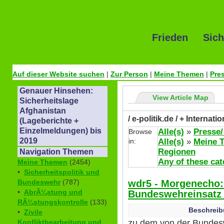
Frieden Sich
Auf dieser Website suchen
|
Zur Person
|
Meine Themen
|
Pre
Genauer Hinsehen:
View Article Map
Sicherheitslage
Afghanistan
/ e-politik.de / + Internat
(Lageberichte +
Einzelmeldungen) bis
Alle(s)
»
Presse/
Browse
2019
in:
Alle(s)
»
Meine 
Regionen
Navigation Themen
Any of these cat
Meine Themen
(2454)
•
Sicherheitspolitik und
wdr5 - Morgenecho:
Bundeswehr
(787)
•
AbrÃ¼stung und
Bundeswehreinsatz 
RÃ¼stungskontrolle
(133)
Beschreib
•
Zivile
zu dem von der Bundes
Konfliktbearbeitung und