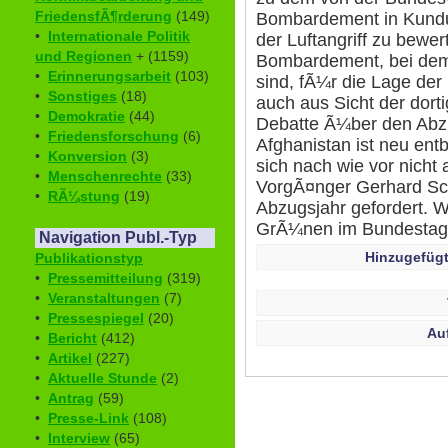
FriedensfÃ¶rderung
(149)
Bombardement in Kundus
•
Internationale Politik
der Luftangriff zu bewe
und Regionen
+ (1159)
Bombardement, bei dem 
•
Erinnerungsarbeit
(103)
sind, fÃ¼r die Lage de
•
Sonstiges
(18)
auch aus Sicht der dort
•
Demokratie
(44)
Debatte Ã¼ber den Abz
•
Friedensforschung
(6)
Afghanistan ist neu entb
•
Konversion
(3)
sich nach wie vor nicht a
•
Menschenrechte
(33)
VorgÃ¤nger Gerhard Sch
•
RÃ¼stung
(19)
Abzugsjahr gefordert. W
GrÃ¼nen im Bundesta
Navigation Publ.-Typ
Hinzugefügt
Publikationstyp
•
Pressemitteilung
(319)
•
Veranstaltungen
(7)
•
Pressespiegel
(20)
Au
•
Bericht
(412)
•
Artikel
(227)
•
Aktuelle Stunde
(2)
•
Antrag
(59)
•
Presse-Link
(108)
•
Interview
(65)