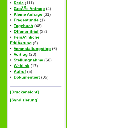
•
Rede
(111)
•
GroÃŸe Anfrage
(4)
•
Kleine Anfrage
(31)
•
Fragestunde
(1)
•
Tagebuch
(48)
•
Offener Brief
(32)
•
PersÃ¶nliche
ErklÃ¤rung
(6)
•
Veranstaltungstipp
(6)
•
Vortrag
(23)
•
Stellungnahme
(60)
•
Weblink
(17)
•
Aufruf
(5)
•
Dokumentiert
(35)
[Druckansicht]
[Syndizierung]