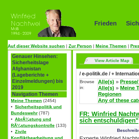
Frieden Sich
Auf dieser Website suchen
|
Zur Person
|
Meine Themen
|
Pre
Genauer Hinsehen:
View Article Map
Sicherheitslage
Afghanistan
/ e-politik.de / + Internat
(Lageberichte +
Einzelmeldungen) bis
Alle(s)
»
Presse/
Browse
2019
in:
Alle(s)
»
Meine 
Regionen
Navigation Themen
Any of these cat
Meine Themen
(2454)
•
Sicherheitspolitik und
FR: Winfried Nacht
Bundeswehr
(787)
•
AbrÃ¼stung und
sich entschuldigen"
RÃ¼stungskontrolle
(133)
Beschreib
•
Zivile
Experte Winfried Nachtw
Konfliktbearbeitung und