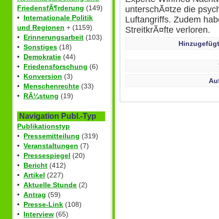
FriedensfÃ¶rderung
(149)
unterschÃ¤tze die psyc
•
Internationale Politik
Luftangriffs. Zudem hab
und Regionen
+ (1159)
StreitkrÃ¤fte verloren.
•
Erinnerungsarbeit
(103)
Hinzugefügt
•
Sonstiges
(18)
•
Demokratie
(44)
•
Friedensforschung
(6)
•
Konversion
(3)
Au
•
Menschenrechte
(33)
•
RÃ¼stung
(19)
Navigation Publ.-Typ
Publikationstyp
•
Pressemitteilung
(319)
•
Veranstaltungen
(7)
•
Pressespiegel
(20)
•
Bericht
(412)
•
Artikel
(227)
•
Aktuelle Stunde
(2)
•
Antrag
(59)
•
Presse-Link
(108)
•
Interview
(65)