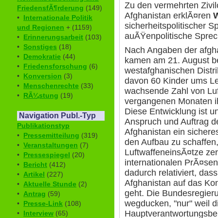
Zu den vermehrten Zivilo
FriedensfÃ¶rderung
(149)
Afghanistan erklÃ¤ren
W
•
Internationale Politik
sicherheitspolitischer 
und Regionen
+ (1159)
auÃŸenpolitische Sprec
•
Erinnerungsarbeit
(103)
•
Sonstiges
(18)
Nach Angaben der afg
•
Demokratie
(44)
kamen am 21. August bei 
•
Friedensforschung
(6)
westafghanischen Distri
•
Konversion
(3)
davon 60 Kinder ums Le
•
Menschenrechte
(33)
wachsende Zahl von Luft
•
RÃ¼stung
(19)
vergangenen Monaten i
Diese Entwicklung ist un
Navigation Publ.-Typ
Anspruch und Auftrag der
Publikationstyp
Afghanistan ein sicher
•
Pressemitteilung
(319)
den Aufbau zu schaffen,
•
Veranstaltungen
(7)
LuftwaffeneinsÃ¤tze zer
•
Pressespiegel
(20)
internationalen PrÃ¤sen
•
Bericht
(412)
dadurch relativiert, dass
•
Artikel
(227)
Afghanistan auf das Kon
•
Aktuelle Stunde
(2)
geht. Die Bundesregierun
•
Antrag
(59)
wegducken, "nur" weil d
•
Presse-Link
(108)
Hauptverantwortungsbe
•
Interview
(65)