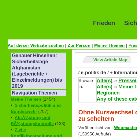
Frieden Sich
Auf dieser Website suchen
|
Zur Person
|
Meine Themen
|
Pre
Genauer Hinsehen:
View Article Map
Sicherheitslage
Afghanistan
/ e-politik.de / + Internat
(Lageberichte +
Einzelmeldungen) bis
Alle(s)
»
Presse/
Browse
2019
in:
Alle(s)
»
Meine 
Regionen
Navigation Themen
Any of these cat
Meine Themen
(2454)
•
Sicherheitspolitik und
Ohne Kurswechsel d
Bundeswehr
(787)
•
AbrÃ¼stung und
zu scheitern
RÃ¼stungskontrolle
(133)
Veröffentlicht von:
Webmaste
•
Zivile
(159956 Aufrufe)
Konfliktbearbeitung und