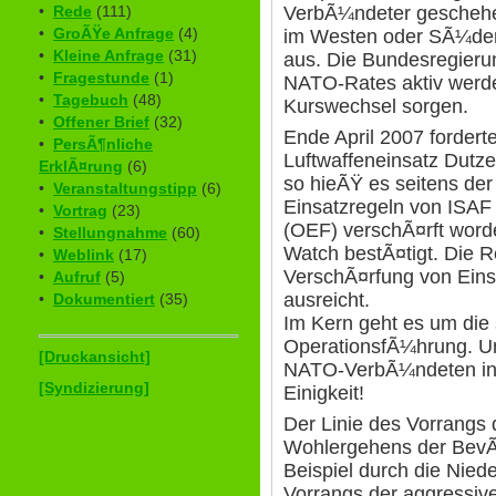
VerbÃ¼ndeter geschehen
•
Rede
(111)
•
GroÃŸe Anfrage
(4)
im Westen oder SÃ¼den
•
Kleine Anfrage
(31)
aus. Die Bundesregieru
•
Fragestunde
(1)
NATO-Rates aktiv werde
•
Tagebuch
(48)
Kurswechsel sorgen.
•
Offener Brief
(32)
Ende April 2007 forderte
•
PersÃ¶nliche
Luftwaffeneinsatz Dutze
ErklÃ¤rung
(6)
so hieÃŸ es seitens der
•
Veranstaltungstipp
(6)
Einsatzregeln von ISAF
•
Vortrag
(23)
(OEF) verschÃ¤rft wor
•
Stellungnahme
(60)
Watch bestÃ¤tigt. Die Re
•
Weblink
(17)
VerschÃ¤rfung von Eins
•
Aufruf
(5)
ausreicht.
•
Dokumentiert
(35)
Im Kern geht es um die 
OperationsfÃ¼hrung. Un
[Druckansicht]
NATO-VerbÃ¼ndeten in A
[Syndizierung]
Einigkeit!
Der Linie des Vorrangs
Wohlergehens der BevÃ¶
Beispiel durch die Niede
Vorrangs der aggressi