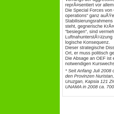
reprÃ¤sentiert vor all
Die Special Forces von 
operations" ganz auÃŸe
Stabilisierungsrahmens 
steht, gegnerische KrÃ¤
"besiegen", sind vermeh
LuftnahunterstÃ¼tzung 
logische Konsequenz.
Dieser strategische Diss
Ort, er muss politisch 
Die Absage an OEF ist e
notwendigen Kurswechs
* Seit Anfang Juli 2008
den Provinzen Nuristan
Uruzgan, Kapsia 121 Zivi
UNAMA in 2008 ca. 700 