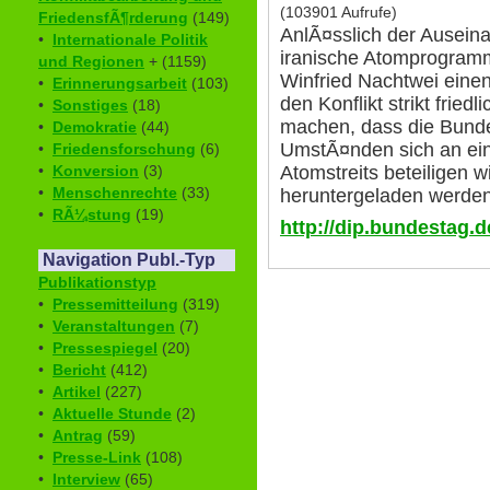
(103901 Aufrufe)
FriedensfÃ¶rderung
(149)
AnlÃ¤sslich der Ausei
•
Internationale Politik
iranische Atomprogram
und Regionen
+ (1159)
Winfried Nachtwei einen A
•
Erinnerungsarbeit
(103)
den Konflikt strikt fried
•
Sonstiges
(18)
machen, dass die Bunde
•
Demokratie
(44)
UmstÃ¤nden sich an ein
•
Friedensforschung
(6)
•
Konversion
(3)
Atomstreits beteiligen w
•
Menschenrechte
(33)
heruntergeladen werden
•
RÃ¼stung
(19)
http://dip.bundestag.d
Navigation Publ.-Typ
Publikationstyp
•
Pressemitteilung
(319)
•
Veranstaltungen
(7)
•
Pressespiegel
(20)
•
Bericht
(412)
•
Artikel
(227)
•
Aktuelle Stunde
(2)
•
Antrag
(59)
•
Presse-Link
(108)
•
Interview
(65)