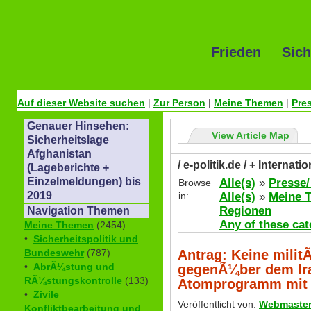
Frieden Sich
Auf dieser Website suchen
|
Zur Person
|
Meine Themen
|
Pre
Genauer Hinsehen:
View Article Map
Sicherheitslage
Afghanistan
/ e-politik.de / + Internat
(Lageberichte +
Einzelmeldungen) bis
Alle(s)
»
Presse/
Browse
2019
in:
Alle(s)
»
Meine 
Regionen
Navigation Themen
Any of these cat
Meine Themen
(2454)
•
Sicherheitspolitik und
Antrag: Keine milit
Bundeswehr
(787)
•
AbrÃ¼stung und
gegenÃ¼ber dem Ira
RÃ¼stungskontrolle
(133)
Atomprogramm mit 
•
Zivile
Veröffentlicht von:
Webmaste
Konfliktbearbeitung und