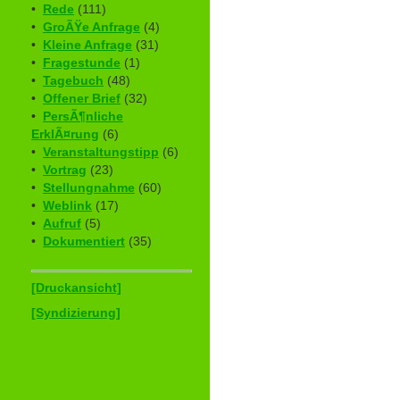
•
Rede
(111)
•
GroÃŸe Anfrage
(4)
•
Kleine Anfrage
(31)
•
Fragestunde
(1)
•
Tagebuch
(48)
•
Offener Brief
(32)
•
PersÃ¶nliche
ErklÃ¤rung
(6)
•
Veranstaltungstipp
(6)
•
Vortrag
(23)
•
Stellungnahme
(60)
•
Weblink
(17)
•
Aufruf
(5)
•
Dokumentiert
(35)
[Druckansicht]
[Syndizierung]