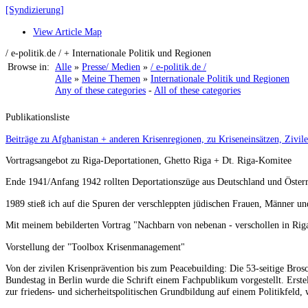
[Syndizierung]
View Article Map
/ e-politik.de / + Internationale Politik und Regionen
Browse in:
Alle
»
Presse/ Medien
»
/ e-politik.de /
Alle
»
Meine Themen
»
Internationale Politik und Regionen
Any of these categories
-
All of these categories
Publikationsliste
Beiträge zu Afghanistan + anderen Krisenregionen, zu Kriseneinsätzen, Zivil
Vortragsangebot zu Riga-Deportationen, Ghetto Riga + Dt. Riga-Komitee
Ende 1941/Anfang 1942 rollten Deportationszüge aus Deutschland und Österr
1989 stieß ich auf die Spuren der verschleppten jüdischen Frauen, Männer un
Mit meinem bebilderten Vortrag "Nachbarn von nebenan - verschollen in Riga
Vorstellung der "Toolbox Krisenmanagement"
Von der zivilen Krisenprävention bis zum Peacebuilding: Die 53-seitige Bro
Bundestag in Berlin wurde die Schrift einem Fachpublikum vorgestellt. Erste
zur friedens- und sicherheitspolitischen Grundbildung auf einem Politikfeld, 