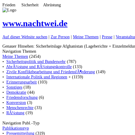
Frieden Sicherheit Abrüstung
www.nachtwei.de
Auf dieser Website suchen
|
Zur Person
|
Meine Themen
|
Presse
|
Veranstalt
Genauer Hinsehen: Sicherheitslage Afghanistan (Lageberichte + Einzelmeldu
Navigation Themen
Meine Themen
(2454)
•
Sicherheitspolitik und Bundeswehr
(787)
•
AbrÃ¼stung und RÃ¼stungskontrolle
(133)
•
Zivile Konfliktbearbeitung und FriedensfÃ¶rderung
(149)
•
Internationale Politik und Regionen
+ (1159)
•
Erinnerungsarbeit
(103)
•
Sonstiges
(18)
•
Demokratie
(44)
•
Friedensforschung
(6)
•
Konversion
(3)
•
Menschenrechte
(33)
•
RÃ¼stung
(19)
Navigation Publ.-Typ
Publikationstyp
•
Pressemitteilung
(319)