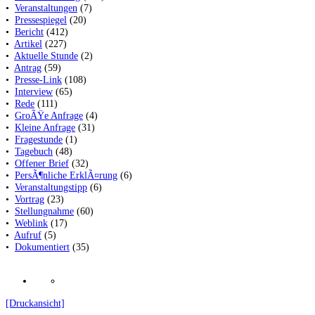
•
Veranstaltungen
(7)
•
Pressespiegel
(20)
•
Bericht
(412)
•
Artikel
(227)
•
Aktuelle Stunde
(2)
•
Antrag
(59)
•
Presse-Link
(108)
•
Interview
(65)
•
Rede
(111)
•
GroÃŸe Anfrage
(4)
•
Kleine Anfrage
(31)
•
Fragestunde
(1)
•
Tagebuch
(48)
•
Offener Brief
(32)
•
PersÃ¶nliche ErklÃ¤rung
(6)
•
Veranstaltungstipp
(6)
•
Vortrag
(23)
•
Stellungnahme
(60)
•
Weblink
(17)
•
Aufruf
(5)
•
Dokumentiert
(35)
[Druckansicht]