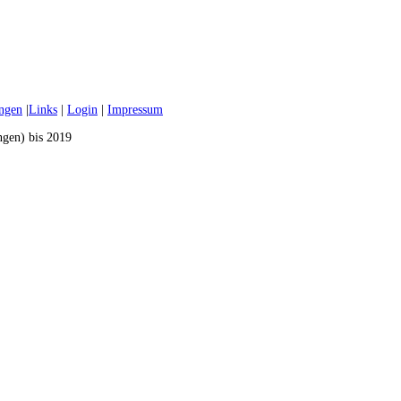
ungen
|
Links
|
Login
|
Impressum
ngen) bis 2019