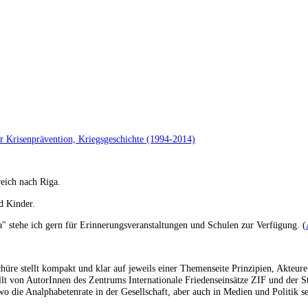
er Krisenprävention, Kriegsgeschichte (1994-2014)
eich nach Riga.
d Kinder.
" stehe ich gern für Erinnerungsveranstaltungen und Schulen zur Verfügung. (
schüre stellt kompakt und klar auf jeweils einer Themenseite Prinzipien, Akt
llt von AutorInnen des Zentrums Internationale Friedenseinsätze ZIF und der St
wo die Analphabetenrate in der Gesellschaft, aber auch in Medien und Politik se