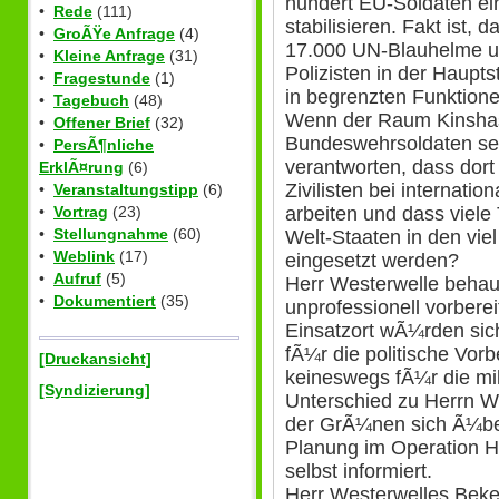
hundert EU-Soldaten e
•
Rede
(111)
stabilisieren. Fakt ist,
•
GroÃŸe Anfrage
(4)
17.000 UN-Blauhelme un
•
Kleine Anfrage
(31)
Polizisten in der Haupts
•
Fragestunde
(1)
in begrenzten Funktione
•
Tagebuch
(48)
Wenn der Raum Kinshasa
•
Offener Brief
(32)
Bundeswehrsoldaten sein
•
PersÃ¶nliche
verantworten, dass dor
ErklÃ¤rung
(6)
Zivilisten bei internati
•
Veranstaltungstipp
(6)
•
Vortrag
(23)
arbeiten und dass viele
•
Stellungnahme
(60)
Welt-Staaten in den vie
•
Weblink
(17)
eingesetzt werden?
•
Aufruf
(5)
Herr Westerwelle behaup
•
Dokumentiert
(35)
unprofessionell vorberei
Einsatzort wÃ¼rden si
fÃ¼r die politische Vorbe
[Druckansicht]
keineswegs fÃ¼r die mi
[Syndizierung]
Unterschied zu Herrn W
der GrÃ¼nen sich Ã¼ber
Planung im Operation H
selbst informiert.
Herr Westerwelles Beke