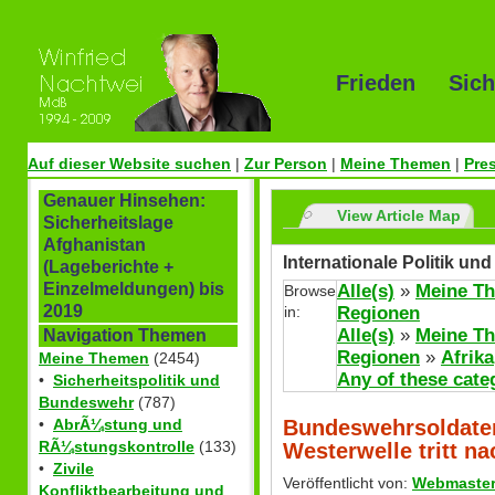
Frieden Sich
Auf dieser Website suchen
|
Zur Person
|
Meine Themen
|
Pre
Genauer Hinsehen:
View Article Map
Sicherheitslage
Afghanistan
Internationale Politik u
(Lageberichte +
Einzelmeldungen) bis
Alle(s)
»
Meine T
Browse
2019
in:
Regionen
Alle(s)
»
Meine T
Navigation Themen
Regionen
»
Afrika
Meine Themen
(2454)
Any of these cate
•
Sicherheitspolitik und
Bundeswehr
(787)
Bundeswehrsoldaten
•
AbrÃ¼stung und
RÃ¼stungskontrolle
(133)
Westerwelle tritt na
•
Zivile
Veröffentlicht von:
Webmaste
Konfliktbearbeitung und