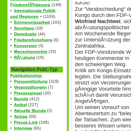
Aufrufe)
FriedensfÃ¶rderung
(149)
Zur "Verabschiedung" d
•
Internationale Politik
Kongo durch den FDP-Vo
und Regionen
+ (1159)
Winfried Nachtwei
, si
•
Erinnerungsarbeit
(103)
abrÃ¼stungspolitischer
•
Sonstiges
(18)
Am Wochenende fliegen
•
Demokratie
(44)
zur UnterstÃ¼tzung de
•
Friedensforschung
(6)
Zentralafrika.
•
Konversion
(3)
•
Menschenrechte
(33)
Der FDP-Vorsitzende We
•
RÃ¼stung
(19)
heutigen Kommentar in de
den schwierigen Weg.
Navigation Publ.-Typ
Kritik am Kongo-Einsatz
Publikationstyp
legitim. Die Stellungna
•
Pressemitteilung
(319)
strotzt von Verzerrunge
•
Veranstaltungen
(7)
gÃ¤ngige Vorurteile hin
•
Pressespiegel
(20)
schÃ¼rt damit Verunsic
•
Bericht
(412)
AngehÃ¶rigen.
•
Artikel
(227)
Um seinen Vorwurf von
•
Aktuelle Stunde
(2)
Abenteurertum zu "bele
•
Antrag
(59)
die Tatsachen. Zum wie
•
Presse-Link
(108)
besseres Wissen unterstel
•
Interview
(65)