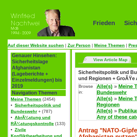
Frieden Sich
Auf dieser Website suchen
|
Zur Person
|
Meine Themen
|
Pre
Genauer Hinsehen:
View Article Map
Sicherheitslage
Afghanistan
Sicherheitspolitik und Bu
(Lageberichte +
und Regionen + GroÃŸe 
Einzelmeldungen) bis
Alle(s)
»
Meine 
2019
Browse
in:
Bundeswehr
Navigation Themen
Alle(s)
»
Meine 
Meine Themen
(2454)
Regionen
•
Sicherheitspolitik und
Alle(s)
»
Publika
Bundeswehr
+ (787)
Any of these cat
•
AbrÃ¼stung und
RÃ¼stungskontrolle
(133)
Antrag "NATO-Gipfe
•
Zivile
Afghanistan nutzen
Konfliktbearbeitung und