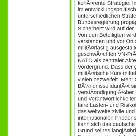
kohÃ¤rente Strategie. Im
im entwicklungspolitisc
unterschiedlichen Strat
Bundesregierung propag
Sicherheit" wird auf der
Von den Beteiligten wird
verstanden und vor Ort 
militÃ¤rlastig ausgestal
geschwÃ¤chten VN-PrÃ¤
NATO als zentraler Akte
Vordergrund. Dass der 
militÃ¤rische Kurs mitte
vielen bezweifelt. Mehr
BÃ¼ndnissolidaritÃ¤t si
VerstÃ¤ndigung Ã¼ber d
und Verantwortlichkeit
faire Lasten- und Risiko
das weltweite zivile un
internationalen Frieden
kann sich das deutsche 
Grund seines langjÃ¤h