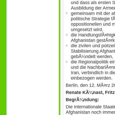
und dass als ersten 
Ausbildung der Arme
gemeinsam mit der a
politische Strategie
oppositionellen und m
umgesetzt wird,
die HandlungsfÃ¤higk
Afghanistan gestÃ¤rkt
die zivilen und poliz
Stabilisierung Afghan
gebÃ¼ndelt werden,
die Regionalpolitik e
und die NachbarlÃ¤nd
Iran, verbindlich in
einbezogen werden.
Berlin, den 12. MÃ¤rz 
Renate KÃ¼nast, Fritz
BegrÃ¼ndung:
Die internationale Staat
Afghanistan noch immer 