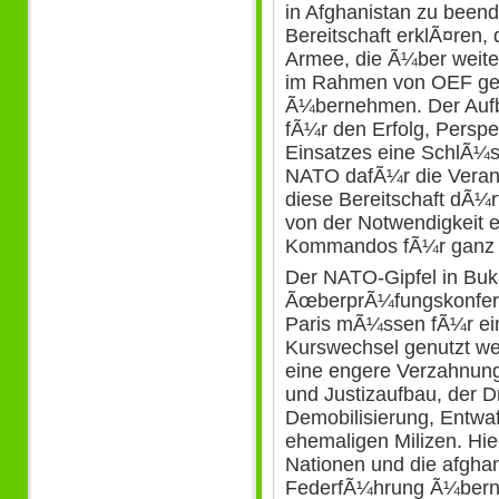
in Afghanistan zu beend
Bereitschaft erklÃ¤ren,
Armee, die Ã¼ber weite
im Rahmen von OEF gest
Ã¼bernehmen. Der Aufb
fÃ¼r den Erfolg, Persp
Einsatzes eine SchlÃ¼
NATO dafÃ¼r die Vera
diese Bereitschaft dÃ¼
von der Notwendigkeit e
Kommandos fÃ¼r ganz 
Der NATO-Gipfel in Buk
ÃœberprÃ¼fungskonfere
Paris mÃ¼ssen fÃ¼r ein
Kurswechsel genutzt wer
eine engere Verzahnung
und Justizaufbau, der
Demobilisierung, Entwa
ehemaligen Milizen. Hi
Nationen und die afgha
FederfÃ¼hrung Ã¼berne