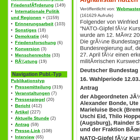
FriedensfÃ¶rderung
(149)
Veröffentlicht von:
Webmaste
•
Internationale Politik
(161629 Aufrufe)
und Regionen
+ (1159)
Folgender von Winfried N
•
Erinnerungsarbeit
(103)
"NATO-Gipfel fÃ¼r Kurs
•
Sonstiges
(18)
wurde am 12. MÃ¤rz 200
•
Demokratie
(44)
Die grÃ¼ne Bundestagsfr
•
Friedensforschung
(6)
Bundesregierung auf, d
•
Konversion
(3)
27. April fÃ¼r einen er
•
Menschenrechte
(33)
militÃ¤rischen Kurswech
•
RÃ¼stung
(19)
Deutscher Bundestag 
Navigation Publ.-Typ
16. Wahlperiode 12.03
Publikationstyp
•
Pressemitteilung
(319)
Antrag
•
Veranstaltungen
(7)
der Abgeordneten JÃ¼r
•
Pressespiegel
(20)
Alexander Bonde, Ute 
•
Bericht
(412)
Marieluise Beck (Breme
•
Artikel
(227)
Uschi Eid, Thilo Hopp
•
Aktuelle Stunde
(2)
(Augsburg), Rainder S
•
Antrag
(59)
und der Fraktion B
•
Presse-Link
(108)
•
Interview
(65)
NATO-Gipfel fÃ¼r Kur