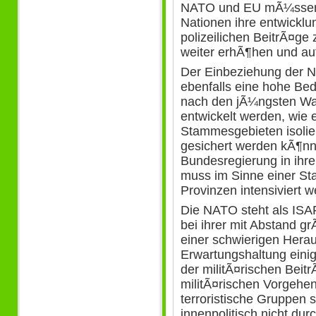
NATO und EU mÃ¼ssen 
Nationen ihre entwicklun
polizeilichen BeitrÃ¤ge 
weiter erhÃ¶hen und au
Der Einbeziehung der 
ebenfalls eine hohe Be
nach den jÃ¼ngsten Wa
entwickelt werden, wie 
Stammesgebieten isolie
gesichert werden kÃ¶nne
Bundesregierung in ihr
muss im Sinne einer Sta
Provinzen intensiviert w
Die NATO steht als IS
bei ihrer mit Abstand g
einer schwierigen Herau
Erwartungshaltung eini
der militÃ¤rischen Beit
militÃ¤rischen Vorgehe
terroristische Gruppen s
innenpolitisch nicht dur