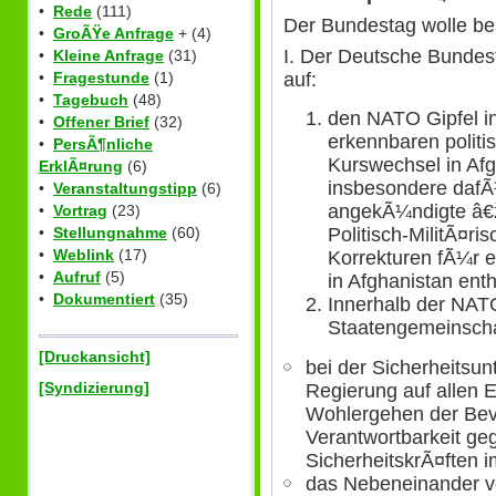
•
Rede
(111)
Der Bundestag wolle be
•
GroÃŸe Anfrage
+ (4)
I. Der Deutsche Bundes
•
Kleine Anfrage
(31)
auf:
•
Fragestunde
(1)
•
Tagebuch
(48)
den NATO Gipfel i
•
Offener Brief
(32)
erkennbaren politi
•
PersÃ¶nliche
Kurswechsel in Af
ErklÃ¤rung
(6)
insbesondere dafÃ
•
Veranstaltungstipp
(6)
angekÃ¼ndigte â€
•
Vortrag
(23)
Politisch-MilitÃ¤ri
•
Stellungnahme
(60)
•
Weblink
(17)
Korrekturen fÃ¼r ei
•
Aufruf
(5)
in Afghanistan enth
•
Dokumentiert
(35)
Innerhalb der NATO
Staatengemeinscha
[Druckansicht]
bei der Sicherheitsu
[Syndizierung]
Regierung auf allen 
Wohlergehen der Bev
Verantwortbarkeit g
SicherheitskrÃ¤ften i
das Nebeneinander v