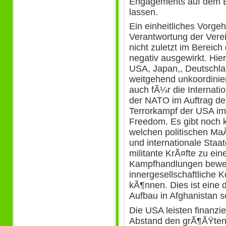
Engagements auf dem Ba
lassen.
Ein einheitliches Vorg
Verantwortung der Verei
nicht zuletzt im Bereich
negativ ausgewirkt. Hie
USA, Japan,, Deutschlan
weitgehend unkoordinier
auch fÃ¼r die Internati
der NATO im Auftrag der
Terrorkampf der USA i
Freedom. Es gibt noch 
welchen politischen M
und internationale Staa
militante KrÃ¤fte zu ein
Kampfhandlungen beweg
innergesellschaftliche K
kÃ¶nnen. Dies ist eine 
Aufbau in Afghanistan so
Die USA leisten finanziel
Abstand den grÃ¶ÃŸten 