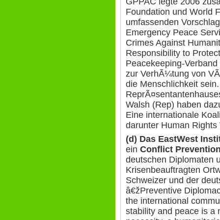
GPPAC legte 2006 zus
Foundation und World 
umfassenden Vorschlag
Emergency Peace Servi
Crimes Against Humanit
Responsibility to Prote
Peacekeeping-Verband 
zur VerhÃ¼tung von VÃ
die Menschlichkeit sein.
ReprÃ¤sentantenhauses
Walsh (Rep) haben dazu
Eine internationale Koal
darunter Human Rights
(d) Das EastWest Inst
ein
Conflict Preventio
deutschen Diplomaten 
Krisenbeauftragten Ort
Schweizer und der deut
â€žPreventive Diplomac
the international commun
stability and peace is a