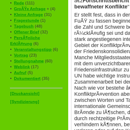
â€ž
Fortschrittsberic
•
Rede
(111)
bewaffneter Konflikte
"
•
GroÃŸe Anfrage
+ (4)
Er stellt fest, dass in 
•
Kleine Anfrage
(31)
FuÃŸ zu fassen beginne
•
Fragestunde
(1)
•
Tagebuch
(48)
die Zahl und Schwere be
•
Offener Brief
(32)
rÃ¼cklÃ¤ufig sei und d
•
PersÃ¶nliche
stark angestiegenen int
ErklÃ¤rung
(6)
Gebiet der KonfliktprÃ¤
•
Veranstaltungstipp
(6)
der Friedenskonsolidie
•
Vortrag
(23)
Manche Mitgliedsstaate
•
Stellungnahme
(60)
mit dem unverzichtbare
•
Weblink
(17)
Friedensinfrastruktur z
•
Aufruf
(5)
UN habe wichtige Inst
•
Dokumentiert
(35)
Zusammenarbeit bei der 
Nach wie vor bestehe â
KonfliktprÃ¤vention abe
[Druckansicht]
zwischen Worten und Tat
[Syndizierung]
internationale Gemein
BrÃ¤nde zu lÃ¶schen, di
durch rechtzeitige Pr
verhindern kÃ¶nnen, be