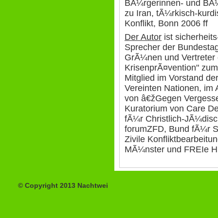
BÃ¼rgerinnen- und BÃ¼r
zu Iran, tÃ¼rkisch-kurdi
Konflikt, Bonn 2006 ff
Der Autor
ist sicherheit
Sprecher der Bundestag
GrÃ¼nen und Vertreter d
KrisenprÃ¤vention" zum
Mitglied im Vorstand de
Vereinten Nationen, im 
von â€žGegen Vergesse
Kuratorium von Care De
fÃ¼r Christlich-JÃ¼dis
forumZFD, Bund fÃ¼r So
Zivile Konfliktbearbeitun
MÃ¼nster und FREIe H
© Copyright 2013 Nachtwei