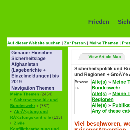
Frieden Sich
Auf dieser Website suchen
|
Zur Person
|
Meine Themen
|
Pre
Genauer Hinsehen:
View Article Map
Sicherheitslage
Afghanistan
Sicherheitspolitik und Bu
(Lageberichte +
und Regionen + GroÃŸe 
Einzelmeldungen) bis
Alle(s)
»
Meine 
2019
Browse
in:
Bundeswehr
Navigation Themen
Alle(s)
»
Meine 
Meine Themen
(2454)
Regionen
•
Sicherheitspolitik und
Alle(s)
»
Publika
Bundeswehr
+ (787)
Any of these cat
•
AbrÃ¼stung und
RÃ¼stungskontrolle
(133)
Viel beschworen, we
•
Zivile
KrisenprÃ¤vention, 
Konfliktbearbeitung und