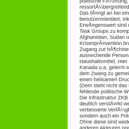
politische FÃ¼hrung
ressortÃ¼bergreifend
Das fÃ¤ngt an bei ei
benutzerorientiert, in
ErwÃ¤genswert sind r
Task Groups zu kompl
Afghanistan, Sudan u
KrisenprÃ¤vention b
Zugang zur hÃ¶chsten
ausreichende Person
Haushaltsmittel. Hie
Kanada u.a. gelernt 
dem Zwang zu gemei
einen heilsamen Druc
(Dem steht nicht das
fehlende politische W
Die Infrastruktur ZKB
deutlich verstÃ¤rkt w
verbesserte VerfÃ¼gb
sondern auch ein Pot
Ohne diese sind wede
anderen Akteuren noc