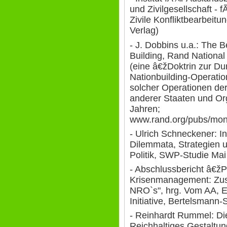
und Zivilgesellschaft 
Zivile Konfliktbearbeit
Verlag)
- J. Dobbins u.a.: The B
Building, Rand National
(eine â€žDoktrin zur Du
Nationbuilding-Operatio
solcher Operationen de
anderer Staaten und Org
Jahren;
www.rand.org/pubs/mo
- Ulrich Schneckener: In
Dilemmata, Strategien 
Politik, SWP-Studie Ma
- Abschlussbericht â€žP
Krisenmanagement: Zu
NRO`s", hrg. Vom AA, 
Initiative, Bertelsmann-
- Reinhardt Rummel: Di
Reichhaltiges Gestaltu