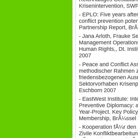
Krisenintervention, SWP
- EPLO: Five years afte
conflict prevention poten
Partnership Report, Br
- Jana Arloth, Frauke S
Management Operations
Human Rights,, Dt. Inst
2007
- Peace and Conflict As
methodischer Rahmen zu
friedensbezogenen Aus
Sektorvorhaben Krisenp
Eschborn 2007
- EastWest Institute: In
Preventive Diplomacy: a
Year-Project. Key Poli
Membership, BrÃ¼ssel 
- Kooperation fÃ¼r den 
Zivile Konfliktbearbeit