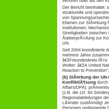
verloren oder auf den Ko
Der Bericht beinhaltet:
strukturelle und oper
von Spannungsursache
Ebenen zur StÃ¤rkung 
Institutionen; Mechani
Streitigkeiten zwischen
ÃœberprÃ¼fung zur Konf
UN.
Seit 2004 koordinierte d
mehrere Jahre zusamme
â€žFreundeskreis fÃ¼r K
Wolter: â€žA United Nat
Reaction to Prevention
(b) StÃ¤rkung der UN-
KonfliktlÃ¶sung
durch 
Affairs/DPA): prÃ¤venti
(z.B. die zzt. 60 Sonder
Regionalabteilungen d
LÃ¤nder zustÃ¤ndig! Jet
Personen umfassende D