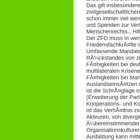
Das gilt insbesonder
zivilgesellschaftliche
schon immer viel wen
und Spenden zur Ver
Menschenrechts-, Hil
Der ZFD muss in wen
FriedensfachkrÃ¤fte 
Umfassende Mandate:
RÃ¼ckstandes von zi
FÃ¤higkeiten bei deu
multilateralen Krisen
FÃ¤higkeiten bei Ma
AuslandseinsÃ¤tzen 
ist die SchrÃ¤glage o
(Erweiterung der Par
Kooperations- und K
ist das VerhÃ¤ltnis z
Akteuren, von diverg
Ã¼bereinstimmenden 
Organisationskulture
Ausbildung kann mitte