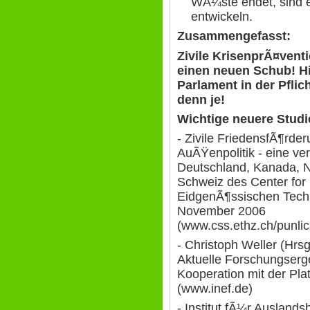
WÃ¼ste endet, sind 
entwickeln.
Zusammengefasst:
Zivile KrisenprÃ¤vent
einen neuen Schub! Hie
Parlament in der Pflic
denn je!
Wichtige neuere Studi
- Zivile FriedensfÃ¶rder
AuÃŸenpolitik - eine ve
Deutschland, Kanada, 
Schweiz des Center for 
EidgenÃ¶ssischen Tech
November 2006
(www.css.ethz.ch/punli
- Christoph Weller (Hrsg.
Aktuelle Forschungserg
Kooperation mit der Plat
(www.inef.de)
- Institut fÃ¼r Auslands