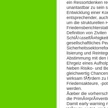
ein Ressortdenken re
unantastbar zu sein s
Entwicklung einer Ko
entsprechender, auc
um die strukturellen 
Friedensberichtersta
Definition von Zivile
SchlÃ¼sselfÃ¤higkeit
gesellschaftliches P
Sicherheitssektorrefo
lisierung und Reintegr
Abstimmung mit den P
Ehrgeiz eines Aufho
Neben Risiko- und 
gleichwertig Chancen
wirksam fÃ¶rdern z
Friedensakteure, -pot
werden.
Ãœber die vorherrsch
die PrimÃ¤rprÃ¤venti
Damit early warning n