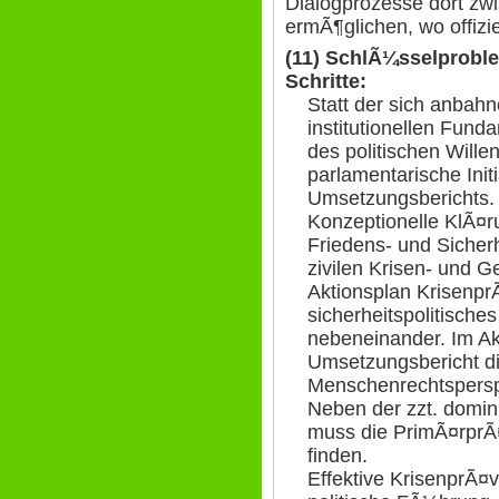
Dialogprozesse dort zw
ermÃ¶glichen, wo offizie
(11) SchlÃ¼sselprobl
Schritte:
Statt der sich anba
institutionellen Fun
des politischen Will
parlamentarische Init
Umsetzungsberichts
Konzeptionelle KlÃ¤ru
Friedens- und Sicherh
zivilen Krisen- und 
Aktionsplan Krisenpr
sicherheitspolitisch
nebeneinander. Im A
Umsetzungsbericht di
Menschenrechtsperspe
Neben der zzt. domin
muss die PrimÃ¤rprÃ
finden.
Effektive KrisenprÃ¤