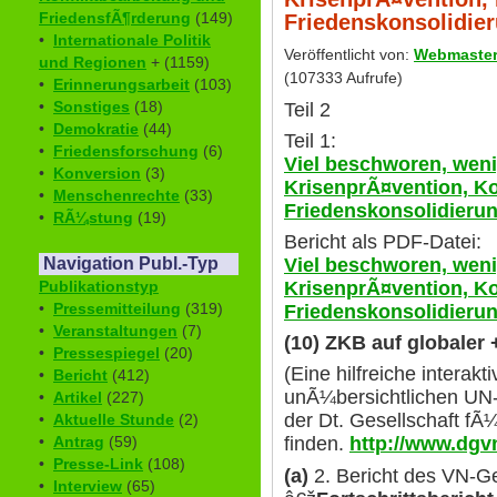
FriedensfÃ¶rderung
(149)
Friedenskonsolidier
•
Internationale Politik
Veröffentlicht von:
Webmaste
und Regionen
+ (1159)
(107333 Aufrufe)
•
Erinnerungsarbeit
(103)
•
Sonstiges
(18)
Teil 2
•
Demokratie
(44)
Teil 1:
•
Friedensforschung
(6)
Viel beschworen, weni
•
Konversion
(3)
KrisenprÃ¤vention, Ko
•
Menschenrechte
(33)
Friedenskonsolidierung
•
RÃ¼stung
(19)
Bericht als PDF-Datei:
Viel beschworen, weni
Navigation Publ.-Typ
KrisenprÃ¤vention, Ko
Publikationstyp
•
Pressemitteilung
(319)
Friedenskonsolidieru
•
Veranstaltungen
(7)
(10) ZKB auf globaler
•
Pressespiegel
(20)
(Eine hilfreiche interak
•
Bericht
(412)
unÃ¼bersichtlichen UN-S
•
Artikel
(227)
der Dt. Gesellschaft fÃ
•
Aktuelle Stunde
(2)
•
Antrag
(59)
finden.
http://www.dgv
•
Presse-Link
(108)
(a)
2. Bericht des VN-G
•
Interview
(65)