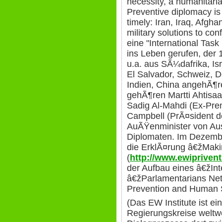
necessity, a humanitaria
Preventive diplomacy is di
timely: Iran, Iraq, Afgh
military solutions to co
eine "International Tas
ins Leben gerufen, der
u.a. aus SÃ¼dafrika, Is
El Salvador, Schweiz, D
Indien, China angehÃ¶r
gehÃ¶ren Martti Ahtisaa
Sadig Al-Mahdi (Ex-Pre
Campbell (PrÃ¤sident de
AuÃŸenminister von Aus
Diplomaten. Im Dezembe
die ErklÃ¤rung â€žMakin
(
http://www.ewipriven
der Aufbau eines â€žInt
â€žParlamentarians Netw
Prevention and Human S
(Das EW Institute ist e
Regierungskreise weltwe