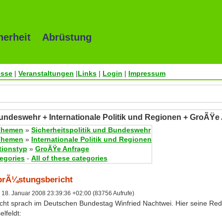
herheit Abrüstung
esse
|
Veranstaltungen
|
Links
|
Login
|
Impressum
Bundeswehr + Internationale Politik und Regionen + GroÃŸe
Themen
»
Sicherheitspolitik und Bundeswehr
Themen
»
Internationale Politik und Regionen
tionstyp
»
GroÃŸe Anfrage
tegories
-
All of these categories
brÃ¼stungsbericht
18. Januar 2008 23:39:36 +02:00 (83756 Aufrufe)
ht sprach im Deutschen Bundestag Winfried Nachtwei. Hier seine Red
lfeldt: