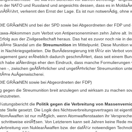
en der NATO und Russland und angesichts dessen, dass es in MoldaÂ
anÂ­fÃ¼hrt, verkennt den Ernst der Lage. Es ist nun notwenÂ­dig, ohne 
/DIE GRÃœNEN und bei der SPD sowie bei Abgeordneten der FDP und
ttawa-Abkommen zum Verbot von Antipersonenminen zehn Jahre alt. In 
rfolg aus der Zivilgesellschaft heraus. Das hat es zuvor noch nie in d
nitÃ¤re Skandal um die
Streumunition
im Mittelpunkt. Diese Munition wi
in Nachkriegsgebieten. Die BunÂ­desregierung tritt fÃ¼r ein Verbot von 
ngagement ganz erÂ­heblich dadurch geschmÃ¤lert, dass seit einem Bunde
 ich habe alÂ­lerdings eher den Eindruck, dass manche Formulierungen
en -, zwischen geÂ­fÃ¤hrlicher und ungefÃ¤hrlicher Streumunition unte
itÃ¤re AuÂ­genwischerei.
/DIE GRÃœNEN sowie bei Abgeordneten der FDP)
 gegen die Streumunition breit anzulegen und wirksam zu machen sow
inzutreten.
¼stungsbericht die
Politik gegen die Verbreitung von Massenvern
ste Stelle gesetzt. Die Logik des Nichtsverbreitungsvertrages ist eigent
 AtomÂ­waffen ist nur mÃ¶glich, wenn Atomwaffenstaaten ihr Versprec
chrittweise einlÃ¶sen. Von Letzterem kann seit Jahren keine Rede me
 Verbreitung von NuklearÂ­waffen bzw. der dafÃ¼r notwendigen Technol