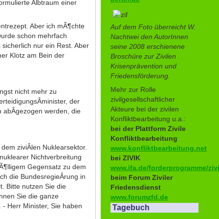
ormulierte Albtraum einer
ntrezept. Aber ich mÃ¶chte
Auf dem Foto überreicht W.
s wurde schon mehrfach
Nachtwei den AutorInnen
sicherlich nur ein Rest. Aber
seine 2008 erschienene
mer Klotz am Bein der
Broschüre zur Zivilen
Krisenprävention und
Friedensförderung.
Mehr zur Rolle
ngst nicht mehr zu
zivilgesellschaftlicher
rteidigungsÂ­minister, der
Akteure bei der zivilen
en abÂ­gezogen werden, die
Konfliktbearbeitung u.a.:
bei der Plattform Zivile
Konfliktbearbeitung
em ziviÂ­len Nuklearsektor.
www.konfliktbearbeitung.net
uklearer Nichtverbreitung
bei ZIVIK
 vÃ¶lligem Gegensatz zu dem
www.ifa.de/forderprogramme/zivi
ch die BundesregieÂ­rung in
beim Forum Ziviler
. Bitte nutzen Sie die
Friedensdienst
¶nnen Sie die ganze
www.forumzfd.de
 - Herr Minister, Sie haben
Tagebuch