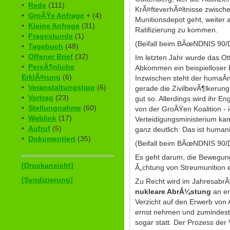
•
Rede
(111)
KrÃ¤fteverhÃ¤ltnisse zwisch
•
GroÃŸe Anfrage
+ (4)
Munitionsdepot geht, weiter 
•
Kleine Anfrage
(31)
Ratifizierung zu kommen.
•
Fragestunde
(1)
(Beifall beim BÃœNDNIS 90
•
Tagebuch
(48)
•
Offener Brief
(32)
Im letzten Jahr wurde das O
•
PersÃ¶nliche
Abkommen ein beispielloser E
ErklÃ¤rung
(6)
Inzwischen steht der humaÂ­
•
Veranstaltungstipp
(6)
gerade die ZivilbevÃ¶lkerung 
•
Vortrag
(23)
gut so. Allerdings wird ihr E
•
Stellungnahme
(60)
von der GroÃŸen Koalition -
•
Weblink
(17)
Verteidigungsministerium kam
•
Aufruf
(5)
ganz deutlich: Das ist human
•
Dokumentiert
(35)
(Beifall beim BÃœNDNIS 90
Es geht darum, die Bewegung
[Druckansicht]
Ã„chtung von Streumunition e
[Syndizierung]
Zu Recht wird im JahresabrÃ
nukleare AbrÃ¼stung
an er
Verzicht auf den Erwerb von
ernst nehmen und zumindest s
sogar statt. Der Prozess der