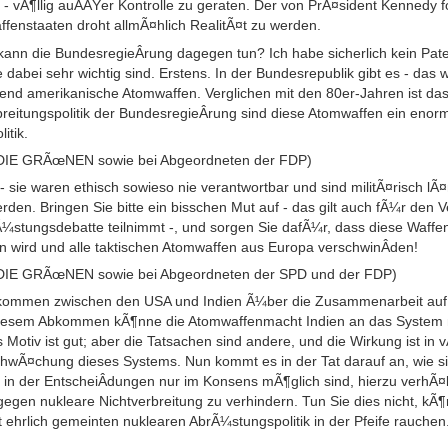
 vÃ¶llig auÂ­ÃŸer Kontrolle zu geraten. Der von PrÃ¤sident Kennedy f
fenstaaten droht allmÃ¤hlich RealitÃ¤t zu werden.
ann die BundesregieÂ­rung dagegen tun? Ich habe sicherlich kein Pate
 dabei sehr wichtig sind. Erstens. In der Bundesrepublik gibt es - da
end amerikanische Atomwaffen. Verglichen mit den 80er-Jahren ist das 
rbreitungspolitik der BundesregieÂ­rung sind diese Atomwaffen ein enor
itik.
/DIE GRÃœNEN sowie bei Abgeordneten der FDP)
ie waren ethisch sowieso nie verantwortbar und sind militÃ¤risch lÃ¤
n. Bringen Sie bitte ein bisschen Mut auf - das gilt auch fÃ¼r den Ve
Ã¼stungsdebatte teilnimmt -, und sorgen Sie dafÃ¼r, dass diese Waff
n wird und alle taktischen Atomwaffen aus Europa verschwinÂ­den!
/DIE GRÃœNEN sowie bei Abgeordneten der SPD und der FDP)
Abkommen zwischen den USA und Indien Ã¼ber die Zusammenarbeit auf d
diesem Abkommen kÃ¶nne die Atomwaffenmacht Indien an das System n
Motiv ist gut; aber die Tatsachen sind andere, und die Wirkung ist in
chwÃ¤chung dieses Systems. Nun kommt es in der Tat darauf an, wie si
 in der EntscheiÂ­dungen nur im Konsens mÃ¶glich sind, hierzu verhÃ¤lt
gegen nukleare Nichtverbreitung zu verhindern. Tun Sie dies nicht, kÃ
 ehrlich gemeinten nuklearen AbrÃ¼stungspolitik in der Pfeife rauchen.