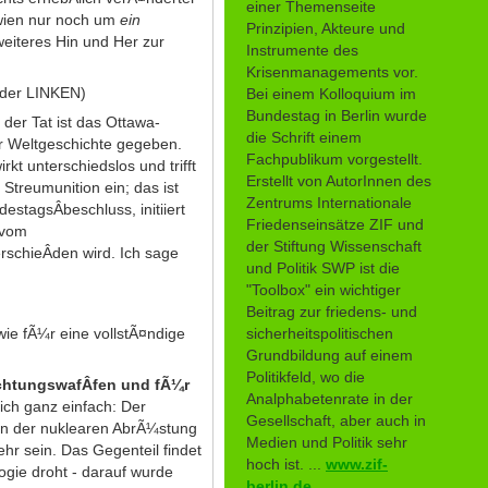
einer Themenseite
­wien nur noch um
ein
Prinzipien, Akteure und
weiteres Hin und Her zur
Instrumente des
Krisenmanagements vor.
 der LINKEN)
Bei einem Kolloquium im
Bundestag in Berlin wurde
der Tat ist das Ottawa-
die Schrift einem
er Weltgeschichte gegeben.
Fachpublikum vorgestellt.
rkt unterschiedslos und trifft
Erstellt von AutorInnen des
Streumunition ein; das ist
Zentrums Internationale
stagsÂ­beschluss, initiiert
Friedenseinsätze ZIF und
 vom
der Stiftung Wissenschaft
rschieÂ­den wird. Ich sage
und Politik SWP ist die
"Toolbox" ein wichtiger
Beitrag zur friedens- und
sicherheitspolitischen
ie fÃ¼r eine vollstÃ¤ndige
Grundbildung auf einem
Politikfeld, wo die
ichtungswafÂ­fen und fÃ¼r
Analphabetenrate in der
lich ganz einfach: Der
Gesellschaft, aber auch in
hen der nuklearen AbrÃ¼stung
Medien und Politik sehr
hr sein. Das Gegenteil findet
hoch ist. ...
www.zif-
ogie droht - darauf wurde
berlin.de