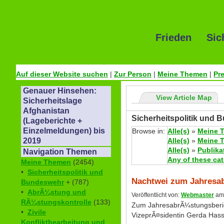
Frieden Sic
Auf dieser Website suchen
|
Zur Person
|
Meine Themen
|
Pr
Genauer Hinsehen:
View Article Map
Sicherheitslage
Afghanistan
Sicherheitspolitik und 
(Lageberichte +
Einzelmeldungen) bis
Browse in:
Alle(s)
»
Meine 
Alle(s)
»
Meine 
2019
Alle(s)
»
Publika
Navigation Themen
Any of these ca
Meine Themen
(2454)
•
Sicherheitspolitik und
Nachtwei zum Jahresa
Bundeswehr
+ (787)
•
AbrÃ¼stung und
Veröffentlicht von:
Webmaster
am 
RÃ¼stungskontrolle
(133)
Zum JahresabrÃ¼stungsberic
•
Zivile
VizeprÃ¤sidentin Gerda Hasse
Konfliktbearbeitung und