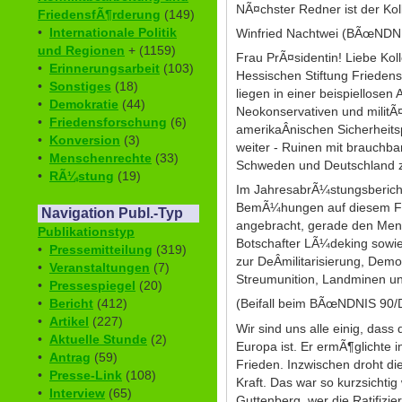
NÃ¤chster Redner ist der Ko
FriedensfÃ¶rderung
(149)
•
Internationale Politik
Winfried Nachtwei (BÃœND
und Regionen
+ (1159)
Frau PrÃ¤sidentin! Liebe Kol
•
Erinnerungsarbeit
(103)
Hessischen Stiftung Friedens-
•
Sonstiges
(18)
liegen in einer beispiellosen
•
Demokratie
(44)
Neokonservativen und militÃ
•
Friedensforschung
(6)
amerikaÂ­nischen Sicherheitsp
•
Konversion
(3)
weiter - Ruinen mit brauchba
•
Menschenrechte
(33)
Schweden und Deutschland z
•
RÃ¼stung
(19)
Im JahresabrÃ¼stungsbericht w
BemÃ¼hungen auf diesem Feld
Navigation Publ.-Typ
angebracht, gerade den Mens
Publikationstyp
Botschafter LÃ¼deking sowie 
•
Pressemitteilung
(319)
zur DeÂ­militarisierung, Demo
•
Veranstaltungen
(7)
Streumunition, Landminen un
•
Pressespiegel
(20)
•
Bericht
(412)
(Beifall beim BÃœNDNIS 90
•
Artikel
(227)
Wir sind uns alle einig, dass
•
Aktuelle Stunde
(2)
Europa ist. Er ermÃ¶glichte 
•
Antrag
(59)
Frieden. Inzwischen droht di
•
Presse-Link
(108)
Kraft. Das war so kurzsichtig
•
Interview
(65)
Guttenberg, wer die Ratifizie