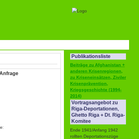
Publikationsliste
Beiträge zu Afghanistan +
anderen Krisenregionen,
 Anfrage
zu Kriseneinsätzen, Ziviler
Krisenprävention,
Kriegsgeschichte (1994-
2014)
Vortragsangebot zu
Riga-Deportationen,
Ghetto Riga + Dt. Riga-
Komitee
e:
Ende 1941/Anfang 1942
rollten Deportationszüge