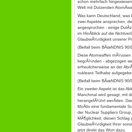
schon mehrfach hingewiesen -
Welt mit Dutzenden AtomÂ­waf
Was kann Deutschland, was k
zwei Aspekte ansprechen, die
angesprochen - einige DutÂ­z
im HinÂ­blick auf die Nichtve
GlaubwÃ¼rdigkeit unserer Pol
(Beifall beim BÃœNDNIS 90
Diese Atomwaffen mÃ¼ssen - s
begrÃ¼nden - abgezogen werde
erfreulicherweise an der Abr
nukleare Teilhabe aufgegebe
(Beifall beim BÃœNDNIS 90
Ein zweiter Aspekt ist das 
Manchmal wird gesagt, mit 
herangefÃ¼hrt werÂ­den. Das 
MoÂ­tiv eine fundamentale S
der Nuclear Suppliers Group,
MÃ¶glichkeit, diesen Schlag 
GlaubwÃ¼rdigkeit Ihrer sonst
jetzt direkt das Wort dazu.