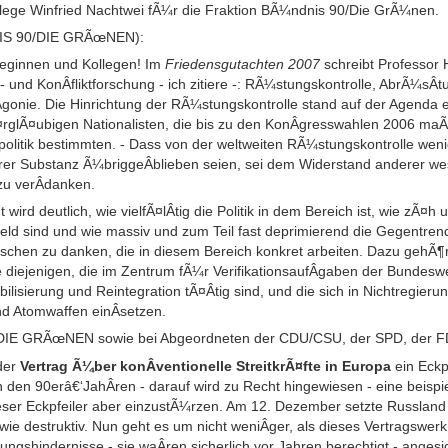
llege Winfried Nachtwei fÃ¼r die Fraktion BÃ¼ndnis 90/Die GrÃ¼nen.
NIS 90/DIE GRÃœNEN):
leginnen und Kollegen! Im
Friedensgutachten 2007
schreibt Professor 
 und KonÂ­fliktforschung - ich zitiere -: RÃ¼stungskontrolle, AbrÃ¼sÂ­
 Agonie. Die Hinrichtung der RÃ¼stungskontrolle stand auf der Agenda e
¤rglÃ¤ubigen Nationalisten, die bis zu den KonÂ­gresswahlen 2006 maÃ
olitik bestimmten. - Dass von der weltweiten RÃ¼stungskontrolle wenigs
rer Substanz Ã¼briggeÂ­blieben seien, sei dem Widerstand anderer we
u verÂ­danken.
ird deutlich, wie vielfÃ¤lÂ­tig die Politik in dem Bereich ist, wie zÃ
 sind und wie massiv und zum Teil fast deprimierend die Gegentrends
chen zu danken, die in diesem Bereich konkret arbeiten. Dazu gehÃ¶
diejenigen, die im Zentrum fÃ¼r VerifikationsaufÂ­gaben der Bundeswe
bilisierung und Reintegration tÃ¤Â­tig sind, und die sich in Nichtregie
d Atomwaffen einÂ­setzen.
/DIE GRÃœNEN sowie bei Abgeordneten der CDU/CSU, der SPD, der F
 der
Vertrag Ã¼ber konÂ­ventionelle StreitkrÃ¤fte in Europa
ein Eckp
in den 90erâ€‘JahÂ­ren - darauf wird zu Recht hingewiesen - eine beisp
eser Eckpfeiler aber einzustÃ¼rzen. Am 12. Dezember setzte Russland 
 wie destruktiv. Nun geht es um nicht weniÂ­ger, als dieses Vertragswerk
rungshindernisse - sie waÂ­ren sicherlich vor Jahren berechtigt - angesi