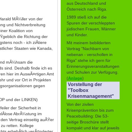
aus Deutschland und
Österreich nach Riga.
1989 stieß ich auf die
Harald MÃ¼ller von der
Spuren der verschleppten
tung und Nichtverbreitung
jüdischen Frauen, Männer
iner Koalition von
und Kinder.
Ÿgeblich die Richtung der
tens noch - ich ziÂ­tiere
Mit meinem bebilderten
stlicher Staaten wie Kanada,
Vortrag "Nachbarn von
nebenan - verschollen in
Riga" stehe ich gern für
¤h und mÃ¼hsam die
Erinnerungsveranstaltungen
 sind. Deshalb finde ich es
und Schulen zur Verfügung.
ren hier im AuswÃ¤rtigen Amt
(
Anlage
)
hr und vor Ort in Projekten
Vorstellung der
rungsorganisationen gegen
"Toolbox
Krisenmanagement"
DP und der LINKEN)
Von der zivilen
feiler der Sicherheit in
Krisenprävention bis zum
ielÂ­lose AbrÃ¼stung im
Peacebuilding: Die 53-
den Vertrag einseitig auÃŸer
seitige Broschüre stellt
 zu retten. Kollege
kompakt und klar auf jeweils
chts erhebÂ­lich verÃ¤nderter