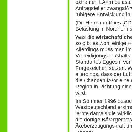
extremen LÃ¤rmbelastun
Antragsteller zwangslÃ¤
ruhigere Entwicklung in
(Dr. Hermann Kues [CD
Belastung in Nordhorn s
Was die
wirtschaftlic
so gibt es wohl einige 
Allerdings muss man im 
Verteidigungshaushalts
Standortes Eggesin vor
Fragezeichen setzen. Wi
allerdings, dass der Lu
die Chancen fÃ¼r eine 
Region in Richtung ein
wird.
Im Sommer 1996 besuch
Westdeutschland erstmal
lernte damals die wirkl
die dortige BÃ¼rgerbewe
Ãœberzeugungskraft un