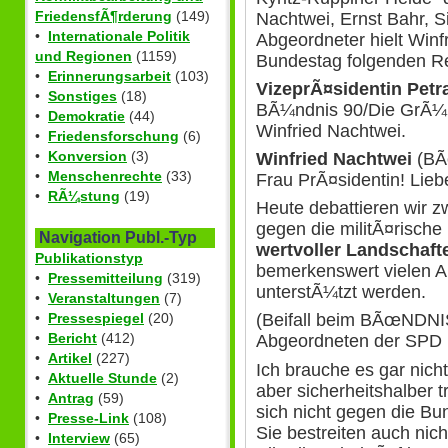
FriedensfÃ¶rderung
(149)
Nachtwei, Ernst Bahr, S
•
Internationale Politik
Abgeordneter hielt Win
und Regionen
(1159)
Bundestag folgenden Re
•
Erinnerungsarbeit
(103)
VizeprÃ¤sidentin Petr
•
Sonstiges
(18)
BÃ¼ndnis 90/Die GrÃ¼ne
•
Demokratie
(44)
Winfried Nachtwei.
•
Friedensforschung
(6)
•
Konversion
(3)
Winfried Nachtwei
(B
•
Menschenrechte
(33)
Frau PrÃ¤sidentin! Lieb
•
RÃ¼stung
(19)
Heute debattieren wir z
gegen die militÃ¤rische
Navigation Publ.-Typ
wertvoller Landschaf
Publikationstyp
bemerkenswert vielen 
•
Pressemitteilung
(319)
unterstÃ¼tzt werden.
•
Veranstaltungen
(7)
•
Pressespiegel
(20)
(Beifall beim BÃœNDN
•
Bericht
(412)
Abgeordneten der SPD
•
Artikel
(227)
Ich brauche es gar nich
•
Aktuelle Stunde
(2)
aber sicherheitshalber 
•
Antrag
(59)
sich nicht gegen die Bu
•
Presse-Link
(108)
Sie bestreiten auch ni
•
Interview
(65)