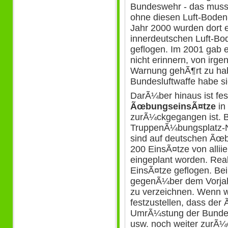
Bundeswehr - das muss 
ohne diesen Luft-Bode
Jahr 2000 wurden dort 
innerdeutschen Luft-B
geflogen. Im 2001 gab e
nicht erinnern, von irg
Warnung gehÃ¶rt zu hab
Bundesluftwaffe habe sic
DarÃ¼ber hinaus ist fes
ÃœbungseinsÃ¤tze
in
zurÃ¼ckgegangen ist. B
TruppenÃ¼bungsplatz-N
sind auf deutschen Ãœ
200 EinsÃ¤tze von alli
eingeplant worden. Rea
EinsÃ¤tze geflogen. Be
gegenÃ¼ber dem Vorja
zu verzeichnen. Wenn wi
festzustellen, dass de
UmrÃ¼stung der Bundes
usw. noch weiter zurÃ¼