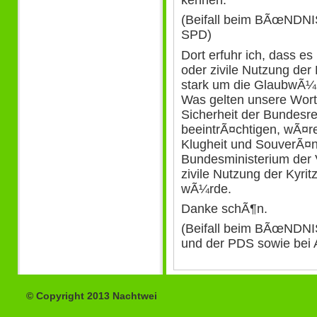
kennen.
(Beifall beim BÃœNDN
SPD)
Dort erfuhr ich, dass es
oder zivile Nutzung der
stark um die GlaubwÃ¼rd
Was gelten unsere Wort
Sicherheit der Bundesre
beeintrÃ¤chtigen, wÃ¤r
Klugheit und SouverÃ¤n
Bundesministerium der 
zivile Nutzung der Kyri
wÃ¼rde.
Danke schÃ¶n.
(Beifall beim BÃœNDN
und der PDS sowie bei
© Copyright 2013 Nachtwei