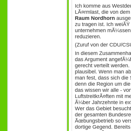
Ich komme aus Westdeu
LÃ¤rmlast, die von dem
Raum Nordhorn
ausge
zu tragen ist. Ich weiÃŸ
unternehmen mÃ¼ssen, 
reduzieren.
(Zuruf von der CDU/CS
In diesem Zusammenhan
das Argument angefÃ¼h
gerecht verteilt werden
plausibel. Wenn man abe
man fest, dass sich die S
denn die Region um die
das wissen wir alle - v
LuftstreitkrÃ¤ften mit 
Ã¼ber Jahrzehnte in ext
Wer das Gebiet besucht, 
der gesamten Bundesrepu
Ãœbungsbetrieb so vers
dortige Gegend. Bereits