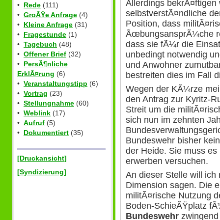
Allerdings bekrÃ¤ftigen 
•
Rede
(111)
selbstverstÃ¤ndliche de
•
GroÃŸe Anfrage
(4)
Position, dass militÃ¤r
•
Kleine Anfrage
(31)
ÃœbungsansprÃ¼che r
•
Fragestunde
(1)
dass sie fÃ¼r die Einsat
•
Tagebuch
(48)
unbedingt notwendig un
•
Offener Brief
(32)
und Anwohner zumutbar
•
PersÃ¶nliche
ErklÃ¤rung
(6)
bestreiten dies im Fall
•
Veranstaltungstipp
(6)
Wegen der KÃ¼rze mein
•
Vortrag
(23)
den Antrag zur Kyritz-R
•
Stellungnahme
(60)
Streit um die militÃ¤ris
•
Weblink
(17)
sich nun im zehnten Jah
•
Aufruf
(5)
Bundesverwaltungsgeric
•
Dokumentiert
(35)
Bundeswehr bisher kein 
der Heide. Sie muss es 
[Druckansicht]
erwerben versuchen.
[Syndizierung]
An dieser Stelle will ich
Dimension sagen. Die ers
militÃ¤rische Nutzung de
Boden-SchieÃŸplatz fÃ
Bundeswehr
zwingend 