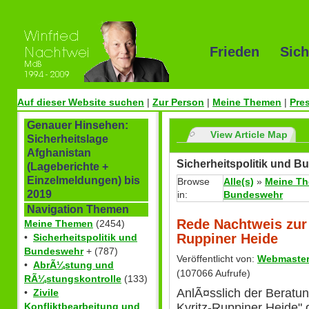
Frieden Sich
Auf dieser Website suchen
|
Zur Person
|
Meine Themen
|
Pre
Genauer Hinsehen:
View Article Map
Sicherheitslage
Afghanistan
Sicherheitspolitik und 
(Lageberichte +
Einzelmeldungen) bis
Browse
Alle(s)
»
Meine T
2019
in:
Bundeswehr
Navigation Themen
Rede Nachtweis zur 
Meine Themen
(2454)
Ruppiner Heide
•
Sicherheitspolitik und
Bundeswehr
+ (787)
Veröffentlicht von:
Webmaste
•
AbrÃ¼stung und
(107066 Aufrufe)
RÃ¼stungskontrolle
(133)
AnlÃ¤sslich der Beratun
•
Zivile
Kyritz-Ruppiner Heide"
Konfliktbearbeitung und