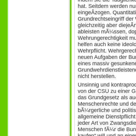
hat. Seitdem werden nu
eingeÂ­zogen. Quantitat
Grundrechtseingriff der W
gleichzeitig aber diejeÂ
ableisten mÃ¼ssen, dopp
Wehrungerechtigkeit mus
helfen auch keine ideol
Wehrpflicht. Wehrgerech
neuen Aufgaben der Bu
eines massiv gesunkene
Grundwehrdienstleisten
nicht herstellen.
Unsinnig und kontrapro
von der CSU zu einer G
das Grundgesetz als auc
Menschenrechte und der
bÃ¼rgerliche und politi
allgemeine Dienstpflich
jeder Art von Zwangsdie
Menschen fÃ¼r die Bun
kaufen" will und an ei