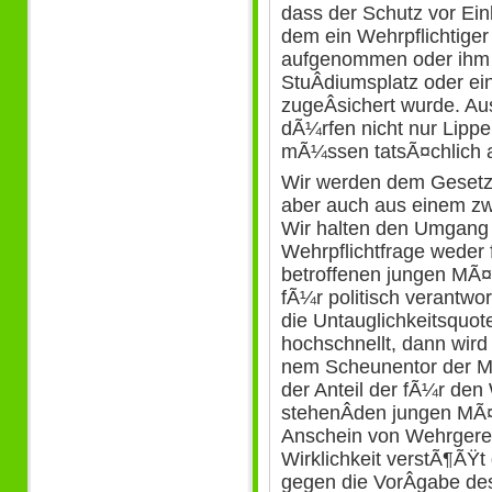
dass der Schutz vor Ein
dem ein Wehrpflichtiger
aufgenommen oder ihm 
StuÂ­diumsplatz oder ei
zugeÂ­sichert wurde. Au
dÃ¼rfen nicht nur Lipp
mÃ¼ssen tatsÃ¤chlich 
Wir werden dem Gesetz
aber auch aus einem zw
Wir halten den Umgang 
Wehrpflichtfrage weder 
betroffenen jungen MÃ
fÃ¼r politisch verantwo
die Untauglichkeitsquot
hochschnellt, dann wird
nem Scheunentor der Ma
der Anteil der fÃ¼r de
stehenÂ­den jungen MÃ¤
Anschein von Wehrgerech
Wirklichkeit verstÃ¶ÃŸt
gegen die VorÂ­gabe de