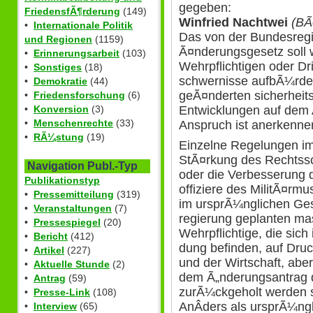
gegeben:
FriedensfÃ¶rderung
(149)
Winfried Nachtwei
(B
•
Internationale Politik
Das von der Bundesregi
und Regionen
(1159)
Ã¤nderungsgesetz soll w
•
Erinnerungsarbeit
(103)
Wehrpflichtigen oder D
•
Sonstiges
(18)
schwernisse aufbÃ¼rden,
•
Demokratie
(44)
geÃ¤nderten sicherheit
•
Friedensforschung
(6)
•
Konversion
(3)
Entwicklungen auf dem 
•
Menschenrechte
(33)
Anspruch ist anerkenne
•
RÃ¼stung
(19)
Einzelne Regelungen im
StÃ¤rkung des Rechtss
Navigation Publ.-Typ
oder die Verbesserung 
Publikationstyp
offiziere des MilitÃ¤rmus
•
Pressemitteilung
(319)
im ursprÃ¼nglichen Ge
•
Veranstaltungen
(7)
regierung geplanten ma
•
Pressespiegel
(20)
Wehrpflichtige, die sich
•
Bericht
(412)
dung befinden, auf Dru
•
Artikel
(227)
und der Wirtschaft, ab
•
Aktuelle Stunde
(2)
dem Ã„nderungsantrag de
•
Antrag
(59)
zurÃ¼ckgeholt werden so
•
Presse-Link
(108)
AnÂ­ders als ursprÃ¼ng
•
Interview
(65)