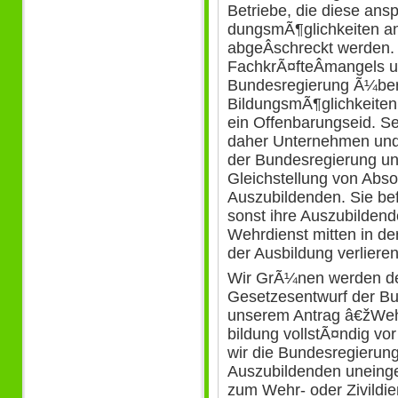
Betriebe, die diese ans
dungsmÃ¶glichkeiten an
abgeÂ­schreckt werden.
FachkrÃ¤fteÂ­mangels u
Bundesregierung Ã¼ber
BildungsmÃ¶glichkeiten
ein Offenbarungseid. Seh
daher Unternehmen und
der Bundesregierung un
Gleichstellung von Abs
Auszubildenden. Sie be
sonst ihre Auszubilden
Wehrdienst mitten in de
der Ausbildung verliere
Wir GrÃ¼nen werden d
Gesetzesentwurf der Bu
unserem Antrag â€žWehr
bildung vollstÃ¤ndig vo
wir die Bundesregierung
Auszubildenden uneinge
zum Wehr- oder Zivildie