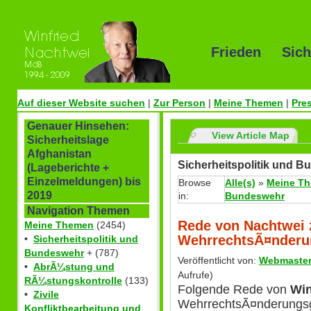
Frieden Sich
Auf dieser Website suchen
|
Zur Person
|
Meine Themen
|
Pre
Genauer Hinsehen:
View Article Map
Sicherheitslage
Afghanistan
Sicherheitspolitik und 
(Lageberichte +
Einzelmeldungen) bis
Browse
Alle(s)
»
Meine T
2019
in:
Bundeswehr
Navigation Themen
Rede von Nachtwei
Meine Themen
(2454)
WehrrechtsÃ¤nderu
•
Sicherheitspolitik und
Bundeswehr
+ (787)
Veröffentlicht von:
Webmaste
•
AbrÃ¼stung und
Aufrufe)
RÃ¼stungskontrolle
(133)
Folgende Rede von
Win
•
Zivile
WehrrechtsÃ¤nderungsg
Konfliktbearbeitung und