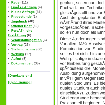
geplant, sollen nun doch
•
Rede
(111)
•
GroÃŸe Anfrage
(4)
Fachwirt- und Technike
•
Kleine Anfrage
(31)
gleichÂ­gestellt und vo
•
Fragestunde
(1)
Auch der geplanten Ein
•
Tagebuch
(48)
wÃ¤hÂ­rend ihres Maste
•
Offener Brief
(32)
vorgeschoÂ­ben. Bachel
•
PersÃ¶nliche
sollen nun doch als Einh
ErklÃ¤rung
(6)
Diese Ã„nderungen sind 
•
Veranstaltungstipp
(6)
Vor allem fÃ¼r Absolve
•
Vortrag
(23)
Kombination von Studium
•
Stellungnahme
(60)
soll es bei nicht hinzu
•
Weblink
(17)
Wehrpflichtige in duale
•
Aufruf
(5)
vor Einberufung geschÃ
•
Dokumentiert
(35)
spÃ¤testens drei Monate
Ausbildung aufgenomme
[Druckansicht]
in vÃ¶lligem Gegensatz
[Syndizierung]
dualen Studiums. Es bl
duales Studium auch ein
einschlieÃŸt. Zudem we
StudiengÃ¤nge benachtei
Praxisanteil beginnen. 