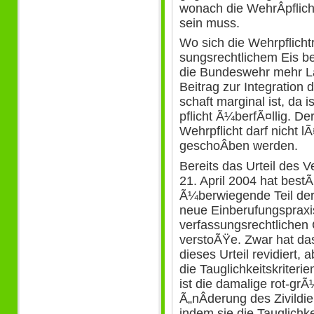
wonach die WehrÂ­pflicht
sein muss.
Wo sich die Wehrpflicht
sungsrechtlichem Eis be
die Bundeswehr mehr La
Beitrag zur Integration d
schaft marginal ist, da 
pflicht Ã¼berfÃ¤llig. De
Wehrpflicht darf nicht l
geschoÂ­ben werden.
Bereits das Urteil des 
21. April 2004 hat bestÃ
Ã¼berwiegende Teil der 
neue Einberufungspraxi
verfassungsrechtlichen
verstoÃŸe. Zwar hat da
dieses Urteil revidiert,
die Tauglichkeitskriteri
ist die damalige rot-gr
Ã„nÂ­derung des Zivild
indem sie die Tauglichk