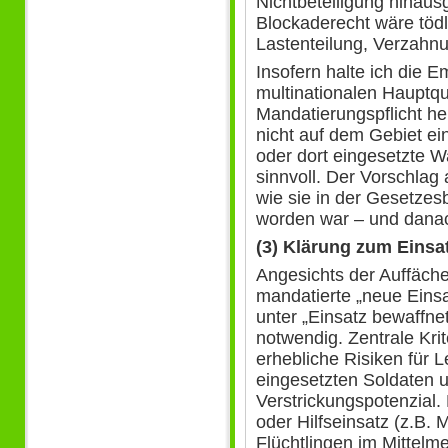
Nichtbeteiligung hinaus
Blockaderecht wäre tödli
Lastenteilung, Verzahnu
Insofern halte ich die E
multinationalen Hauptqu
Mandatierungspflicht h
nicht auf dem Gebiet ei
oder dort eingesetzte W
sinnvoll. Der Vorschlag
wie sie in der Gesetzes
worden war – und danac
(3) Klärung zum Einsat
Angesichts der Auffäche
mandatierte „neue Einsa
unter „Einsatz bewaffnete
notwendig. Zentrale Krit
erhebliche Risiken für 
eingesetzten Soldaten u
Verstrickungspotenzial
oder Hilfseinsatz (z.B. 
Flüchtlingen im Mittelm