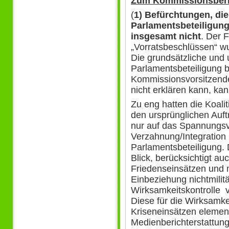
Zum Kommissionsberi
(
1) Befürchtungen, di
Parlamentsbeteiligung
insgesamt nicht
. Der 
„Vorratsbeschlüssen“ wu
Die grundsätzliche und
Parlamentsbeteiligung b
Kommissionsvorsitzend
nicht erklären kann, kan
Zu eng hatten die Koali
den ursprünglichen Auft
nur auf das Spannungsve
Verzahnung/Integratio
Parlamentsbeteiligung. 
Blick, berücksichtigt a
Friedenseinsätzen und 
Einbeziehung nichtmili
Wirksamkeitskontrolle v
Diese für die Wirksamk
Kriseneinsätzen elemen
Medienberichterstattun