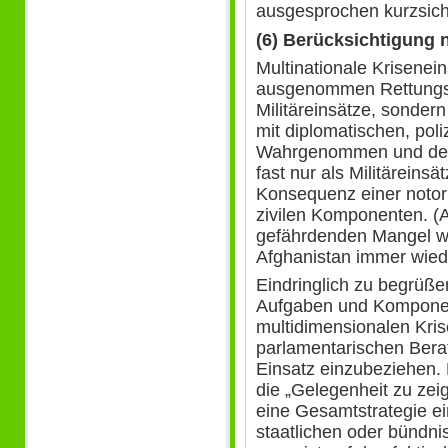
ausgesprochen kurzsich
(6) Berücksichtigung 
Multinationale Krisenein
ausgenommen Rettungsei
Militäreinsätze, sonder
mit diplomatischen, poli
Wahrgenommen und debat
fast nur als Militäreinsät
Konsequenz einer notor
zivilen Komponenten. (A
gefährdenden Mangel wie
Afghanistan immer wiede
Eindringlich zu begrüßen
Aufgaben und Komponen
multidimensionalen Kris
parlamentarischen Bera
Einsatz einzubeziehen.
die „Gelegenheit zu zeig
eine Gesamtstrategie ei
staatlichen oder bündni