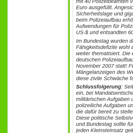
mit 40 Polizeibeamten 
Euro ausgefüllt. Angesi
Sicherheitslage und gi
beim Polizeiaufbau erh
Aufwendungen für Polize
US-$ und entsandten 60
Im Bundestag wurden d
Fähigkeitsdefizite wohl
weiter thematisiert. Di
deutschen Polizeiaufbau
November 2007 statt! Fü
Mängelanzeigen des Weh
diese zivile Schwäche f
Schlussfolgerung
: Sei
ein, bei Mandatsentsche
militärischen Aufgaben 
polizeiliche Aufgaben u
die dafür bereit zu ste
Diese politische Selbst
und Bundestag sollte fü
jeden Kleinsteinsatz gel