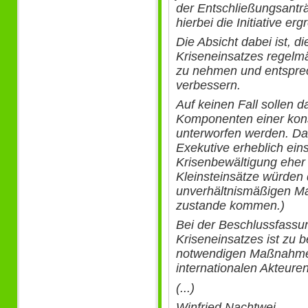
der Entschließungsantr
hierbei die Initiative erg
Die Absicht dabei ist, d
Kriseneinsatzes regelm
zu nehmen und entspre
verbessern.
Auf keinen Fall sollen d
Komponenten einer kons
unterworfen werden. Da
Exekutive erheblich ein
Krisenbewältigung eher b
Kleinsteinsätze würden
unverhältnismäßigen M
zustande kommen.)
Bei der Beschlussfassun
Kriseneinsatzes ist zu b
notwendigen Maßnahmen
internationalen Akteur
(...)
Winfried Nachtwei