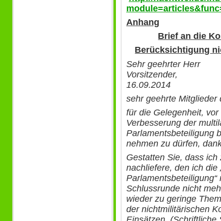
module=articles&func
Anhang
Brief an die K
Berücksichtigung n
Sehr geehrter Herr
Vorsitzen
16.09.2014
sehr geehrte Mitglieder
für die Gelegenheit, vo
Verbesserung der multil
Parlamentsbeteiligung b
nehmen zu dürfen, dank
Gestatten Sie, dass ic
nachliefere, den ich die
Parlamentsbeteiligung“ n
Schlussrunde nicht meh
wieder zu geringe Them
der nichtmilitärischen 
Einsätzen. (Schriftliche