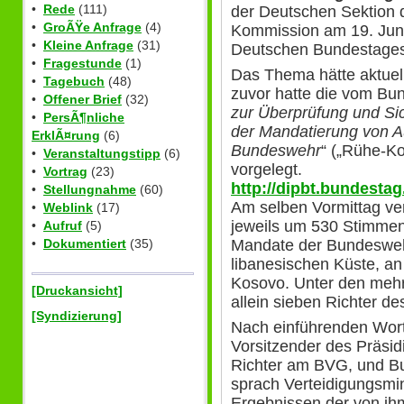
•
Rede
(111)
der Deutschen Sektion d
•
GroÃŸe Anfrage
(4)
Kommission am 19. Jun
•
Kleine Anfrage
(31)
Deutschen Bundestages
•
Fragestunde
(1)
Das Thema hätte aktuell
•
Tagebuch
(48)
zuvor hatte die vom Bun
•
Offener Brief
(32)
zur Überprüfung und Si
•
PersÃ¶nliche
der Mandatierung von A
ErklÃ¤rung
(6)
Bundeswehr
“ („Rühe-Ko
•
Veranstaltungstipp
(6)
vorgelegt.
•
Vortrag
(23)
http://dipbt.bundesta
•
Stellungnahme
(60)
Am selben Vormittag ve
•
Weblink
(17)
jeweils um 530 Stimme
•
Aufruf
(5)
Mandate der Bundeswehr
•
Dokumentiert
(35)
libanesischen Küste, 
Kosovo. Unter den mehr
[Druckansicht]
allein sieben Richter d
[Syndizierung]
Nach einführenden Wort
Vorsitzender des Präsid
Richter am BVG, und B
sprach Verteidigungsmi
Ergebnissen der von ihm