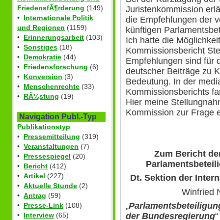
FriedensfÃ¶rderung
(149)
Juristenkommission erlä
•
Internationale Politik
die Empfehlungen der v
und Regionen
(1159)
künftigen Parlamentsbet
•
Erinnerungsarbeit
(103)
Ich hatte die Möglichkei
•
Sonstiges
(18)
Kommissionsbericht Ste
•
Demokratie
(44)
Empfehlungen sind für 
•
Friedensforschung
(6)
deutscher Beiträge zu K
•
Konversion
(3)
Bedeutung. In der med
•
Menschenrechte
(33)
Kommissionsberichts fa
•
RÃ¼stung
(19)
Hier meine Stellungnahm
Kommission zur Frage 
Navigation Publ.-Typ
Publikationstyp
•
Pressemitteilung
(319)
•
Veranstaltungen
(7)
Zum Bericht de
•
Pressespiegel
(20)
Parlamentsbeteili
•
Bericht
(412)
•
Artikel
(227)
Dt. Sektion der Inte
•
Aktuelle Stunde
(2)
Winfried 
•
Antrag
(59)
„
Parlamentsbeteiligun
•
Presse-Link
(108)
der Bundesregierung
“
•
Interview
(65)