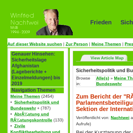
Frieden Sich
Auf dieser Website suchen
|
Zur Person
|
Meine Themen
|
Pre
Genauer Hinsehen:
View Article Map
Sicherheitslage
Afghanistan
Sicherheitspolitik und 
(Lageberichte +
Einzelmeldungen) bis
Browse
Alle(s)
»
Meine T
2019
in:
Bundeswehr
Navigation Themen
Zum Bericht der "
Meine Themen
(2454)
Parlamentsbeteiligu
•
Sicherheitspolitik und
Sektion der Interna
Bundeswehr
+ (787)
•
AbrÃ¼stung und
Veröffentlicht von:
Nachtwei
a
RÃ¼stungskontrolle
(133)
Aufrufe)
•
Zivile
Bei der Kurztagung der 
Konfliktbearbeitung und