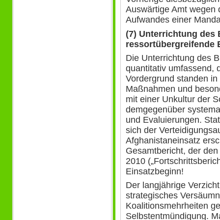
Auswärtige Amt wegen 
Aufwandes einer Mandat
(7) Unterrichtung des
ressortübergreifende 
Die Unterrichtung des 
quantitativ umfassend, q
Vordergrund standen in 
Maßnahmen und besonde
mit einer Unkultur der 
demgegenüber systemat
und Evaluierungen. Statt
sich der Verteidigungsa
Afghanistaneinsatz ersc
Gesamtbericht, der de
2010 („Fortschrittsberic
Einsatzbeginn!
Der langjährige Verzicht
strategisches Versäumn
Koalitionsmehrheiten ge
Selbstentmündigung. Ma