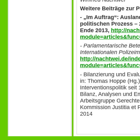
Weitere Beiträge zur 
- „Im Auftrag“: Ausla
politischen Prozess –
Ende 2013,
http://nac
module=articles&func
- Parlamentarische Bete
Internationalen Polizei
http://nachtwei.de/in
module=articles&func
- Bilanzierung und Eval
in: Thomas Hoppe (Hg.)
Interventionspolitik sei
Bilanz, Analysen und E
Arbeitsgruppe Gerechte
Kommission Justitia et P
2014