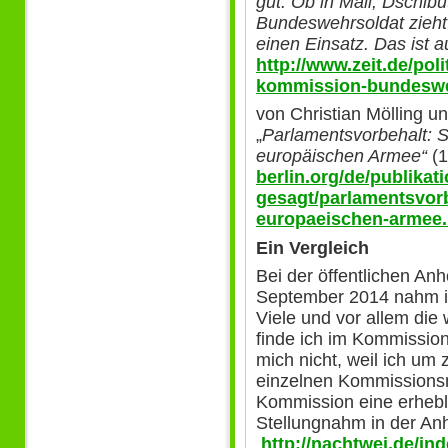
gut.
Ob in Mali, Dschibu
Bundeswehrsoldat zieht
einen Einsatz. Das ist 
http://www.zeit.de/pol
kommission-bundeswe
von Christian Mölling un
„
Parlamentsvorbehalt: So
europäischen Armee“
(1
berlin.org/de/publikat
gesagt/parlamentsvorb
europaeischen-armee.
Ein Vergleich
Bei der öffentlichen A
September 2014 nahm ic
Viele und vor allem die
finde ich im Kommission
mich nicht, weil ich um
einzelnen Kommissionsm
Kommission eine erhebli
Stellungnahm in der An
http://nachtwei.de/in