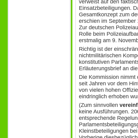
verweist auf den faktis
Einsatzbeteiligungen. D
Gesamtkonzept zum de
erschien im September 2
Zur deutschen Polizeiau
Rolle beim Polizeiaufba
erstmalig am 9. Novemb
Richtig ist der einschr
nichtmilitärischen Komp
konstitutiven Parlaments
Erläuterungsbrief an d
Die Kommission nimmt d
seit Jahren vor dem Hin
von vielen hohen Offiz
eindringlich erhoben wu
(Zum sinnvollen
verein
keine Ausführungen. 20
entsprechende Regelun
Parlamentsbeteiligungs
Kleinstbeteiligungen be
Vorherige diesbezüglic