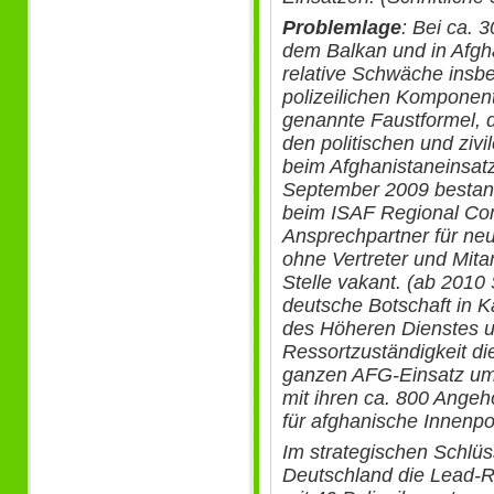
Problemlage
: Bei ca. 
dem Balkan und in Afgha
relative Schwäche insb
polizeilichen Komponent
genannte Faustformel, 
den politischen und ziv
beim Afghanistaneinsatz
September 2009 bestand 
beim ISAF Regional Co
Ansprechpartner für ne
ohne Vertreter und Mita
Stelle vakant. (ab 2010 
deutsche Botschaft in K
des Höheren Dienstes un
Ressortzuständigkeit di
ganzen AFG-Einsatz ums
mit ihren ca. 800 Angehö
für afghanische Innenpoli
Im strategischen Schlüs
Deutschland die Lead-R