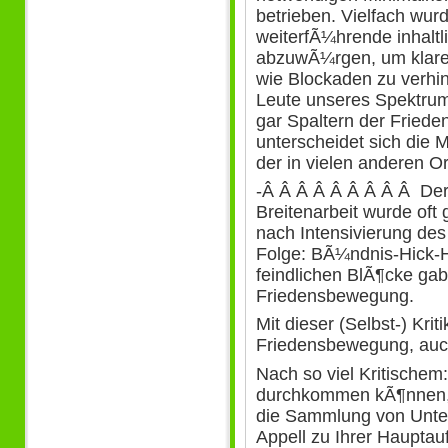
betrieben. Vielfach wur
weiterfÃ¼hrende inhalt
abzuwÃ¼rgen, um klare
wie Blockaden zu verhin
Leute unseres Spektrums
gar Spaltern der Friede
unterscheidet sich die 
der in vielen anderen Or
-Â Â Â Â Â Â Â Â Â Der
Breitenarbeit wurde oft
nach Intensivierung des
Folge: BÃ¼ndnis-Hick-H
feindlichen BlÃ¶cke gab
Friedensbewegung.
Mit dieser (Selbst-) Kri
Friedensbewegung, auch
Nach so viel Kritische
durchkommen kÃ¶nnen,
die Sammlung von Unter
Appell zu Ihrer Haupta