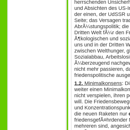
herrschenden Unsicherhe
und Absichten des US-
der einen, der UdSSR u
Seite; das Versagen tra
AbrÃ¼stungspolitik; die
Dritten Welt fÃ¼r den F
Ã¶kologischen und sozi
uns und in der Dritten
zwischen Welthunger, g
Sozialabbau, Arbeitslo
Ã¼berzeugend nachgewi
nicht mehr passieren, d
friedenspolitische ausg
1.2.
Minimalkonsens
: D
weiter einen Minimalkon
nicht verspielen, ihren p
will. Die Friedensbewegu
und Konzentrationspunk
die neuen Raketen nur
friedensgefÃ¤hrdender 
mehreren sind, angesich