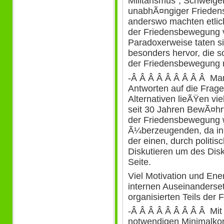
Militarismus", Schweig
unabhÃ¤ngiger Friedens
anderswo machten etli
der Friedensbewegung 
Paradoxerweise taten si
besonders hervor, die s
der Friedensbewegung 
-Â Â Â Â Â Â Â Â Â Man
Antworten auf die Frage
Alternativen lieÃŸen vi
seit 30 Jahren BewÃ¤hrt
der Friedensbewegung 
Ã¼berzeugenden, da inha
der einen, durch politi
Diskutieren um des Disk
Seite.
Viel Motivation und Ene
internen Auseinanderse
organisierten Teils der
-Â Â Â Â Â Â Â Â Â Mi
notwendigen Minimalkon