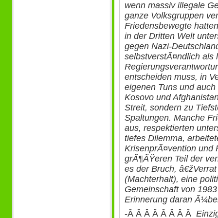
wenn massiv illegale G
ganze Volksgruppen ve
Friedensbewegte hatte
in der Dritten Welt unter
gegen Nazi-Deutschland
selbstverstÃ¤ndlich als
Regierungsverantwortung
entscheiden muss, in V
eigenen Tuns und auch
Kosovo und Afghanistan
Streit, sondern zu Tie
Spaltungen. Manche Fri
aus, respektierten unter
tiefes Dilemma, arbeitet
KrisenprÃ¤vention und 
grÃ¶ÃŸeren Teil der ve
es der Bruch, â€žVerr
(Machterhalt), eine pol
Gemeinschaft von 1983 
Erinnerung daran Ã¼ber
-Â Â Â Â Â Â Â Â
Einz