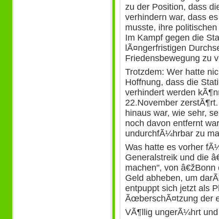
zu der Position, dass d
verhindern war, dass e
musste, ihre politische
Im Kampf gegen die Stat
lÃ¤ngerfristigen Durch
Friedensbewegung zu ve
Trotzdem: Wer hatte ni
Hoffnung, dass die Stati
verhindert werden kÃ¶n
22.November zerstÃ¶rt
hinaus war, wie sehr, s
noch davon entfernt war,
undurchfÃ¼hrbar zu ma
Was hatte es vorher fÃ
Generalstreik und die 
machen", von â€žBonn 
Geld abheben, um darÃ¼b
entpuppt sich jetzt als P
ÃœberschÃ¤tzung der e
VÃ¶llig ungerÃ¼hrt und 