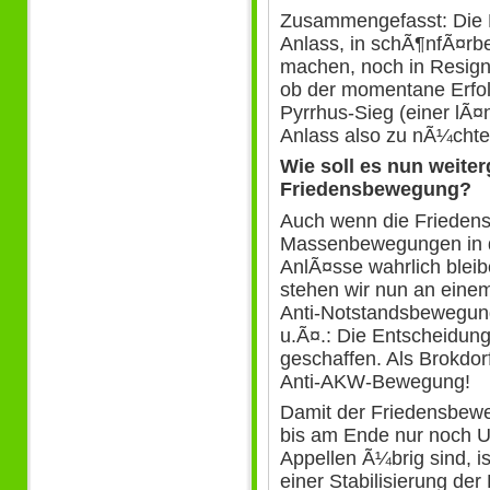
Zusammengefasst: Die 
Anlass, in schÃ¶nfÃ¤rb
machen, noch in Resignat
ob der momentane Erfo
Pyrrhus-Sieg (einer lÃ¤n
Anlass also zu nÃ¼cht
Wie soll es nun weite
Friedensbewegung?
Auch wenn die Friedens
Massenbewegungen in de
AnlÃ¤sse wahrlich blei
stehen wir nun an einem
Anti-Notstandsbewegu
u.Ã¤.: Die Entscheidung
geschaffen. Als Brokdorf
Anti-AKW-Bewegung!
Damit der Friedensbewe
bis am Ende nur noch U
Appellen Ã¼brig sind, is
einer Stabilisierung d