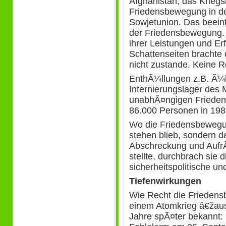
Afghanistan, das Kriegsr
Friedensbewegung in d
Sowjetunion. Das beein
der Friedensbewegung. (
ihrer Leistungen und Er
Schattenseiten brachte
nicht zustande. Keine R
EnthÃ¼llungen z.B. Ã¼b
Internierungslager des 
unabhÃ¤ngigen Frieden
86.000 Personen in 198
Wo die Friedensbewegu
stehen blieb, sondern 
Abschreckung und Aufr
stellte, durchbrach sie 
sicherheitspolitische un
Tiefenwirkungen
Wie Recht die Friedens
einem Atomkrieg â€žaus
Jahre spÃ¤ter bekannt: