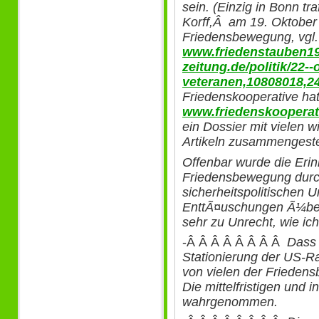
sein. (Einzig in Bonn tra
Korff,Â am 19. Oktober
Friedensbewegung, vgl.
www.friedenstauben19
zeitung.de/politik/22-
veteranen,10808018,2
Friedenskooperative hat
www.friedenskooperat
ein Dossier mit vielen 
Artikeln zusammengestel
Offenbar wurde die Erin
Friedensbewegung durch
sicherheitspolitische
EnttÃ¤uschungen Ã¼berlag
sehr zu Unrecht, wie ic
-Â Â Â Â Â Â Â Â
Dass 
Stationierung der US-Ra
von vielen der Friedens
Die mittelfristigen und
wahrgenommen.