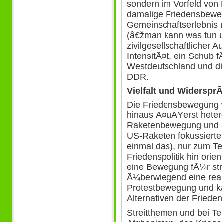
sondern im Vorfeld von B
damalige Friedensbewe
Gemeinschaftserlebnis 
(â€žman kann was tun un
zivilgesellschaftlicher 
IntensitÃ¤t, ein Schub 
Westdeutschland und d
DDR.
Vielfalt und Widersp
Die Friedensbewegung 
hinaus Ã¤uÃŸerst hetero
Raketenbewegung und at
US-Raketen fokussierte
einmal das), nur zum Te
Friedenspolitik hin orie
eine Bewegung fÃ¼r stri
Ã¼berwiegend eine reak
Protestbewegung und ka
Alternativen der Frieden
Streitthemen und bei Tei