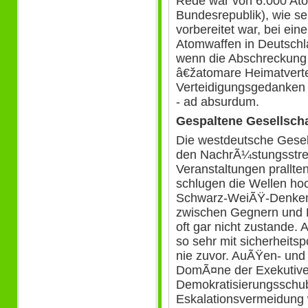
Rede war von 6.000 At
Bundesrepublik), wie s
vorbereitet war, bei ei
Atomwaffen in Deutschl
wenn die Abschreckung 
â€žatomare Heimatverte
Verteidigungsgedanken 
- ad absurdum.
Gespaltene Gesellscha
Die westdeutsche Gesel
den NachrÃ¼stungsstreit
Veranstaltungen prallte
schlugen die Wellen ho
Schwarz-WeiÃŸ-Denken 
zwischen Gegnern und 
oft gar nicht zustande.
so sehr mit sicherheits
nie zuvor. AuÃŸen- und 
DomÃ¤ne der Exekutive,
Demokratisierungsschub
Eskalationsvermeidung 