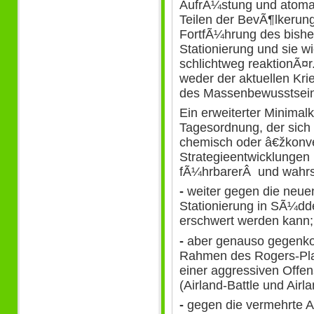
AufrÃ¼stung und atom
Teilen der BevÃ¶lkerun
FortfÃ¼hrung des bishe
Stationierung und sie 
schlichtweg reaktionÃ¤r
weder der aktuellen Kri
des Massenbewusstsein
Ein erweiterter Minimal
Tagesordnung, der sich 
chemisch oder â€žkonven
Strategieentwicklungen 
fÃ¼hrbarerÂ und wahrs
-
weiter gegen die neue
Stationierung in SÃ¼dd
erschwert werden kann;
-
aber genauso gegenko
Rahmen des Rogers-Pla
einer aggressiven Offe
(Airland-Battle und Airl
-
gegen die vermehrte A