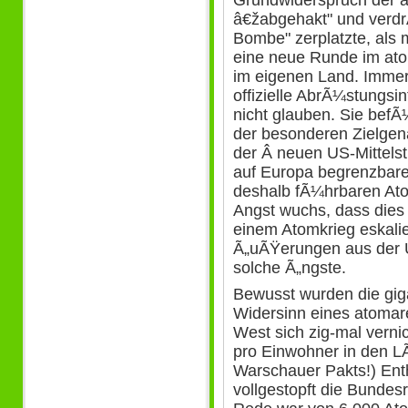
Grundwiderspruch der 
â€žabgehakt" und verdr
Bombe" zerplatzte, als
eine neue Runde im ato
im eigenen Land. Imme
offizielle AbrÃ¼stungsi
nicht glauben. Sie befÃ
der besonderen Zielgen
der Â neuen US-Mittelst
auf Europa begrenzbare
deshalb fÃ¼hrbaren Ato
Angst wuchs, dass dies b
einem Atomkrieg eskali
Ã„uÃŸerungen aus der 
solche Ã„ngste.
Bewusst wurden die gig
Widersinn eines atoma
West sich zig-mal verni
pro Einwohner in den 
Warschauer Pakts!) Ent
vollgestopft die Bundes