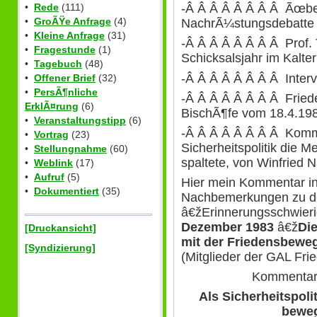
-Â Â Â Â Â Â Â Â Ãœbe
•
Rede
(111)
•
GroÃŸe Anfrage
(4)
NachrÃ¼stungsdebatte
•
Kleine Anfrage
(31)
-Â Â Â Â Â Â Â Â Prof.
•
Fragestunde
(1)
Schicksalsjahr im Kalter
•
Tagebuch
(48)
-Â Â Â Â Â Â Â Â Inter
•
Offener Brief
(32)
•
PersÃ¶nliche
-Â Â Â Â Â Â Â Â Fried
ErklÃ¤rung
(6)
BischÃ¶fe vom 18.4.1983
•
Veranstaltungstipp
(6)
-Â Â Â Â Â Â Â Â Komme
•
Vortrag
(23)
Sicherheitspolitik die
•
Stellungnahme
(60)
spaltete, von Winfried 
•
Weblink
(17)
•
Aufruf
(5)
Hier mein Kommentar in
•
Dokumentiert
(35)
Nachbemerkungen zu d
â€žErinnerungsschwieri
Dezember 1983
â€ž
Di
[Druckansicht]
mit der Friedensbewe
[Syndizierung]
(Mitglieder der GAL Fr
Kommentar 
Als Sicherheitspol
beweg