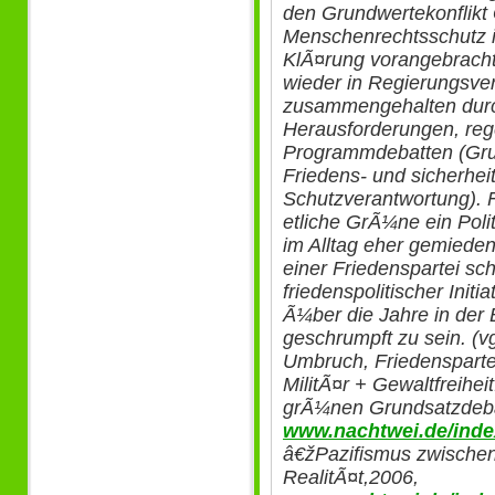
den Grundwertekonflikt G
Menschenrechtsschutz i
KlÃ¤rung vorangebrac
wieder in Regierungsve
zusammengehalten durch
Herausforderungen, re
Programmdebatten (Gr
Friedens- und sicherhei
Schutzverantwortung). F
etliche GrÃ¼ne ein Poli
im Alltag eher gemieden
einer Friedenspartei schei
friedenspolitischer Init
Ã¼ber die Jahre in der B
geschrumpft zu sein. (v
Umbruch, Friedensparte
MilitÃ¤r + Gewaltfreihe
grÃ¼nen Grundsatzdeba
www.nachtwei.de/index
â€žPazifismus zwischen 
RealitÃ¤t,2006,