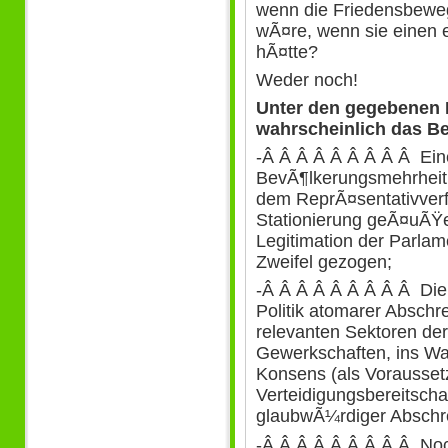
wenn die Friedensbewe
wÃ¤re, wenn sie einen e
hÃ¤tte?
Weder noch!
Unter den gegebenen 
wahrscheinlich das Be
-Â Â Â Â Â Â Â Â Â Ein
BevÃ¶lkerungsmehrheit 
dem ReprÃ¤sentativver
Stationierung geÃ¤uÃŸer
Legitimation der Parlam
Zweifel gezogen;
-Â Â Â Â Â Â Â Â Â Die
Politik atomarer Abschr
relevanten Sektoren der
Gewerkschaften, ins Wan
Konsens (als Vorausse
Verteidigungsbereitscha
glaubwÃ¼rdiger Abschre
-Â Â Â Â Â Â Â Â Â Noch