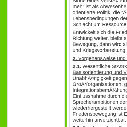
Sinne eines VerstÃ¤ndni
mehr ist als Abwesenhei
orientierte Politik, die
Lebensbedingungen der 
Schlacht um Ressource
Entwickelt sich die Fri
Richtung weiter, bleibt 
Bewegung, dann wird si
und Kriegsvorbereitung 
2.
Vorgehensweise und 
2.1.
Wesentliche StÃ¤rk
Basisorientierung und Vi
UnabhÃ¤ngigkeit gegen
GroÃŸorganisationen, 
IntegrationsbemÃ¼hunge
Einflussnahme durch d
Sprecherambitionen de
wiederhergestellt werden
Friedensbewegung ist E
weiterhin unverzichtbar.