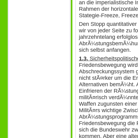
an die imperialistische 
Rahmen der horizontalen
Stategie-Freeze, Freeze 
Den Stopp quantitativer
wir von jeder Seite zu 
jahrzehntelang erfolglo
AbrÃ¼stungsbemÃ¼hung
sich selbst anfangen.
1.3.
Sicherheitspolitisch
Friedensbewegung wird
Abschreckungssystem g
nicht stÃ¤rker um die En
Alternativen bemÃ¼ht. 
Einfrieren der RÃ¼stun
militÃ¤risch verdÃ¼nnt
Waffen zugunsten einer 
MilitÃ¤rs wichtige Zwisc
AbrÃ¼stungsprogramms.
Friedensbewegung die F
sich die Bundeswehr z
kommen. Aber eine alter