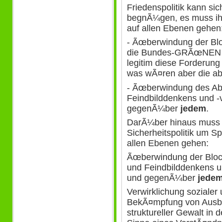
Friedenspolitik kann si
begnÃ¼gen, es muss ihr
auf allen Ebenen gehen
- Ãœberwindung der Blo
die Bundes-GRÃœNEN f
legitim diese Forderung 
was wÃ¤ren aber die 
- Ãœberwindung des Ab
Feindbilddenkens und -
gegenÃ¼ber
jedem
.
DarÃ¼ber hinaus muss e
Sicherheitspolitik um S
allen Ebenen gehen:
Ãœberwindung der Bloc
und Feindbilddenkens u
und gegenÃ¼ber
jede
Verwirklichung sozialer
BekÃ¤mpfung von Ausb
struktureller Gewalt in 