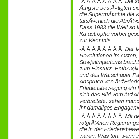
-Â Â Â Â Â Â Â Â
Die 
Ã„ngste bestÃ¤tigten si
die SupermÃ¤chte die K
tatsÃ¤chlich die AbrÃ¼s
Dass 1983 die Welt so 
Katastrophe vorbei ge
zur Kenntnis.
-Â Â Â Â Â Â Â Â
Der M
Revolutionen im Osten
Sowjetimperiums brachte
zum Einsturz. EnthÃ¼l
und des Warschauer Pak
Anspruch von â€žFrieden
Friedensbewegung ein 
sich das Bild vom â€ž
verbreitete, sehen man
ihr damaliges Engagem
-Â Â Â Â Â Â Â Â
Mit d
rotgrÃ¼nen Regierungs
die in der Friedensbew
waren: Was tun, wenn in