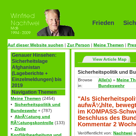
Frieden Sich
Auf dieser Website suchen
|
Zur Person
|
Meine Themen
|
Pre
Genauer Hinsehen:
View Article Map
Sicherheitslage
Afghanistan
Sicherheitspolitik und 
(Lageberichte +
Einzelmeldungen) bis
Browse
Alle(s)
»
Meine T
2019
in:
Bundeswehr
Navigation Themen
"Als Sicherheitspol
Meine Themen
(2454)
aufwÃ¼hlte, bewegt
•
Sicherheitspolitik und
im KOMPASS-Schwe
Bundeswehr
+ (787)
•
AbrÃ¼stung und
Beschluss des Bund
RÃ¼stungskontrolle
(133)
Kommentar 2 Woch
•
Zivile
Veröffentlicht von:
Nachtwei
a
Konfliktbearbeitung und