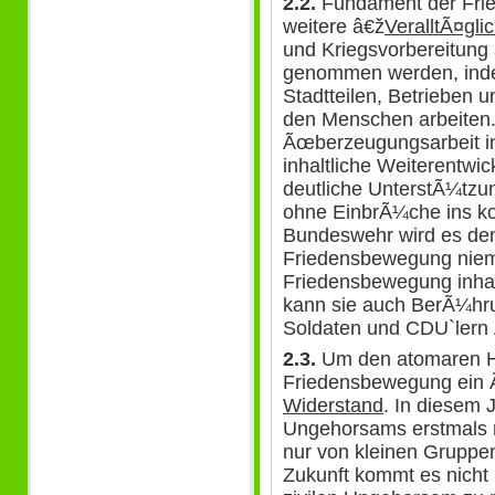
2.2.
Fundament der Fried
weitere â€ž
VeralltÃ¤gli
und Kriegsvorbereitung
genommen werden, indem
Stadtteilen, Betrieben 
den Menschen arbeiten
Ãœberzeugungsarbeit in 
inhaltliche Weiterentwi
deutliche UnterstÃ¼tzu
ohne EinbrÃ¼che ins ko
Bundeswehr wird es de
Friedensbewegung niem
Friedensbewegung inhal
kann sie auch BerÃ¼h
Soldaten und CDU`lern
2.3.
Um den atomaren Ho
Friedensbewegung ein 
Widerstand
. In diesem 
Ungehorsams erstmals m
nur von kleinen Gruppen
Zukunft kommt es nicht i