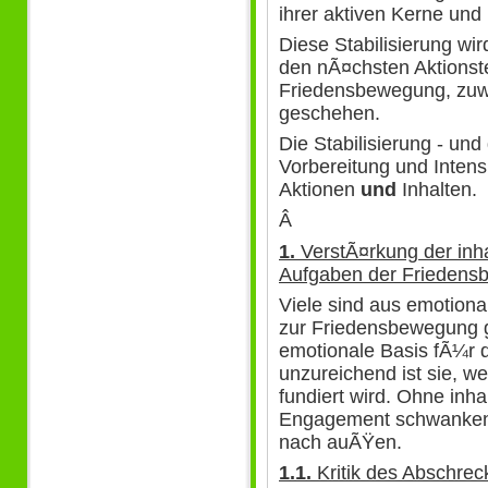
ihrer aktiven Kerne und
Diese Stabilisierung wir
den nÃ¤chsten Aktionst
Friedensbewegung, zuw
geschehen.
Die Stabilisierung - un
Vorbereitung und Intensi
Aktionen
und
Inhalten.
Â
1.
VerstÃ¤rkung der inhal
Aufgaben der Friedens
Viele sind aus emotion
zur Friedensbewegung 
emotionale Basis fÃ¼r di
unzureichend ist sie, wen
fundiert wird. Ohne inhal
Engagement schwanken
nach auÃŸen.
1.1.
Kritik des Abschre