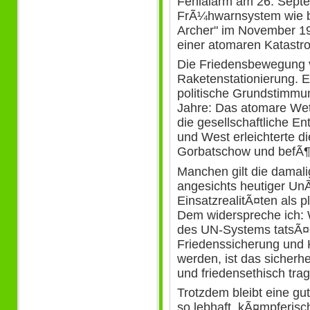
Fehlalarm am 26. Septe
FrÃ¼hwarnsystem wie 
Archer" im November 1
einer atomaren Katastro
Die Friedensbewegung v
Raketenstationierung. E
politische Grundstimmu
Jahre: Das atomare Wett
die gesellschaftliche 
und West erleichterte di
Gorbatschow und befÃ¶r
Manchen gilt die damali
angesichts heutiger UnÃ
EinsatzrealitÃ¤ten als p
Dem widerspreche ich: 
des UN-Systems tatsÃ¤c
Friedenssicherung und 
werden, ist das sicherhe
und friedensethisch trag
Trotzdem bleibt eine gut
so lebhaft, kÃ¤mpferis