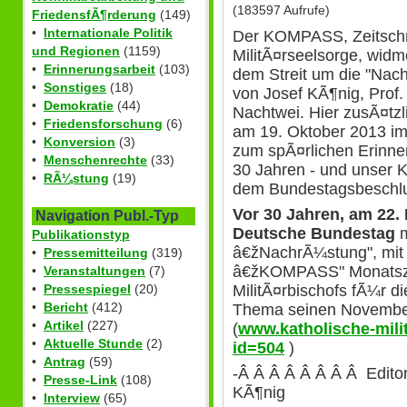
(183597 Aufrufe)
FriedensfÃ¶rderung
(149)
•
Internationale Politik
Der KOMPASS, Zeitschri
und Regionen
(1159)
MilitÃ¤rseelsorge, wid
•
Erinnerungsarbeit
(103)
dem Streit um die "Nach
•
Sonstiges
(18)
von Josef KÃ¶nig, Prof
•
Demokratie
(44)
Nachtwei. Hier zusÃ¤tzl
•
Friedensforschung
(6)
am 19. Oktober 2013 i
•
Konversion
(3)
zum spÃ¤rlichen Erinne
•
Menschenrechte
(33)
30 Jahren - und unser
•
RÃ¼stung
(19)
dem Bundestagsbeschl
Vor 30 Jahren, am 22.
Navigation Publ.-Typ
Deutsche Bundestag
m
Publikationstyp
â€žNachrÃ¼stung", mit
•
Pressemitteilung
(319)
â€žKOMPASS" Monatszei
•
Veranstaltungen
(7)
MilitÃ¤rbischofs fÃ¼r 
•
Pressespiegel
(20)
•
Bericht
(412)
Thema seinen Novembe
•
Artikel
(227)
(
www.katholische-mili
•
Aktuelle Stunde
(2)
id=504
)
•
Antrag
(59)
-Â Â Â Â Â Â Â Â Editor
•
Presse-Link
(108)
KÃ¶nig
•
Interview
(65)