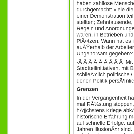
haben zahllose Mensch
durchgemacht: viele die
einer Demonstration tei
stellten; Zehntausende,
Regeln und Anordnung
waren, in Betrieben und
PlÃ¤tzen. Wann hat es 
auÃŸerhalb der Arbeite
Ungehorsam gegeben?
-Â Â Â Â Â Â Â Â Â Mit 
Stadtteilinitiativen, m
schlieÃŸlich politische 
denen Politik persÃ¶nli
Grenzen
In der Vergangenheit 
mal RÃ¼stung stoppen, 
hÃ¶chstens Kriege abk
historische Erfahrung m
auf schnelle Erfolge, a
Jahren illusionÃ¤r sind.