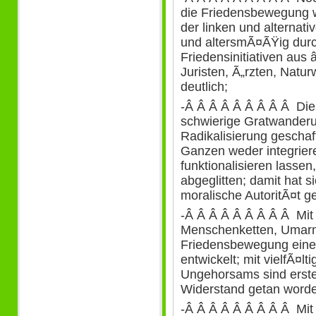
die Friedensbewegung 
der linken und alternati
und altersmÃ¤ÃŸig durc
Friedensinitiativen aus
Juristen, Ã„rzten, Natu
deutlich;
-Â Â Â Â Â Â Â Â Â Die
schwierige Gratwanderu
Radikalisierung geschaf
Ganzen weder integriere
funktionalisieren lassen,
abgeglitten; damit hat 
moralische AutoritÃ¤t 
-Â Â Â Â Â Â Â Â Â Mit
Menschenketten, Umar
Friedensbewegung eine
entwickelt; mit vielfÃ¤lt
Ungehorsams sind erste
Widerstand getan word
-Â Â Â Â Â Â Â Â Â Mit