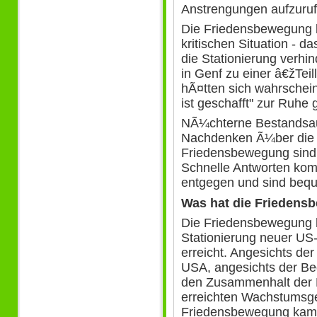
Anstrengungen aufzuruf
Die Friedensbewegung be
kritischen Situation - 
die Stationierung verh
in Genf zu einer â€žTe
hÃ¤tten sich wahrschei
ist geschafft" zur Ruhe 
NÃ¼chterne Bestandsau
Nachdenken Ã¼ber die w
Friedensbewegung sind 
Schnelle Antworten ko
entgegen und sind bequ
Was hat die Friedens
Die Friedensbewegung ha
Stationierung neuer US
erreicht. Angesichts de
USA, angesichts der Be
den Zusammenhalt der N
erreichten Wachstumsge
Friedensbewegung kame