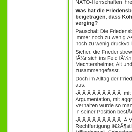
NATO-Herrschaften ihr
Was hat die Friedens
beigetragen, dass Koh
verging?
Pauschal: Die Friedensb
immer noch zu wenig Ã
noch zu wenig druckvoll
Sicher, die Friedensbe
fÃ¼r sich ins Feld fÃ¼h
Mechtersheimer, Alt und
zusammengefasst.
Doch im Alltag der Fri
aus:
-Â Â Â Â Â Â Â Â Â mit p
Argumentation, mit agg
Verhalten wurde so manc
in seiner Position bestÃ
-Â Â Â Â Â Â Â Â Â Â V
Rechtfertigung â€žÃ¶stl