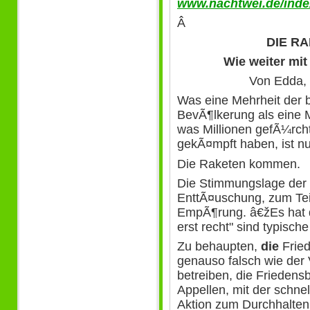
www.nachtwei.de/index
Â
DIE R
Wie weiter mi
Von Edda, I
Was eine Mehrheit der 
BevÃ¶lkerung als eine M
was Millionen gefÃ¼rch
gekÃ¤mpft haben, ist nu
Die Raketen kommen.
Die Stimmungslage der
EnttÃ¤uschung, zum Tei
EmpÃ¶rung. â€žEs hat d
erst recht" sind typisch
Zu behaupten,
die
Fried
genauso falsch wie der
betreiben, die Frieden
Appellen, mit der schne
Aktion zum Durchhalten