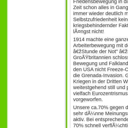
Friedensbewegung in d
Zeit schon alles in Gang
immer wieder deutlich 
Selbstzufriedenheit kein
kriegsbehindernder Fak
lÃ¤ngst nicht!
1914 machte eine ganze
Arbeiterbewegung mit de
â€žStunde der Not" â€žK
GroÃŸbritannien schloss
Bewegung und Falkland-
den USA nicht Freeze-
die Grenada-Invasion.
Kriegen in der Dritten 
weitestgehend still und 
vielfach Eurozentrismu
vorgeworfen.
Unsere ca.70% gegen di
sehr dÃ¼nne Meinungsme
aktiv. Bei entsprechen
70% schnell verflÃ¼cht