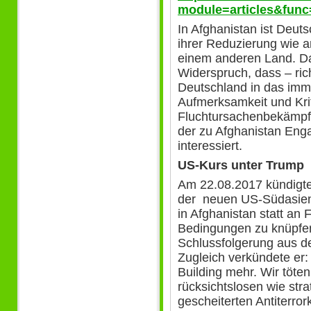
module=articles&func
In Afghanistan ist Deut
ihrer Reduzierung wie a
einem anderen Land. Da 
Widerspruch, dass – ri
Deutschland in das imme
Aufmerksamkeit und Krit
Fluchtursachenbekämpfu
der zu Afghanistan Enga
interessiert.
US-Kurs unter Trump
Am 22.08.2017 kündigt
der neuen US-Südasien
in Afghanistan statt an 
Bedingungen zu knüpfen
Schlussfolgerung aus d
Zugleich verkündete er:
Building mehr. Wir töte
rücksichtslosen wie st
gescheiterten Antiterro