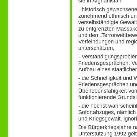
sie in Afghanistan
- historisch gewachsen
zunehmend ethnisch und
verselbständigte Gewal
zu entgrenzten Massaker
und den „Terrorwettbew
Verfeindungen und regio
unterschätzen,
- Verständigungsproble
Friedensgesprächen, V
Aufbau eines staatlich
- die Schnelligkeit und
Friedensgesprächen und
Überlebensfähigkeit vo
funktionierende Grundsi
- die höchst wahrschein
Sofortabzuges, nämlich
und Kriegsgewalt, ignor
Die Bürgerkriegsjahre 
Unterstützung 1992 gelt