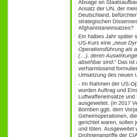
Absage an Staatsaufbau
Ansatz der UN, der mei
Deutschland, befürchte
strategischen Dissenses
Afghanistaneinsatzes?
Ein halbes Jahr später 
US-Kurs eine „
neue Dyna
Operationsführung als a
(…), deren Auswirkunge
absehbar sind
.“ Das is
verharmlosend formuliert
Umsetzung des neuen U
- Im Rahmen der US-Op
wurden Auftrag und Eins
Luftwaffeneinsätze und
ausgeweitet. (in 2017 
Bomben ggb. dem Vorjah
Geheimoperationen, die
gerichtet waren, sollen 
und töten. Ausgeweitet
Drohnenangriffe der CI