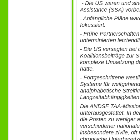
- Die US waren und sind
Assistance (SSA) vorber
- Anfängliche Pläne ware
fokussiert.
- Frühe Partnerschaften
unterminierten letzten
- Die US versagten bei 
Koalitionsbeiträge zur
komplexe Umsetzung d
hatte.
- Fortgeschrittene wes
Systeme für weitgehend
analphabetische Streitk
Langzeitabhängigkeiten
Die ANDSF TAA-Mission 
unterausgestattet. In d
die Posten zu weniger 
verschiedener nationale
insbesondere zivile, oft
chronische Unterbesetz