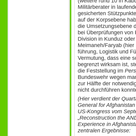
(weitere rund 10 in Kabu
Militärberater in laufen
gesicherten Stützpunkten
auf der Korpsebene habe
die Umsetzungsebene de
bei Überprüfungen von 
Division in Kunduz oder 
Meimaneh/Faryab (hier 
führung, Logistik und F
Vermutung, dass eine s
begrenzt wirksam ist, 
die Feststellung im
Pers
Bundeswehr wegen mang
zur Hälfte der notwendi
nicht durchführen konnt
(Hier verdient der Quart
General for Afghanista
US-Kongress vom Sept
„Reconstruction the AN
Experience in Afghanis
zentralen Ergebnisse: