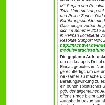
Mit Beginn von Resolute
TAA- Unterstützung auf 
und Police Zones. Dadur
Berührungspunkte mit d
Dass einige Verbände g
sich im Sommer 2015 al
in Helman kollabierte v
Resolute Support Nov. 2
http://nachtwei.de/in
module=articles&func
Die geplante Aufstoc
um ein knappes Drittel 
Einsatzgebietes im Nor
gerechtfertigt, um die 
wirksamer zu machen. O
Beratungswirkung zu erz
ein bündnispolitisches Si
ggb. der allgemeinen A
offene Frage bleibt auch
Aufgabe in Bezug auf a