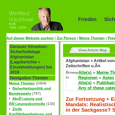
Frieden Sich
Auf dieser Website suchen
|
Zur Person
|
Meine Themen
|
Pre
Genauer Hinsehen:
View Article Map
Sicherheitslage
Afghanistan
Afghanistan + Artikel vo
(Lageberichte +
Zeitschriften u.Ã¤.
Einzelmeldungen) bis
Alle(s)
»
Meine T
2019
Browse
in:
Regionen
»
Asien
Navigation Themen
Alle(s)
»
Publikat
Meine Themen
(2454)
Any of these cate
•
Sicherheitspolitik und
Bundeswehr
(787)
Zur Fortsetzung + E
•
AbrÃ¼stung und
Mandats: Realistisc
RÃ¼stungskontrolle
(133)
•
Zivile
in der Sackgasse? 
Konfliktbearbeitung und