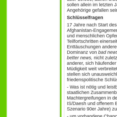
sollen allein im letzte
Angehörige gefallen sei
Schlüsselfragen
17 Jahre nach Start des
Afghanistan-Engagemen
und menschlichen Opfer
Teilfortschritten einer
Enttäuschungen anderer
Dominanz von
bad new
better news,
nicht zulet
anderer, sich häufender
Müdigkeit weit verbreite
stellen sich unausweichl
friedenspolitische Schlü
- Was ist nötig und leis
staatlichen Zusammenbr
Machtergreifungen in de
IS/Daesh und offenem B
Szenario 90er Jahre) zu
- um vorhandene Chance