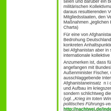
seien und darüber ein b
militärischen Kollektivm
daraus resultierenden V
Mitgliedsstaaten, den V
Maßnahmen „jeglichen Be
Charta)
Für eine von Afghanist
Bedrohung Deutschlands
konkreten Anhaltspunkte
bei Afghanistan aber in 
internationale kollektive
Anzumerken ist, dass für
angefangen mit Bundes
Außenminister Fischer, 
ausschlaggebende Inter
Afghanistaneinsatz n i 
und Aufbau im kriegszer
sondern schlichtweg die 
(
vgl. „Krieg im toten W
politisches Führungs-ve
http://nachtwei.de/in