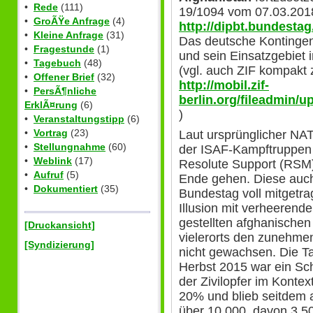
•
Rede
(111)
19/1094 vom 07.03.201
•
GroÃŸe Anfrage
(4)
http://dipbt.bundesta
•
Kleine Anfrage
(31)
Das deutsche Kontingent
•
Fragestunde
(1)
und sein Einsatzgebiet
•
Tagebuch
(48)
(vgl. auch ZIF kompakt
•
Offener Brief
(32)
http://mobil.zif-
•
PersÃ¶nliche
berlin.org/fileadmin
ErklÃ¤rung
(6)
)
•
Veranstaltungstipp
(6)
•
Vortrag
(23)
Laut ursprünglicher NA
•
Stellungnahme
(60)
der ISAF-Kampftruppen 
•
Weblink
(17)
Resolute Support (RSM)
•
Aufruf
(5)
Ende gehen. Diese auc
•
Dokumentiert
(35)
Bundestag voll mitgetra
Illusion mit verheerende
gestellten afghanische
[Druckansicht]
vielerorts den zunehme
[Syndizierung]
nicht gewachsen. Die T
Herbst 2015 war ein Sc
der Zivilopfer im Konte
20% und blieb seitdem a
über 10.000, davon 3.5