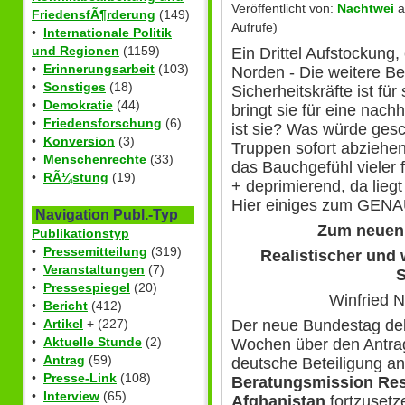
Veröffentlicht von:
Nachtwei
a
FriedensfÃ¶rderung
(149)
Aufrufe)
•
Internationale Politik
und Regionen
(1159)
Ein Drittel Aufstockung,
•
Erinnerungsarbeit
(103)
Norden - Die weitere B
•
Sonstiges
(18)
Sicherheitskräfte ist fü
•
Demokratie
(44)
bringt sie für eine nach
•
Friedensforschung
(6)
ist sie? Was würde gesc
•
Konversion
(3)
Truppen sofort abziehe
•
Menschenrechte
(33)
das Bauchgefühl vieler f
•
RÃ¼stung
(19)
+ deprimierend, da lie
Hier einiges zum G
Navigation Publ.-Typ
Zum neuen 
Publikationstyp
•
Pressemitteilung
(319)
Realistischer und 
•
Veranstaltungen
(7)
•
Pressespiegel
(20)
Winfried N
•
Bericht
(412)
•
Artikel
+ (227)
Der neue Bundestag deba
•
Aktuelle Stunde
(2)
Wochen über den Antrag
•
Antrag
(59)
deutsche Beteiligung a
•
Presse-Link
(108)
Beratungsmission Res
•
Interview
(65)
Afghanistan
fortzuset