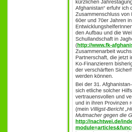
kürzlichen Jahrestagun
Afghanistan“ erfuhr ich 
Zusammenschluss von F
60er und 70er Jahren in
EntwicklungshelferInnen 
den Aufbau und die Wei
Schullandschaft in Jagh
(
http://www.fk-afghani
Zusammenarbeit wuchs e
Partnerschaft, die jetzt
Ko-Finanzierern bisheri
der verschärften Sicher
werden können.
Bei der 31. Afghanistan-
sich etliche solcher Hilf
vertrauensvollen und v
und in ihren Provinzen 
(mein
Villigst-Bericht 
Mutmacher gegen die G
http://nachtwei.de/in
module=articles&func