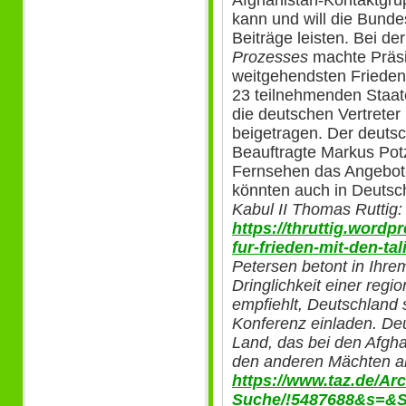
Afghanistan-Kontaktgr
kann und will die Bunde
Beiträge leisten. Bei d
Prozesses
machte Präsi
weitgehendsten Frieden
23 teilnehmenden Staat
die deutschen Vertreter
beigetragen. Der deuts
Beauftragte Markus Pot
Fernsehen das Angebot,
könnten auch in Deutsch
Kabul II Thomas Ruttig
https://thruttig.wordp
fur-frieden-mit-den-tal
Petersen betont in Ihr
Dringlichkeit einer regi
empfiehlt, Deutschland 
Konferenz einladen. Deu
Land, das bei den Afgh
den anderen Mächten als
https://www.taz.de/Arc
Suche/!5487688&s=&