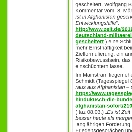
gescheitert. Wolfgang B
Kommentar vom 8. März
ist in Afghanistan gesche
Entwicklungshilfe
“,
http://www.zeit.de/201
deutschland-militaerei
gescheitert
) eine Schl
mehr Ernsthaftigkeit b
Zielformulierung, ein an
Risikobewusstsein, das s
einschüchtern lasse.
Im Mainstram liegen eh
Schmidt (Tagesspiegel 8
raus aus Afghanistan – s
https://www.tagesspieg
hindukusch-die-bund
afghanistan-sofort/21
( taz 08.03.) „
Es ist Zei
besser heute als morge
langjährigen Forderung
Friedensgesprächen und