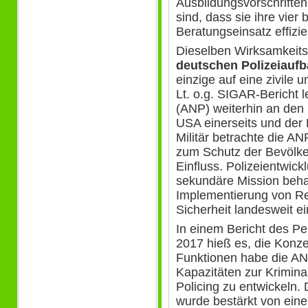
Ausbildungsvorschriften
sind, dass sie ihre vier
Beratungseinsatz effizi
Dieselben Wirksamkeitsf
deutschen Polizeiaufb
einzige auf eine zivile u
Lt. o.g. SIGAR-Bericht l
(ANP) weiterhin an den
USA einerseits und der
Militär betrachte die A
zum Schutz der Bevölker
Einfluss. Polizeientwic
sekundäre Mission beha
Implementierung von Rec
Sicherheit landesweit ei
In einem Bericht des P
2017 hieß es, die Konze
Funktionen habe die AN
Kapazitäten zur Krimin
Policing zu entwickeln.
wurde bestärkt von eine