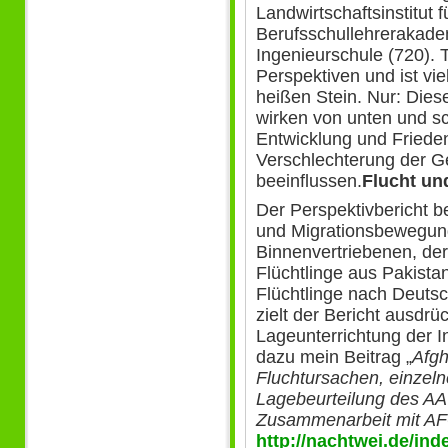
Landwirtschaftsinstitut 
Berufsschullehrerakade
Ingenieurschule (720). T
Perspektiven und ist vie
heißen Stein. Nur: Die
wirken von unten und sc
Entwicklung und Frieden
Verschlechterung der G
beeinflussen.
Flucht un
Der Perspektivbericht b
und Migrationsbewegung
Binnenvertriebenen, de
Flüchtlinge aus Pakista
Flüchtlinge nach Deuts
zielt der Bericht ausdrü
Lageunterrichtung der I
dazu mein Beitrag „
Afgh
Fluchtursachen, einzeln
Lagebeurteilung des AA
Zusammenarbeit mit AF
http://nachtwei.de/in