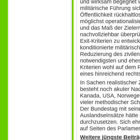
und wirksam begegnet w
militärische Führung si
Öffentlichkeit rückhaltl
möglichst operationalisi
und das Maß der Zieler
nachvollziehbar überprü
Exit-Kriterien zu entwi
konditionierte militäris
Reduzierung des zivile
notwendigsten und ehest
Kriterien wohl auf dem 
eines hinreichend recht
In Sachen realistischer
besteht noch akuter Nac
Kanada, USA, Norwegen 
vieler methodischer Sch
Der Bundestag mit seine
Auslandseinsätze hätte 
durchzusetzen. Sich eh
auf Seiten des Parlamen
Weitere jüngste Beitr