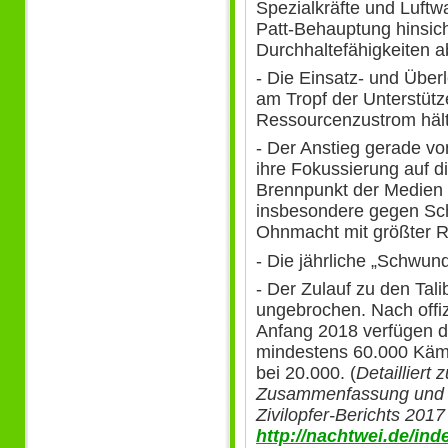
Spezialkräfte und Luftwa
Patt-Behauptung hinsicht
Durchhaltefähigkeiten a
- Die Einsatz- und Übe
am Tropf der Unterstüt
Ressourcenzustrom hält,
- Der Anstieg gerade vo
ihre Fokussierung auf d
Brennpunkt der Medien 
insbesondere gegen Schi
Ohnmacht mit größter R
- Die jährliche „Schwun
- Der Zulauf zu den Tali
ungebrochen. Nach offi
Anfang 2018 verfügen d
mindestens 60.000 Kämp
bei 20.000. (
Detailliert
Zusammenfassung und
Zivilopfer-Berichts 201
http://nachtwei.de/in