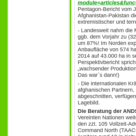
module=articles&func
Pentagon-Bericht vom J
Afghanistan-Pakistan di
extremistischer und terr
- Landesweit nahm die
ggb. dem Vorjahr zu (3
um 87%! Im Norden explo
Anbaufläche von 574 ha 
2014 auf 43.000 ha in s
Perspektivbericht sprich
„wachsender Produktio
Das war`s dann!)
- Die internationalen Kr
afghanischen Partnern,
abgeschnitten, verfüge
Lagebild.
Die Beratung der AN
Vereinten Nationen weit
den zzt. 105 Vollzeit-Ad
Command North (TAAC-N