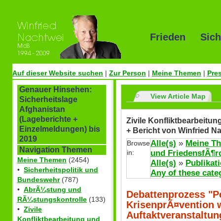
Frieden Sich
Auf dieser Website suchen
|
Zur Person
|
Meine Themen
|
Pre
Genauer Hinsehen:
View Article Map
Sicherheitslage
Afghanistan
(Lageberichte +
Zivile Konfliktbearbeitu
Einzelmeldungen) bis
+ Bericht von Winfried N
2019
Alle(s)
»
Meine T
Browse
Navigation Themen
in:
und FriedensfÃ¶r
Meine Themen
(2454)
Alle(s)
»
Publikat
•
Sicherheitspolitik und
Any of these cate
Bundeswehr
(787)
•
AbrÃ¼stung und
Debattenprozess "P
RÃ¼stungskontrolle
(133)
KrisenprÃ¤vention w
•
Zivile
Auftaktveranstaltu
Konfliktbearbeitung und