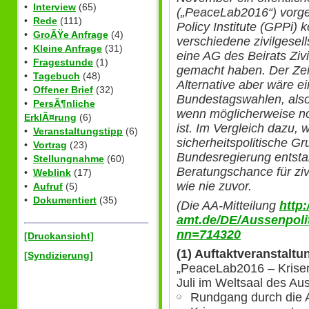
•
Interview
(65)
(„PeaceLab2016“) vorge
•
Rede
(111)
Policy Institute (GPPi) 
•
GroÃŸe Anfrage
(4)
verschiedene zivilgesell
•
Kleine Anfrage
(31)
eine AG des Beirats Ziv
•
Fragestunde
(1)
gemacht haben. Der Zei
•
Tagebuch
(48)
Alternative aber wäre e
•
Offener Brief
(32)
Bundestagswahlen, also 
•
PersÃ¶nliche
wenn möglicherweise n
ErklÃ¤rung
(6)
ist. Im Vergleich dazu, 
•
Veranstaltungstipp
(6)
sicherheitspolitische 
•
Vortrag
(23)
Bundesregierung entstan
•
Stellungnahme
(60)
Beratungschance für ziv
•
Weblink
(17)
wie nie zuvor.
•
Aufruf
(5)
•
Dokumentiert
(35)
(Die AA-Mitteilung
http
amt.de/DE/Aussenpolit
nn=714320
[Druckansicht]
(1) Auftaktveranstalt
[Syndizierung]
„PeaceLab2016 – Krisen
Juli im Weltsaal des Au
Rundgang durch die A