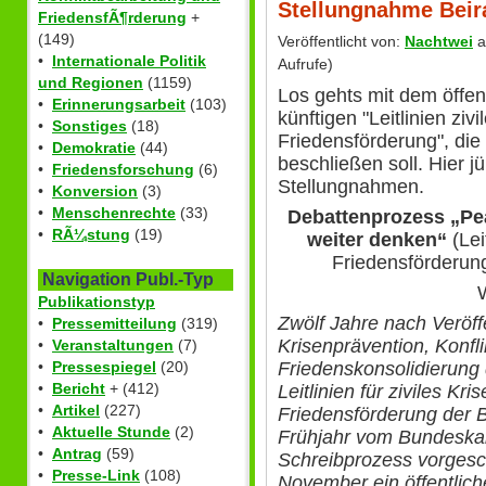
Stellungnahme Beir
FriedensfÃ¶rderung
+
(149)
Veröffentlicht von:
Nachtwei
a
•
Internationale Politik
Aufrufe)
und Regionen
(1159)
Los gehts mit dem öffe
•
Erinnerungsarbeit
(103)
künftigen "Leitlinien zi
•
Sonstiges
(18)
Friedensförderung", die
•
Demokratie
(44)
beschließen soll. Hier 
•
Friedensforschung
(6)
Stellungnahmen.
•
Konversion
(3)
•
Menschenrechte
(33)
Debattenprozess „Pe
•
RÃ¼stung
(19)
weiter denken“
(Le
Friedensförderun
Navigation Publ.-Typ
Publikationstyp
Zwölf Jahre nach Veröffe
•
Pressemitteilung
(319)
Krisenprävention, Konfl
•
Veranstaltungen
(7)
Friedenskonsolidierung
•
Pressespiegel
(20)
•
Bericht
+ (412)
Leitlinien für ziviles K
•
Artikel
(227)
Friedensförderung der 
•
Aktuelle Stunde
(2)
Frühjahr vom Bundeska
•
Antrag
(59)
Schreibprozess vorgescha
•
Presse-Link
(108)
November ein öffentlic