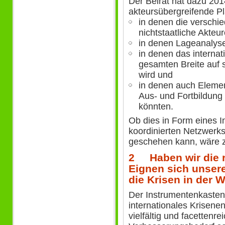
Der Beirat hat dazu 201
akteursübergreifende Pl
in denen die verschie
nichtstaatliche Akteu
in denen Lageanalys
in denen das interna
gesamten Breite auf 
wird und
in denen auch Elemen
Aus- und Fortbildung 
könnten.
Ob dies in Form eines I
koordinierten Netzwerk
geschehen kann, wäre z
2 Haben wir die r
Eignen sich unser
die Krisen in der 
Der Instrumentenkasten
internationales Krisene
vielfältig und facettenre