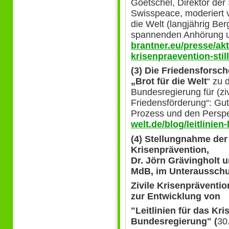
Goetschel, Direktor der
Swisspeace, moderiert v
die Welt (langjährig Ber
spannenden Anhörung 
brantner.eu/presse/akt
krisenpraevention-stil
(3) Die Friedensforsch
„Brot für die Welt
“ zu 
Bundesregierung für (z
Friedensförderung“: Gute
Prozess und den Persp
welt.de/blog/leitlinie
(4)
Stellungnahme der 
Krisenprävention,
Dr. Jörn Grävingholt 
MdB, im Unteraussch
Zivile Krisenprävent
zur Entwicklung von
"Leitlinien für das K
Bundesregierung" (
30