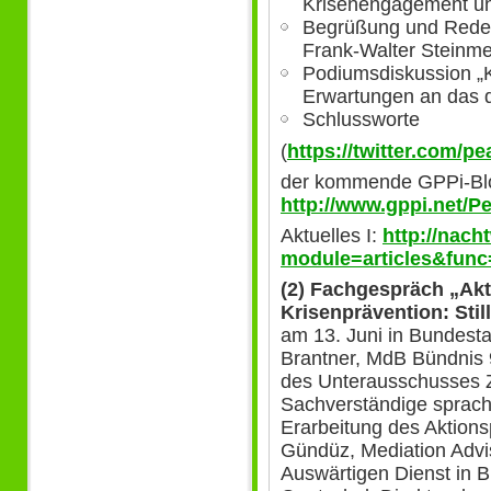
Krisenengagement un
Begrüßung und Rede 
Frank-Walter Steinme
Podiumsdiskussion „K
Erwartungen an das
Schlussworte
(
https://twitter.com/p
der kommende GPPi-Bl
http://www.gppi.net/P
Aktuelles I:
http://nach
module=articles&func
(2) Fachgespräch „Akt
Krisenprävention: Sti
am 13. Juni in Bundesta
Brantner, MdB Bündnis 
des Unterausschusses Zi
Sachverständige sprache
Erarbeitung des Aktions
Gündüz, Mediation Advi
Auswärtigen Dienst in B