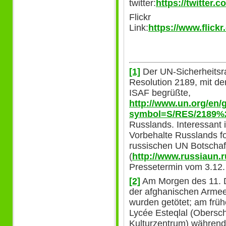
twitter:
https://twitter.
Flickr
Link:
https://www.flic
[1]
Der UN-Sicherheitsra
Resolution 2189, mit de
ISAF begrüßte,
http://www.un.org/en/
symbol=S/RES/2189
Russlands. Interessant i
Vorbehalte Russlands f
russischen UN Botschaf
(
http://www.russiaun.
Pressetermin vom 3.12.
[2]
Am Morgen des 11. 
der afghanischen Armee
wurden getötet; am frü
Lycée Esteqlal (Obersc
Kulturzentrum) während 