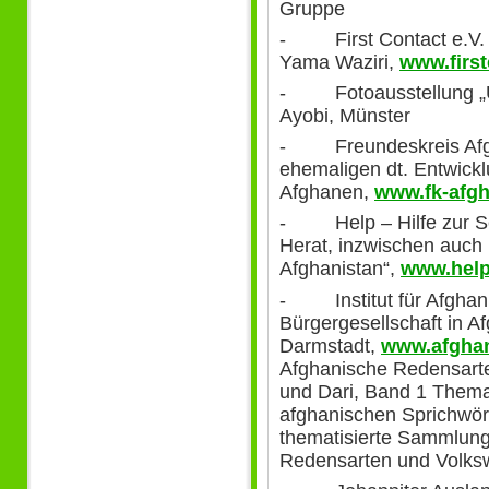
Gruppe
- First Contact e.V. 
Yama Waziri,
www.firs
- Fotoausstellung „U
Ayobi, Münster
- Freundeskreis Afgha
ehemaligen dt. Entwickl
Afghanen,
www.fk-afgh
- Help – Hilfe zur Selb
Herat, inzwischen auch
Afghanistan“,
www.help
- Institut für Afghanis
Bürgergesellschaft in A
Darmstadt,
www.afghan
Afghanische Redensarte
und Dari, Band 1 Them
afghanischen Sprichwört
thematisierte Sammlung
Redensarten und Volks