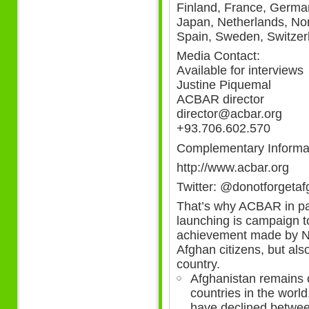
Finland, France, German
Japan, Netherlands, No
Spain, Sweden, Switzerl
Media Contact:
Available for interviews
Justine Piquemal
ACBAR director
director@acbar.org
+93.706.602.570
Complementary Informa
http://www.acbar.org
Twitter: @donotforgetaf
That’s why ACBAR in p
launching is campaign 
achievement made by NG
Afghan citizens, but als
country.
Afghanistan remains 
countries in the world
have declined betwe