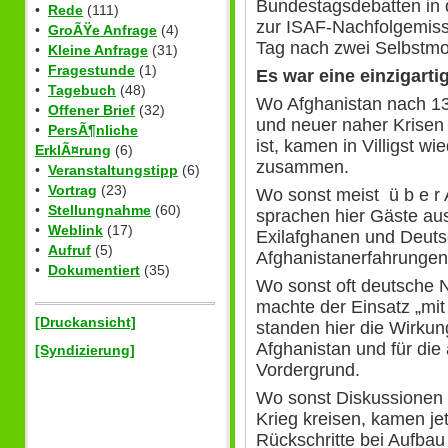
Bundestagsdebatten in 
•
Rede
(111)
zur ISAF-Nachfolgemiss
•
GroÃŸe Anfrage
(4)
Tag nach zwei Selbstmo
•
Kleine Anfrage
(31)
•
Fragestunde
(1)
Es war eine einzigart
•
Tagebuch
(48)
Wo Afghanistan nach 13
•
Offener Brief
(32)
und neuer naher Krise
•
PersÃ¶nliche
ist, kamen in Villigst wi
ErklÃ¤rung
(6)
zusammen.
•
Veranstaltungstipp
(6)
•
Vortrag
(23)
Wo sonst meist ü b e r 
•
Stellungnahme
(60)
sprachen hier Gäste aus
•
Weblink
(17)
Exilafghanen und Deuts
•
Aufruf
(5)
Afghanistanerfahrungen
•
Dokumentiert
(35)
Wo sonst oft deutsche 
machte der Einsatz „mit 
[Druckansicht]
standen hier die Wirku
Afghanistan und für die
[Syndizierung]
Vordergrund.
Wo sonst Diskussionen 
Krieg kreisen, kamen je
Rückschritte bei Aufba