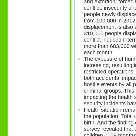
and extortion; forced 
conflict; insecurity a
people newly displac
from 100,000 in 2012 
displacement is also 
310,000 people displ
conflict induced Inte
more than 683,000 wi
each month.
The exposure of human
increasing, resulting 
restricted operations.
both accidental impact
hostile events by all 
criminal groups. This
impacting the health 
security incidents h
Health situation remai
the population. Total
birth. And the finding 
survey revealed that 
children 0–59 months 