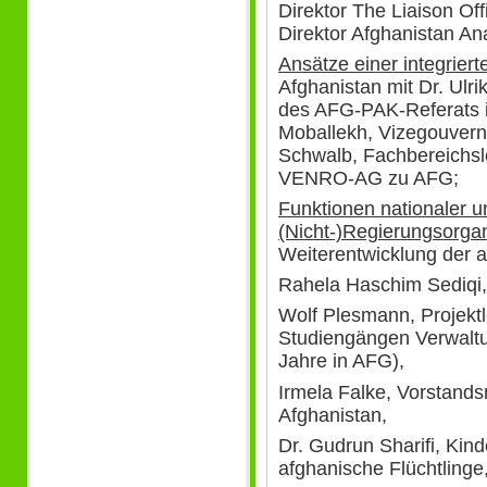
Direktor The Liaison Of
Direktor Afghanistan An
Ansätze einer integriert
Afghanistan mit Dr. Ulri
des AFG-PAK-Referats
Moballekh, Vizegouvern
Schwalb, Fachbereichsle
VENRO-AG zu AFG;
Funktionen nationaler un
(Nicht-)Regierungsorga
Weiterentwicklung der a
Rahela Haschim Sediqi,
Wolf Plesmann, Projektl
Studiengängen Verwaltu
Jahre in AFG),
Irmela Falke, Vorstands
Afghanistan,
Dr. Gudrun Sharifi, Kind
afghanische Flüchtlinge