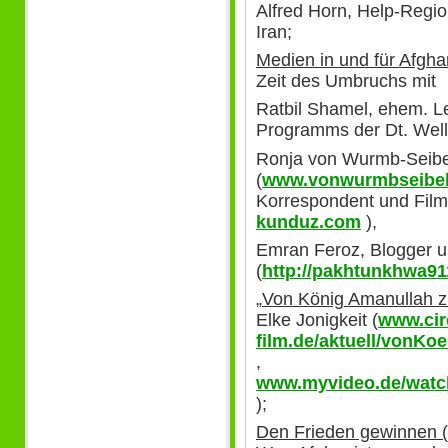
Alfred Horn, Help-Regio
Iran;
Medien in und für Afgha
Zeit des Umbruchs mit
Ratbil Shamel, ehem. Le
Programms der Dt. Well
Ronja von Wurmb-Seibel,
(
www.vonwurmbseibe
Korrespondent und Fil
kunduz.com
),
Emran Feroz, Blogger un
(
http://pakhtunkhwa9
„
Von König Amanullah 
Elke Jonigkeit (
www.cir
film.de/aktuell/vonK
,
www.myvideo.de/wa
);
Den Frieden gewinnen 