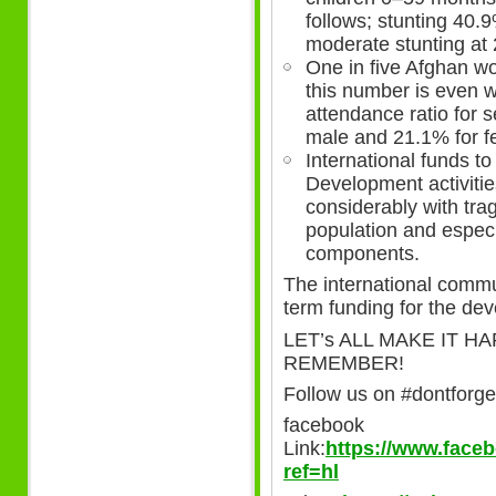
follows; stunting 40.
moderate stunting at 
One in five Afghan w
this number is even w
attendance ratio for 
male and 21.1% for f
International funds t
Development activitie
considerably with tr
population and especi
components.
The international commu
term funding for the dev
LET’s ALL MAKE IT H
REMEMBER!
Follow us on #dontforge
facebook
Link:
https://www.fac
ref=hl