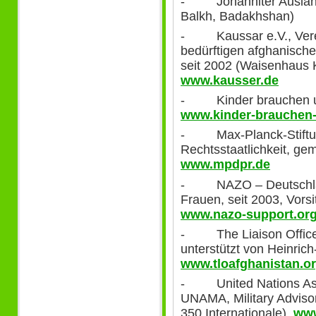
- Johanniter Auslandsh
Balkh, Badakhshan)
- Kaussar e.V., Verei
bedürftigen afghanisch
seit 2002 (Waisenhaus K
www.kausser.de
- Kinder brauchen un
www.kinder-brauchen-
- Max-Planck-Stiftung
Rechtsstaatlichkeit, g
www.mpdpr.de
- NAZO – Deutschland 
Frauen, seit 2003, Vors
www.nazo-support.or
- The Liaison Office,
unterstützt von Heinrich-
www.tloafghanistan.o
- United Nations Assi
UNAMA, Military Advisory
350 Internationale),
www