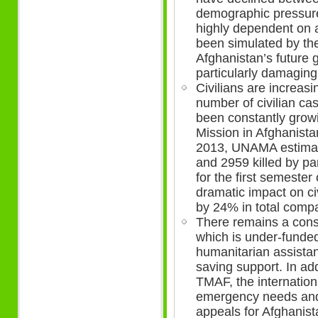
demographic pressure
highly dependent on a
been simulated by th
Afghanistan’s future 
particularly damaging
Civilians are increasi
number of civilian cas
been constantly grow
Mission in Afghanistan
2013, UNAMA estimate
and 2959 killed by pa
for the first semeste
dramatic impact on civ
by 24% in total compa
There remains a cons
which is under-funde
humanitarian assistan
saving support. In ad
TMAF, the internatio
emergency needs and 
appeals for Afghanist