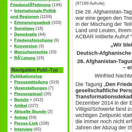
(97189 Aufrufe)
FriedensfÃ¶rderung
(149)
•
Internationale Politik
Die 28. Afghanistan-Tagu
und Regionen
(1159)
war eine gegen den Tre
•
Erinnerungsarbeit
(103)
in der Mischung der Tei
•
Sonstiges
(18)
Land und Leuten, ihrem
•
Demokratie
(44)
ACBAR initiierte Aufruf 
•
Friedensforschung
(6)
„Wir ble
•
Konversion
(3)
•
Menschenrechte
(33)
Deutsch-Afghanische 
•
RÃ¼stung
(19)
28. Afghanistan-Tagung
– e
Navigation Publ.-Typ
Winfried Nachtw
Publikationstyp
•
Pressemitteilung
(319)
Die Tagung „
Den Fried
•
Veranstaltungen
(7)
gesellschaftliche Pers
•
Pressespiegel
(20)
Transformationsdekad
•
Bericht
+ (412)
Dezember 2014 in der 
•
Artikel
(227)
Villigst/Schwerte fand 
•
Aktuelle Stunde
(2)
wichtigen Zeitpunkt sta
•
Antrag
(59)
die immer noch nicht er
•
Presse-Link
(108)
Jahren der Abzug der I
•
Interview
(65)