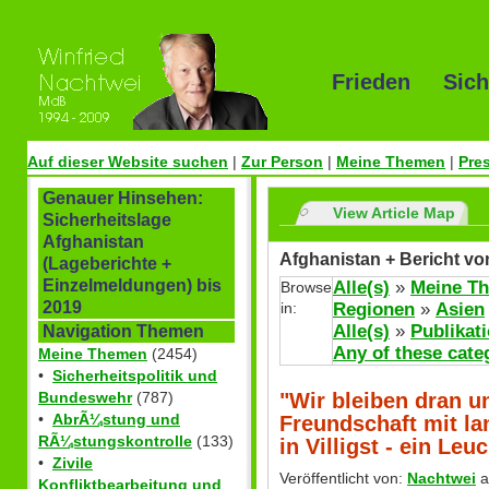
Frieden Sich
Auf dieser Website suchen
|
Zur Person
|
Meine Themen
|
Pre
Genauer Hinsehen:
View Article Map
Sicherheitslage
Afghanistan
Afghanistan + Bericht vo
(Lageberichte +
Einzelmeldungen) bis
Alle(s)
»
Meine T
Browse
2019
in:
Regionen
»
Asien
Alle(s)
»
Publikat
Navigation Themen
Any of these cate
Meine Themen
(2454)
•
Sicherheitspolitik und
"Wir bleiben dran u
Bundeswehr
(787)
•
AbrÃ¼stung und
Freundschaft mit l
RÃ¼stungskontrolle
(133)
in Villigst - ein Leu
•
Zivile
Veröffentlicht von:
Nachtwei
a
Konfliktbearbeitung und