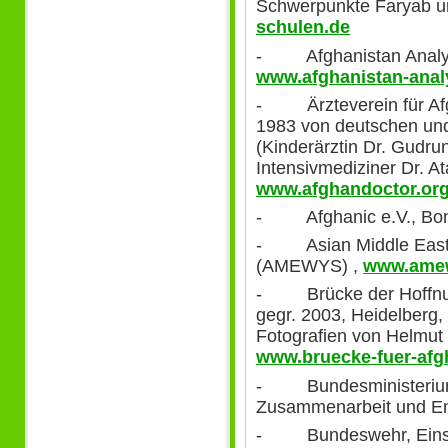
Schwerpunkte Faryab u
schulen.de
- Afghanistan Analys
www.afghanistan-anal
- Ärzteverein für Afgh
1983 von deutschen und
(Kinderärztin Dr. Gudrun
Intensivmediziner Dr. At
www.afghandoctor.or
- Afghanic e.V., Bo
- Asian Middle East 
(AMEWYS) ,
www.ame
- Brücke der Hoffnung 
gegr. 2003, Heidelberg,
Fotografien von Helmut
www.bruecke-fuer-afg
- Bundesministerium f
Zusammenarbeit und En
- Bundeswehr, Einsa