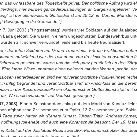
das Unfassbare des Todesbleibt privat. Der politische Auftrag wird ehe
llerdings, hier würden ganze Airbusladungen an Särgen angeliefert. Ve
ng“ ist der ökumenische Gottesdienst am 29.12. im Bonner Münster
ingt Bewegung in die Gemeinde.“).
m 7. Juni 2003 (Pfingstsamstag) wurden vier Soldaten auf der Jalalaba
em Lada getötet. Sie waren in einem ungeschützten Bundeswehrbus un
wurden z.T. schwer verwundet, viele sind bis heute traumatisiert.
ehr der toten Soldaten am Di und Trauerfeier. Für die Fraktionen na
sonders aufwühlend war die Teilnahme von drei leichter verwundeten 
 Schrecken gezeichnet waren und die sich ganz persönlich an den Särg
Eine junge Witwe umarmte einen weinend mit den Worten „schön, dass
losen Hinterbliebenen sind wir mitverantwortliche PolitikerInnen rechen
hin triftig begründet und verantwortbar sind. Im Anschluss an die Zere
dien in der Kasernenkapelle ein ökumenischer Gottesdienst statt mit 
rde „We shall overcome“ auf Deutsch gesungen.)
07, 2008)
: Einem Selbstmordanschlag auf dem Markt von Kunduz fiele
n afghanische Zivilpersonen zum Opfer, 13 Zivilpersonen, drei Solda
4 Tage zuvor hatten wir (Renate Künast. Jürgen Trittin, Andreas Körner
offnungsvoll erlebt und auch eine Koranschule besucht. Der 19. Mai 
in Kabul auf der Jalalabad-Road zwei BKA-Personenschützer des deut
 durch eine ferngezündete Bombe getötet.)