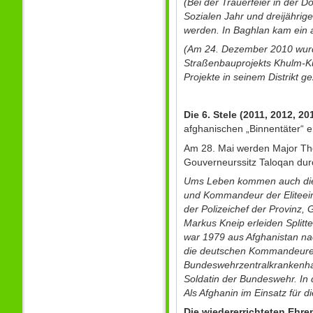
(Bei der Trauerfeier in der D
Sozialen Jahr und dreijährig
werden. In Baghlan kam ein an
(Am 24. Dezember 2010 wurde
Straßenbauprojekts Khulm-Kun
Projekte in seinem Distrikt ge
Die 6. Stele (2011, 2012, 20
afghanischen „Binnentäter“ e
Am 28. Mai werden Major Tho
Gouverneurssitz Taloqan dur
Ums Leben kommen auch die 
und Kommandeur der Eliteein
der Polizeichef der Provinz
Markus Kneip erleiden Splitt
war 1979 aus Afghanistan nac
die deutschen Kommandeure, 
Bundeswehrzentralkrankenhau
Soldatin der Bundeswehr. In d
Als Afghanin im Einsatz für 
Die wiedererrichteten Ehre