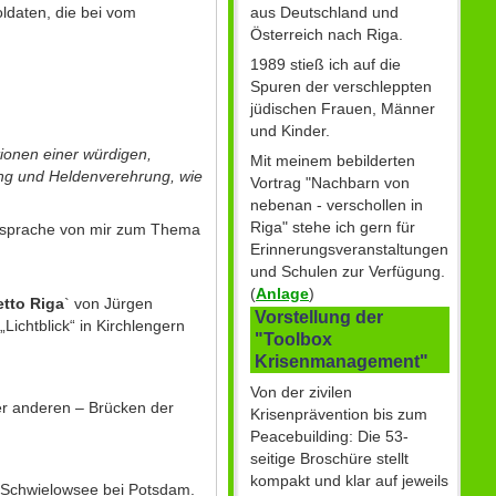
aus Deutschland und
ldaten, die bei vom
Österreich nach Riga.
1989 stieß ich auf die
Spuren der verschleppten
n
jüdischen Frauen, Männer
und Kinder.
onen einer würdigen,
Mit meinem bebilderten
sung und Heldenverehrung, wie
Vortrag "Nachbarn von
nebenan - verschollen in
Riga" stehe ich gern für
sprache von mir zum Thema
Erinnerungsveranstaltungen
und Schulen zur Verfügung.
(
Anlage
)
etto Riga
` von Jürgen
Vorstellung der
ichtblick“ in Kirchlengern
"Toolbox
Krisenmanagement"
Von der zivilen
r anderen – Brücken der
Krisenprävention bis zum
Peacebuilding: Die 53-
seitige Broschüre stellt
kompakt und klar auf jeweils
 Schwielowsee bei Potsdam.