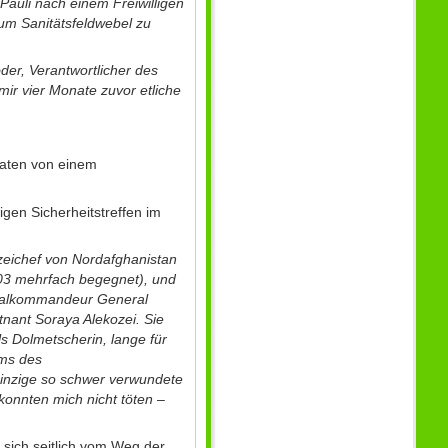
 Pauli nach einem Freiwilligen
 um Sanitätsfeldwebel zu
er, Verantwortlicher des
ir vier Monate zuvor etliche
daten von einem
en Sicherheitstreffen im
eichef von Nordafghanistan
03 mehrfach begegnet), und
onalkommandeur General
nant Soraya Alekozei. Sie
s Dolmetscherin, lange für
ams des
einzige so schwer verwundete
 konnten mich nicht töten –
sich seitlich vom Weg der