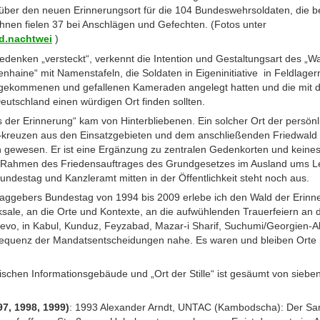
t über den neuen Erinnerungsort für die 104 Bundeswehrsoldaten, die 
nen fielen 37 bei Anschlägen und Gefechten. (Fotos unter
d.nachtwei
)
edenken „versteckt“, verkennt die Intention und Gestaltungsart des „W
nhaine“ mit Namenstafeln, die Soldaten in Eigeninitiative in Feldlage
e gekommenen und gefallenen Kameraden angelegt hatten und die mit 
eutschland einen würdigen Ort finden sollten.
 der Erinnerung“ kam von Hinterbliebenen. Ein solcher Ort der persön
kreuzen aus den Einsatzgebieten und dem anschließenden Friedwald w
 gewesen. Er ist eine Ergänzung zu zentralen Gedenkorten und keines
 im Rahmen des Friedensauftrages des Grundgesetzes im Ausland um
destag und Kanzleramt mitten in der Öffentlichkeit steht noch aus.
traggebers Bundestag von 1994 bis 2009 erlebe ich den Wald der Erinne
ksale, an die Orte und Kontexte, an die aufwühlenden Trauerfeiern an 
jevo, in Kabul, Kunduz, Feyzabad, Mazar-i Sharif, Suchumi/Georgien-
sequenz der Mandatsentscheidungen nahe. Es waren und bleiben Orte p
schen Informationsgebäude und „Ort der Stille“ ist gesäumt von sieben
97, 1998, 1999)
: 1993 Alexander Arndt, UNTAC (Kambodscha): Der San