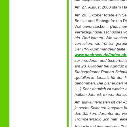
Am 27. August 2008 starb Ha
Am 20. Oktober tötete ein Se
Behlke und Stabsgefreiten R
Waffenverstecken.
(Aus mei
Verteidigungsausschusses vo
ein Dorf kamen: Wie wachsa
verhielten, wie fröhlich ger
Der PRT-Kommandeur teilte un
www.nachtwei.de/index.ph
zur Friedens- und Sicherheits
am 20. Oktober bei Kunduz du
Stabsgefreiter Roman Schmidt,
„gefallen im Einsatz für den
genommen. Die bisherigen W
(…) Sehr deutlich ist wieder 
halben Jahr ist. Er wendet sic
Am aufwühlendsten ist der A
je sechs Soldaten langsam h
den Bänken, darunter der vie
Trompetensolo „Ich hatt` ein
Hier wie bei den anderen Tra