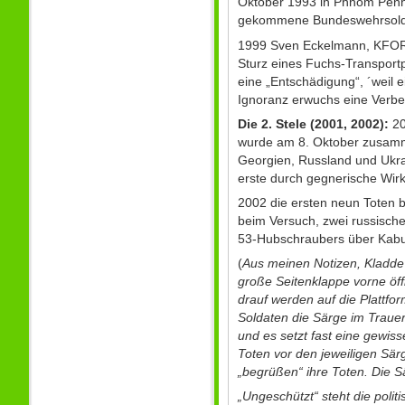
Oktober 1993 in Phnom Penh 
gekommene Bundeswehrsold
1999 Sven Eckelmann, KFOR:
Sturz eines Fuchs-Transport
eine „Entschädigung“, ´weil 
Ignoranz erwuchs eine Verbe
Die 2. Stele (2001, 2002):
20
wurde am 8. Oktober zusammen
Georgien, Russland und Ukr
erste durch gegnerische Wi
2002 die ersten neun Toten 
beim Versuch, zwei russisch
53-Hubschraubers über Kabul
(
Aus meinen Notizen, Kladde 
große Seitenklappe vorne öff
drauf werden auf die Plattfo
Soldaten die Särge im Trauer
und es setzt fast eine gewis
Toten vor den jeweiligen Sär
„begrüßen“ ihre Toten. Die 
„Ungeschützt“ steht die polit