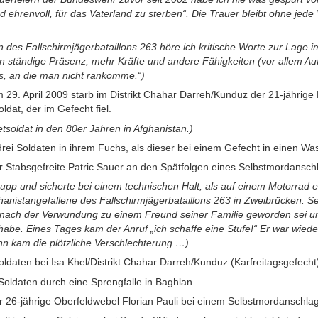
 ehrenvoll, für das Vaterland zu sterben“. Die Trauer bleibt ohne jede 
n des Fallschirmjägerbataillons 263 höre ich kritische Worte zur Lag
 ständige Präsenz, mehr Kräfte und andere Fähigkeiten (vor allem Au
s, an die man nicht rankomme.“)
m 29. April 2009 starb im Distrikt Chahar Darreh/Kunduz der 21-jährige
ldat, der im Gefecht fiel.
tsoldat in den 80er Jahren in Afghanistan.)
rei Soldaten in ihrem Fuchs, als dieser bei einem Gefecht in einen Was
r Stabsgefreite Patric Sauer an den Spätfolgen eines Selbstmordansch
upp und sicherte bei einem technischen Halt, als auf einem Motorrad e
fghanistangefallene des Fallschirmjägerbataillons 263 in Zweibrücken. Se
er nach der Verwundung zu einem Freund seiner Familie geworden sei 
be. Eines Tages kam der Anruf „ich schaffe eine Stufe!“ Er war wiede
nn kam die plötzliche Verschlechterung …)
Soldaten bei Isa Khel/Distrikt Chahar Darreh/Kunduz (Karfreitagsgefecht
 Soldaten durch eine Sprengfalle in Baghlan.
 26-jährige Oberfeldwebel Florian Pauli bei einem Selbstmordanschlag