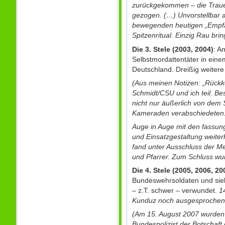
zurückgekommen – die Trauer, 
gezogen. (…) Unvorstellbar a
bewegenden heutigen „Empfa
Spitzenritual. Einzig Rau br
Die 3. Stele (2003, 2004)
: A
Selbstmordattentäter in ein
Deutschland. Dreißig weitere 
(Aus meinen Notizen: „Rückk
Schmidt/CSU und ich teil. Be
nicht nur äußerlich von dem
Kameraden verabschiedeten. 
Auge in Auge mit den fassungs
und Einsatzgestaltung weiter
fand unter Ausschluss der Me
und Pfarrer. Zum Schluss wu
Die 4. Stele (2005, 2006, 20
Bundeswehrsoldaten und siebe
– z.T. schwer – verwundet.
1
Kunduz noch ausgesprochen h
(Am 15. August 2007 wurden 
Bundespolizist der Botschaft