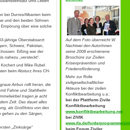
 Auslandseinsatz ums Leben
n bei Durres/Albanien beim
itwe und den beiden Söhnen
er Empörung über eine solche
Auf dem Foto überreicht W.
3-jährige Oberstabsarzt
Nachtwei den AutorInnen
arn, Schweiz, Pakistan,
seine 2008 erschienene
hossen. Eißing war der
Broschüre zur Zivilen
 nahezu „versteckt“.
Krisenprävention und
s Kochert und Mike Rubel
Friedensförderung.
ten beim Absturz ihres CH-
Mehr zur Rolle
zivilgesellschaftlicher
aue Airbus rollt heran, die
Akteure bei der zivilen
e mit Fahne und Stahlhelm
Konfliktbearbeitung u.a.:
mmelwirbel tragen je acht
bei der Plattform Zivile
dem Zelt. Das dauet alles
Konfliktbearbeitung
ung, als Großfotos von den
www.konfliktbearbeitung.net
en gehen zu den Särgen,
bei ZIVIK
www.ifa.de/forderprogramme/zivi
 ersten „Zinksärge“
beim Forum Ziviler