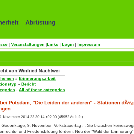
herheit Abrüstung
esse
|
Veranstaltungen
|
Links
|
Login
|
Impressum
icht von Winfried Nachtwei
Themen
»
Erinnerungsarbeit
tionstyp
»
Bericht
tegories
-
All of these categories
bei Potsdam, "Die Leiden der anderen" - Stationen dÃ¼s
ngen
. November 2014 23:30:14 +02:00 (45952 Aufrufe)
 Gedenktage, 9. November, Volkstrauertag ... Sie brauchen keineswegs
enrechts- und Friedensbildung fördern. Neu der "Wald der Erinnerung"