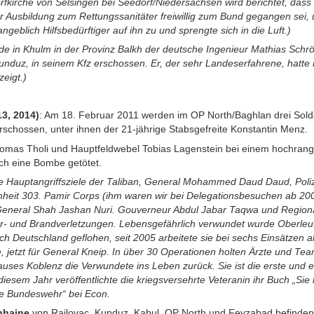
orfkirche von Selsingen bei Seedorf/Niedersachsen wird berichtet, dass
er Ausbildung zum Rettungssanitäter freiwillig zum Bund gegangen sei,
geblich Hilfsbedürftiger auf ihn zu und sprengte sich in die Luft.)
 in Khulm in der Provinz Balkh der deutsche Ingenieur Mathias Schröd
duz, in seinem Kfz erschossen. Er, der sehr Landeserfahrene, hatte m
zeigt.)
13, 2014)
: Am 18. Februar 2011 werden im OP North/Baghlan drei Sol
rschossen, unter ihnen der 21-jährige Stabsgefreite Konstantin Menz.
mas Tholi und Hauptfeldwebel Tobias Lagenstein bei einem hochrangig
ch eine Bombe getötet.
Hauptangriffsziele der Taliban, General Mohammed Daud Daud, Poliz
heit 303. Pamir Corps (ihm waren wir bei Delegationsbesuchen ab 20
, General Shah Jashan Nuri. Gouverneur Abdul Jabar Taqwa und Regi
er- und Brandverletzungen. Lebensgefährlich verwundet wurde Oberleut
h Deutschland geflohen, seit 2005 arbeitete sie bei sechs Einsätzen al
jetzt für General Kneip. In über 30 Operationen holten Ärzte und Te
ses Koblenz die Verwundete ins Leben zurück. Sie ist die erste und 
iesem Jahr veröffentlichte die kriegsversehrte Veteranin ihr Buch „Sie
die Bundeswehr“ bei Econ.
nhaine
von Rajlovac, Kunduz, Kabul, OP North und Feyzabad befinden 