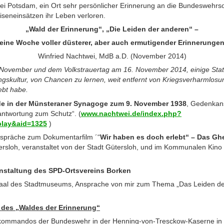
 Potsdam, ein Ort sehr persönlicher Erinnerung an die Bundeswehrso
iseneinsätzen ihr Leben verloren.
„Wald der Erinnerung“, „Die Leiden der anderen“ –
eine Woche voller düsterer, aber auch ermutigender Erinnerunge
Winfried Nachtwei, MdB a.D. (November 2014)
November und dem Volkstrauertag am 16. November 2014, einige Stati
ungskultur, von Chancen zu lernen, weit entfernt von Kriegsverharmlo
lebt habe.
de
in der
Münsteraner Synagoge
zum
9. November
1938
, Gedenkan
antwortung zum Schutz“. (
www.nachtwei.de/index.php?
play&aid=1325
)
spräche zum Dokumentarfilm ´“
Wir haben es doch erlebt“ – Das Gh
rsloh, veranstaltet von der Stadt Gütersloh, und im Kommunalen Kino „L
staltung des SPD-Ortsvereins Borken
aal des Stadtmuseums, Ansprache von mir zum Thema „Das Leiden de
des „Waldes der Erinnerung“
skommandos der Bundeswehr in der Henning-von-Tresckow-Kaserne in