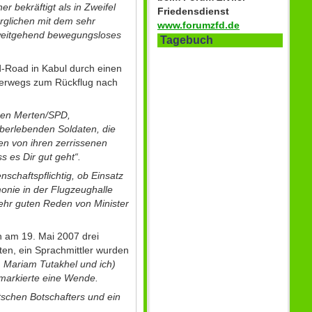
r bekräftigt als in Zweifel
Friedensdienst
rglichen mit dem sehr
www.forumzfd.de
 weitgehend bewegungsloses
Tagebuch
d-Road in Kabul durch einen
terwegs zum Rückflug nach
hmen Merten/SPD,
überlebenden Soldaten, die
en von ihren zerrissenen
 es Dir gut geht“.
schaftspflichtig, ob Einsatz
monie in der Flugzeughalle
sehr guten Reden von Minister
n am 19. Mai 2007 drei
ten, ein Sprachmittler wurden
, Mariam Tutakhel und ich)
markierte eine Wende.
schen Botschafters und ein