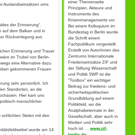
einer Themenseite
bei Auslandseinsätzen ums
Prinzipien, Akteure und
Instrumente des
Krisenmanagements vor.
aldes der Erinnerung“.
Bei einem Kolloquium im
rn auf dem Balkan und in
Bundestag in Berlin wurde
der Rückverlegung aus
die Schrift einem
Fachpublikum vorgestellt.
Erstellt von AutorInnen des
lichen Erinnerung und Trauer
Zentrums Internationale
äre im Trubel von Berlin-
Friedenseinsätze ZIF und
wegs eine Alternative dazu.
der Stiftung Wissenschaft
s Leben gekommenen Frauen
und Politik SWP ist die
"Toolbox" ein wichtiger
rung sehr persönlich. Ich
Beitrag zur friedens- und
den Standorten, an die
sicherheitspolitischen
Abchasien. Hier kam uns
Grundbildung auf einem
olitisch-menschlicher
Politikfeld, wo die
Analphabetenrate in der
 schlichten Stelen mit den
Gesellschaft, aber auch in
Medien und Politik sehr
hoch ist. ...
www.zif-
itätsfeldwebel wurde am 14.
berlin.de