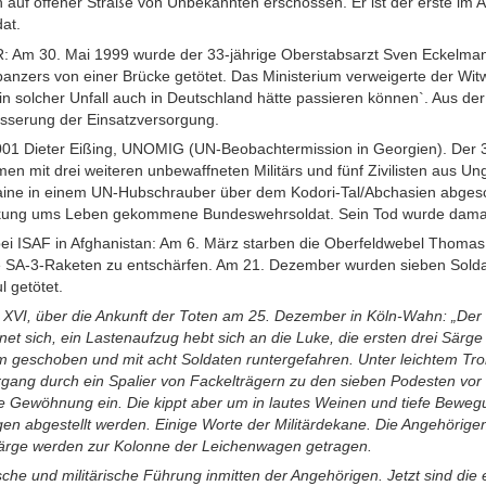
auf offener Straße von Unbekannten erschossen. Er ist der erste im
at.
 Am 30. Mai 1999 wurde der 33-jährige Oberstabsarzt Sven Eckelman
panzers von einer Brücke getötet. Das Ministerium verweigerte der W
ein solcher Unfall auch in Deutschland hätte passieren können`. Aus d
sserung der Einsatzversorgung.
01 Dieter Eißing, UNOMIG (UN-Beobachtermission in Georgien). Der 3
 mit drei weiteren unbewaffneten Militärs und fünf Zivilisten aus Ung
aine in einem UN-Hubschrauber über dem Kodori-Tal/Abchasien abgesc
rkung ums Leben gekommene Bundeswehrsoldat. Sein Tod wurde damals
bei ISAF in Afghanistan: Am 6. März starben die Oberfeldwebel Thoma
e SA-3-Raketen zu entschärfen. Am 21. Dezember wurden sieben Solda
 getötet.
XVI, über die Ankunft der Toten am 25. Dezember in Köln-Wahn: „Der gr
net sich, ein Lastenaufzug hebt sich an die Luke, die ersten drei Särg
rm geschoben und mit acht Soldaten runtergefahren. Unter leichtem Tro
gang durch ein Spalier von Fackelträgern zu den sieben Podesten vor 
se Gewöhnung ein. Die kippt aber um in lautes Weinen und tiefe Beweg
gen abgestellt werden. Einige Worte der Militärdekane. Die Angehörig
Särge werden zur Kolonne der Leichenwagen getragen.
ische und militärische Führung inmitten der Angehörigen. Jetzt sind die