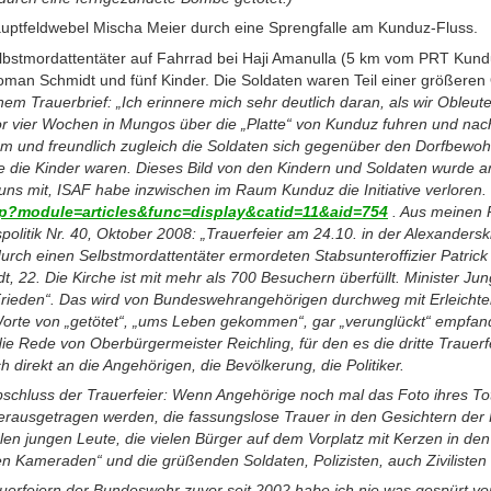
uptfeldwebel Mischa Meier durch eine Sprengfalle am Kunduz-Fluss.
lbstmordattentäter auf Fahrrad bei Haji Amanulla (5 km vom PRT Kunduz
oman Schmidt und fünf Kinder. Die Soldaten waren Teil einer größeren
nem Trauerbrief
: „Ich erinnere mich sehr deutlich daran, als wir Obleut
r vier Wochen in Mungos über die „Platte“ von Kunduz fuhren und na
m und freundlich zugleich die Soldaten sich gegenüber den Dorfbew
ade die Kinder waren. Dieses Bild von den Kindern und Soldaten wurde a
s mit, ISAF habe inzwischen im Raum Kunduz die Initiative verloren. 
p?module=articles&func=display&catid=11&aid=754
. Aus meinen 
politik Nr. 40, Oktober 2008: „Trauerfeier am 24.10. in der Alexandersk
rch einen Selbstmordattentäter ermordeten Stabsunteroffizier Patrick
 22. Die Kirche ist mit mehr als 700 Besuchern überfüllt. Minister Jun
 Frieden“. Das wird von Bundeswehrangehörigen durchweg mit Erleichte
orte von „getötet“, „ums Leben gekommen“, gar „verunglückt“ empfan
die Rede von Oberbürgermeister Reichling, für den es die dritte Trauerf
h direkt an die Angehörigen, die Bevölkerung, die Politiker.
bschluss der Trauerfeier: Wenn Angehörige noch mal das Foto ihres To
erausgetragen werden, die fassungslose Trauer in den Gesichtern der
len jungen Leute, die vielen Bürger auf dem Vorplatz mit Kerzen in den
en Kameraden“ und die grüßenden Soldaten, Polizisten, auch Zivilisten
uerfeiern der Bundeswehr zuvor seit 2002 habe ich nie was gespürt vo