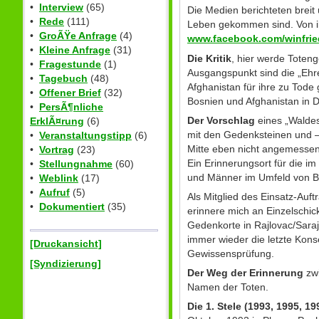
•
Interview
(65)
Die Medien berichteten brei
•
Rede
(111)
Leben gekommen sind. Von ih
•
GroÃŸe Anfrage
(4)
www.facebook.com/winfrie
•
Kleine Anfrage
(31)
Die Kritik
, hier werde Toteng
•
Fragestunde
(1)
Ausgangspunkt sind die „Ehre
•
Tagebuch
(48)
Afghanistan für ihre zu Tod
•
Offener Brief
(32)
Bosnien und Afghanistan in D
•
PersÃ¶nliche
Der Vorschlag
eines „Waldes
ErklÃ¤rung
(6)
mit den Gedenksteinen und –
•
Veranstaltungstipp
(6)
Mitte eben nicht angemessen
•
Vortrag
(23)
Ein Erinnerungsort für die
•
Stellungnahme
(60)
und Männer im Umfeld von Bun
•
Weblink
(17)
•
Aufruf
(5)
Als Mitglied des Einsatz-Auf
•
Dokumentiert
(35)
erinnere mich an Einzelschic
Gedenkorte in Rajlovac/Sara
immer wieder die letzte Kon
[Druckansicht]
Gewissensprüfung.
[Syndizierung]
Der Weg der Erinnerung
zwi
Namen der Toten.
Die 1. Stele (1993, 1995, 19