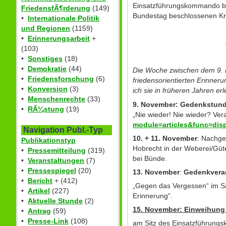
Einsatzführungskommando bei
FriedensfÃ¶rderung
(149)
Bundestag beschlossenen Kr
•
Internationale Politik
und Regionen
(1159)
•
Erinnerungsarbeit
+
(103)
•
Sonstiges
(18)
•
Demokratie
(44)
Die Woche zwischen dem 9. 
•
Friedensforschung
(6)
friedensorientierten Erinner
•
Konversion
(3)
ich sie in früheren Jahren er
•
Menschenrechte
(33)
9. November:
Gedenkstun
•
RÃ¼stung
(19)
„Nie wieder! Nie wieder? Ver
module=articles&func=dis
Navigation Publ.-Typ
10. + 11. November
: Nachge
Publikationstyp
Hobrecht in der Weberei/Güte
•
Pressemitteilung
(319)
bei Bünde.
•
Veranstaltungen
(7)
•
Pressespiegel
(20)
13. November
:
Gedenkveran
•
Bericht
+ (412)
„Gegen das Vergessen“ im S
•
Artikel
(227)
Erinnerung“.
•
Aktuelle Stunde
(2)
15. November:
Einweihung 
•
Antrag
(59)
•
Presse-Link
(108)
am Sitz des Einsatzführung