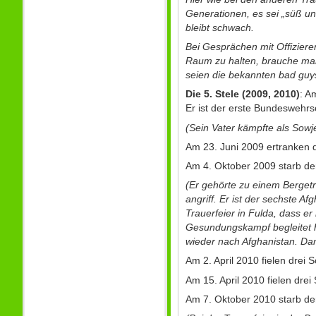
Generationen, es sei „süß und
bleibt schwach.
Bei Gesprächen mit Offiziere
Raum zu halten, brauche man
seien die bekannten bad guy
Die 5. Stele (2009, 2010)
: A
Er ist der erste Bundeswehrso
(Sein Vater kämpfte als Sowje
Am 23. Juni 2009 ertranken d
Am 4. Oktober 2009 starb de
(Er gehörte zu einem Bergetr
angriff. Er ist der sechste A
Trauerfeier in Fulda, dass 
Gesundungskampf begleitet ha
wieder nach Afghanistan. Da
Am 2. April 2010 fielen drei 
Am 15. April 2010 fielen drei
Am 7. Oktober 2010 starb der