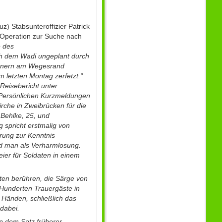
) Stabsunteroffizier Patrick
 Operation zur Suche nach
e des
ch dem Wadi ungeplant durch
ohnern am Wegesrand
m letzten Montag zerfetzt.“
Reisebericht unter
Persönlichen Kurzmeldungen
irche in Zweibrücken für die
 Behlke, 25, und
g spricht erstmalig von
rung zur Kenntnis
d man als Verharmlosung.
eier für Soldaten in einem
ten berühren, die Särge von
 Hunderten Trauergäste in
 Händen, schließlich das
 dabei.
n dem Satz früherer