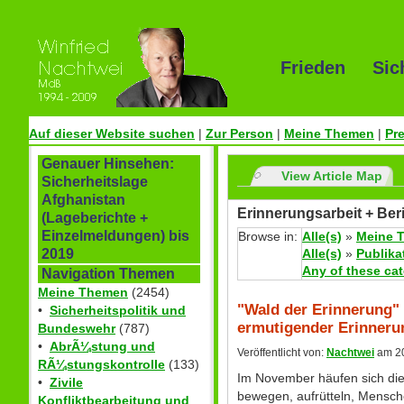
Frieden Sic
Auf dieser Website suchen
|
Zur Person
|
Meine Themen
|
Pr
Genauer Hinsehen:
View Article Map
Sicherheitslage
Afghanistan
Erinnerungsarbeit + Ber
(Lageberichte +
Einzelmeldungen) bis
Browse in:
Alle(s)
»
Meine 
Alle(s)
»
Publika
2019
Any of these ca
Navigation Themen
Meine Themen
(2454)
"Wald der Erinnerung" 
•
Sicherheitspolitik und
ermutigender Erinneru
Bundeswehr
(787)
•
AbrÃ¼stung und
Veröffentlicht von:
Nachtwei
am 20
RÃ¼stungskontrolle
(133)
Im November häufen sich die
•
Zivile
bewegen, aufrütteln, Mensch
Konfliktbearbeitung und