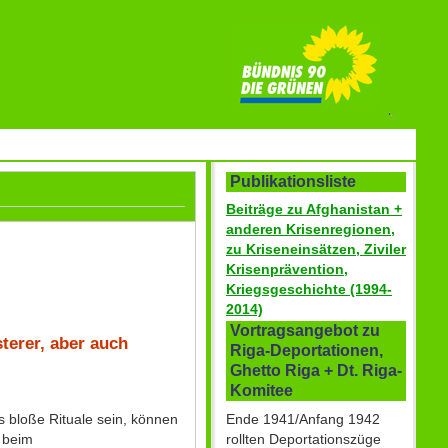
Publikationsliste
Beiträge zu Afghanistan +
anderen Krisenregionen,
zu Kriseneinsätzen, Ziviler
Krisenprävention,
Kriegsgeschichte (1994-
2014)
Vortragsangebot zu
terer, aber auch
Riga-Deportationen,
Ghetto Riga + Dt. Riga-
Komitee
Ende 1941/Anfang 1942
 bloße Rituale sein, können
rollten Deportationszüge
 beim