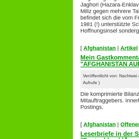
Jaghori (Hazara-Enklave
Miliz gegen mehrere Tal
befindet sich die vom F
1981 (!) unterstützte Sc
Hoffnungsinsel sonder
[
Afghanistan
|
Artikel
Mein Gastkomment
"AFGHANISTAN AUF
Veröffentlicht von: Nachtwe
Aufrufe )
Die komprimierte Bilan
Mitauftraggebers. Inne
Postings.
[
Afghanistan
|
Offener
Leserbriefe in der