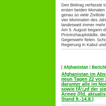
Den Beitrag verfasste i
ersten beiden Monaten
genau so viele Ziviltote
vier Momnaten des Jahr
landesweit immer mehr 
Am 5. August begann di
Provinzhauptstädte, die
Gegenwehr fielen. Scho
Regierung in Kabul und
[
Afghanistan
|
Berich
Afghanistan im Abst
neun Tagen 22 von 
darunter alle im N
sowie fÃ¼nf der si
Armee (lfd. aktualis
Stand 9.-14.8.)