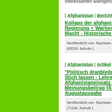
Interessierten wahrge
[
Afghanistan
|
Berich
Kollaps der afghani
Regierung + Warlor
Macht - Historisch
Veröffentlicht von: Nachtwe
(83324 Aufrufe )
[
Afghanistan
|
Artikel
"Politisch dranblei
Stich lassen - Leh
Afghanistaneinsat
Meinungsbeitrag f
Augustausgabe
Veröffentlicht von: Nachtwe
(71104 Aufrufe )