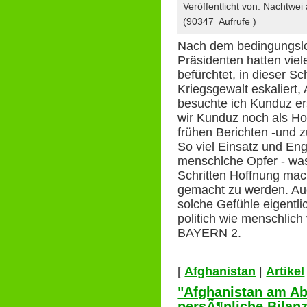
Veröffentlicht von: Nachtwe
(90347 Aufrufe )
Nach dem bedingungsl
Präsidenten hatten vie
befürchtet, in dieser Sc
Kriegsgewalt eskaliert,
besuchte ich Kunduz er
wir Kunduz noch als Ho
frühen Berichten -und
So viel Einsatz und En
menschlche Opfer - was 
Schritten Hoffnung mach
gemacht zu werden. Auch
solche Gefühle eigentlic
politich wie menschlich 
BAYERN 2.
[
Afghanistan
|
Artikel
"Afghanistan am Ab
persÃ¶nliche Bilanz