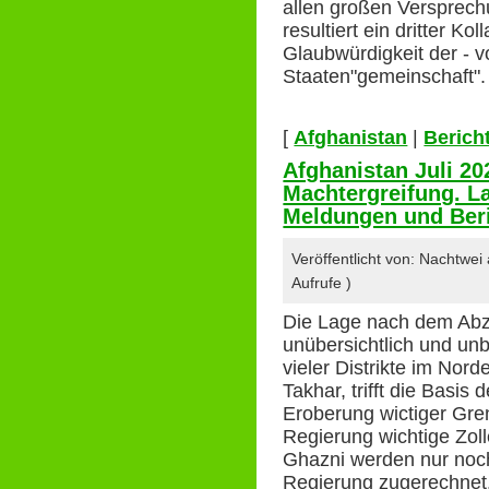
allen großen Versprec
resultiert ein dritter Ko
Glaubwürdigkeit der - v
Staaten"gemeinschaft".
[
Afghanistan
|
Berich
Afghanistan Juli 20
Machtergreifung. La
Meldungen und Beri
Veröffentlicht von: Nachtwe
Aufrufe )
Die Lage nach dem Abz
unübersichtlich und unb
vieler Distrikte im Nor
Takhar, trifft die Basis
Eroberung wictiger Gr
Regierung wichtige Zol
Ghazni werden nur noch
Regierung zugerechnet. 