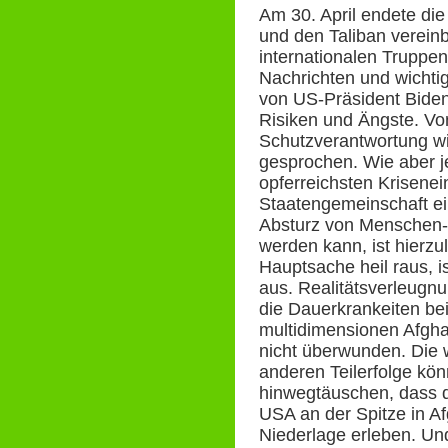
Am 30. April endete di
und den Taliban vereinb
internationalen Truppen
Nachrichten und wichti
von US-Präsident Biden
Risiken und Ängste. Vo
Schutzverantwortung wi
gesprochen. Wie aber j
opferreichsten Krisenei
Staatengemeinschaft ei
Absturz von Menschen-
werden kann, ist hierz
Hauptsache heil raus, ist
aus. Realitätsverleugnu
die Dauerkrankeiten be
multidimensionen Afgha
nicht überwunden. Die
anderen Teilerfolge kön
hinwegtäuschen, dass d
USA an der Spitze in Af
Niederlage erleben. Un