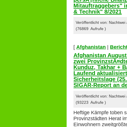
Mitauftraggebers" 
& Technik" 8/2021
Veröffentlicht von: Nachtwe
(76869 Aufrufe )
[
Afghanistan
|
Berich
Afghanistan August
zwei ProvinzstÃ¤dte
Kunduz, Takhar + B
Laufend aktualisie
Sicherheitslage (25
SIGAR-Report an d
Veröffentlicht von: Nachtwe
(93223 Aufrufe )
Heftige Kämpfe toben se
Provinzstädten Herat i
Einwohnern zweitgrößt