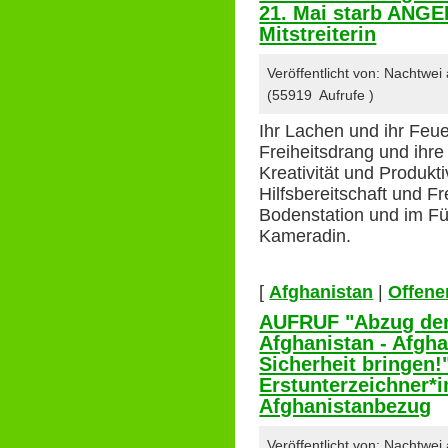
21. Mai starb ANGE
Mitstreiterin
Veröffentlicht von: Nachtwe
(55919 Aufrufe )
Ihr Lachen und ihr Feue
Freiheitsdrang und ihre 
Kreativität und Produkti
Hilfsbereitschaft und 
Bodenstation und im F
Kameradin.
[
Afghanistan
|
Offener
AUFRUF "Abzug de
Afghanistan - Afgha
Sicherheit bringen
Erstunterzeichner*
Afghanistanbezug
Veröffentlicht von: Nachtwe