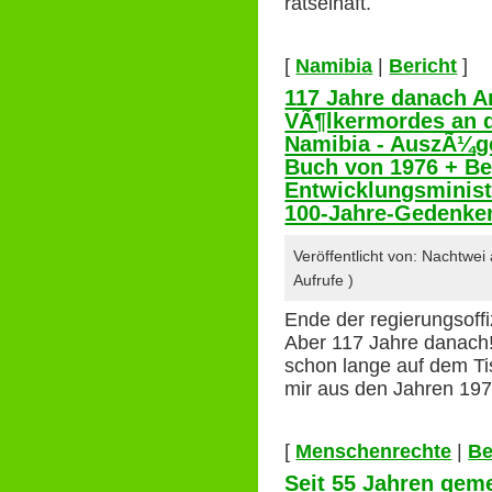
rätselhaft.
[
Namibia
|
Bericht
]
117 Jahre danach 
VÃ¶lkermordes an 
Namibia - AuszÃ¼g
Buch von 1976 + Be
Entwicklungsminist
100-Jahre-Gedenke
Veröffentlicht von: Nachtwe
Aufrufe )
Ende der regierungsoffi
Aber 117 Jahre danach!
schon lange auf dem Ti
mir aus den Jahren 19
[
Menschenrechte
|
Be
Seit 55 Jahren gem