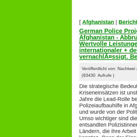
[
Afghanistan
|
Berich
German Police Proj
Afghanistan - Abbr
Wertvolle Leistung
internationaler + de
vernachlÃ¤ssigt. B
Veröffentlicht von: Nachtwei
(83430 Aufrufe )
Die strategische Bedeu
Kriseneinsätzen ist unst
Jahre die Lead-Rolle be
Polizeiaufbauhilfe in Af
und wurde von der Poli
Umso wichtiger sind die
entsandten Polizistinn
Ländern, die ihre Arbei