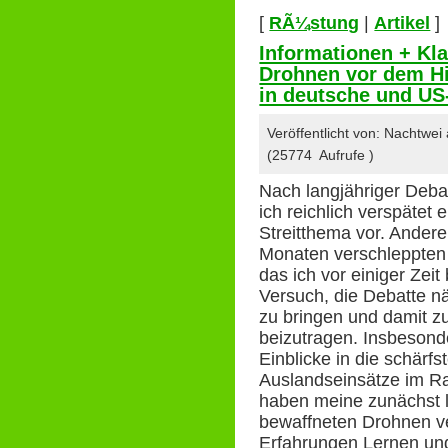
[
RÃ¼stung
|
Artikel
]
Informationen + Kl
Drohnen vor dem Hi
in deutsche und US
Veröffentlicht von: Nachtwe
(25774 Aufrufe )
Nach langjähriger Deba
ich reichlich verspätet
Streitthema vor. Andere 
Monaten verschleppten d
das ich vor einiger Zeit
Versuch, die Debatte nä
zu bringen und damit z
beizutragen. Insbeson
Einblicke in die schärf
Auslandseinsätze im 
haben meine zunächst l
bewaffneten Drohnen ve
Erfahrungen Lernen un