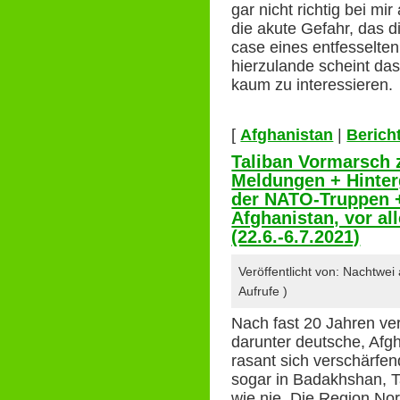
gar nicht richtig bei mi
die akute Gefahr, das d
case eines entfesselten
hierzulande scheint das 
kaum zu interessiere
[
Afghanistan
|
Berich
Taliban Vormarsch 
Meldungen + Hinte
der NATO-Truppen +
Afghanistan, vor a
(22.6.-6.7.2021)
Veröffentlicht von: Nachtwe
Aufrufe )
Nach fast 20 Jahren ve
darunter deutsche, Afg
rasant sich verschärfen
sogar in Badakhshan, Ta
wie nie. Die Region Nor