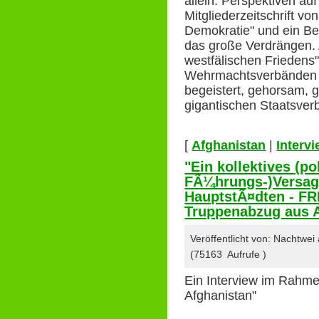
allein: Perspektiven au
Mitgliederzeitschrift v
Demokratie" und ein Be
das große Verdrängen. 
westfälischen Frieden
Wehrmachtsverbänden un
begeistert, gehorsam, 
gigantischen Staatsv
[
Afghanistan
|
Interv
"Ein kollektives (po
FÃ¼hrungs-)Versag
HauptstÃ¤dten - FR
Truppenabzug aus 
Veröffentlicht von: Nachtwe
(75163 Aufrufe )
Ein Interview im Rahme
Afghanistan"