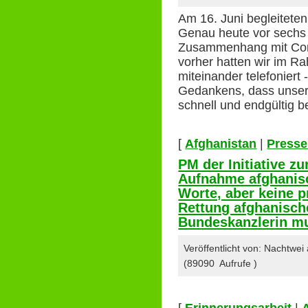
Am 16. Juni begleiteten
Genau heute vor sechs 
Zusammenhang mit Coro
vorher hatten wir im 
miteinander telefoniert
Gedankens, dass unse
schnell und endgültig 
[
Afghanistan
|
Presse
PM der Initiative z
Aufnahme afghanis
Worte, aber keine 
Rettung afghanisch
Bundeskanzlerin mus
Veröffentlicht von: Nachtwe
(89090 Aufrufe )
[
Erinnerungsarbeit
|
A