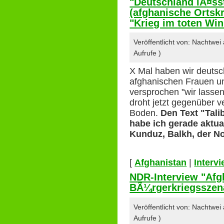
"Deutschland lÃ¤sst
(afghanische Ortskr
"Krieg im toten Win
Veröffentlicht von: Nachtwe
Aufrufe )
X Mal haben wir deutsc
afghanischen Frauen u
versprochen "wir lassen
droht jetzt gegenüber 
Boden.
Den Text "Tali
habe ich gerade aktua
Kunduz, Balkh, der N
[
Afghanistan
|
Interv
NDR-Interview "Afg
BÃ¼rgerkriegsszena
Veröffentlicht von: Nachtwe
Aufrufe )