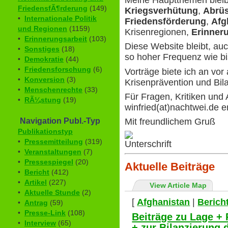
Meine Hauptthemen blei
FriedensfÃ¶rderung
(149)
Kriegsverhütung
,
Abrü
•
Internationale Politik
Friedensförderung
,
Afg
und Regionen
(1159)
Krisenregionen,
Erinner
•
Erinnerungsarbeit
(103)
Diese Website bleibt, auc
•
Sonstiges
(18)
so hoher Frequenz wie b
•
Demokratie
(44)
•
Friedensforschung
(6)
Vorträge biete ich an vor 
•
Konversion
(3)
Krisenprävention und Bil
•
Menschenrechte
(33)
Für Fragen, Kritiken und
•
RÃ¼stung
(19)
winfried(at)nachtwei.de e
Mit freundlichem Gruß
Navigation Publ.-Typ
Publikationstyp
•
Pressemitteilung
(319)
•
Veranstaltungen
(7)
•
Pressespiegel
(20)
Aktuelle Beiträge
•
Bericht
(412)
•
Artikel
(227)
View Article Map
•
Aktuelle Stunde
(2)
[
Afghanistan
|
Berich
•
Antrag
(59)
•
Presse-Link
(108)
Beiträge zu Lage + 
•
Interview
(65)
+ zur Bilanzierung d