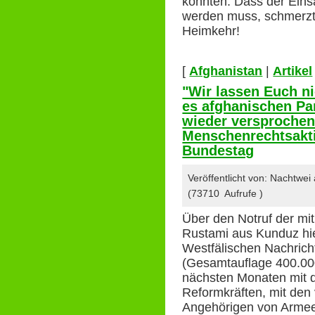
konnten. Dass der Ein
werden muss, schmerzt 
Heimkehr!
[
Afghanistan
|
Artikel
"Wir lassen Euch ni
es afghanischen Pa
wieder versproche
Menschenrechtsakti
Bundestag
Veröffentlicht von: Nachtwei
(73710 Aufrufe )
Über den Notruf der mi
Rustami aus Kunduz hier
Westfälischen Nachrich
(Gesamtauflage 400.000
nächsten Monaten mit 
Reformkräften, mit den 
Angehörigen von Armee 