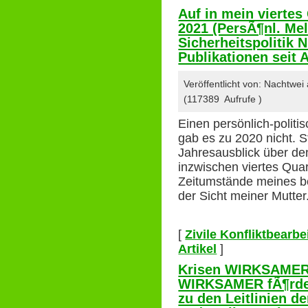
Auf in mein viertes
2021 (PersÃ¶nl. Me
Sicherheitspolitik N
Publikationen seit 
Veröffentlicht von: Nachtwei
(117389 Aufrufe )
Einen persönlich-politi
gab es zu 2020 nicht. S
Jahresausblick über den
inzwischen viertes Quart
Zeitumstände meines b
der Sicht meiner Mutter
[
Zivile Konfliktbearb
Artikel
]
Krisen WIRKSAMER 
WIRKSAMER fÃ¶rder
zu den Leitlinien d