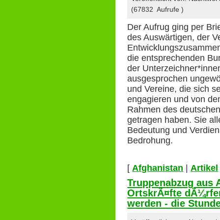
(67832 Aufrufe )
Der Aufrug ging per Bri
des Auswärtigen, der Ve
Entwicklungszusammena
die entsprechenden Bu
der Unterzeichner*inne
ausgesprochen ungewöhn
und Vereine, die sich s
engagieren und von den
Rahmen des deutschen
getragen haben. Sie al
Bedeutung und Verdienst
Bedrohung.
[
Afghanistan
|
Artikel
Truppenabzug aus A
OrtskrÃ¤fte dÃ¼rfe
werden - die Stund