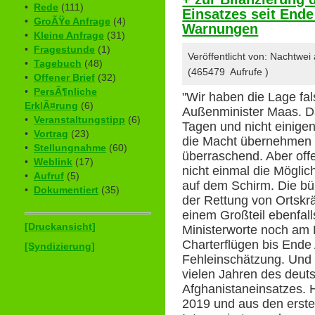
•
Rede
(111)
Einsatzes seit Ende
•
GroÃŸe Anfrage
(4)
Warnungen
•
Kleine Anfrage
(31)
•
Fragestunde
(1)
Veröffentlicht von: Nachtwe
•
Tagebuch
(48)
(465479 Aufrufe )
•
Offener Brief
(32)
•
PersÃ¶nliche
"Wir haben die Lage fa
ErklÃ¤rung
(6)
Außenminister Maas. Da
•
Veranstaltungstipp
(6)
Tagen und nicht einig
•
Vortrag
(23)
die Macht übernehmen w
•
Stellungnahme
(60)
überraschend. Aber off
•
Weblink
(17)
nicht einmal die Möglic
•
Aufruf
(5)
auf dem Schirm. Die bü
•
Dokumentiert
(35)
der Rettung von Ortskr
einem Großteil ebenfall
[Druckansicht]
Ministerworte noch am 
Charterflügen bis Ende
[Syndizierung]
Fehleinschätzung. Und d
vielen Jahren des deuts
Afghanistaneinsatzes. 
2019 und aus den erst