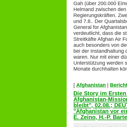
Gah (über 200.000 Ein
Helmand zwischen den 
Regierungskräften. Zwe
und 7.8.. Der Quartalsb
General for Afghanista
verdeutlicht, dass die s
Streitkäfte Afghan Air F
auch besonders von de
bei der Instandhaltung 
waren. Nur mit einer dü
Unterstützung werden s
Monate durchhalten kö
[
Afghanistan
|
Berich
Die Story im Erste
Afghanistan-Missi
bleibt", 02.08.; 
"Afghanistan vor e
E. Zeino, H.-P. Bart