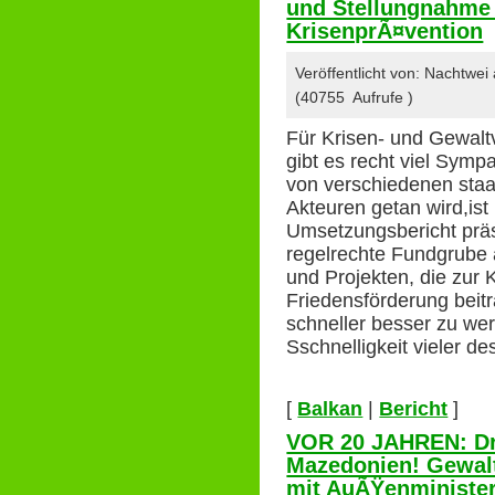
und Stellungnahme d
KrisenprÃ¤vention
Veröffentlicht von: Nachtwei
(40755 Aufrufe )
Für Krisen- und Gewalt
gibt es recht viel Symp
von verschiedenen staat
Akteuren getan wird,ist
Umsetzungsbericht präse
regelrechte Fundgrube
und Projekten, die zur
Friedensförderung beit
schneller besser zu wer
Sschnelligkeit vieler d
[
Balkan
|
Bericht
]
VOR 20 JAHREN: Dr
Mazedonien! Gewal
mit AuÃŸenminister