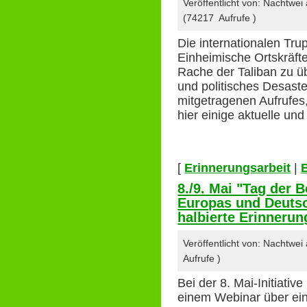
Veröffentlicht von: Nachtwe
(74217 Aufrufe )
Die internationalen Trup
Einheimische Ortskräfte
Rache der Taliban zu ü
und politisches Desaste
mitgetragenen Aufrufes,
hier einige aktuelle u
[
Erinnerungsarbeit
|
8./9. Mai "Tag der 
Europas und Deutsc
halbierte Erinnerun
Veröffentlicht von: Nachtwe
Aufrufe )
Bei der 8. Mai-Initiativ
einem Webinar über ein