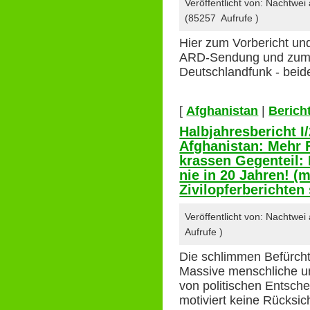
Veröffentlicht von: Nachtwe
(85257 Aufrufe )
Hier zum Vorbericht un
ARD-Sendung und zum 
Deutschlandfunk - beide
[
Afghanistan
|
Berich
Halbjahresbericht I/
Afghanistan: Mehr 
krassen Gegenteil: 
nie in 20 Jahren! (m
Zivilopferberichten 
Veröffentlicht von: Nachtwe
Aufrufe )
Die schlimmen Befürcht
Massive menschliche un
von politischen Entsche
motiviert keine Rücksic