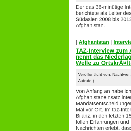
Der das 36-minütige In
berichtete als Leiter d
Südasien 2008 bis 2013
Afghanistan.
[
Afghanistan
|
Interv
TAZ-Interview zum 
nennt das Niederlag
Welle zu OrtskrÃ¤f
Veröffentlicht von: Nachtwe
Aufrufe )
Von Anfang an habe ich 
Afghanistaneinsatz inte
Mandatsentscheidungen 
Mal vor Ort. Im taz-Inte
Bilanz. in den letzten 
tollen Erfahrungen und
Nachrichten erlebt, das