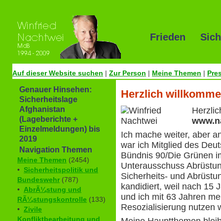
Frieden Sich
Auf dieser Website suchen
|
Zur Person
|
Meine Themen
|
Pre
Genauer Hinsehen:
Herzlich willkomme
Sicherheitslage
Afghanistan
Herzli
(Lageberichte +
www.n
Einzelmeldungen) bis
Ich mache weiter, aber a
2019
war ich Mitglied des Deu
Navigation Themen
Bündnis 90/Die Grünen i
Meine Themen
(2454)
Unterausschuss Abrüstung
•
Sicherheitspolitik und
Sicherheits- und Abrüstun
Bundeswehr
(787)
kandidiert, weil nach 15 
•
AbrÃ¼stung und
und ich mit 63 Jahren me
RÃ¼stungskontrolle
(133)
Resozialisierung nutzen wi
•
Zivile
Konfliktbearbeitung und