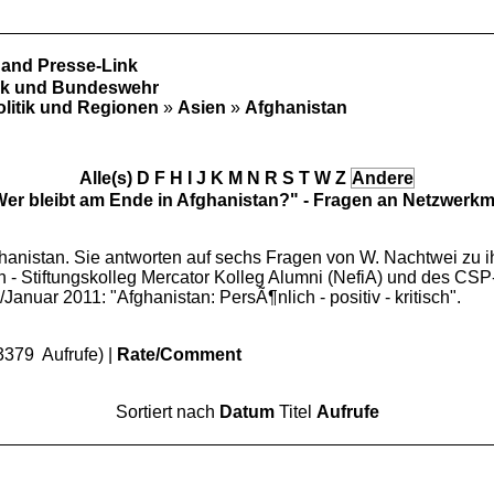
 and Presse-Link
tik und Bundeswehr
olitik und Regionen
»
Asien
»
Afghanistan
Alle(s)
D
F
H
I
J
K
M
N
R
S
T
W
Z
Andere
er bleibt am Ende in Afghanistan?" - Fragen an Netzwerkmi
hanistan. Sie antworten auf sechs Fragen von W. Nachtwei zu 
 - Stiftungskolleg Mercator Kolleg Alumni (NefiA) und des CSP-
anuar 2011: "Afghanistan: PersÃ¶nlich - positiv - kritisch".
3379 Aufrufe) |
Rate/Comment
Sortiert nach
Datum
Titel
Aufrufe