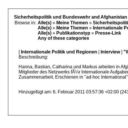
Sicherheitspolitik und Bundeswehr and Afghanistan
Browse in:
Alle(s)
»
Meine Themen
»
Sicherheitspoli
Alle(s)
»
Meine Themen
»
Internationale P
Alle(s)
»
Publikationstyp
»
Presse-Link
Any of these categories
[
Internationale Politik und Regionen
|
Interview
]
"W
Beschreibung:
Hanna, Bastian, Catharina und Markus arbeiten in Afg
Mitglieder des Netzwerks fÃ¼r Internationale Aufgaben
Zusammenarbeit. Erschienen in "ad-hoc International"/J
Hinzugefügt am: 6. Februar 2011 03:57:36 +02:00 (24