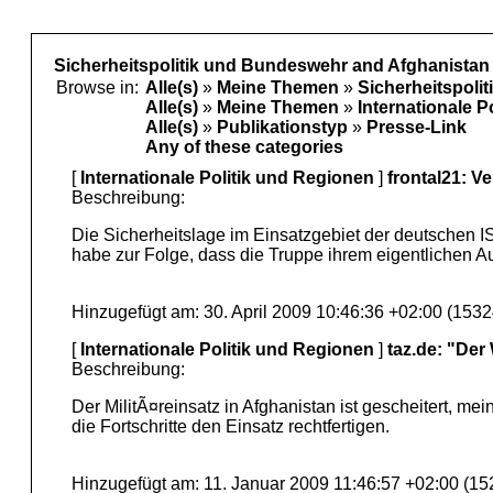
Sicherheitspolitik und Bundeswehr and Afghanistan
Browse in:
Alle(s)
»
Meine Themen
»
Sicherheitspoli
Alle(s)
»
Meine Themen
»
Internationale P
Alle(s)
»
Publikationstyp
»
Presse-Link
Any of these categories
[
Internationale Politik und Regionen
]
frontal21: V
Beschreibung:
Die Sicherheitslage im Einsatzgebiet der deutschen I
habe zur Folge, dass die Truppe ihrem eigentlichen 
Hinzugefügt am: 30. April 2009 10:46:36 +02:00 (1532
[
Internationale Politik und Regionen
]
taz.de: "Der
Beschreibung:
Der MilitÃ¤reinsatz in Afghanistan ist gescheitert, 
die Fortschritte den Einsatz rechtfertigen.
Hinzugefügt am: 11. Januar 2009 11:46:57 +02:00 (15