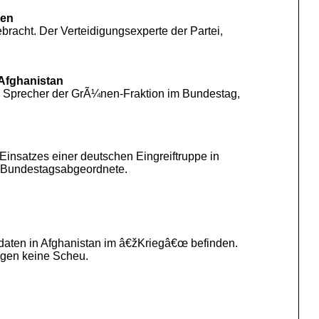
gen
racht. Der Verteidigungsexperte der Partei,
Afghanistan
e Sprecher der GrÃ¼nen-Fraktion im Bundestag,
insatzes einer deutschen Eingreiftruppe in
r Bundestagsabgeordnete.
daten in Afghanistan im â€žKriegâ€œ befinden.
egen keine Scheu.