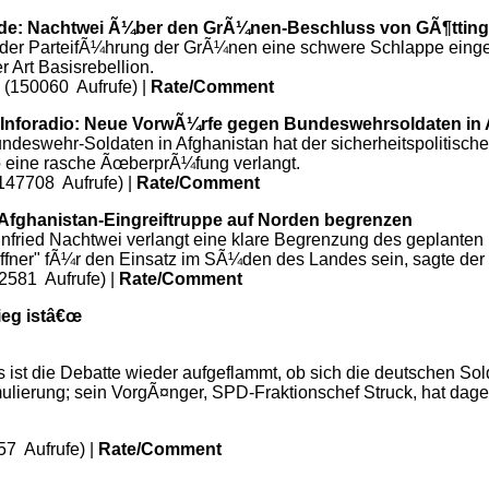
de: Nachtwei Ã¼ber den GrÃ¼nen-Beschluss von GÃ¶ttin
 der ParteifÃ¼hrung der GrÃ¼nen eine schwere Schlappe eingeb
 Art Basisrebellion.
 (150060 Aufrufe) |
Rate/Comment
 Inforadio: Neue VorwÃ¼rfe gegen Bundeswehrsoldaten in 
deswehr-Soldaten in Afghanistan hat der sicherheitspolitisch
bb eine rasche ÃœberprÃ¼fung verlangt.
147708 Aufrufe) |
Rate/Comment
 Afghanistan-Eingreiftruppe auf Norden begrenzen
ried Nachtwei verlangt eine klare Begrenzung des geplanten E
fner" fÃ¼r den Einsatz im SÃ¼den des Landes sein, sagte de
2581 Aufrufe) |
Rate/Comment
ieg istâ€œ
st die Debatte wieder aufgeflammt, ob sich die deutschen Sol
mulierung; sein VorgÃ¤nger, SPD-Fraktionschef Struck, hat dag
57 Aufrufe) |
Rate/Comment