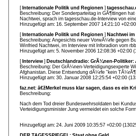
[
Internationale Politik und Regionen
]
tagesschau.
Beschreibung: Der Sonderparteitag in GÃ¶ttingen hat
Nachtwei, sprach im tagesschau.de-Interview von einer
Hinzugefügt am: 16. September 2007 14:21:10 +02:00
[
Internationale Politik und Regionen
]
Nachtwei im
Beschreibung: Angesichts neuer VorwÃ¼rfe gegen Bun
Winfried Nachtwei, im Interview mit Inforadion vom r
Hinzugefügt am: 5. November 2006 12:08:36 +02:00 (
[
Interview
]
Deutschlandradio: GrÃ¼nen-Politiker:
Beschreibung: Der GrÃ¼nen-Verteidigungsexperte Winf
Afghanistan. Diese Entsendung dÃ¼rfe "kein TÃ¼rÃ¶f
Hinzugefügt am: 30. Januar 2008 12:25:54 +02:00 (13
faz.net: â€žMerkel muss klar sagen, dass es ein Kr
Beschreibung:
Nach dem Tod dreier Bundeswehrsoldaten bei Kundus i
Verteidigungsminister Jung vermeidet ein solche For
Hinzugefügt am: 24. Juni 2009 10:35:57 +02:00 (1302
DER TAGESSPIEGEL: Staat ohne Geld