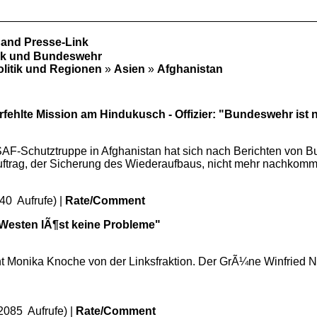
 and Presse-Link
tik und Bundeswehr
olitik und Regionen
»
Asien
»
Afghanistan
erfehlte Mission am Hindukusch - Offizier: "Bundeswehr ist
SAF-Schutztruppe in Afghanistan hat sich nach Berichten von Bu
Auftrag, der Sicherung des Wiederaufbaus, nicht mehr nachkomm
40 Aufrufe) |
Rate/Comment
 Westen lÃ¶st keine Probleme"
meint Monika Knoche von der Linksfraktion. Der GrÃ¼ne Winfrie
2085 Aufrufe) |
Rate/Comment