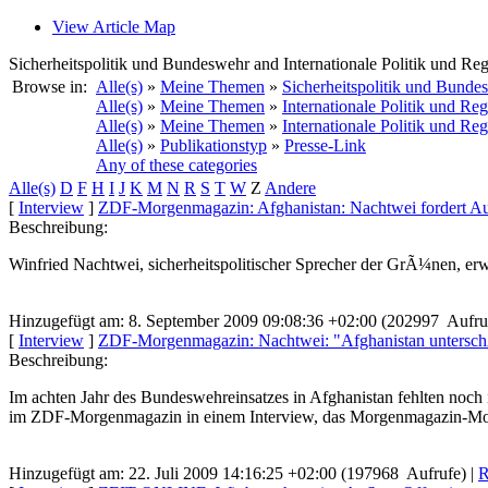
View Article Map
Sicherheitspolitik und Bundeswehr and Internationale Politik und Re
Browse in:
Alle(s)
»
Meine Themen
»
Sicherheitspolitik und Bunde
Alle(s)
»
Meine Themen
»
Internationale Politik und Re
Alle(s)
»
Meine Themen
»
Internationale Politik und Re
Alle(s)
»
Publikationstyp
»
Presse-Link
Any of these categories
Alle(s)
D
F
H
I
J
K
M
N
R
S
T
W
Z
Andere
[
Interview
]
ZDF-Morgenmagazin: Afghanistan: Nachtwei fordert A
Beschreibung:
Winfried Nachtwei, sicherheitspolitischer Sprecher der GrÃ¼nen, er
Hinzugefügt am: 8. September 2009 09:08:36 +02:00 (202997 Aufru
[
Interview
]
ZDF-Morgenmagazin: Nachtwei: "Afghanistan untersch
Beschreibung:
Im achten Jahr des Bundeswehreinsatzes in Afghanistan fehlten noch
im ZDF-Morgenmagazin in einem Interview, das Morgenmagazin-Mode
Hinzugefügt am: 22. Juli 2009 14:16:25 +02:00 (197968 Aufrufe) |
R