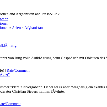
gionen and Afghanistan and Presse-Link
swehr
gionen
gionen
»
Asien
»
Afghanistan
ufklÃ¤rung
wartet von Jung volle AufklÃ¤rung beim GesprÃ¤ch mit Obleuten des V
fe) |
Rate/Comment
Ã¤tzt"
 immer "klare Zielvorgaben". Dabei sei es aber "waghalsig ein exakt
rator Christian Sievers mit ihm fÃ¼hrte.
ate/Comment