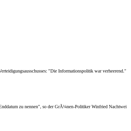
erteidigungsausschusses: "Die Informationspolitik war verheerend."
es Enddatum zu nennen", so der GrÃ¼nen-Politiker Winfried Nachtwei