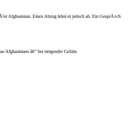
Ã¼r Afghanistan. Einen Abzug lehnt er jedoch ab. Ein GesprÃ¤ch
u Afghanistans â€“ bei steigender Gefahr.