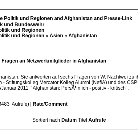
le Politik und Regionen and Afghanistan and Presse-Link
tik und Bundeswehr
olitik und Regionen
olitik und Regionen
»
Asien
»
Afghanistan
- Fragen an Netzwerkmitglieder in Afghanistan
hanistan. Sie antworten auf sechs Fragen von W. Nachtwei zu 
 - Stiftungskolleg Mercator Kolleg Alumni (NefiA) und des CSP-
anuar 2011: "Afghanistan: PersÃ¶nlich - positiv - kritisch".
3483 Aufrufe) |
Rate/Comment
Sortiert nach
Datum
Titel
Aufrufe