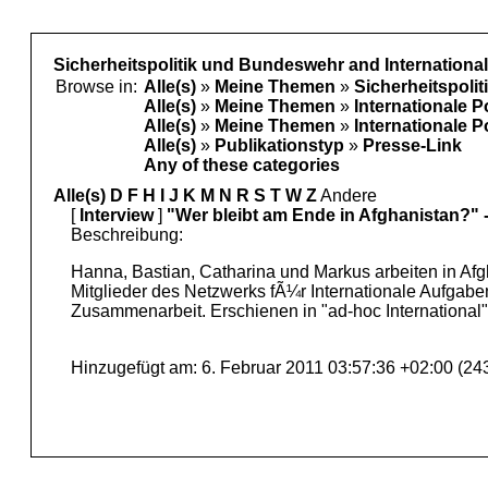
Sicherheitspolitik und Bundeswehr and Internationa
Browse in:
Alle(s)
»
Meine Themen
»
Sicherheitspoli
Alle(s)
»
Meine Themen
»
Internationale P
Alle(s)
»
Meine Themen
»
Internationale P
Alle(s)
»
Publikationstyp
»
Presse-Link
Any of these categories
Alle(s)
D
F
H
I
J
K
M
N
R
S
T
W
Z
Andere
[
Interview
]
"Wer bleibt am Ende in Afghanistan?" 
Beschreibung:
Hanna, Bastian, Catharina und Markus arbeiten in Afg
Mitglieder des Netzwerks fÃ¼r Internationale Aufgaben
Zusammenarbeit. Erschienen in "ad-hoc International"/J
Hinzugefügt am: 6. Februar 2011 03:57:36 +02:00 (24