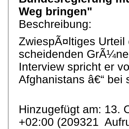
Weg bringen"
Beschreibung:
ZwiespÃ¤ltiges Urtei
scheidenden GrÃ¼nen
Interview spricht er v
Afghanistans â€“ bei 
Hinzugefügt am: 13. 
+02:00 (209321 Aufru