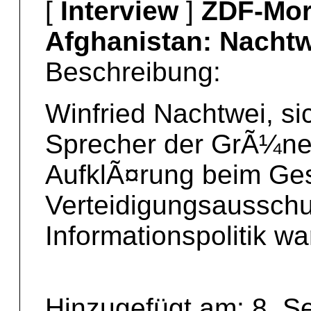
[
Interview
]
ZDF-Mor
Afghanistan: Nachtw
Beschreibung:
Winfried Nachtwei, sic
Sprecher der GrÃ¼nen
AufklÃ¤rung beim Ge
Verteidigungsausschu
Informationspolitik w
Hinzugefügt am: 8. S