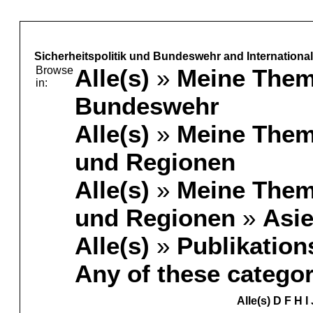
Sicherheitspolitik und Bundeswehr and Internationa
Browse
Alle(s)
»
Meine The
in:
Bundeswehr
Alle(s)
»
Meine The
und Regionen
Alle(s)
»
Meine The
und Regionen
»
Asi
Alle(s)
»
Publikation
Any of these categor
Alle(s)
D
F
H
I