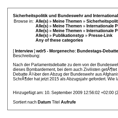
Sicherheitspolitik und Bundeswehr and Internationa
Browse in:
Alle(s)
»
Meine Themen
»
Sicherheitspol
Alle(s)
»
Meine Themen
»
Internationale 
Alle(s)
»
Meine Themen
»
Internationale 
Alle(s)
»
Publikationstyp
»
Presse-Link
Any of these categories
[
Interview
]
wdr5 - Morgenecho: Bundestags-Debatte
Beschreibung:
Nach der Parlamentsdebatte zu dem von der Bundeswehr
dieses Bombardement, bei dem auch Zivilisten getÃ¶tet
Debatte Ã¼ber den Abzug der Bundeswehr aus Afghanistan
SchrÃ¶der hat jetzt 2015 als Abzugsjahr gefordert. Wie
Hinzugefügt am: 10. September 2009 12:56:02 +02:00 (
Sortiert nach
Datum
Titel
Aufrufe