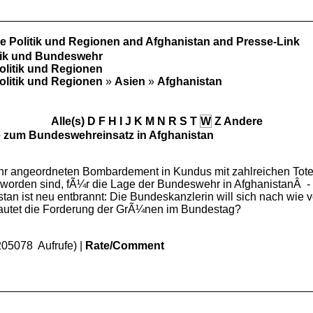
le Politik und Regionen and Afghanistan and Presse-Link
itik und Bundeswehr
Politik und Regionen
Politik und Regionen
»
Asien
»
Afghanistan
Alle(s)
D
F
H
I
J
K
M
N
R
S
T
W
Z
Andere
 zum Bundeswehreinsatz in Afghanistan
 angeordneten Bombardement in Kundus mit zahlreichen Toten: 
 worden sind, fÃ¼r die Lage der Bundeswehr in AfghanistanÂ - 
 ist neu entbrannt: Die Bundeskanzlerin will sich nach wie vor
 lautet die Forderung der GrÃ¼nen im Bundestag?
205078 Aufrufe) |
Rate/Comment