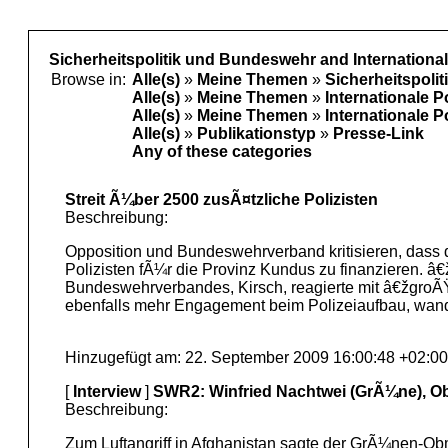
Sicherheitspolitik und Bundeswehr and Internationa
Browse in:
Alle(s)
»
Meine Themen
»
Sicherheitspoli
Alle(s)
»
Meine Themen
»
Internationale P
Alle(s)
»
Meine Themen
»
Internationale P
Alle(s)
»
Publikationstyp
»
Presse-Link
Any of these categories
Streit Ã¼ber 2500 zusÃ¤tzliche Polizisten
Beschreibung:
Opposition und Bundeswehrverband kritisieren, dass
Polizisten fÃ¼r die Provinz Kundus zu finanzieren. â
Bundeswehrverbandes, Kirsch, reagierte mit â€žgroÃŸ
ebenfalls mehr Engagement beim Polizeiaufbau, wand
Hinzugefügt am: 22. September 2009 16:00:48 +02:00
[
Interview
]
SWR2: Winfried Nachtwei (GrÃ¼ne), O
Beschreibung:
Zum Luftangriff in Afghanistan sagte der GrÃ¼nen-O