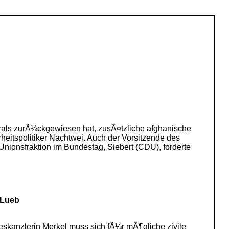
rals zurÃ¼ckgewiesen hat, zusÃ¤tzliche afghanische
heitspolitiker Nachtwei. Auch der Vorsitzende des
ionsfraktion im Bundestag, Siebert (CDU), forderte
 Lueb
skanzlerin Merkel muss sich fÃ¼r mÃ¶gliche zivile