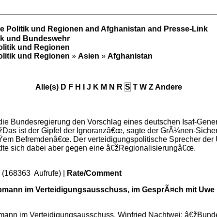
le Politik und Regionen and Afghanistan and Presse-Link
tik und Bundeswehr
olitik und Regionen
olitik und Regionen
»
Asien
»
Afghanistan
Alle(s)
D
F
H
I
J
K
M
N
R
S
T
W
Z
Andere
 die Bundesregierung den Vorschlag eines deutschen Isaf-Gene
€žDas ist der Gipfel der Ignoranzâ€œ, sagte der GrÃ¼nen-Sicher
em Befremdenâ€œ. Der verteidigungspolitische Sprecher der Un
te sich dabei aber gegen eine â€žRegionalisierungâ€œ.
 (168363 Aufrufe) |
Rate/Comment
bmann im Verteidigungsausschuss, im GesprÃ¤ch mit Uwe
bmann im Verteidigungsausschuss, Winfried Nachtwei: â€žBunde