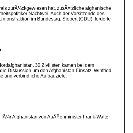
rals zurÃ¼ckgewiesen hat, zusÃ¤tzliche afghanische
heitspolitiker Nachtwei. Auch der Vorsitzende des
ionsfraktion im Bundestag, Siebert (CDU), forderte
i
ordafghanistan. 30 Zivilisten kamen bei dem
die Diskussion um den Afghanistan-Einsatz. Winfried
e und verbindliche Aufbauziele.
an fÃ¼r Afghanistan von AuÃŸenminister Frank-Walter