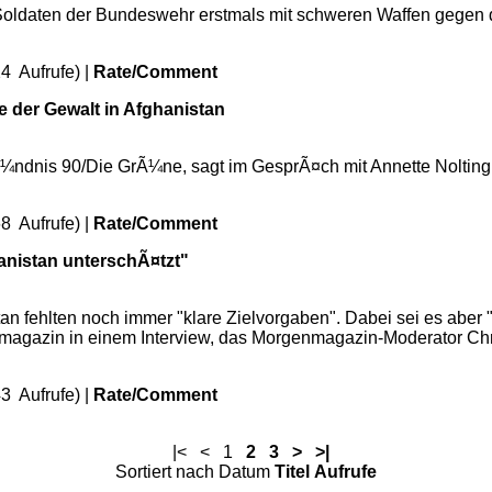
Soldaten der Bundeswehr erstmals mit schweren Waffen gegen di
4 Aufrufe) |
Rate/Comment
le der Gewalt in Afghanistan
BÃ¼ndnis 90/Die GrÃ¼ne, sagt im GesprÃ¤ch mit Annette Nolting
8 Aufrufe) |
Rate/Comment
nistan unterschÃ¤tzt"
an fehlten noch immer "klare Zielvorgaben". Dabei sei es aber
agazin in einem Interview, das Morgenmagazin-Moderator Chris
3 Aufrufe) |
Rate/Comment
|<
<
1
2
3
>
>|
Sortiert nach Datum
Titel
Aufrufe