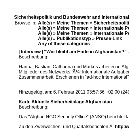
Sicherheitspolitik und Bundeswehr and Internationa
Browse in:
Alle(s)
»
Meine Themen
»
Sicherheitspoli
Alle(s)
»
Meine Themen
»
Internationale P
Alle(s)
»
Meine Themen
»
Internationale P
Alle(s)
»
Publikationstyp
»
Presse-Link
Any of these categories
[
Interview
]
"Wer bleibt am Ende in Afghanistan?" 
Beschreibung:
Hanna, Bastian, Catharina und Markus arbeiten in Afg
Mitglieder des Netzwerks fÃ¼r Internationale Aufgaben
Zusammenarbeit. Erschienen in "ad-hoc International"/J
Hinzugefügt am: 6. Februar 2011 03:57:36 +02:00 (24
Karte Aktuelle Sicherheitslage Afghanistan
Beschreibung:
Das "Afghan NGO Security Office" (ANSO) berichtet la
Zu den Zweiwochen- und Quartalsberichten:Â
http:/