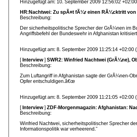
Hinzugefügt am: 10. September 2009 12:56:02 +02:00
HR:Nachtwei: Zu spÃ¤t fÃ¼r einen RÃ¼cktritt von
Beschreibung:
Der sicherheitspolitische Sprecher der GrÃ¼nen im 
Angriffsbefehl der Bundeswehr in Afghanistan kritisi
Hinzugefügt am: 8. September 2009 11:25:14 +02:00 
[
Interview
]
SWR2: Winfried Nachtwei (GrÃ¼ne), O
Beschreibung:
Zum Luftangriff in Afghanistan sagte der GrÃ¼nen-O
Opfer entschuldigen.â€œ
Hinzugefügt am: 8. September 2009 11:21:05 +02:00 
[
Interview
]
ZDF-Morgenmagazin: Afghanistan: Nac
Beschreibung:
Winfried Nachtwei, sicherheitspolitischer Sprecher 
Informationspolitik war verheerend."