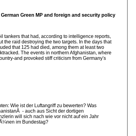
, German Green MP and foreign and security policy
ankers that had, according to intelligence reports,
the raid destroying the two targets. In the days that
cluded that 125 had died, among them at least two
acktracked. The events in northern Afghanistan, where
ountry-and provoked stiff criticism from Germany's
n: Wie ist der Luftangriff zu bewerten? Was
anistanÂ - auch aus Sicht der dortigen
rin will sich nach wie vor nicht auf ein Jahr
 GrÃ¼nen im Bundestag?