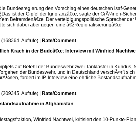
 die Bundesregierung den Vorschlag eines deutschen Isaf-Gene
€žDas ist der Gipfel der Ignoranzâ€œ, sagte der GrÃ¼nen-Sicher
em Befremdenâ€œ. Der verteidigungspolitische Sprecher der Un
te sich dabei aber gegen eine â€žRegionalisierungâ€œ.
 (168364 Aufrufe) |
Rate/Comment
endlich Krach in der Budeâ€œ: Interview mit Winfried Nachtwe
fjets auf Befehl der Bundeswehr zwei Tanklaster in Kundus, N
Vorgehen der Bundeswehr, und in Deutschland verschÃ¤rft sich 
rÃ¼nen, fordert im IP-Interview eine ehrliche Bestandsaufnahm
 (209345 Aufrufe) |
Rate/Comment
Bestandsaufnahme in Afghanistan
stagsfraktion, Winfried Nachtwei, kritisiert den 10-Punkte-Pl