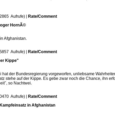
2865 Aufrufe) |
Rate/Comment
 Roger HornÃ©
in Afghanistan.
5857 Aufrufe) |
Rate/Comment
der Kippe"
i hat der Bundesregierung vorgeworfen, unliebsame Wahrheite
tz stehe auf der Kippe. Es gebe zwar noch die Chance, ihn er
it", so Nachtwei.
0470 Aufrufe) |
Rate/Comment
ampfeinsatz in Afghanistan