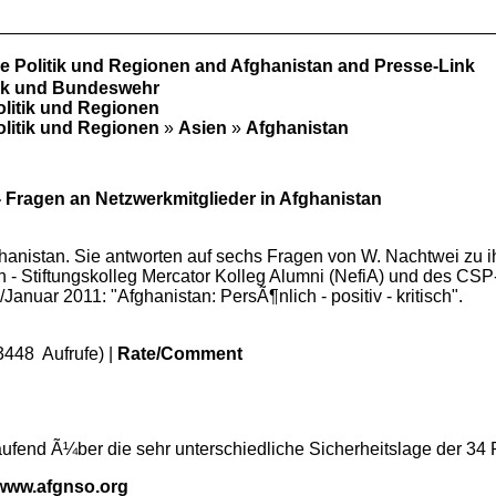
le Politik und Regionen and Afghanistan and Presse-Link
tik und Bundeswehr
olitik und Regionen
olitik und Regionen
»
Asien
»
Afghanistan
- Fragen an Netzwerkmitglieder in Afghanistan
hanistan. Sie antworten auf sechs Fragen von W. Nachtwei zu 
 - Stiftungskolleg Mercator Kolleg Alumni (NefiA) und des CSP-
anuar 2011: "Afghanistan: PersÃ¶nlich - positiv - kritisch".
3448 Aufrufe) |
Rate/Comment
ufend Ã¼ber die sehr unterschiedliche Sicherheitslage der 34 
/www.afgnso.org