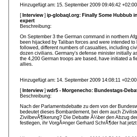
Hinzugefügt am: 15. September 2009 09:46:42 +02:00
[
Interview
]
ip-globaql.org: Finally Some Hubbub i
expert
Beschreibung:
On September 3 the German command in northern Afghani
been hijacked by Taliban forces and were intended to b
followed, different numbers of casualties, including c
dozen civilians. Germany's defense minister initially a
the 4,200 German troops are based, have initiated a fi
allies.
Hinzugefügt am: 14. September 2009 14:08:11 +02:00
[
Interview
]
wdr5 - Morgenecho: Bundestags-Debat
Beschreibung:
Nach der Parlamentsdebatte zu dem von der Bundeswe
bedeutet dieses Bombardement, bei dem auch Zivilist
ZivilbevÃ¶lkerung? Die Debatte Ã¼ber den Abzug der B
festlegen, ihr VorgÃ¤nger Gerhard SchrÃ¶der hat jetz