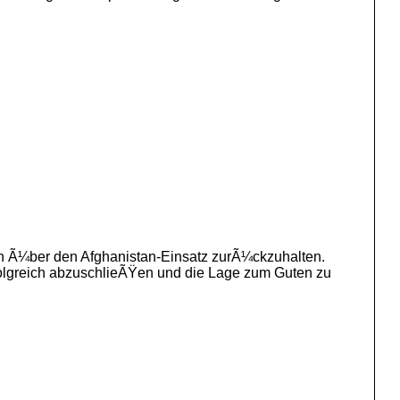
n Ã¼ber den Afghanistan-Einsatz zurÃ¼ckzuhalten.
folgreich abzuschlieÃŸen und die Lage zum Guten zu