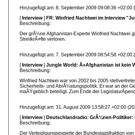
Hinzugefügt am: 8. September 2009 09:08:36 +02:00 
[
Interview
]
FR: Winfried Nachtwei im Interview "J
Beschreibung:
Der grÃ¼ne Afghanistan-Experte Winfried Nachtwei gl
StreitkrÃ¤fte verloren.
Hinzugefügt am: 7. September 2009 08:54:58 +02:00 
[
Interview
]
Jungle World: Â»Afghanistan ist kei
Beschreibung:
Winfried Nachtwei war von 2002 bis 2005 stellvertret
Sicherheits- und AbrÃ¼stungspolitik. Er war an der G
maÃŸgeblich beteiligt. Zum Ende der LegislaturÂ­per
Hinzugefügt am: 31. August 2009 13:58:27 +02:00 (20
[
Interview
]
Deutschlandradio: GrÃ¼nen-Politiker: 
Beschreibung:
Der Verteidigungsexperte der Bundestagsfraktion von