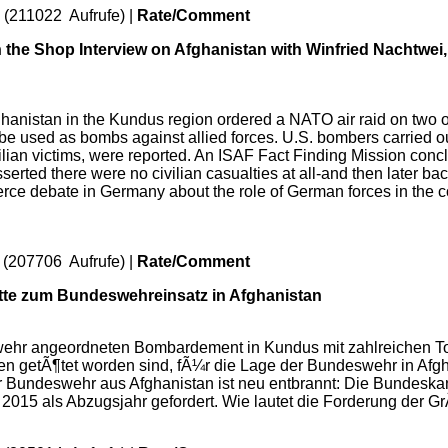
 (211022 Aufrufe) |
Rate/Comment
n the Shop Interview on Afghanistan with Winfried Nachtwei
stan in the Kundus region ordered a NATO air raid on two oil t
e used as bombs against allied forces. U.S. bombers carried out 
ivilian victims, were reported. An ISAF Fact Finding Mission con
sserted there were no civilian casualties at all-and then later b
erce debate in Germany about the role of German forces in the c
 (207706 Aufrufe) |
Rate/Comment
te zum Bundeswehreinsatz in Afghanistan
hr angeordneten Bombardement in Kundus mit zahlreichen Tote
en getÃ¶tet worden sind, fÃ¼r die Lage der Bundeswehr in Afgh
undeswehr aus Afghanistan ist neu entbrannt: Die Bundeskanzle
t 2015 als Abzugsjahr gefordert. Wie lautet die Forderung der