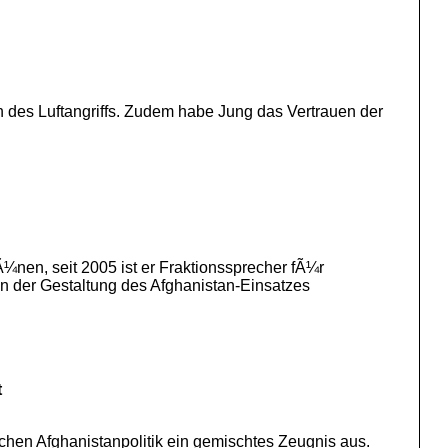
 des Luftangriffs. Zudem habe Jung das Vertrauen der
¼nen, seit 2005 ist er Fraktionssprecher fÃ¼r
an der Gestaltung des Afghanistan-Einsatzes
t
chen Afghanistanpolitik ein gemischtes Zeugnis aus.