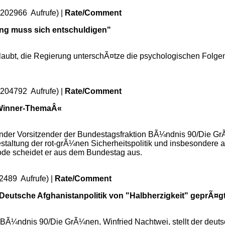
(202966 Aufrufe) |
Rate/Comment
ung muss sich entschuldigen"
aubt, die Regierung unterschÃ¤tze die psychologischen Folgen
(204792 Aufrufe) |
Rate/Comment
n Winner-ThemaÂ«
ender Vorsitzender der Bundestagsfraktion BÃ¼ndnis 90/Die GrÃ
estaltung der rot-grÃ¼nen Sicherheitspolitik und insbesondere 
iode scheidet er aus dem Bundestag aus.
2489 Aufrufe) |
Rate/Comment
Deutsche Afghanistanpolitik von "Halbherzigkeit" geprÃ¤g
 BÃ¼ndnis 90/Die GrÃ¼nen, Winfried Nachtwei, stellt der deuts