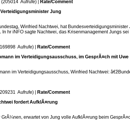
 (205014 Aufrufe) |
Rate/Comment
 Verteidigungsminister Jung
Bundestag, Winfried Nachtwei, hat Bundesverteidigungsministe
ert. In hr iNFO sagte Nachtwei, das Krisenmanagement Jungs se
(169898 Aufrufe) |
Rate/Comment
bmann im Verteidigungsausschuss, im GesprÃ¤ch mit Uwe
bmann im Verteidigungsausschuss, Winfried Nachtwei: â€žBunde
(209231 Aufrufe) |
Rate/Comment
htwei fordert AufklÃ¤rung
der GrÃ¼nen, erwartet von Jung volle AufklÃ¤rung beim GesprÃ¤