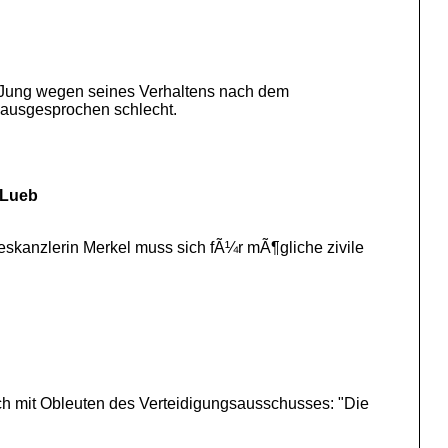
r Jung wegen seines Verhaltens nach dem
i ausgesprochen schlecht.
 Lueb
skanzlerin Merkel muss sich fÃ¼r mÃ¶gliche zivile
ch mit Obleuten des Verteidigungsausschusses: "Die