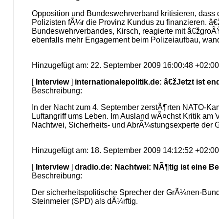
Opposition und Bundeswehrverband kritisieren, dass
Polizisten fÃ¼r die Provinz Kundus zu finanzieren. â
Bundeswehrverbandes, Kirsch, reagierte mit â€žgroÃŸ
ebenfalls mehr Engagement beim Polizeiaufbau, wand
Hinzugefügt am: 22. September 2009 16:00:48 +02:00
[
Interview
]
internationalepolitik.de: â€žJetzt ist 
Beschreibung:
In der Nacht zum 4. September zerstÃ¶rten NATO-Kamp
Luftangriff ums Leben. Im Ausland wÃ¤chst Kritik am 
Nachtwei, Sicherheits- und AbrÃ¼stungsexperte der G
Hinzugefügt am: 18. September 2009 14:12:52 +02:00
[
Interview
]
dradio.de: Nachtwei: NÃ¶tig ist eine 
Beschreibung:
Der sicherheitspolitische Sprecher der GrÃ¼nen-Bunde
Steinmeier (SPD) als dÃ¼rftig.